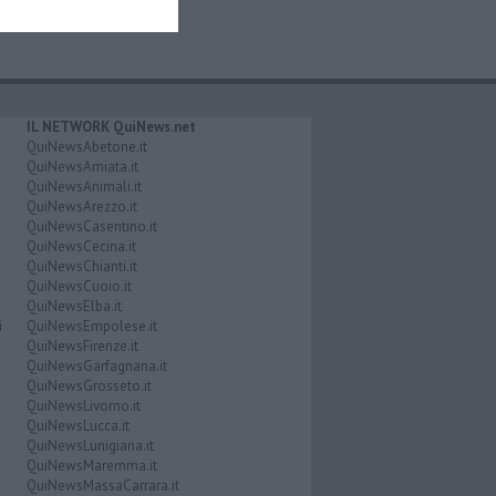
IL NETWORK QuiNews.net
QuiNewsAbetone.it
QuiNewsAmiata.it
QuiNewsAnimali.it
QuiNewsArezzo.it
QuiNewsCasentino.it
QuiNewsCecina.it
QuiNewsChianti.it
QuiNewsCuoio.it
QuiNewsElba.it
i
QuiNewsEmpolese.it
QuiNewsFirenze.it
QuiNewsGarfagnana.it
QuiNewsGrosseto.it
QuiNewsLivorno.it
QuiNewsLucca.it
QuiNewsLunigiana.it
QuiNewsMaremma.it
QuiNewsMassaCarrara.it