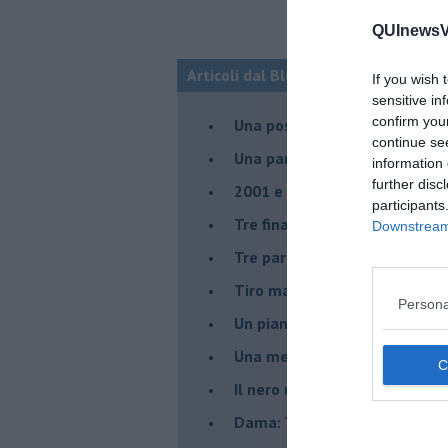
QUInewsVal
Articoli dal Blog “La dama a scacchi”
If you wish 
sensitive in
confirm you
Una posizione: quattro combi
continue se
​Una partita di Michele Borghe
information 
further disc
2001 e Saavedra
participants
Tre finali
Downstream 
Tre partite storiche
Tiro mancato, tiro subito
Persona
Un piano sbagliato
Una memorabile partita
Il nero muove e vince
​Dama: Terminologia e combin