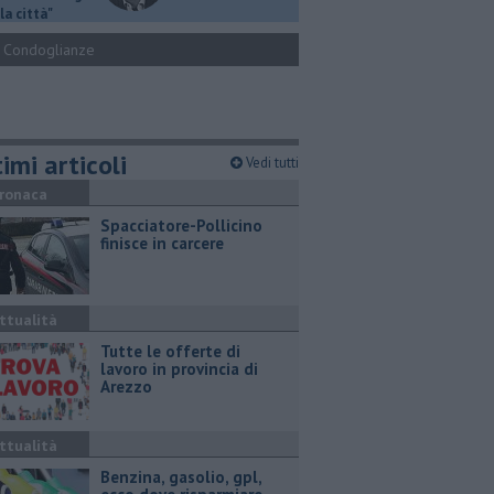
la città"
Condoglianze
imi articoli
Vedi tutti
ronaca
Spacciatore-Pollicino
finisce in carcere
ttualità
​Tutte le offerte di
lavoro in provincia di
Arezzo
ttualità
​Benzina, gasolio, gpl,