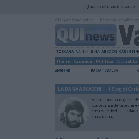
Questo sito contribuisce 
QUI
quotidiano online.
Percorso semplificat
TOSCANA
VALTIBERINA
AREZZO
CASENTIN
Home
Cronaca
Politica
Attualità
ANGHIARI
BADIA TEDALDA
LA DAMA A SCACCHI — il Blog di Carlo
Appassionato dei giochi de
conoscenza della teoria e di
che come rivela un’indagin
sua a dama.