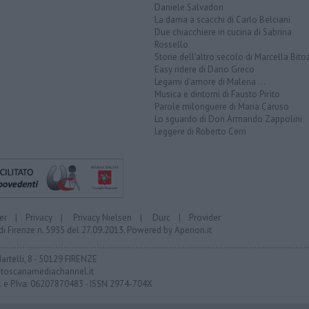
Daniele Salvadori
La dama a scacchi di Carlo Belciani
Due chiacchiere in cucina di Sabrina
Rossello
Storie dell'altro secolo di Marcella Bito
Easy ridere di Dario Greco
Legami d'amore di Malena ...
Musica e dintorni di Fausto Pirìto
Parole milonguere di Maria Caruso
Lo sguardo di Don Armando Zappolini
Leggere di Roberto Cerri
er
|
Privacy
|
Privacy Nielsen
|
Durc
|
Provider
di Firenze n. 5935 del 27.09.2013. Powered by
Aperion.it
Martelli, 8 - 50129 FIRENZE
toscanamediachannel.it
F. e P.Iva: 06207870483 - ISSN 2974-704X