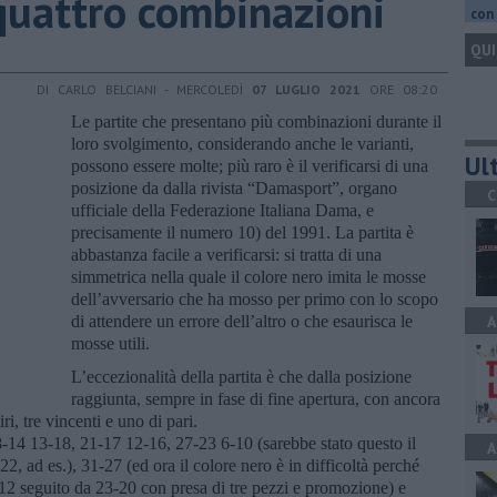
quattro combinazioni
con 
QUI
DI CARLO BELCIANI - MERCOLEDÌ
07 LUGLIO 2021
ORE 08:20
Le partite che presentano più combinazioni durante il
loro svolgimento, considerando anche le varianti,
Ult
possono essere molte; più raro è il verificarsi di una
posizione da dalla rivista “Damasport”, organo
C
ufficiale della Federazione Italiana Dama, e
precisamente il numero 10) del 1991. La partita è
abbastanza facile a verificarsi: si tratta di una
simmetrica nella quale il colore nero imita le mosse
dell’avversario che ha mosso per primo con lo scopo
di attendere un errore dell’altro o che esaurisca le
A
mosse utili.
L’eccezionalità della partita è che dalla posizione
raggiunta, sempre in fase di fine apertura, con ancora
iri, tre vincenti e uno di pari.
-14 13-18, 21-17 12-16, 27-23 6-10 (sarebbe stato questo il
A
 ad es.), 31-27 (ed ora il colore nero è in difficoltà perché
12 seguito da 23-20 con presa di tre pezzi e promozione) e