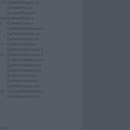
ATTE
QuiNewsMugello.it
QuiNewsPisa.it
QuiNewsPistoia.it
nari
QuiNewsPrato.it
a
QuiNewsSiena.it
QuiNewsValbisenzio.it
QuiNewsValdarno.it
i
QuiNewsValdelsa.it
o e
QuiNewsValdera.it
QuiNewsValdichiana.it
lla
QuiNewsValdicornia.it
QuiNewsValdinievole.it
QuiNewsValdisieve.it
QuiNewsValtiberina.it
QuiNewsVersilia.it
QuiNewsVolterra.it
QuiNewsTango.com
Don
ToscanaMediaNews.it
Fiorentinanews.com
le di