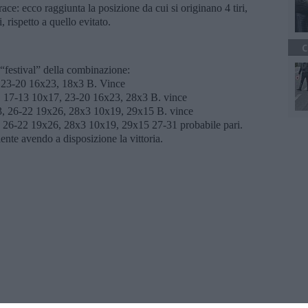
ace: ecco raggiunta la posizione da cui si originano 4 tiri,
 rispetto a quello evitato.
C
 “festival” della combinazione:
 23-20 16x23, 18x3 B. Vince
, 17-13 10x17, 23-20 16x23, 28x3 B. vince
3, 26-22 19x26, 28x3 10x19, 29x15 B. vince
, 26-22 19x26, 28x3 10x19, 29x15 27-31 probabile pari.
te avendo a disposizione la vittoria.