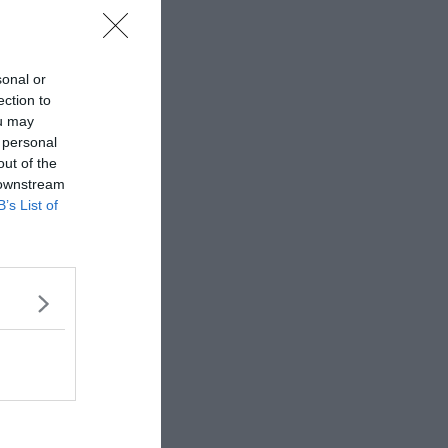
sonal or
ection to
ou may
 personal
out of the
 downstream
B’s List of