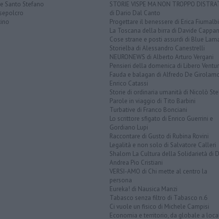
ve Santo Stefano
STORIE VISPE MA NON TROPPO DISTR
sepolcro
di Dario Dal Canto
tino
Progettare il benessere di Erica Fiumalbi
La Toscana della birra di Davide Cappan
Cose strane e posti assurdi di Blue Lam
Storielba di Alessandro Canestrelli
NEURONEWS di Alberto Arturo Vergani
Pensieri della domenica di Libero Ventur
Fauda e balagan di Alfredo De Girolam
Enrico Catassi
Storie di ordinaria umanità di Nicolò Ste
Parole in viaggio di Tito Barbini
Turbative di Franco Bonciani
Lo scrittore sfigato di Enrico Guerrini e
Gordiano Lupi
Raccontare di Gusto di Rubina Rovini
Legalità e non solo di Salvatore Calleri
Shalom La Cultura della Solidarietà di 
Andrea Pio Cristiani
VERSI-AMO di Chi mette al centro la
persona
Eureka! di Nausica Manzi
Tabasco senza filtro di Tabasco n.6
Ci vuole un fisico di Michele Campisi
Economia e territorio, da globale a loca