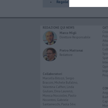
Regole e curiosità
REDAZIONE QUI NEWS
CAT
Cro
Marco Migli
Poli
Direttore Responsabile
Attu
Eco
Cult
Pietro Mattonai
Spo
Redattore
Spet
Inte
Opi
Imp
Collaboratori
Pro
Marcella Bitozzi, Sergio
Braccini, Michele Bufalino,
Valentina Caffieri, Linda
CO
Giuliani, Dina Laurenzi,
Angh
Monica Nocciolini, Paolo
Bad
Nocentini, Gabriele
Cap
Santarnecchi, Paola Silvi.
Mon