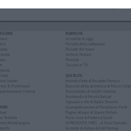
EGORIE
RUBRICHE
naca
Le notizie di oggi
tica
Più Letti della settimana
alità
Più Letti del mese
nomia
Archivio Notizie
ura
Persone
rt
Toscani in TV
tacoli
rviste
QUI BLOG
nion Leader
Incontri d'arte di Riccardo Ferrucci
rese & Professioni
Racconti della domenica di Marco Celat
grammazione Cinema
Disincantato di Adolfo Santoro
Sorridendo di Nicola Belcari
Vignaioli e vini di Nadio Stronchi
MUNI
Le pregiate penne di Pierantonio Pardi
iari
Pagine allegre di Gianni Micheli
ia Tedalda
Psico-cose di Federica Giusti
rese Michelangelo
VI PRESENTO I MIEI... di Dino Fiumalbi
terchi
Le stelle di Astrea di Edit Permay