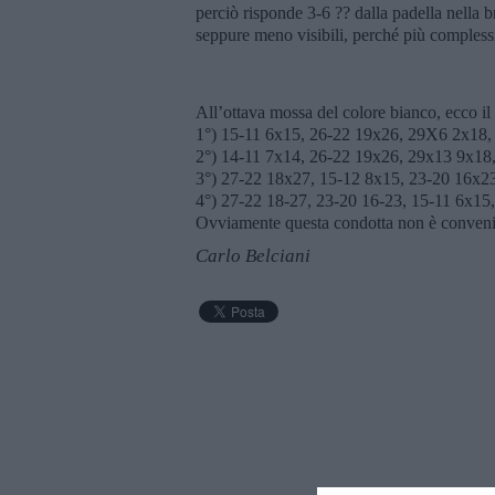
perciò risponde 3-6 ?? dalla padella nella br
seppure meno visibili, perché più complessi,
All’ottava mossa del colore bianco, ecco il
1°) 15-11 6x15, 26-22 19x26, 29X6 2x18,
2°) 14-11 7x14, 26-22 19x26, 29x13 9x18
3°) 27-22 18x27, 15-12 8x15, 23-20 16x2
4°) 27-22 18-27, 23-20 16-23, 15-11 6x15
Ovviamente questa condotta non è convenien
Carlo Belciani