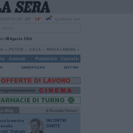
22°
34°
ANSEPOLCRO
QuiNews.net
ato
08 Agosto 2026
SA
PISTOIA
LUCCA
MASSA CARRARA
ste
Animali
Pubblicità
Contatti
NO
SANSEPOLCRO
SESTINO
ui Blog
di Riccardo Ferrucci
INCONTRI
ucca la mostra
D'ARTE
Marcello
selli “Dialoghi