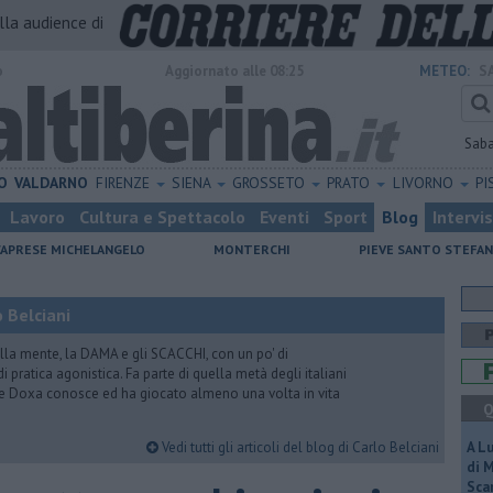
alla audience di
o
Aggiornato alle 08:25
METEO:
S
Sab
O
VALDARNO
FIRENZE
SIENA
GROSSETO
PRATO
LIVORNO
PI
Lavoro
Cultura e Spettacolo
Eventi
Sport
Blog
Intervi
CAPRESE MICHELANGELO
MONTERCHI
PIEVE SANTO STEFA
 Belciani
lla mente, la DAMA e gli SCACCHI, con un po' di
 pratica agonistica. Fa parte di quella metà degli italiani
e Doxa conosce ed ha giocato almeno una volta in vita
Q
Vedi tutti gli articoli del blog di Carlo Belciani
A L
di 
Scar