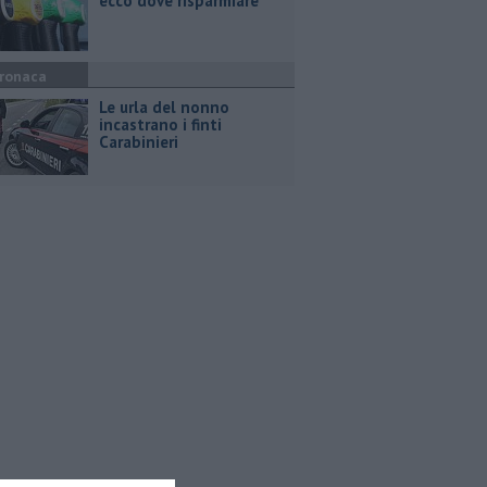
ecco dove risparmiare
ronaca
Le urla del nonno
incastrano i finti
Carabinieri