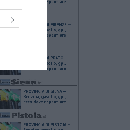
ecco dove risparmiare
PROVINCIA DI FIRENZE — ​
Benzina, gasolio, gpl,
ecco dove risparmiare
PROVINCIA DI PRATO — ​
Benzina, gasolio, gpl,
ecco dove risparmiare
PROVINCIA DI SIENA — ​
Benzina, gasolio, gpl,
ecco dove risparmiare
PROVINCIA DI PISTOIA — ​
Benzina, gasolio, gpl,