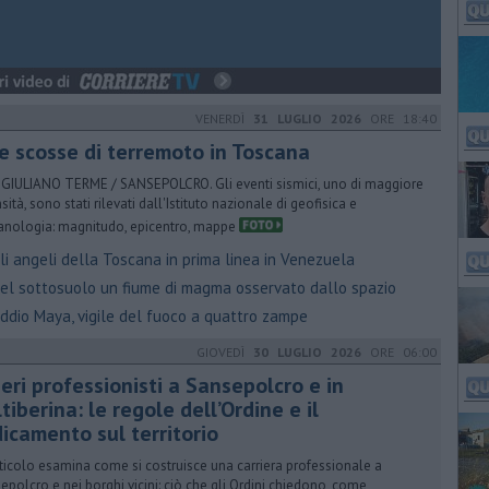
VENERDÌ
31 LUGLIO 2026
ORE 18:40
e scosse di terremoto in Toscana
GIULIANO TERME / SANSEPOLCRO. Gli eventi sismici, uno di maggiore
sità, sono stati rilevati dall'Istituto nazionale di geofisica e
anologia: magnitudo, epicentro, mappe
i angeli della Toscana in prima linea in Venezuela
el sottosuolo un fiume di magma osservato dallo spazio
ddio Maya, vigile del fuoco a quattro zampe
GIOVEDÌ
30 LUGLIO 2026
ORE 06:00
eri professionisti a Sansepolcro e in
tiberina: le regole dell’Ordine e il
dicamento sul territorio
’articolo esamina come si costruisce una carriera professionale a
epolcro e nei borghi vicini: ciò che gli Ordini chiedono, come