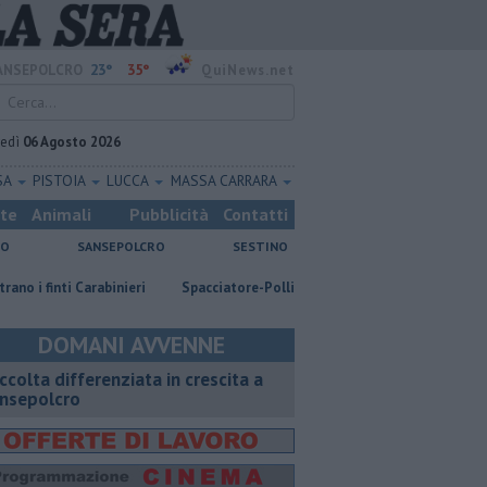
23°
35°
ANSEPOLCRO
QuiNews.net
vedì
06 Agosto 2026
SA
PISTOIA
LUCCA
MASSA CARRARA
ste
Animali
Pubblicità
Contatti
NO
SANSEPOLCRO
SESTINO
rabinieri
Spacciatore-Pollicino finisce in carcere
​Tutte le offerte 
DOMANI AVVENNE
ccolta differenziata in crescita a
nsepolcro