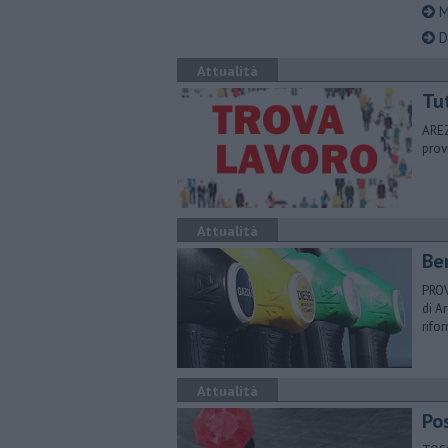
Mo
D
Attualità
​Tu
AREZ
prov
Attualità
​Be
PROV
di A
rifo
Attualità
Pos