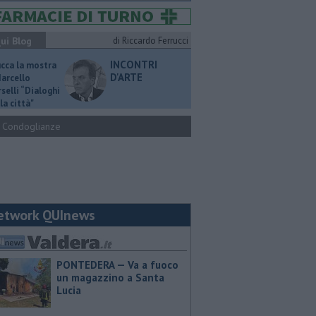
ui Blog
di Riccardo Ferrucci
INCONTRI
ucca la mostra
D'ARTE
Marcello
selli “Dialoghi
la città"
Condoglianze
etwork QUInews
PONTEDERA — Va a fuoco
un magazzino a Santa
Lucia