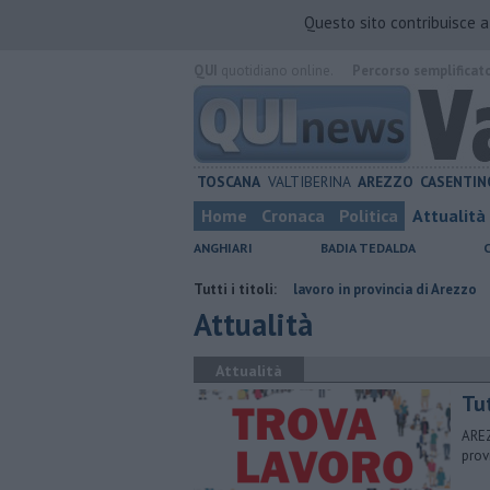
Questo sito contribuisce 
QUI
quotidiano online.
Percorso semplificat
TOSCANA
VALTIBERINA
AREZZO
CASENTIN
Home
Cronaca
Politica
Attualità
ANGHIARI
BADIA TEDALDA
arcere
​Tutte le offerte di lavoro in provincia di Arezzo
Tutti i titoli:
​Benzina, g
Attualità
Attualità
​Tu
AREZ
prov