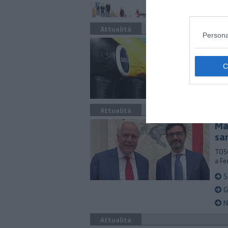
Attualità
Persona
​Be
PROV
di A
rifo
Attualità
Ma
sa
TOSC
a Fe
S
Gl
N
Attualità