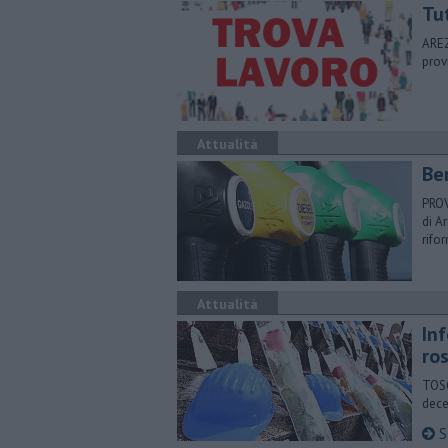
​Tu
AREZ
prov
Attualità
​Be
PROV
di A
rifo
Attualità
Inf
ro
TOSC
dece
St