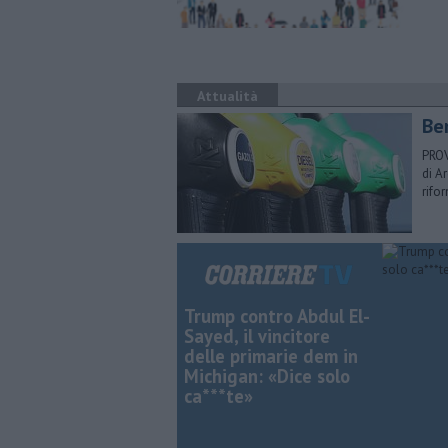
Attualità
​Be
PROV
di A
rifo
Trump contro Abdul El-
Sayed, il vincitore
delle primarie dem in
Michigan: «Dice solo
ca***te»