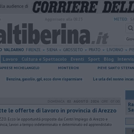
alla audience di
o
Aggiornato alle 08:25
METEO:
S
Gio
O
VALDARNO
FIRENZE
SIENA
GROSSETO
PRATO
LIVORNO
PI
Lavoro
Cultura e Spettacolo
Eventi
Sport
Blog
Intervi
CAPRESE MICHELANGELO
MONTERCHI
PIEVE SANTO STEFA
asolio, gpl, ecco dove risparmiare
Le urla del nonno incastrano i finti Ca
DOMENICA
02 AGOSTO 2026
ORE 07:00
Ra
tte le offerte di lavoro in provincia di Arezzo
Sa
ZO. Ecco le opportunità proposte dai Centri Impiego di Arezzo e
incia, lavori a tempo indeterminato e determinato ed apprendistato