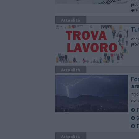
pres
qual
Attualità
​Tu
AREZ
prov
Attualità
For
ar
TOSC
civi
Te
G
T
Attualità