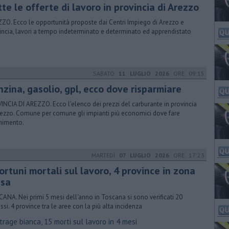
tte le offerte di lavoro in provincia di Arezzo
ZO. Ecco le opportunità proposte dai Centri Impiego di Arezzo e
incia, lavori a tempo indeterminato e determinato ed apprendistato
SABATO
11 LUGLIO 2026
ORE 09:15
nzina, gasolio, gpl, ecco dove risparmiare
INCIA DI AREZZO. Ecco l'elenco dei prezzi del carburante in provincia
rezzo. Comune per comune gli impianti più economici dove fare
rnimento.
MARTEDÌ
07 LUGLIO 2026
ORE 17:23
ortuni mortali sul lavoro, 4 province in zona
ssa
ANA. Nei primi 5 mesi dell'anno in Toscana si sono verificati 20
ssi. 4 province tra le aree con la più alta incidenza
rage bianca, 15 morti sul lavoro in 4 mesi