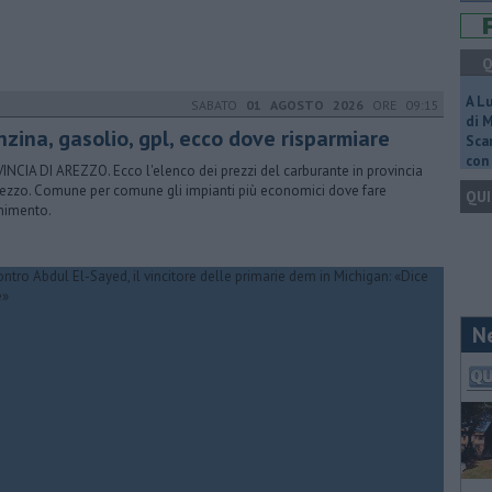
Q
A L
SABATO
01 AGOSTO 2026
ORE 09:15
di 
nzina, gasolio, gpl, ecco dove risparmiare
Scar
con 
INCIA DI AREZZO. Ecco l'elenco dei prezzi del carburante in provincia
rezzo. Comune per comune gli impianti più economici dove fare
QUI
rnimento.
N