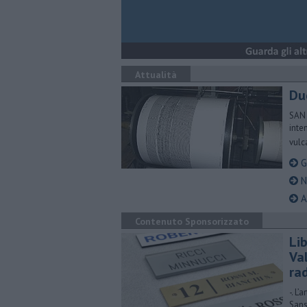
Attualità
Du
SAN 
inten
vulc
Gl
N
A
Contenuto Sponsorizzato
Lib
Val
ra
-. L
Sans