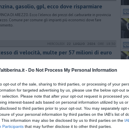
nzina, gasolio, gpl, ecco dove risparmiare
INCIA DI AREZZO. Ecco l'elenco dei prezzi del carburante in provincia
rezzo. Comune per comune gli impianti più economici dove fare
rnimento.
MERCOLEDÌ
22 LUGLIO 2026
ORE 18:30
esso di velocità, multe per 57 milioni di euro
ANA. Fra tutte le sanzioni elevate in Italia per violazione del codice
a strada, più di una su tre è legata all’eccesso di velocità
tiberina.it -
Do Not Process My Personal Information
renze regina d'Italia per multe da eccesso di velocità
n Toscana spenti 69 autovelox
to opt-out of the sale, sharing to third parties, or processing of your per
toscana la città con più multe da autovelox in Italia
formation for targeted advertising by us, please use the below opt-out s
r selection. Please note that after your opt-out request is processed y
DOMENICA
19 LUGLIO 2026
ORE 07:00
eing interest-based ads based on personal information utilized by us or
tte le offerte di lavoro in provincia di Arezzo
disclosed to third parties prior to your opt-out. You may separately opt-
losure of your personal information by third parties on the IAB’s list of
ZO. Ecco le opportunità proposte dai Centri Impiego di Arezzo e
. This information may also be disclosed by us to third parties on the
IA
incia, lavori a tempo indeterminato e determinato ed apprendistato
Participants
that may further disclose it to other third parties.