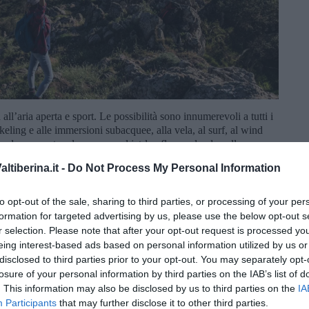
 all’aria aperta e sport. Le possibilità sono innumerevoli a tutti i
orkeling e alle immersioni subacquee, alla vela, al surf, al wind
iando su una tavola oppure nel jet-lev flyer volando sulla
restri può scegliere il golf, il tennis, il tiro con l’arco oppure
tiberina.it -
Do Not Process My Personal Information
rcorsi affacciati sul mare oppure che si inerpicano sulle colline e
to opt-out of the sale, sharing to third parties, or processing of your per
formation for targeted advertising by us, please use the below opt-out s
r selection. Please note that after your opt-out request is processed y
eing interest-based ads based on personal information utilized by us or
disclosed to third parties prior to your opt-out. You may separately opt-
losure of your personal information by third parties on the IAB’s list of
. This information may also be disclosed by us to third parties on the
IA
Participants
that may further disclose it to other third parties.