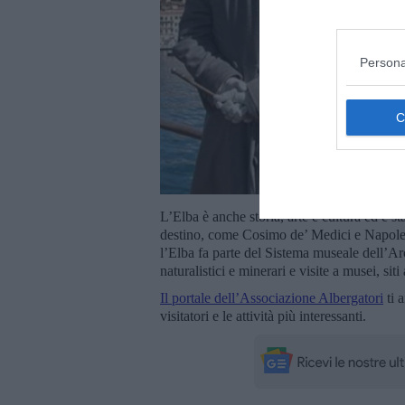
Persona
L’Elba è anche storia, arte e cultura ed è s
destino, come Cosimo de’ Medici e Napoleon
l’Elba fa parte del Sistema museale dell’A
naturalistici e minerari e visite a musei, siti
Il portale dell’Associazione Albergatori
ti a
visitatori e le attività più interessanti.