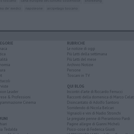
go toscano
carta europea del turismo sostenibile
snorkeling
mo de' medici
napoleone
arcipelago toscano
EGORIE
RUBRICHE
naca
Le notizie di oggi
tica
Più Letti della settimana
alità
Più Letti del mese
nomia
Archivio Notizie
ura
Persone
rt
Toscani in TV
tacoli
rviste
QUI BLOG
nion Leader
Incontri d'arte di Riccardo Ferrucci
rese & Professioni
Racconti della domenica di Marco Celat
grammazione Cinema
Disincantato di Adolfo Santoro
Sorridendo di Nicola Belcari
Vignaioli e vini di Nadio Stronchi
MUNI
Le pregiate penne di Pierantonio Pardi
iari
Pagine allegre di Gianni Micheli
ia Tedalda
Psico-cose di Federica Giusti