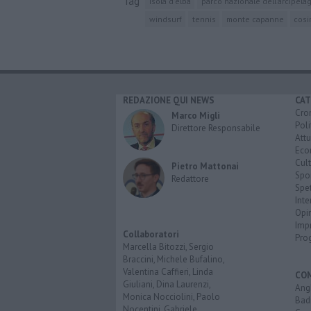
Tag
isola d'elba
parco nazionale dell'arcipela
windsurf
tennis
monte capanne
cosi
REDAZIONE QUI NEWS
CAT
Cro
Marco Migli
Poli
Direttore Responsabile
Attu
Eco
Cult
Pietro Mattonai
Spo
Redattore
Spet
Inte
Opi
Imp
Collaboratori
Pro
Marcella Bitozzi, Sergio
Braccini, Michele Bufalino,
Valentina Caffieri, Linda
CO
Giuliani, Dina Laurenzi,
Angh
Monica Nocciolini, Paolo
Bad
Nocentini, Gabriele