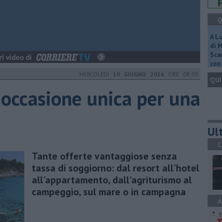
Q
A L
di 
Scar
con 
MERCOLEDÌ
10 GIUGNO 2026
ORE 08:00
QUI
 occasione unica per una
Ult
C
Tante offerte vantaggiose senza
tassa di soggiorno: dal resort all'hotel
all'appartamento, dall'agriturismo al
campeggio, sul mare o in campagna
A