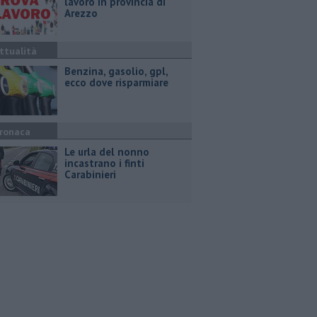
lavoro in provincia di
Arezzo
ttualità
​Benzina, gasolio, gpl,
ecco dove risparmiare
ronaca
Le urla del nonno
incastrano i finti
Carabinieri