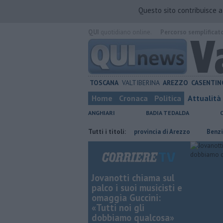
Questo sito contribuisce 
QUI
quotidiano online.
Percorso semplificat
TOSCANA
VALTIBERINA
AREZZO
CASENTIN
Home
Cronaca
Politica
Attualità
ANGHIARI
BADIA TEDALDA
​Tutte le offerte di lavoro in provincia di Arezzo
Tutti i titoli:
​Benzina, gasolio, gp
Jovanotti chiama sul
palco i suoi musicisti e
omaggia Guccini:
«Tutti noi gli
dobbiamo qualcosa»