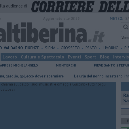
alla audience di
o
Aggiornato alle 08:25
METEO:
S
Vene
O
VALDARNO
FIRENZE
SIENA
GROSSETO
PRATO
LIVORNO
PI
Lavoro
Cultura e Spettacolo
Eventi
Sport
Blog
Intervi
CAPRESE MICHELANGELO
MONTERCHI
PIEVE SANTO STEFA
l, ecco dove risparmiare
Le urla del nonno incastrano i finti Carabinieri
Ra
Sa