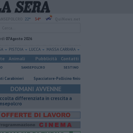
22°
34°
ANSEPOLCRO
QuiNews.net
rdì
07 Agosto 2026
SA
PISTOIA
LUCCA
MASSA CARRARA
ste
Animali
Pubblicità
Contatti
NO
SANSEPOLCRO
SESTINO
Spacciatore-Pollicino finisce in carcere
​Tutte le offerte di lavoro 
DOMANI AVVENNE
ccolta differenziata in crescita a
nsepolcro