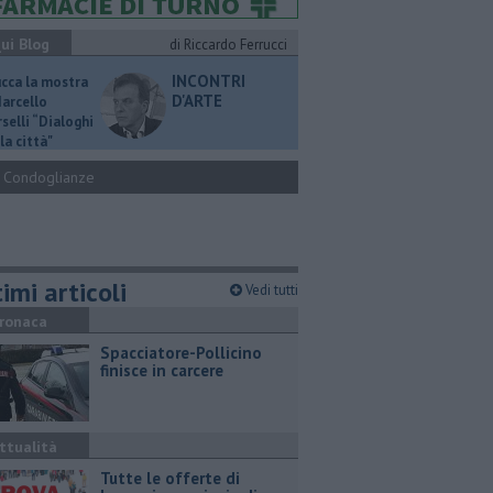
ui Blog
di Riccardo Ferrucci
INCONTRI
ucca la mostra
D'ARTE
Marcello
selli “Dialoghi
la città"
Condoglianze
imi articoli
Vedi tutti
ronaca
Spacciatore-Pollicino
finisce in carcere
ttualità
​Tutte le offerte di