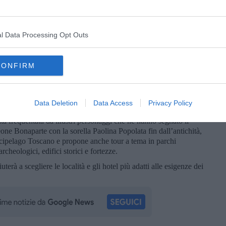
l Data Processing Opt Outs
CONFIRM
Data Deletion
Data Access
Privacy Policy
tata frequentata da illustri personaggi che ne hanno segnato il
e Bonaparte con la sorella Paolina Popolata fin dall’antichità,
rcipelago Toscano e propone anche tour a tema in parchi
 archeologici, edifici storici e fortezze.
iuterà a scegliere le località e gli hotel più adatti alle esigenze dei