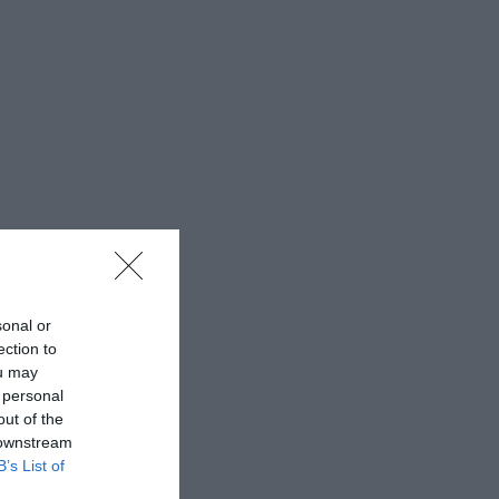
sonal or
ection to
ou may
 personal
out of the
 downstream
B’s List of