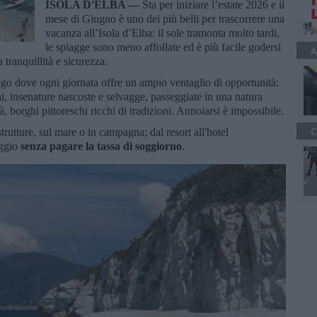
ISOLA D'ELBA —
Sta per iniziare l’estate 2026 e il
mese di Giugno è uno dei più belli per trascorrere una
vacanza all’Isola d’Elba: il sole tramonta molto tardi,
le spiagge sono meno affollate ed è più facile godersi
A
 tranquillità e sicurezza.
ogo dove ogni giornata offre un ampio ventaglio di opportunità:
ochi, insenature nascoste e selvagge, passeggiate in una natura
, borghi pittoreschi ricchi di tradizioni. Annoiarsi è impossibile.
C
trutture, sul mare o in campagna; dal resort all'hotel
eggio
senza pagare la tassa di soggiorno
.