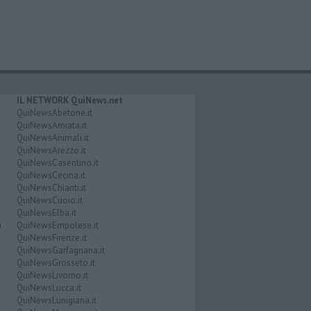
IL NETWORK QuiNews.net
QuiNewsAbetone.it
QuiNewsAmiata.it
QuiNewsAnimali.it
QuiNewsArezzo.it
QuiNewsCasentino.it
QuiNewsCecina.it
QuiNewsChianti.it
QuiNewsCuoio.it
QuiNewsElba.it
i
QuiNewsEmpolese.it
QuiNewsFirenze.it
QuiNewsGarfagnana.it
QuiNewsGrosseto.it
QuiNewsLivorno.it
QuiNewsLucca.it
QuiNewsLunigiana.it