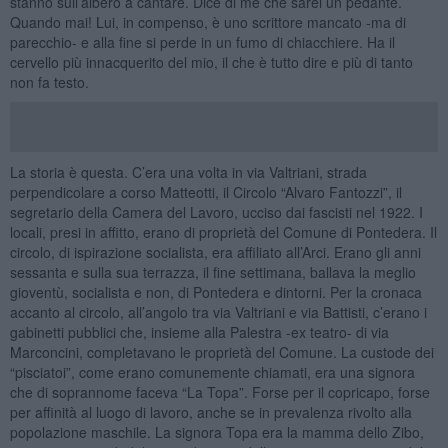
stanno sull’albero a cantare. Dice di me che sarei un pedante.
Quando mai! Lui, in compenso, è uno scrittore mancato -ma di
parecchio- e alla fine si perde in un fumo di chiacchiere. Ha il
cervello più innacquerito del mio, il che è tutto dire e più di tanto
non fa testo.
La storia è questa. C’era una volta in via Valtriani, strada
perpendicolare a corso Matteotti, il Circolo “Alvaro Fantozzi”, il
segretario della Camera del Lavoro, ucciso dai fascisti nel 1922. I
locali, presi in affitto, erano di proprietà del Comune di Pontedera. Il
circolo, di ispirazione socialista, era affiliato all’Arci. Erano gli anni
sessanta e sulla sua terrazza, il fine settimana, ballava la meglio
gioventù, socialista e non, di Pontedera e dintorni. Per la cronaca
accanto al circolo, all’angolo tra via Valtriani e via Battisti, c’erano i
gabinetti pubblici che, insieme alla Palestra -ex teatro- di via
Marconcini, completavano le proprietà del Comune. La custode dei
“pisciatoi”, come erano comunemente chiamati, era una signora
che di soprannome faceva “La Topa”. Forse per il copricapo, forse
per affinità al luogo di lavoro, anche se in prevalenza rivolto alla
popolazione maschile. La signora Topa era la mamma dello Zibo,