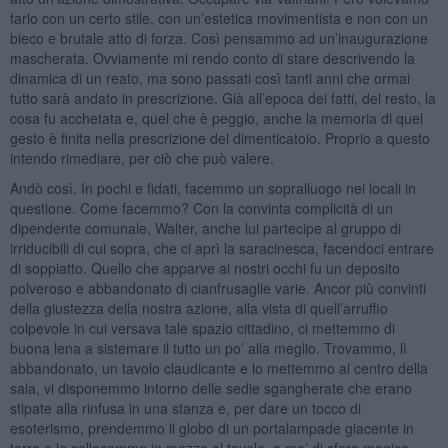
farlo con un certo stile, con un’estetica movimentista e non con un
bieco e brutale atto di forza. Così pensammo ad un’inaugurazione
mascherata. Ovviamente mi rendo conto di stare descrivendo la
dinamica di un reato, ma sono passati così tanti anni che ormai
tutto sarà andato in prescrizione. Già all’epoca dei fatti, del resto, la
cosa fu acchetata e, quel che è peggio, anche la memoria di quel
gesto è finita nella prescrizione del dimenticatoio. Proprio a questo
intendo rimediare, per ciò che può valere.
Andò così. In pochi e fidati, facemmo un sopralluogo nei locali in
questione. Come facemmo? Con la convinta complicità di un
dipendente comunale, Walter, anche lui partecipe al gruppo di
irriducibili di cui sopra, che ci aprì la saracinesca, facendoci entrare
di soppiatto. Quello che apparve ai nostri occhi fu un deposito
polveroso e abbandonato di cianfrusaglie varie. Ancor più convinti
della giustezza della nostra azione, alla vista di quell’arruffio
colpevole in cui versava tale spazio cittadino, ci mettemmo di
buona lena a sistemare il tutto un po’ alla meglio. Trovammo, lì
abbandonato, un tavolo claudicante e lo mettemmo al centro della
sala, vi disponemmo intorno delle sedie sgangherate che erano
stipate alla rinfusa in una stanza e, per dare un tocco di
esoterismo, prendemmo il globo di un portalampade giacente in
terra e lo collocammo in mezzo al tavolo, a mo’ di sfera magica.