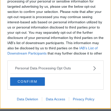
rincorrono nella mente, in un grande zibaldone. Non tutto ciò che è
processing of your personal or sensitive information for
stato resta, né si ricorda. Nemmeno tutto è degno di memoria. Ma
targeted advertising by us, please use the below opt-out
qualcosa -mi sarebbe piaciuto dire molto- rimane e ancora va
section to confirm your selection. Please note that after your
avanti. Non so se questo ci insegna sempre come fare. A volte lo
opt-out request is processed you may continue seeing
credo, a volte no. Però forse rimane il fatto che, a nostro modo,
interest-based ads based on personal information utilized by
fummo gruppo dirigente e non perché ne abbiamo avuto il potere.
us or personal information disclosed to third parties prior to
O non solo per questo, per chi potere ne ha avuto, ha pensato di
your opt-out. You may separately opt-out of the further
averlo oppure se n’è illuso. No. Per un’altra fondamentale ragione:
disclosure of your personal information by third parties on the
perché non eravamo solo meri dispensatori di servizi. Siamo stati
IAB’s list of downstream participants. This information may
critica. Partecipazione. E costruzione di cambiamento.
also be disclosed by us to third parties on the
IAB’s List of
Buon compleanno Agorà! Quali che siano gli anni, che del resto a
Downstream Participants
that may further disclose it to other
una signora non si chiedono mai. Buona domenica e buona
third parties.
fortuna.
Personal Data Processing Opt Outs
Libero Venturi
Pontedera, maggio 2020
CONFIRM
_____________________
In questi giorni il Comune di Pontedera e l’Arci hanno riaperto
l’Agorà, dopo i lavori di restauro svolti nella sede di Via Valtriani.
Data Deletion
Data Access
Privacy Policy
Riproporre questo racconto, uscito anni fa nella rubrica “Pensieri
della Domenica”, sulla preistoria e la storia dell’Agorà è stata una