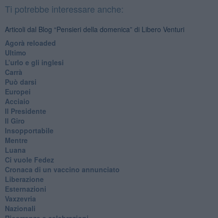
Ti potrebbe interessare anche:
Articoli dal Blog “Pensieri della domenica” di Libero Venturi
​Agorà reloaded
Ultimo
​L’urlo e gli inglesi
Carrà
Può darsi
Europei
Acciaio
Il Presidente
​Il Giro
Insopportabile
​Mentre
Luana
​Ci vuole Fedez
​Cronaca di un vaccino annunciato
​Liberazione
Esternazioni
Vaxzevria
Nazionali
​Ricorrenze e celebrazioni