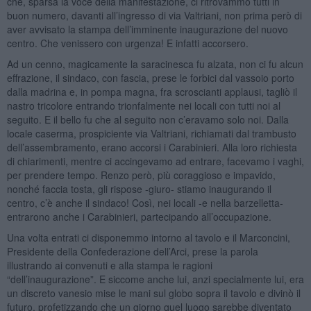
che, sparsa la voce della manifestazione, ci ritrovammo tutti in
buon numero, davanti all’ingresso di via Valtriani, non prima però di
aver avvisato la stampa dell’imminente inaugurazione del nuovo
centro. Che venissero con urgenza! E infatti accorsero.
Ad un cenno, magicamente la saracinesca fu alzata, non ci fu alcun
effrazione, il sindaco, con fascia, prese le forbici dal vassoio porto
dalla madrina e, in pompa magna, fra scroscianti applausi, tagliò il
nastro tricolore entrando trionfalmente nei locali con tutti noi al
seguito. E il bello fu che al seguito non c’eravamo solo noi. Dalla
locale caserma, prospiciente via Valtriani, richiamati dal trambusto
dell’assembramento, erano accorsi i Carabinieri. Alla loro richiesta
di chiarimenti, mentre ci accingevamo ad entrare, facevamo i vaghi,
per prendere tempo. Renzo però, più coraggioso e impavido,
nonché faccia tosta, gli rispose -giuro- stiamo inaugurando il
centro, c’è anche il sindaco! Così, nei locali -e nella barzelletta-
entrarono anche i Carabinieri, partecipando all’occupazione.
Una volta entrati ci disponemmo intorno al tavolo e il Marconcini,
Presidente della Confederazione dell’Arci, prese la parola
illustrando ai convenuti e alla stampa le ragioni
“dell’inaugurazione”. E siccome anche lui, anzi specialmente lui, era
un discreto vanesio mise le mani sul globo sopra il tavolo e divinò il
futuro, profetizzando che un giorno quel luogo sarebbe diventato