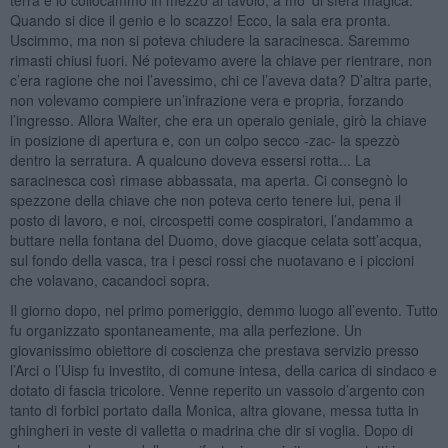
Quando si dice il genio e lo scazzo! Ecco, la sala era pronta.
Uscimmo, ma non si poteva chiudere la saracinesca. Saremmo
rimasti chiusi fuori. Né potevamo avere la chiave per rientrare, non
c’era ragione che noi l’avessimo, chi ce l’aveva data? D’altra parte,
non volevamo compiere un’infrazione vera e propria, forzando
l’ingresso. Allora Walter, che era un operaio geniale, girò la chiave
in posizione di apertura e, con un colpo secco -zac- la spezzò
dentro la serratura. A qualcuno doveva essersi rotta... La
saracinesca così rimase abbassata, ma aperta. Ci consegnò lo
spezzone della chiave che non poteva certo tenere lui, pena il
posto di lavoro, e noi, circospetti come cospiratori, l’andammo a
buttare nella fontana del Duomo, dove giacque celata sott’acqua,
sul fondo della vasca, tra i pesci rossi che nuotavano e i piccioni
che volavano, cacandoci sopra.
Il giorno dopo, nel primo pomeriggio, demmo luogo all’evento. Tutto
fu organizzato spontaneamente, ma alla perfezione. Un
giovanissimo obiettore di coscienza che prestava servizio presso
l’Arci o l’Uisp fu investito, di comune intesa, della carica di sindaco e
dotato di fascia tricolore. Venne reperito un vassoio d’argento con
tanto di forbici portato dalla Monica, altra giovane, messa tutta in
ghingheri in veste di valletta o madrina che dir si voglia. Dopo di