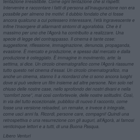
tentazione irresistibile. Come ogni tentazione che si rispetti.
Intervenire e raccontare i fatti di persona all’inaugurazione non era
possibile per almeno tre motivi: il dubbio fondato che ci fosse
ancora qualcuno a cui potessero interessare, l’età ingravescente e
infine l’insorgere di allarmanti sintomi di agorafobia. Che è il
massimo per uno che l’Agorà ha contribuito a realizzare. Una
specie di legge del contrappasso. Il cinema è tante cose:
suggestione, riflessione, immaginazione, denuncia, propaganda,
evasione. È mercato e produzione, e spesso dal mercato e dalla
produzione è osteggiato. È immagine in movimento, arte: la
settima, si dice. Un circolo cinematografico come l’Agorà riassume
tutto questo nel cinema d
’
essai. Un circolo cinematografico, ma
anche un cinema, stanno lì a ricordarci che ci sono ancora luoghi
dove si può vedere un film insieme ad altre persone. Non solo nel
chiuso delle nostre case, nello sprofondo dei nostri divani e nella
“
comfort zone
”, mai così confortevole, delle nostre solitudini. Così,
in via del tutto eccezionale, pubblico di nuovo il racconto, come
fosse una versione reloaded, un remake, e invece è integrale,
come uscì anni fa. Ricordi, persone care, compagni! Quindi una
retrospettiva o una resurrezione con gli auguri, all’Agorà, ai famosi
venticinque lettori e a tutti, di una Buona Pasqua.
Libero Venturi