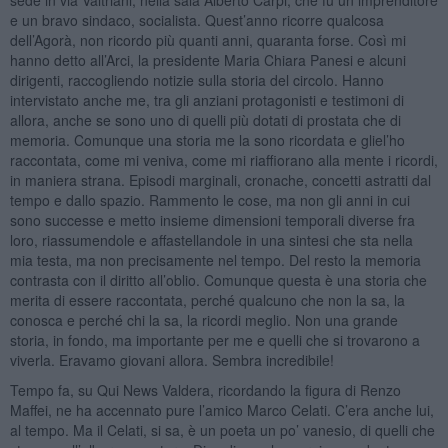
e un bravo sindaco, socialista. Quest’anno ricorre qualcosa
dell’Agorà, non ricordo più quanti anni, quaranta forse. Così mi
hanno detto all’Arci, la presidente Maria Chiara Panesi e alcuni
dirigenti, raccogliendo notizie sulla storia del circolo. Hanno
intervistato anche me, tra gli anziani protagonisti e testimoni di
allora, anche se sono uno di quelli più dotati di prostata che di
memoria. Comunque una storia me la sono ricordata e gliel’ho
raccontata, come mi veniva, come mi riaffiorano alla mente i ricordi,
in maniera strana. Episodi marginali, cronache, concetti astratti dal
tempo e dallo spazio. Rammento le cose, ma non gli anni in cui
sono successe e metto insieme dimensioni temporali diverse fra
loro, riassumendole e affastellandole in una sintesi che sta nella
mia testa, ma non precisamente nel tempo. Del resto la memoria
contrasta con il diritto all’oblio. Comunque questa è una storia che
merita di essere raccontata, perché qualcuno che non la sa, la
conosca e perché chi la sa, la ricordi meglio. Non una grande
storia, in fondo, ma importante per me e quelli che si trovarono a
viverla. Eravamo giovani allora. Sembra incredibile!
Tempo fa, su Qui News Valdera, ricordando la figura di Renzo
Maffei, ne ha accennato pure l’amico Marco Celati. C’era anche lui,
al tempo. Ma il Celati, si sa, è un poeta un po’ vanesio, di quelli che