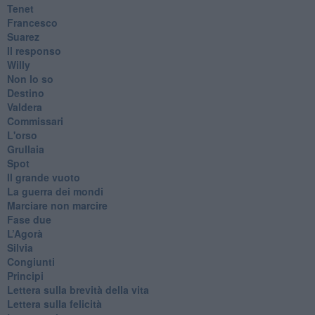
Tenet
Francesco
Suarez
​Il responso
Willy
Non lo so
Destino
Valdera
Commissari
L'orso
Grullaia
Spot
​Il grande vuoto
​La guerra dei mondi
Marciare non marcire
Fase due
L’Agorà
Silvia
Congiunti
Principi
​Lettera sulla brevità della vita
​Lettera sulla felicità