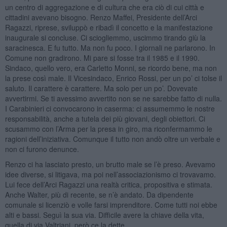
un centro di aggregazione e di cultura che era ciò di cui città e
cittadini avevano bisogno. Renzo Maffei, Presidente dell’Arci
Ragazzi, riprese, sviluppò e ribadì il concetto e la manifestazione
inaugurale si concluse. Ci sciogliemmo, uscimmo tirando giù la
saracinesca. E fu tutto. Ma non fu poco. I giornali ne parlarono. In
Comune non gradirono. Mi pare si fosse tra il 1985 e il 1990.
Sindaco, quello vero, era Carletto Monni, se ricordo bene, ma non
la prese così male. Il Vicesindaco, Enrico Rossi, per un po’ ci tolse il
saluto. Il carattere è carattere. Ma solo per un po’. Dovevate
avvertirmi. Se ti avessimo avvertito non se ne sarebbe fatto di nulla.
I Carabinieri ci convocarono in caserma: ci assumemmo le nostre
responsabilità, anche a tutela dei più giovani, degli obiettori. Ci
scusammo con l’Arma per la presa in giro, ma riconfermammo le
ragioni dell’iniziativa. Comunque il tutto non andò oltre un verbale e
non ci furono denunce.
Renzo ci ha lasciato presto, un brutto male se l’è preso. Avevamo
idee diverse, si litigava, ma poi nell’associazionismo ci trovavamo.
Lui fece dell’Arci Ragazzi una realtà critica, propositiva e stimata.
Anche Walter, più di recente, se n’è andato. Da dipendente
comunale si licenziò e volle farsi imprenditore. Come tutti noi ebbe
alti e bassi. Seguì la sua via. Difficile avere la chiave della vita,
quella di via Valtriani, però ce la dette.