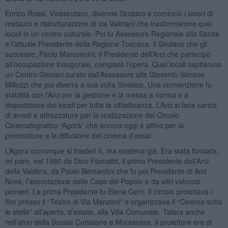
Enrico Rossi, Vicesindaco, divenne Sindaco e cominciò i lavori di
restauro e ristrutturazione di via Valtriani che trasformarono quei
locali in un centro culturale. Poi fu Assessore Regionale alla Sanità
e l’attuale Presidente della Regione Toscana. Il Sindaco che gli
successe, Paolo Marconcini, il Presidente dell’Arci che partecipò
all’occupazione inaugurale, completò l’opera. Quei locali ospitarono
un Centro Giovani curato dall’Assessore alla Gioventù Simone
Millozzi che poi diverrà a sua volta Sindaco. Una convenzione fu
stabilità con l’Arci per la gestione e la messa a norma e a
disposizione dei locali per tutta la cittadinanza. L’Arci si fece carico
di arredi e attrezzature per la realizzazione del Circolo
Cinematografico “Agorà” che ancora oggi è attivo per la
promozione e la diffusione del cinema d’essai.
L’Agora comunque si trasferì lì, ma esisteva già. Era stata fondata,
mi pare, nel 1980 da Dino Fiumalbi, il primo Presidente dell’Arci
della Valdera, da Paolo Bernardini che fu poi Presidente di Arci
Nova, l’associazione delle Case del Popolo e da altri valorosi
pionieri. La prima Presidente fu Elena Cerri. Il circolo proiettava i
film presso il “Teatro di Via Manzoni” e organizzava il “Cinema sotto
le stelle” all’aperto, d’estate, alla Villa Comunale. Talora anche
nell’atrio della Scuola Curtatone e Montanara. Il proiettore era di