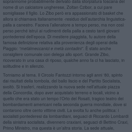
soprannome probabilmente derivato dalla storpiatura toscana del
nome di un calciatore ungherese, Zoltan Czibor, a cui pare
somigliasse il figlio. Lo Zibo però era appassionato di basket che
allora si chiamava italianamente -residuo dell’autarchia linguistica-
palla a canestro. Faceva l’allenatore a tempo perso, ma non così
perso perché istruì ai rudimenti della palla a cesto tanti giovani
pontederesi dell’epoca. Di mestiere piaggista, fu autore della
famosa definizione relativa alla provenienza degli operai della
Piaggio:
“metàlmeccanici e metà contadini”
. È stato anche
consigliere comunale con delega allo sport. Grande Zibo,
ricoverato in una casa di riposo, qualche anno fa ci ha lasciato, in
solitudine e in silenzio.
Torniamo al tema. Il Circolo Fantozzi intorno agli anni ‘80, spinto
dai risultati della tombola, del ballo liscio e del Partito Socialista,
svoltò. Si trasferì, realizzando la nuova sede nell’attuale piazza
della Concordia, dopo aver acquistato terreno e locali, vicino a
quello che era stato un tempo l’Orto del Rosati, tragico teatro dei
bombardamenti americani nella seconda guerra mondiale, dove si
contarono oltre cento vittime civili. La svolta fu anche politica: i
socialisti pontederesi da lombardiani, seguaci di Riccardo Lombardi
della sinistra socialista, divennero craxiani, seguaci di Bettino Craxi,
Primo Ministro, ma questa è un’altra storia. La sede attuale,