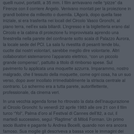
quelli nuovi, portatili, a 35 mm. I film arrivavano nelle “pizze” da
Firenze con il corriere Angelo. Venivano montati per la proiezione in
grandi bobine da milleotto o duemila. L’Agorà, dopo quella fase
iniziale, si era trasferita nei locali del Circolo Vasco Gronchi, al
piano terra, nell’ex sala biliardi. L’ingresso e la biglietteria erano dal
Circolo e la cabina di proiezione fu improvvisata aprendo una
finestrella nella parete del confinante sotto scala di Palazzo Aurora,
la locale sede del PCI. La sala fu rivestita di pesanti tende blu,
cucite dai nostri volontari, sarebbe meglio dire volontarie. Altri
collaboratori sistemarono l’apparato elettrico, “con un piccolo
grande compenso”, pattuito a titolo di rimborso spese. Sul
pavimento fu applicata una moquette azzurra. Imparammo, nostro
malgrado, che il tessuto della moquette, come ogni cosa, ha un suo
verso, dopo aver incollato irrimediabilmente la striscia centrale al
contrario. Lo schermo era a tutta parete, autoriflettente,
professionale, da cinema veri.
In una vecchia agenda forse ho ritrovato la data dell’inaugurazione
al Circolo Gronchi: fu venerdì 22 aprile 1983 alle ore 21 con il film
turco “Yol”, Palma d’oro al Festival di Cannes dell’82, a cui, il
martedì successivo, seguì “Ragtime” di Miloš Forman. Un primo
socio illustre e pagante fu Andrea Bocelli, quando non era ancora
famoso. Sua moglie gli descriveva a bassa voce le immagini dei