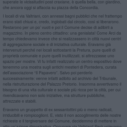
superate le vicissitudini post craxiane, è quella bella, con giardino,
che ancora oggi si affaccia su piazza della Concordia.
I locali di via Valtriani, con annessi bagni pubblici che nel frattempo
erano stati chiusi e, credo, inglobati dal circolo, così si liberarono.
Restarono per un po’ vuoti e poi il Comune decise di adibirli a
magazzino. In pieno centro cittadino: una genialata! Come Arci da
tempo chiedevamo invece che si realizzassero in città nuovi centri
di aggregazione sociale e di iniziativa culturale. Eravamo già
intervenuti perché nei locali sottostanti la Pretura, pure quelli di
proprietà comunale e pure quelli inutilizzati, si attrezzasse uno
spazio per mostre. Vi fu infatti realizzato un centro espositivo dove
tenemmo una mostra sugli antichi mestieri di Pontedera, curata
dell’associazione “Il Papavero”. Salvo poi perderlo
successivamente: venne infatti adibito ad archivio del Tribunale,
nella ristrutturazione del Palazzo Pretorio. Insomma avvertivamo il
bisogno di una vita culturale e sociale più ricca per la città, per cui
rivendicavamo non solo iniziative, ma strutture pubbliche,
attrezzate e stabili.
Eravamo un gruppetto di ex sessantottini più o meno radicali,
irriducibili e rompicoglioni. E, visto il non accoglimento delle nostre
richieste e il tergiversare del Comune, decidemmo di mettere in
atto un’azione dimostrativa. Occupare via Valtriani! Però volevamo