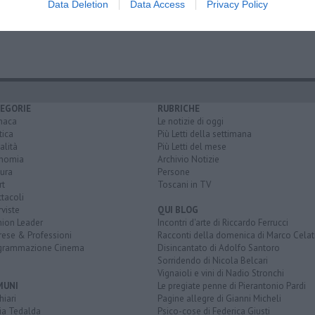
Data Deletion
Data Access
Privacy Policy
 tempesta
EGORIE
RUBRICHE
naca
Le notizie di oggi
tica
Più Letti della settimana
alità
Più Letti del mese
nomia
Archivio Notizie
ura
Persone
rt
Toscani in TV
tacoli
rviste
QUI BLOG
nion Leader
Incontri d'arte di Riccardo Ferrucci
rese & Professioni
Racconti della domenica di Marco Celat
grammazione Cinema
Disincantato di Adolfo Santoro
Sorridendo di Nicola Belcari
Vignaioli e vini di Nadio Stronchi
MUNI
Le pregiate penne di Pierantonio Pardi
iari
Pagine allegre di Gianni Micheli
ia Tedalda
Psico-cose di Federica Giusti