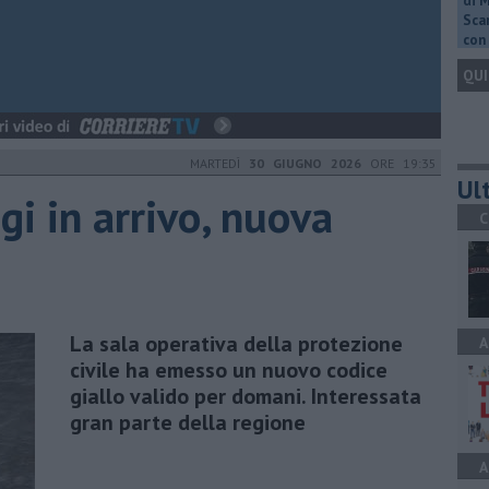
di 
Scar
con 
QUI
MARTEDÌ
30 GIUGNO 2026
ORE 19:35
Ult
agi in arrivo, nuova
C
La sala operativa della protezione
A
civile ha emesso un nuovo codice
giallo valido per domani. Interessata
gran parte della regione
A