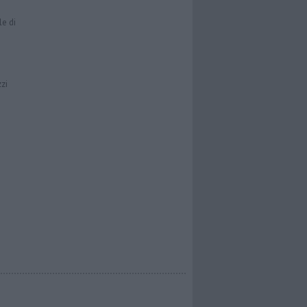
le di
zzi