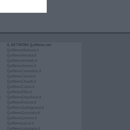
IL NETWORK QuiNews.net
QuiNewsAbetone.it
QuiNewsAmiata.it
QuiNewsAnimali.it
QuiNewsArezzo.it
QuiNewsCasentino.it
QuiNewsCecina.it
QuiNewsChianti.it
QuiNewsCuoio.it
QuiNewsElba.it
i
QuiNewsEmpolese.it
QuiNewsFirenze.it
QuiNewsGarfagnana.it
QuiNewsGrosseto.it
QuiNewsLivorno.it
QuiNewsLucca.it
QuiNewsLunigiana.it