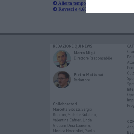
Allerta temporali ma l'afa non molla
Rovesci e 4.600 fulmini nella notte di
REDAZIONE QUI NEWS
CAT
Cro
Marco Migli
Poli
Direttore Responsabile
Attu
Eco
Cult
Pietro Mattonai
Spo
Redattore
Spet
Inte
Opi
Imp
Collaboratori
Pro
Marcella Bitozzi, Sergio
Braccini, Michele Bufalino,
Valentina Caffieri, Linda
CO
Giuliani, Dina Laurenzi,
Angh
Monica Nocciolini, Paolo
Bad