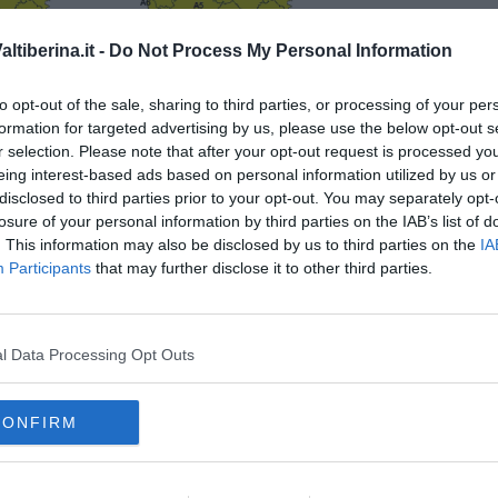
tiberina.it -
Do Not Process My Personal Information
to opt-out of the sale, sharing to third parties, or processing of your per
formation for targeted advertising by us, please use the below opt-out s
r selection. Please note that after your opt-out request is processed y
eing interest-based ads based on personal information utilized by us or
disclosed to third parties prior to your opt-out. You may separately opt-
losure of your personal information by third parties on the IAB’s list of
. This information may also be disclosed by us to third parties on the
IA
Participants
that may further disclose it to other third parties.
l Data Processing Opt Outs
oscana iscriviti alla
Newsletter QUInews - ToscanaMedia.
amente nella tua casella di posta.
CONFIRM