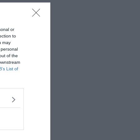
sonal or
ection to
ou may
 personal
out of the
 downstream
B’s List of