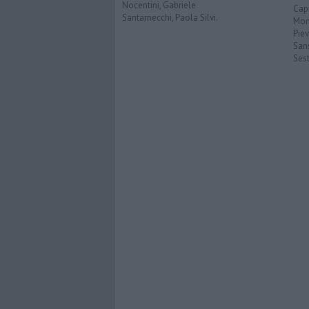
Nocentini, Gabriele
Cap
Santarnecchi, Paola Silvi.
Mon
Pie
San
Ses