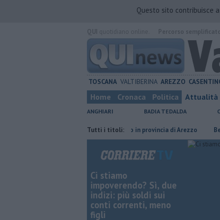
Questo sito contribuisce 
QUI
quotidiano online.
Percorso semplificat
TOSCANA
VALTIBERINA
AREZZO
CASENTIN
Home
Cronaca
Politica
Attualità
ANGHIARI
BADIA TEDALDA
arcere
​Tutte le offerte di lavoro in provincia di Arezzo
Tutti i titoli:
​Benzina, g
Ci stiamo
impoverendo? Sì, due
indizi: più soldi sui
conti correnti, meno
figli