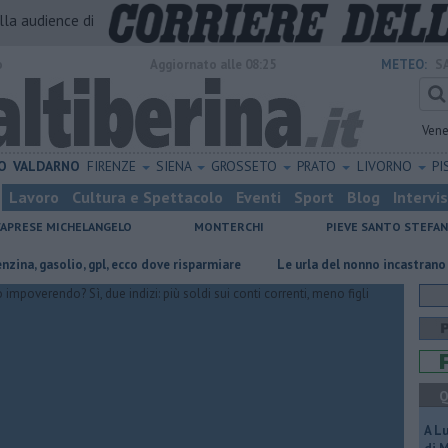
alla audience di
o
Aggiornato alle 08:25
METEO:
S
Vene
O
VALDARNO
FIRENZE
SIENA
GROSSETO
PRATO
LIVORNO
PI
Lavoro
Cultura e Spettacolo
Eventi
Sport
Blog
Intervi
CAPRESE MICHELANGELO
MONTERCHI
PIEVE SANTO STEFA
asolio, gpl, ecco dove risparmiare
Le urla del nonno incastrano i finti Ca
Q
A L