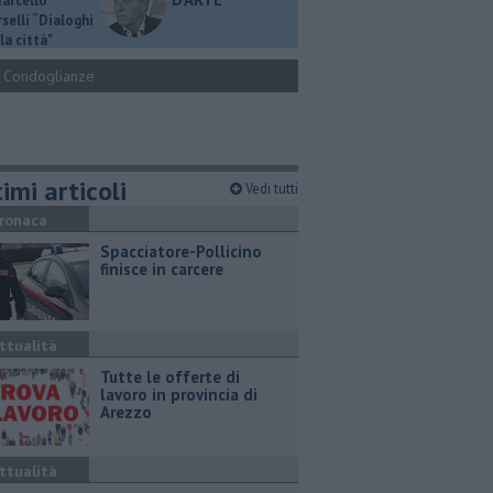
Marcello
selli “Dialoghi
la città"
Condoglianze
imi articoli
Vedi tutti
ronaca
Spacciatore-Pollicino
finisce in carcere
ttualità
​Tutte le offerte di
lavoro in provincia di
Arezzo
ttualità