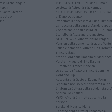
rese Michelangelo
VI PRESENTO I MIEI... di Dino Fiumalbi
terchi
Le stelle di Astrea di Edit Permay
ve Santo Stefano
STORIE VISPE MA NON TROPPO DISTR
sepolcro
di Dario Dal Canto
tino
Progettare il benessere di Erica Fiumalbi
La Toscana della birra di Davide Cappan
Cose strane e posti assurdi di Blue Lam
Storielba di Alessandro Canestrelli
NEURONEWS di Alberto Arturo Vergani
Pensieri della domenica di Libero Ventur
Fauda e balagan di Alfredo De Girolam
Enrico Catassi
Storie di ordinaria umanità di Nicolò Ste
Parole in viaggio di Tito Barbini
Turbative di Franco Bonciani
Lo scrittore sfigato di Enrico Guerrini e
Gordiano Lupi
Raccontare di Gusto di Rubina Rovini
Legalità e non solo di Salvatore Calleri
Shalom La Cultura della Solidarietà di 
Andrea Pio Cristiani
VERSI-AMO di Chi mette al centro la
persona
Eureka! di Nausica Manzi
Tabasco senza filtro di Tabasco n.6