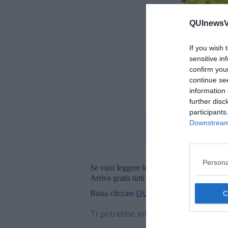
QUInewsVal
If you wish 
sensitive in
confirm you
continue se
information 
further disc
participants
Downstream 
Persona
Se vuoi leggere le notizie principali della T
Arriva gratis tutti i giorni alle 20:00 dirett
Basta cliccare
QUI
Ti potrebbe interessare anche: