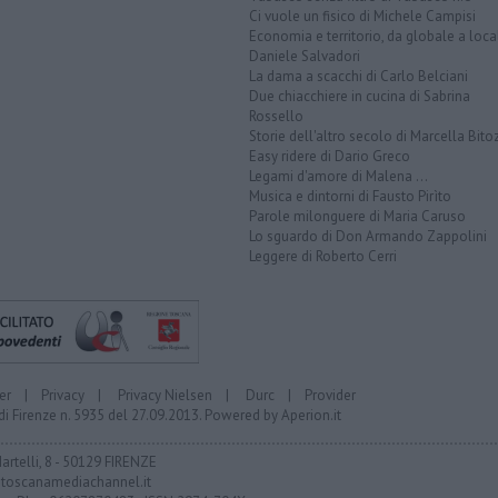
Ci vuole un fisico di Michele Campisi
Economia e territorio, da globale a loca
Daniele Salvadori
La dama a scacchi di Carlo Belciani
Due chiacchiere in cucina di Sabrina
Rossello
Storie dell'altro secolo di Marcella Bito
Easy ridere di Dario Greco
Legami d'amore di Malena ...
Musica e dintorni di Fausto Pirìto
Parole milonguere di Maria Caruso
Lo sguardo di Don Armando Zappolini
Leggere di Roberto Cerri
er
|
Privacy
|
Privacy Nielsen
|
Durc
|
Provider
di Firenze n. 5935 del 27.09.2013. Powered by
Aperion.it
Martelli, 8 - 50129 FIRENZE
toscanamediachannel.it