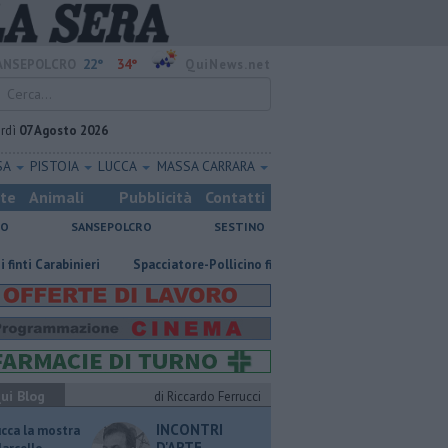
22°
34°
ANSEPOLCRO
QuiNews.net
rdì
07 Agosto 2026
SA
PISTOIA
LUCCA
MASSA CARRARA
ste
Animali
Pubblicità
Contatti
NO
SANSEPOLCRO
SESTINO
rabinieri
Spacciatore-Pollicino finisce in carcere
​Tutte le offerte 
ui Blog
di Riccardo Ferrucci
INCONTRI
ucca la mostra
D'ARTE