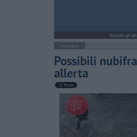
Attualità
Possibili nubifr
allerta