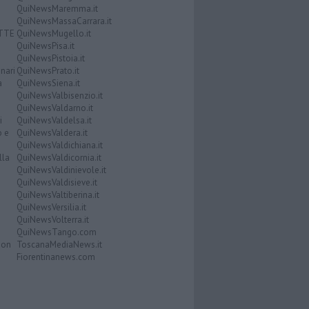
QuiNewsMaremma.it
QuiNewsMassaCarrara.it
ATTE
QuiNewsMugello.it
QuiNewsPisa.it
QuiNewsPistoia.it
nari
QuiNewsPrato.it
a
QuiNewsSiena.it
QuiNewsValbisenzio.it
QuiNewsValdarno.it
i
QuiNewsValdelsa.it
o e
QuiNewsValdera.it
QuiNewsValdichiana.it
lla
QuiNewsValdicornia.it
QuiNewsValdinievole.it
QuiNewsValdisieve.it
QuiNewsValtiberina.it
QuiNewsVersilia.it
QuiNewsVolterra.it
QuiNewsTango.com
Don
ToscanaMediaNews.it
Fiorentinanews.com