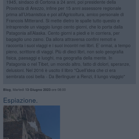
1945, sindaco di Cortona a 24 anni, poi presidente della
Provincia di Arezzo, infine per 15 anni assessore regionale
prima all’Urbanistica e poi all’Agricoltura, amico personale di
Francois Mitterand. Si mette dietro le spalle tutto questo e
intraprende un viaggio lungo cento giorni, che lo porta dalla
Patagonia all’Alaska. Cento giorni a piedi e in corriera, per
bagaglio uno zaino. Da allora attraversa confini remoti e
racconta i suoi viaggi e i suoi incontri nei libri. E’ ormai, a tempo
pieno, scrittore di viaggi. Più di dieci libri, non solo geografia
fisica, paesaggi e luoghi, ma geografia della mente. In
Patagonia o nel Tibet, un mondo altro, fatto di dolori, speranze,
delusioni. Nel 2016 è uscito il libro "Quell’idea che ci era
sembrata così bella - Da Berlinguer a Renzi, il lungo viaggio"
,
Martedì
ore 08:00
Blog
13 Giugno 2023
Espiazione.