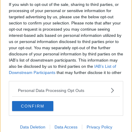
faceva male. Più volte ho pensato di mollare ma poi mi sono
If you wish to opt-out of the sale, sharing to third parties, or
inventato un personale bisogno di espiazione e ho continuato a
processing of your personal or sensitive information for
salire.
targeted advertising by us, please use the below opt-out
Da ateo impenitente, ma con un grande rispetto per il sentimento
section to confirm your selection. Please note that after your
religioso, ho espiato le colpe (non solo mie e non le peggiori) di una
opt-out request is processed you may continue seeing
sinistra incapace di salire un solo gradino, che ha consegnato,
interest-based ads based on personal information utilized by
assieme al cosiddetto centro, il Paese a questa destra pessima e
us or personal information disclosed to third parties prior to
illiberale. E non solo.
your opt-out. You may separately opt-out of the further
Ma poi mi sono chiesto: che c’entra questo con la bellezza che sto
disclosure of your personal information by third parties on the
ammirando ? In fondo intorno a me c’è il mare, le grand blu di
IAB’s list of downstream participants. This information may
Besson e mi fa stare meglio.
also be disclosed by us to third parties on the
IAB’s List of
Downstream Participants
that may further disclose it to other
Tito Barbini
third parties.
Personal Data Processing Opt Outs
CONFIRM
Se vuoi leggere le notizie principali della Toscana iscriviti alla
Newsletter QUInews - ToscanaMedia.
Arriva gratis tutti i giorni
alle 20:00 direttamente nella tua casella di posta.
Data Deletion
Data Access
Privacy Policy