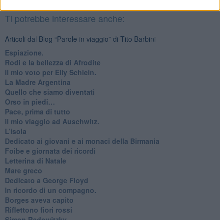
Basta cliccare
QUI
Ti potrebbe interessare anche:
Articoli dal Blog “Parole in viaggio” di Tito Barbini
Espiazione.
Rodi e la bellezza di Afrodite
​Il mio voto per Elly Schlein.
​La Madre Argentina
Quello che siamo diventati
Orso in piedi…
​Pace, prima di tutto
​il mio viaggio ad Auschwitz.
​L’isola
Dedicato ai giovani e ai monaci della Birmania
​Foibe e giornata dei ricordi
Letterina di Natale
Mare greco
​Dedicato a George Floyd
​In ricordo di un compagno.
Borges aveva capito
Riflettono fiori rossi
Simon Radowitzky