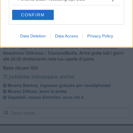
“cultura della pace”, un tema particolarmente caro a Sansepolcro.
Verrà terminata domani.
CONFIRM
Data Deletion
Data Access
Privacy Policy
Se vuoi leggere le notizie principali della Toscana iscriviti alla
Newsletter QUInews - ToscanaMedia.
Arriva gratis tutti i giorni
alle 20:00 direttamente nella tua casella di posta.
Basta cliccare
QUI
Ti potrebbe interessare anche:
Mostra Banksy, ingresso gratuito per neodiplomati
Museo Diffuso, bene la prima
Ospedali, nuova direttrice: ecco chi è