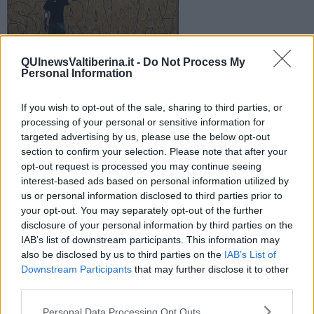
QUInewsValtiberina.it -
Do Not Process My
Personal Information
Performance live a Sansepolcro del noto writer fiorentino
If you wish to opt-out of the sale, sharing to third parties, or
processing of your personal or sensitive information for
targeted advertising by us, please use the below opt-out
section to confirm your selection. Please note that after your
opt-out request is processed you may continue seeing
SANSEPOLCRO —
Un cantiere creativo a Sansepolcro, sulla scia
interest-based ads based on personal information utilized by
di
Banksy, della Street Art e dei graffitari.
us or personal information disclosed to third parties prior to
your opt-out. You may separately opt-out of the further
E’ il progetto che sta partendo a Sansepolcro tra oggi e domani,
disclosure of your personal information by third parties on the
con la performance artistica live di
Ninjaz
, noto writer fiorentino, nel
IAB’s list of downstream participants. This information may
cantiere edilizio della
chiesa di Sant’Agostino
.
also be disclosed by us to third parties on the
IAB’s List of
Downstream Participants
that may further disclose it to other
third parties.
L’artista ha iniziato la sua opera oggi pomeriggio, ispirandosi alla
Personal Data Processing Opt Outs