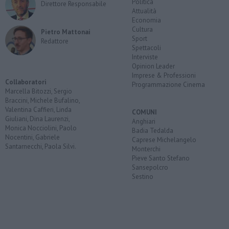
Politica
Direttore Responsabile
Attualità
Economia
Cultura
Pietro Mattonai
Sport
Redattore
Spettacoli
Interviste
Opinion Leader
Imprese & Professioni
Collaboratori
Programmazione Cinema
Marcella Bitozzi, Sergio
Braccini, Michele Bufalino,
Valentina Caffieri, Linda
COMUNI
Giuliani, Dina Laurenzi,
Anghiari
Monica Nocciolini, Paolo
Badia Tedalda
Nocentini, Gabriele
Caprese Michelangelo
Santarnecchi, Paola Silvi.
Monterchi
Pieve Santo Stefano
Sansepolcro
Sestino