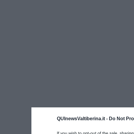
QUInewsValtiberina.it -
Do Not Pro
If you wish to opt-out of the sale, sharing