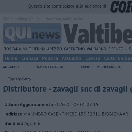
Questo sito contribuisce alla audience di
QUI
quotidiano online.
Percorso semplificato
TOSCANA
VALTIBERINA
AREZZO
CASENTINO
VALDARNO
FIRENZE
S
Home
Cronaca
Politica
Attualità
Lavoro
Cultura e Sp
ANGHIARI
BADIA TEDALDA
CAPRESE MICHELANGELO
← Torna Indietro
Distributore - zavagli snc di zavagli 
Ultimo Aggiornamento
2026-02-08 01:07:15
Indirizzo
VIA UMBRO CASENTINESE 138 52011 BIBBIENA AR
Bandiera
Agip Eni