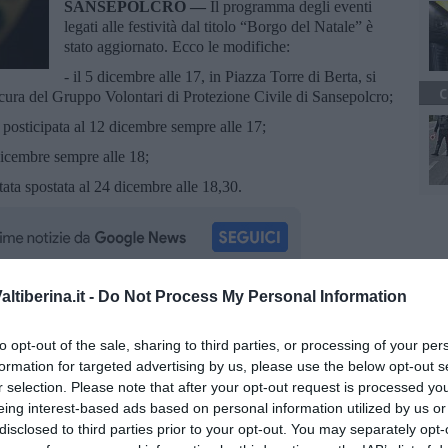
SANSEPOLCRO —
Il programma degli eventi
legati alle festività dal titolo “Borgo del Natale” è
stato aggiornato. Ecco le modifiche:
- il 5 dicembre alle 17, in Piazza Torre di Berta, si
C
ura del Gruppo Volontari di Protezione Civile di Sansepolcro;
 posticipata al 12 dicembre sempre alle 17;
dicembre sempre alle 18;
stata spostata al 24 dicembre alle 18,30.
tiberina.it -
Do Not Process My Personal Information
oscana iscriviti alla
Newsletter QUInews - ToscanaMedia.
amente nella tua casella di posta.
to opt-out of the sale, sharing to third parties, or processing of your per
formation for targeted advertising by us, please use the below opt-out s
r selection. Please note that after your opt-out request is processed y
eing interest-based ads based on personal information utilized by us or
disclosed to third parties prior to your opt-out. You may separately opt-