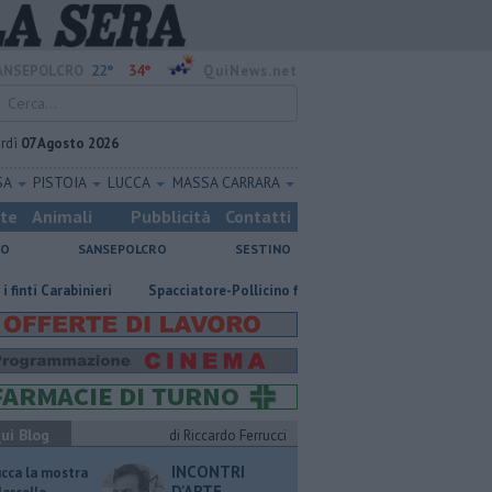
22°
34°
ANSEPOLCRO
QuiNews.net
rdì
07 Agosto 2026
SA
PISTOIA
LUCCA
MASSA CARRARA
ste
Animali
Pubblicità
Contatti
NO
SANSEPOLCRO
SESTINO
Carabinieri
Spacciatore-Pollicino finisce in carcere
​Tutte le offerte
ui Blog
di Riccardo Ferrucci
INCONTRI
ucca la mostra
D'ARTE