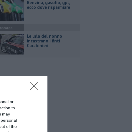
​Benzina, gasolio, gpl,
ecco dove risparmiare
ronaca
Le urla del nonno
incastrano i finti
Carabinieri
sonal or
ection to
ou may
 personal
out of the