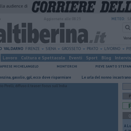
alla audience di
o
Aggiornato alle 08:25
METEO:
S
Vene
O
VALDARNO
FIRENZE
SIENA
GROSSETO
PRATO
LIVORNO
PI
Lavoro
Cultura e Spettacolo
Eventi
Sport
Blog
Intervi
CAPRESE MICHELANGELO
MONTERCHI
PIEVE SANTO STEFA
 gasolio, gpl, ecco dove risparmiare
Le urla del nonno incastrano i finti 
Q
A L