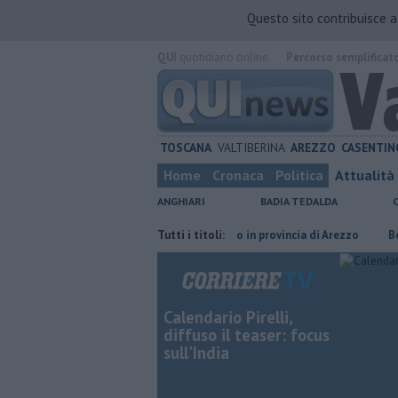
Questo sito contribuisce 
QUI
quotidiano online.
Percorso semplificat
TOSCANA
VALTIBERINA
AREZZO
CASENTIN
Home
Cronaca
Politica
Attualità
ANGHIARI
BADIA TEDALDA
 carcere
​Tutte le offerte di lavoro in provincia di Arezzo
Tutti i titoli:
​Benzina,
Calendario Pirelli,
diffuso il teaser: focus
sull'India