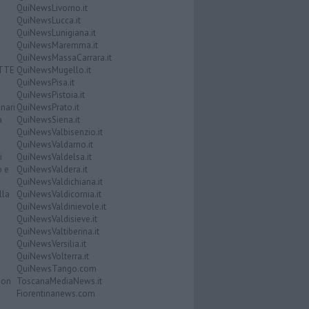
QuiNewsLivorno.it
QuiNewsLucca.it
QuiNewsLunigiana.it
QuiNewsMaremma.it
QuiNewsMassaCarrara.it
ATTE
QuiNewsMugello.it
QuiNewsPisa.it
QuiNewsPistoia.it
nari
QuiNewsPrato.it
a
QuiNewsSiena.it
QuiNewsValbisenzio.it
QuiNewsValdarno.it
i
QuiNewsValdelsa.it
o e
QuiNewsValdera.it
QuiNewsValdichiana.it
lla
QuiNewsValdicornia.it
QuiNewsValdinievole.it
QuiNewsValdisieve.it
QuiNewsValtiberina.it
QuiNewsVersilia.it
QuiNewsVolterra.it
QuiNewsTango.com
Don
ToscanaMediaNews.it
Fiorentinanews.com