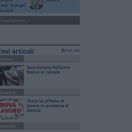
Marcello
selli “Dialoghi
la città"
Condoglianze
imi articoli
Vedi tutti
ronaca
Spacciatore-Pollicino
finisce in carcere
ttualità
​Tutte le offerte di
lavoro in provincia di
Arezzo
ttualità