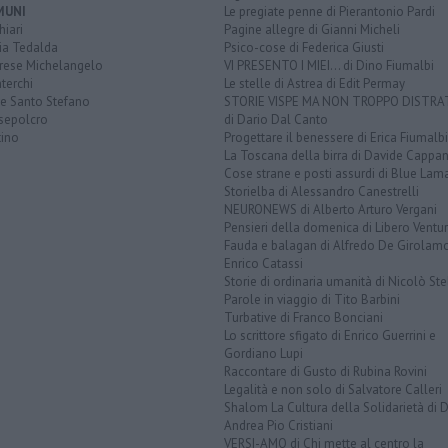
MUNI
Le pregiate penne di Pierantonio Pardi
iari
Pagine allegre di Gianni Micheli
ia Tedalda
Psico-cose di Federica Giusti
rese Michelangelo
VI PRESENTO I MIEI... di Dino Fiumalbi
terchi
Le stelle di Astrea di Edit Permay
ve Santo Stefano
STORIE VISPE MA NON TROPPO DISTR
sepolcro
di Dario Dal Canto
tino
Progettare il benessere di Erica Fiumalbi
La Toscana della birra di Davide Cappan
Cose strane e posti assurdi di Blue Lam
Storielba di Alessandro Canestrelli
NEURONEWS di Alberto Arturo Vergani
Pensieri della domenica di Libero Ventur
Fauda e balagan di Alfredo De Girolam
Enrico Catassi
Storie di ordinaria umanità di Nicolò Ste
Parole in viaggio di Tito Barbini
Turbative di Franco Bonciani
Lo scrittore sfigato di Enrico Guerrini e
Gordiano Lupi
Raccontare di Gusto di Rubina Rovini
Legalità e non solo di Salvatore Calleri
Shalom La Cultura della Solidarietà di 
Andrea Pio Cristiani
VERSI-AMO di Chi mette al centro la