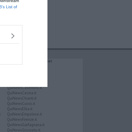
 downstream
B’s List of
IL NETWORK QuiNews.net
QuiNewsAbetone.it
QuiNewsAmiata.it
QuiNewsAnimali.it
QuiNewsArezzo.it
QuiNewsCasentino.it
QuiNewsCecina.it
QuiNewsChianti.it
QuiNewsCuoio.it
QuiNewsElba.it
i
QuiNewsEmpolese.it
QuiNewsFirenze.it
QuiNewsGarfagnana.it
QuiNewsGrosseto.it