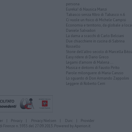
persona
Eureka! di Nausica Manzi
Tabasco senza filtro di Tabasco n.6
Ci vuole un fisico di Michele Campisi
Economia e territorio, da globale a loca
Daniele Salvadori
La dama a scacchi di Carlo Belciani
Due chiacchiere in cucina di Sabrina
Rossello
Storie dell'altro secolo di Marcella Bito
Easy ridere di Dario Greco
Legami d'amore di Malena ...
Musica e dintorni di Fausto Pirìto
Parole milonguere di Maria Caruso
Lo sguardo di Don Armando Zappolini
Leggere di Roberto Cerri
er
|
Privacy
|
Privacy Nielsen
|
Durc
|
Provider
di Firenze n. 5935 del 27.09.2013. Powered by
Aperion.it