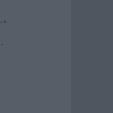
le di
zzi