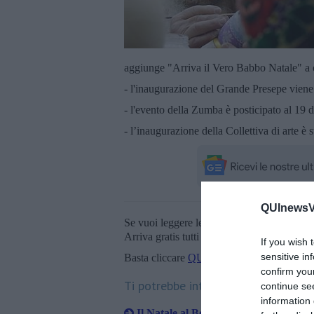
aggiunge "Arriva il Vero Babbo Natale" a c
- l'inaugurazione del Grande Presepe viene
- l'evento della Zumba è posticipato al 19 
- l’inaugurazione della Collettiva di arte è 
QUInewsVal
Se vuoi leggere le notizie principali della T
Arriva gratis tutti i giorni alle 20:00 dirett
If you wish 
sensitive in
Basta cliccare
QUI
confirm you
Ti potrebbe interessare anche:
continue se
information 
Il Natale al Borgo in cinquanta eventi