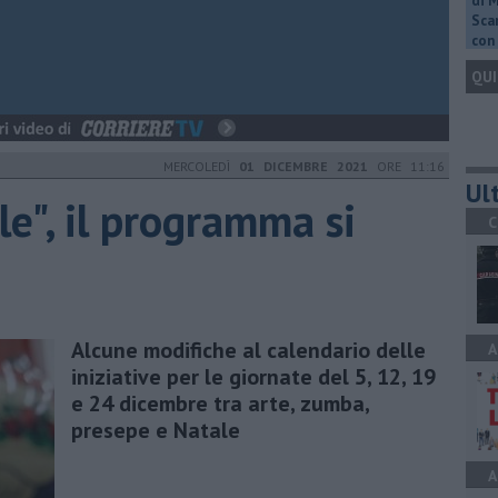
di 
Scar
con 
QUI
MERCOLEDÌ
01 DICEMBRE 2021
ORE 11:16
Ult
e", il programma si
C
Alcune modifiche al calendario delle
A
iniziative per le giornate del 5, 12, 19
e 24 dicembre tra arte, zumba,
presepe e Natale
A