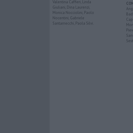
Valentina Caffieri, Linda
CO
Giuliani, Dina Laurenzi,
Angh
Monica Nocciolini, Paolo
Bad
Nocentini, Gabriele
Cap
Santarnecchi, Paola Silvi.
Mon
Pie
San
Ses