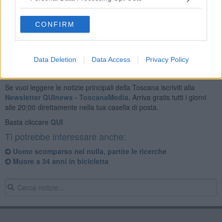
Le indagini proseguono senza sosta e si prega chi dovesse
avvistarlo o avere sue notizie di informare subito le forze
dell'ordine.
CONFIRM
Data Deletion
Data Access
Privacy Policy
Se vuoi leggere le notizie principali della Toscana iscriviti alla
Newsletter QUInews - ToscanaMedia.
Arriva gratis tutti i giorni
alle 20:00 direttamente nella tua casella di posta.
Basta cliccare
QUI
Ti potrebbe interessare anche:
Uomo scomparso nel nulla, partite le ricerche
Muore a 34 anni in bicicletta