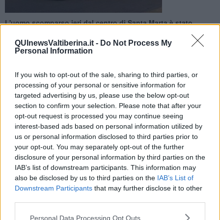
L'uomo scomparso ieri dal centro di Santa Marta è stato
avvistato in un treno per il capoluogo umbro intanto le
ricerche continuano senza sosta
QUInewsValtiberina.it -
Do Not Process My
Personal Information
If you wish to opt-out of the sale, sharing to third parties, or
processing of your personal or sensitive information for
targeted advertising by us, please use the below opt-out
SANSEPOLCRO —
Alcune testimonianze hanno spostato
section to confirm your selection. Please note that after your
l'attenzione di carabinieri e vigili del fuoco impegnati nelle ricerche
opt-out request is processed you may continue seeing
verso il territorio umbro.
interest-based ads based on personal information utilized by
us or personal information disclosed to third parties prior to
Il treno in questione va da Sansepolcro a Perugia con una sosta
your opt-out. You may separately opt-out of the further
intermedia a Città di Castello. Bruno Cappelloni, 53 affetto da
disclosure of your personal information by third parties on the
disturbi psichici, scomparso ieri mattina mentre si doveva recare ad
una visita medica, è stato avvistato proprio su un convoglio diretto
IAB’s list of downstream participants. This information may
verso l'umbria.
also be disclosed by us to third parties on the
IAB’s List of
Downstream Participants
that may further disclose it to other
third parties.
Personal Data Processing Opt Outs