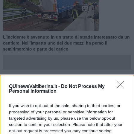
L'incidente è avvenuto in un tratto di strada interessato da un
cantiere. Nell’impatto uno dei due mezzi ha perso il
semirimorchio e parte del carico
QUInewsValtiberina.it -
Do Not Process My
PIEVE SANTO STEFANO —
Brutto incidente questa mattina sulla
Personal Information
E45 all’altezza di Valsavignone. Il sinistro ha coinvolto due
autoarticolati che, per cause ancora da accertare, nel tratto di
strada interessato da un cantiere stradale e dal doppio senso di
If you wish to opt-out of the sale, sharing to third parties, or
circolazione in una sola carreggiata, sono entrati in collisione.
processing of your personal or sensitive information for
Nell’impatto uno dei due autoarticolati ha perso il semirimorchio e
targeted advertising by us, please use the below opt-out
parte del carico di pomodori. Gli autisti di entrambi i veicoli sono
section to confirm your selection. Please note that after your
rimasti feriti.
opt-out request is processed you may continue seeing