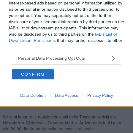
interest-based ads based on personal information utilized by
Sul posto sono intervenuti i vigili del fuoco del distaccamento di
Sansepolcro, con l’ausilio della Autogru proveniente dalla Sede
us or personal information disclosed to third parties prior to
Centrale e di una squadra proveniente dal Distaccamento di Bagno
your opt-out. You may separately opt-out of the further
di Romagna e i sanitari del 118.
disclosure of your personal information by third parties on the
IAB’s list of downstream participants. This information may
also be disclosed by us to third parties on the
IAB’s List of
Downstream Participants
that may further disclose it to other
third parties.
La E45, chiusa in entrambi i sensi di marcia per consentire il
recupero dei mezzi coinvolti, è stata riaperta nel pomeriggio. I vigili
Personal Data Processing Opt Outs
del fuoco hanno coadiuvato il personale sanitario nel soccorrere i
feriti e successivamente hanno provveduto, con l’ausilio
dell’autogrù, al recupero e alla messa in sicurezza dei due
CONFIRM
autoarticolati. Sul posto anche la polizia stradale e personale Anas.
Data Deletion
Data Access
Privacy Policy
Se vuoi leggere le notizie principali della Toscana iscriviti alla
Newsletter QUInews - ToscanaMedia.
Arriva gratis tutti i giorni
alle 20:00 direttamente nella tua casella di posta.