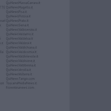
QuiNewsMassaCarrara.it
ATTE
QuiNewsMugello.it
QuiNewsPisa.it
QuiNewsPistoia.it
nari
QuiNewsPrato.it
a
QuiNewsSiena.it
QuiNewsValbisenzio.it
QuiNewsValdarno.it
i
QuiNewsValdelsa.it
o e
QuiNewsValdera.it
QuiNewsValdichiana.it
lla
QuiNewsValdicornia.it
QuiNewsValdinievole.it
QuiNewsValdisieve.it
QuiNewsValtiberina.it
QuiNewsVersilia.it
QuiNewsVolterra.it
QuiNewsTango.com
Don
ToscanaMediaNews.it
Fiorentinanews.com