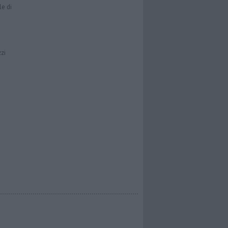
le di
zzi