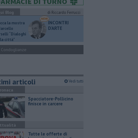
ui Blog
di Riccardo Ferrucci
INCONTRI
ucca la mostra
D'ARTE
Marcello
selli “Dialoghi
la città"
Condoglianze
imi articoli
Vedi tutti
ronaca
Spacciatore-Pollicino
finisce in carcere
ttualità
​Tutte le offerte di