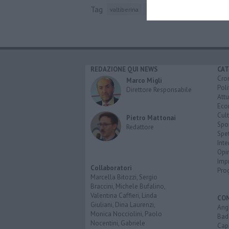
Tag
valtiberina
sansepolcro
piero della fra
REDAZIONE QUI NEWS
CAT
Cro
Marco Migli
Poli
Direttore Responsabile
Attu
Eco
Cult
Pietro Mattonai
Spo
Redattore
Spet
Inte
Opi
Imp
Collaboratori
Pro
Marcella Bitozzi, Sergio
Braccini, Michele Bufalino,
Valentina Caffieri, Linda
CO
Giuliani, Dina Laurenzi,
Angh
Monica Nocciolini, Paolo
Bad
Nocentini, Gabriele
Cap