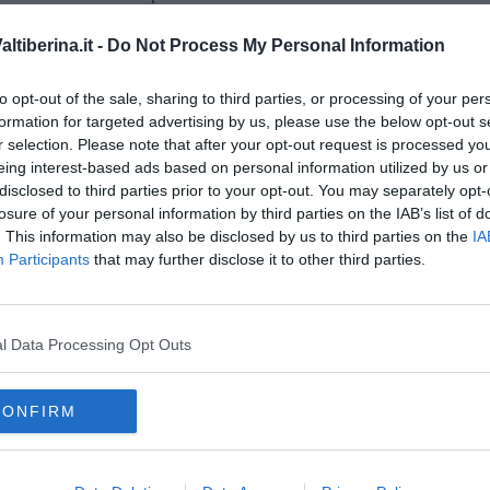
l centro storico e alcuni dei luoghi più identitari della città,
tiberina.it -
Do Not Process My Personal Information
 capace di valorizzare Sansepolcro nel panorama culturale
to opt-out of the sale, sharing to third parties, or processing of your per
unità di promozione per il territorio e conferma l’interesse
formation for targeted advertising by us, please use the below opt-out s
 dialogo tra patrimonio storico e innovazione contemporanea,
r selection. Please note that after your opt-out request is processed y
sca.
eing interest-based ads based on personal information utilized by us or
disclosed to third parties prior to your opt-out. You may separately opt-
losure of your personal information by third parties on the IAB’s list of
. This information may also be disclosed by us to third parties on the
IA
Participants
that may further disclose it to other third parties.
oscana iscriviti alla
Newsletter QUInews - ToscanaMedia.
amente nella tua casella di posta.
l Data Processing Opt Outs
CONFIRM
pedonali
ival