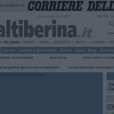
alla audience di
o
Aggiornato alle 08:25
METEO:
S
Gio
O
VALDARNO
FIRENZE
SIENA
GROSSETO
PRATO
LIVORNO
PI
Lavoro
Cultura e Spettacolo
Eventi
Sport
Blog
Intervi
CAPRESE MICHELANGELO
MONTERCHI
PIEVE SANTO STEFA
solio, gpl, ecco dove risparmiare
Le urla del nonno incastrano i finti Car
Ra
Sa