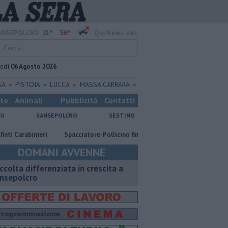
21°
36°
ANSEPOLCRO
QuiNews.net
vedì
06 Agosto 2026
SA
PISTOIA
LUCCA
MASSA CARRARA
ste
Animali
Pubblicità
Contatti
NO
SANSEPOLCRO
SESTINO
abinieri
Spacciatore-Pollicino finisce in carcere
​Tutte le offerte d
DOMANI AVVENNE
ccolta differenziata in crescita a
nsepolcro