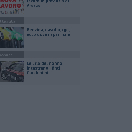
lavoro in provincia di
Arezzo
ttualità
​Benzina, gasolio, gpl,
ecco dove risparmiare
ronaca
Le urla del nonno
incastrano i finti
Carabinieri