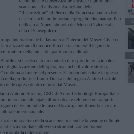
tecnologica e conservazione artistica: i giorni della
scansione ad altissima risoluzione della
“Resurrezione” di Piero della Francesca hanno visto
nascere anche un importante progetto cinematografico
A
dedicato all’opera simbolo del Museo Civico e alla
città di Sansepolcro.
una troupe internazionale ha lavorato all’interno del Museo Civico e
r la realizzazione di un docufilm che racconterà il legame tra
e frontiere della tutela del patrimonio culturale.
C
Baufilm, si inserisce in un contesto di respiro internazionale e
di digitalizzazione dell’opera, ma anche il valore storico,
e” continua ad avere nel presente. E’ importante citare in questo
ità della produttrice Laura Tirassa e del regista Andrea Castoldi
o delle riprese dentro e fuori dal Museo.
o Marco Antonio Soriano, CEO di Arius Technology Europa Italia
oni internazionali legate all’iniziativa e referente nei rapporti
uito da vicino tutte le fasi del lavoro, contribuendo a creare
culturale internazionale.
ecnico e innovativo della scansione, ma anche la visione culturale
a artistica mondiale attraverso strumenti contemporanei,
co e simbolico delle opere.