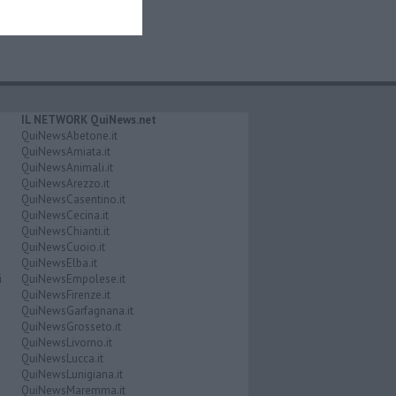
IL NETWORK QuiNews.net
QuiNewsAbetone.it
QuiNewsAmiata.it
QuiNewsAnimali.it
QuiNewsArezzo.it
QuiNewsCasentino.it
QuiNewsCecina.it
QuiNewsChianti.it
QuiNewsCuoio.it
QuiNewsElba.it
i
QuiNewsEmpolese.it
QuiNewsFirenze.it
QuiNewsGarfagnana.it
QuiNewsGrosseto.it
QuiNewsLivorno.it
QuiNewsLucca.it
QuiNewsLunigiana.it
QuiNewsMaremma.it