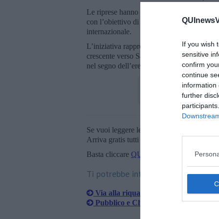
Le riprese hanno coinvolto il Museo Civico, i
QUInewsVal
con l’obiettivo di costruire una narrazione
internazionale.
If you wish 
L’iniziativa rappresenta un’ulteriore opport
sensitive in
crescente verso Sansepolcro come luogo di
confirm you
nel segno dell’eredità di Piero della France
continue se
information 
further disc
participants
Downstream 
Se vuoi leggere le notizie principali della T
Arriva gratis tutti i giorni alle 20:00 dirett
Persona
Basta cliccare
QUI
Ti potrebbe interessare anche:
Via alla riqualificazione dei percorsi 
Pubblico e Chef fanno crescere il Fest