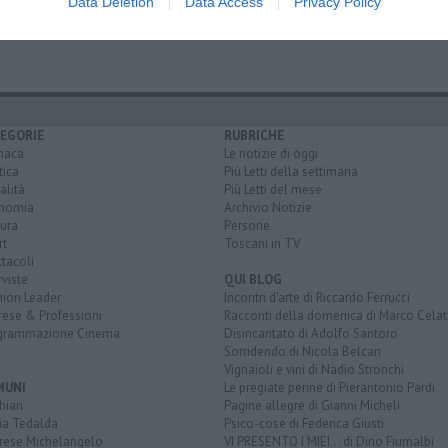
Data Deletion
Data Access
Privacy Policy
ncesca
unesco
EGORIE
RUBRICHE
naca
Le notizie di oggi
tica
Più Letti della settimana
alità
Più Letti del mese
nomia
Archivio Notizie
ura
Persone
rt
Toscani in TV
tacoli
rviste
QUI BLOG
nion Leader
Incontri d'arte di Riccardo Ferrucci
rese & Professioni
Racconti della domenica di Marco Celat
grammazione Cinema
Disincantato di Adolfo Santoro
Sorridendo di Nicola Belcari
Vignaioli e vini di Nadio Stronchi
MUNI
Le pregiate penne di Pierantonio Pardi
iari
Pagine allegre di Gianni Micheli
ia Tedalda
Psico-cose di Federica Giusti
rese Michelangelo
VI PRESENTO I MIEI... di Dino Fiumalbi