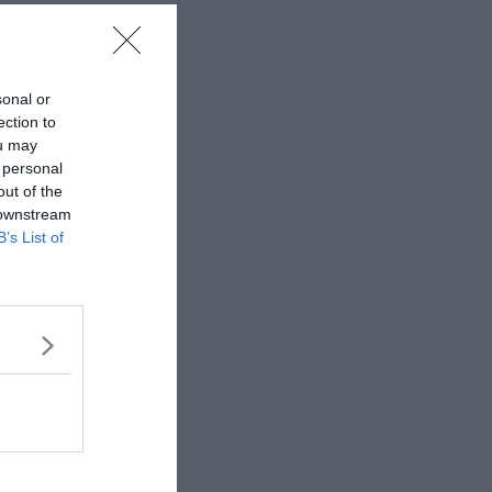
sonal or
ection to
ou may
 personal
out of the
 downstream
B’s List of