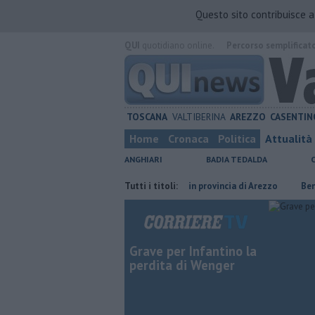
Questo sito contribuisce 
QUI
quotidiano online.
Percorso semplificat
TOSCANA
VALTIBERINA
AREZZO
CASENTIN
Home
Cronaca
Politica
Attualità
ANGHIARI
BADIA TEDALDA
arcere
​Tutte le offerte di lavoro in provincia di Arezzo
Tutti i titoli:
​Benzina, ga
Grave per Infantino la
perdita di Wenger