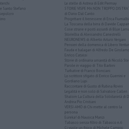
terchi
Le stelle di Astrea di Edit Permay
ve Santo Stefano
STORIE VISPE MA NON TROPPO DISTR
sepolcro
di Dario Dal Canto
tino
Progettare il benessere di Erica Fiumalbi
La Toscana della birra di Davide Cappan
Cose strane e posti assurdi di Blue Lam
Storielba di Alessandro Canestrelli
NEURONEWS di Alberto Arturo Vergani
Pensieri della domenica di Libero Ventur
Fauda e balagan di Alfredo De Girolam
Enrico Catassi
Storie di ordinaria umanità di Nicolò Ste
Parole in viaggio di Tito Barbini
Turbative di Franco Bonciani
Lo scrittore sfigato di Enrico Guerrini e
Gordiano Lupi
Raccontare di Gusto di Rubina Rovini
Legalità e non solo di Salvatore Calleri
Shalom La Cultura della Solidarietà di 
Andrea Pio Cristiani
VERSI-AMO di Chi mette al centro la
persona
Eureka! di Nausica Manzi
Tabasco senza filtro di Tabasco n.6
Ci vuole un fisico di Michele Campisi