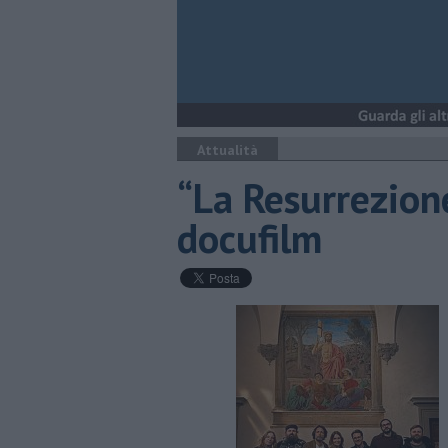
Attualità
“La Resurrezione
docufilm