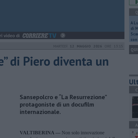
Q
A L
di 
Scar
con 
MARTEDÌ
12 MAGGIO 2026
ORE 13:15
QUI
” di Piero diventa un
Ult
C
Sansepolcro e “La Resurrezione”
protagoniste di un docufilm
internazionale.
A
VALTIBERINA —
Non solo innovazione