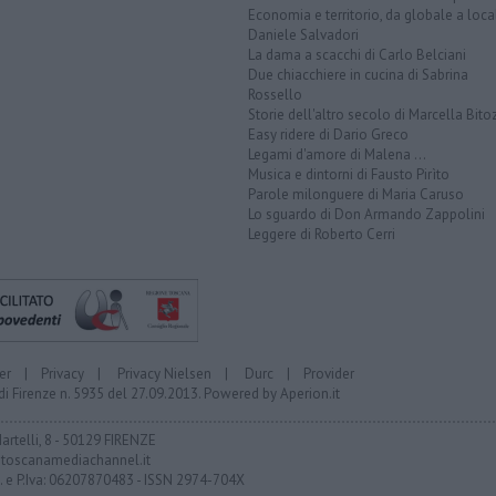
Economia e territorio, da globale a loca
Daniele Salvadori
La dama a scacchi di Carlo Belciani
Due chiacchiere in cucina di Sabrina
Rossello
Storie dell'altro secolo di Marcella Bito
Easy ridere di Dario Greco
Legami d'amore di Malena ...
Musica e dintorni di Fausto Pirìto
Parole milonguere di Maria Caruso
Lo sguardo di Don Armando Zappolini
Leggere di Roberto Cerri
er
|
Privacy
|
Privacy Nielsen
|
Durc
|
Provider
di Firenze n. 5935 del 27.09.2013. Powered by
Aperion.it
Martelli, 8 - 50129 FIRENZE
toscanamediachannel.it
F. e P.Iva: 06207870483 - ISSN 2974-704X