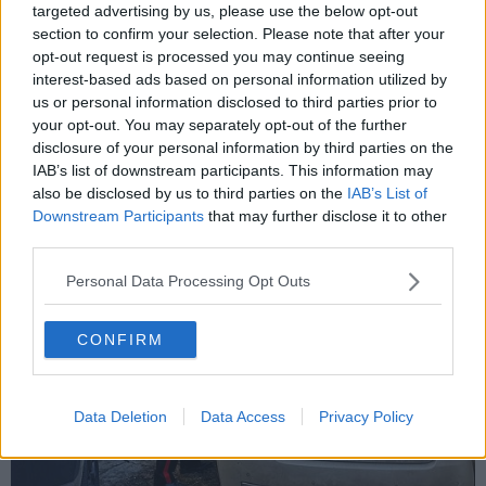
targeted advertising by us, please use the below opt-out
section to confirm your selection. Please note that after your
opt-out request is processed you may continue seeing
interest-based ads based on personal information utilized by
Entrambi ben equipaggiati di tutti gli
arnesi atti allo scasso
, con
us or personal information disclosed to third parties prior to
cacciaviti, grimaldelli, coltelli e una mazza, sono stati
arrestati
dopo
your opt-out. You may separately opt-out of the further
essere entrati all’interno del luogo di culto. I due, 44 anni l’uomo e
disclosure of your personal information by third parties on the
27 la donna, entrambi con precedenti di polizia alle spalle e
IAB’s list of downstream participants. This information may
residenti nel perugino, dovranno rispondere dei reati di
furto
also be disclosed by us to third parties on the
IAB’s List of
aggravato in concorso, continuato.
Downstream Participants
that may further disclose it to other
third parties.
Personal Data Processing Opt Outs
CONFIRM
Data Deletion
Data Access
Privacy Policy