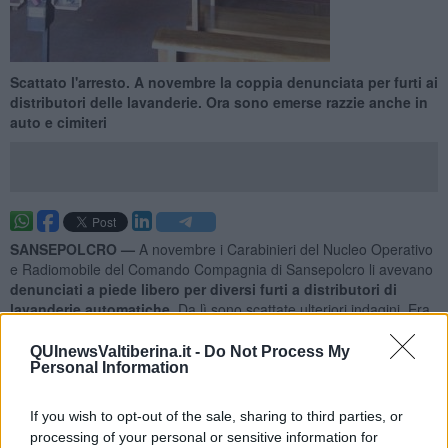
Scattato l'arresto. A novembre la coppia denunciata per furti ai
distributori delle lavanderie. Ora sono emerse razzie anche in
auto e cimiteri
SANSEPOLCRO —
A novembre i Carabinieri del Nucleo Operativo
e Radiomobile del Comando Compagnia di Sansepolcro li avevano
denunciati a piede libero per diversi furti a distributori di
lavanderie automatiche.
Da lì sono scattate ulteriori indagini. Era
emerso come la coppia avesse tra i suoi obiettivi anche
luoghi
sacri, auto parcheggiate e cimiteri.
QUInewsValtiberina.it -
Do Not Process My
Personal Information
I due, infatti, dopo il deferimento sono stati costantemente
monitorati dai militari che, ieri mattina, li hanno
colti in flagranza
If you wish to opt-out of the sale, sharing to third parties, or
mentre stavano mettendo a segno un furto in una chiesa
di
processing of your personal or sensitive information for
una frazione di Città di Castello, in provincia di Perugia.