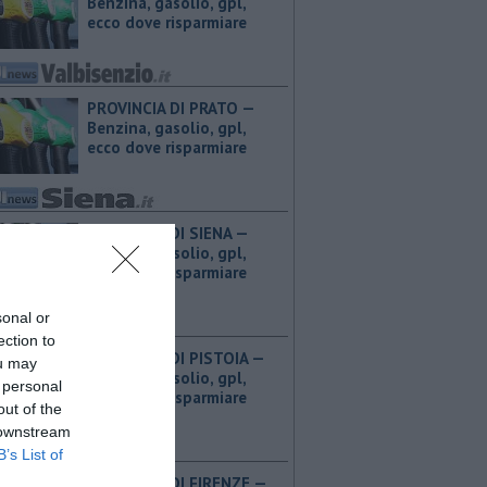
Benzina, gasolio, gpl,
ecco dove risparmiare
PROVINCIA DI PRATO — ​
Benzina, gasolio, gpl,
ecco dove risparmiare
PROVINCIA DI SIENA — ​
Benzina, gasolio, gpl,
ecco dove risparmiare
sonal or
ection to
PROVINCIA DI PISTOIA — ​
ou may
Benzina, gasolio, gpl,
 personal
ecco dove risparmiare
out of the
 downstream
B’s List of
PROVINCIA DI FIRENZE — ​