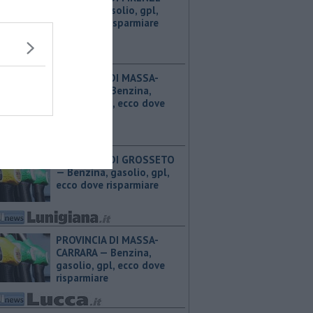
Benzina, gasolio, gpl,
ecco dove risparmiare
PROVINCIA DI MASSA-
CARRARA — ​Benzina,
gasolio, gpl, ecco dove
risparmiare
PROVINCIA DI GROSSETO
— ​Benzina, gasolio, gpl,
ecco dove risparmiare
PROVINCIA DI MASSA-
CARRARA — ​Benzina,
gasolio, gpl, ecco dove
risparmiare