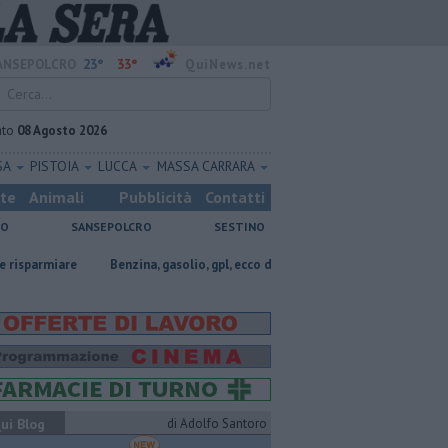
23°
33°
ANSEPOLCRO
QuiNews.net
ato
08 Agosto 2026
SA
PISTOIA
LUCCA
MASSA CARRARA
ste
Animali
Pubblicità
Contatti
NO
SANSEPOLCRO
SESTINO
re
​Benzina, gasolio, gpl, ecco dove risparmiare
Spacciatore-Pollicin
ui Blog
di Adolfo Santoro