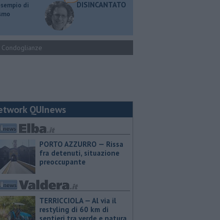
DISINCANTATO
esempio di
ismo
Condoglianze
etwork QUInews
PORTO AZZURRO — Rissa
fra detenuti, situazione
preoccupante
TERRICCIOLA — Al via il
restyling di 60 km di
sentieri tra verde e natura