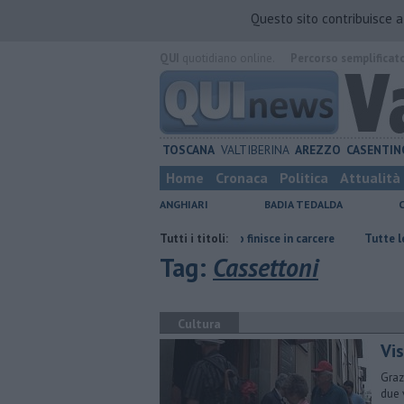
Questo sito contribuisce 
QUI
quotidiano online.
Percorso semplificat
TOSCANA
VALTIBERINA
AREZZO
CASENTIN
Home
Cronaca
Politica
Attualità
ANGHIARI
BADIA TEDALDA
armiare
Spacciatore-Pollicino finisce in carcere
Tutti i titoli:
​Tutte le offerte di
Tag:
Cassettoni
Cultura
Vi
Graz
due 