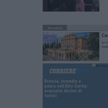
Attualità
Cas
La v
inut
Brescia, incendio e
paura nell'Alto Garda:
evacuate decine di
turisti