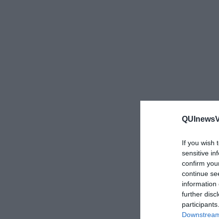
QUInewsVal
If you wish 
sensitive in
confirm you
continue se
information 
further disc
participants
Downstream 