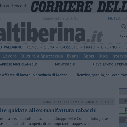
alla audience di
o
Aggiornato alle 09:15
METEO:
S
Sab
O
VALDARNO
FIRENZE
SIENA
GROSSETO
PRATO
LIVORNO
PI
Lavoro
Cultura e Spettacolo
Eventi
Sport
Blog
Intervi
CAPRESE MICHELANGELO
MONTERCHI
PIEVE SANTO STEFA
 lavoro in provincia di Arezzo
​Benzina, gasolio, gpl, ecco dove risparmia
SABATO
24 SETTEMBRE 2016
ORE 10:06
site guidate all’ex-manifattura tabacchi
ie alla preziosa collaborazione tra Gruppo FAI e Comune biturgense
Q
visite guidate alla scoperta di un luogo tanto suggestivo