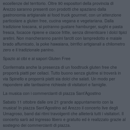
eccellenze del territorio. Oltre 90 espositori della provincia di
Arezzo saranno presenti con prodotti che spaziano dalla
gastronomia artigianale ai food truck gourmet, con un’attenzione
particolare a gluten free, cucina vegana e vegetariana. Dalla
tradizione toscana, si potranno gustare hamburger, sughi e pasta
fresca, focacce ripiene e ciacce fritte, senza dimenticare i dolci tipici
aretini. Non mancheranno panini farciti con lampredotto e maiale
brado affumicato, la poke hawaiana, birrifici artigianali a chilometro
zero e il tradizionale panino.
Spazio ai cibi e ai sapori Gluten Free
Confermata anche la presenza di un foodtruck gluten free che
proporrà piatti per celiaci. Tutto buono senza glutine si troverà in
via Spinello e proporrà piatti sia dolci che salati. Un modo per
rispondere alle tantissime richieste di visitatori e famiglie.
La musica con i commercianti di piazza Sant’Agostino
Sabato 11 ottobre dalle ore 21 grande appuntamento con la
musica! In piazza Sant’Agostino ad Arezzo il concerto live degli
Umagroso, band dai ritmi travolgenti che allieterà tutti i visitatori. Il
concerto sarò ad ingresso libero e gratuito ed è realizzato grazie al
sostegno dei commercianti di piazza.