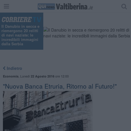
Il Danubio in secca e
riemergono 20 relitti
di navi naziste: le
incredibili immagini
dalla Serbia
Indietro
,
Lunedì
ore 12:00
Economia
22 Agosto 2016
"Nuova Banca Etruria, Ritorno al Futuro!"