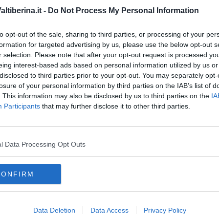
re, nell'ambito della manifestazione Amico museo 2017 è "La
tiberina.it -
Do Not Process My Personal Information
uropa il 20 maggio: come ogni anno l'ingresso è gratuito e i musei
to opt-out of the sale, sharing to third parties, or processing of your per
 possono essere ricercate on line, filtrate per provincia,
formation for targeted advertising by us, please use the below opt-out s
r selection. Please note that after your opt-out request is processed y
ncadati/sistemacultura/FormRicercaSchedeEventi.xml
eing interest-based ads based on personal information utilized by us or
disclosed to third parties prior to your opt-out. You may separately opt-
losure of your personal information by third parties on the IAB’s list of
. This information may also be disclosed by us to third parties on the
IA
Participants
that may further disclose it to other third parties.
oscana iscriviti alla
Newsletter QUInews - ToscanaMedia.
amente nella tua casella di posta.
l Data Processing Opt Outs
CONFIRM
icap
firenze
grosseto
livorno
lucca
provincia di massa-carrara
Data Deletion
Data Access
Privacy Policy
 culture
europa