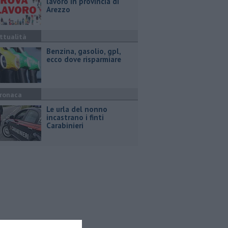
lavoro in provincia di
Arezzo
ttualità
​Benzina, gasolio, gpl,
ecco dove risparmiare
ronaca
Le urla del nonno
incastrano i finti
Carabinieri