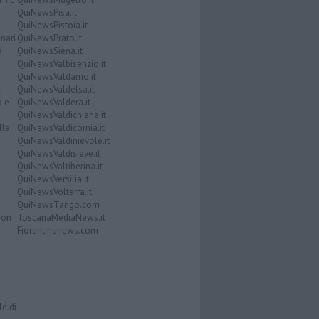
QuiNewsPisa.it
QuiNewsPistoia.it
nari
QuiNewsPrato.it
a
QuiNewsSiena.it
QuiNewsValbisenzio.it
QuiNewsValdarno.it
i
QuiNewsValdelsa.it
o e
QuiNewsValdera.it
QuiNewsValdichiana.it
lla
QuiNewsValdicornia.it
QuiNewsValdinievole.it
QuiNewsValdisieve.it
QuiNewsValtiberina.it
QuiNewsVersilia.it
QuiNewsVolterra.it
QuiNewsTango.com
Don
ToscanaMediaNews.it
Fiorentinanews.com
le di