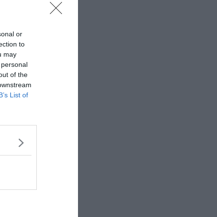
sonal or
ection to
ou may
 personal
out of the
 downstream
B’s List of