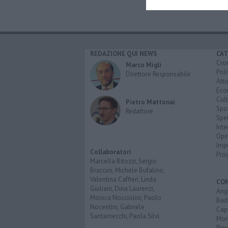
REDAZIONE QUI NEWS
CAT
Cro
Marco Migli
Poli
Direttore Responsabile
Attu
Eco
Cult
Pietro Mattonai
Spo
Redattore
Spet
Inte
Opi
Imp
Collaboratori
Pro
Marcella Bitozzi, Sergio
Braccini, Michele Bufalino,
Valentina Caffieri, Linda
CO
Giuliani, Dina Laurenzi,
Angh
Monica Nocciolini, Paolo
Bad
Nocentini, Gabriele
Cap
Santarnecchi, Paola Silvi.
Mon
Pie