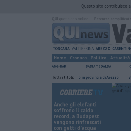
Questo sito contribuisce 
QUI
quotidiano online.
Percorso semplificat
TOSCANA
VALTIBERINA
AREZZO
CASENTIN
Home
Cronaca
Politica
Attualità
ANGHIARI
BADIA TEDALDA
 carcere
​Tutte le offerte di lavoro in provincia di Arezzo
Tutti i titoli:
​Benzina, 
Anche gli elefanti
soffrono il caldo
record, a Budapest
vengono rinfrescati
con getti d'acqua