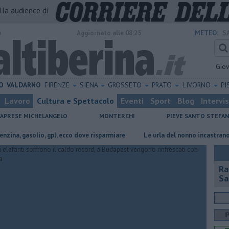
alla audience di
o
Aggiornato alle 08:25
METEO:
S
Gio
O
VALDARNO
FIRENZE
SIENA
GROSSETO
PRATO
LIVORNO
PI
Lavoro
Cultura e Spettacolo
Eventi
Sport
Blog
Intervi
CAPRESE MICHELANGELO
MONTERCHI
PIEVE SANTO STEFA
gasolio, gpl, ecco dove risparmiare
Le urla del nonno incastrano i finti C
Ra
Sa