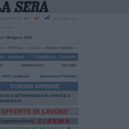
22°
34°
ANSEPOLCRO
QuiNews.net
vedì
06 Agosto 2026
SA
PISTOIA
LUCCA
MASSA CARRARA
ste
Animali
Pubblicità
Contatti
NO
SANSEPOLCRO
SESTINO
arabinieri
Spacciatore-Pollicino finisce in carcere
​Tutte le offerte
DOMANI AVVENNE
ccolta differenziata in crescita a
nsepolcro