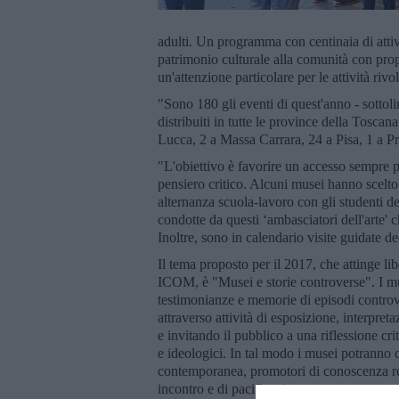
adulti. Un programma con centinaia di attivi
patrimonio culturale alla comunità con prop
un'attenzione particolare per le attività riv
"Sono 180 gli eventi di quest'anno - sottoli
distribuiti in tutte le province della Tosca
Lucca, 2 a Massa Carrara, 24 a Pisa, 1 a Pr
"L'obiettivo è favorire un accesso sempre pi
pensiero critico. Alcuni musei hanno scelto
alternanza scuola-lavoro con gli studenti degl
condotte da questi ‘ambasciatori dell'arte' c
Inoltre, sono in calendario visite guidate d
Il tema proposto per il 2017, che attinge l
ICOM, è "Musei e storie controverse". I mus
testimonianze e memorie di episodi controve
attraverso attività di esposizione, interpreta
e invitando il pubblico a una riflessione crit
e ideologici. In tal modo i musei potranno c
contemporanea, promotori di conoscenza reci
incontro e di pacificazione.