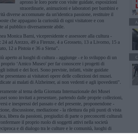
aprono le loro porte con visite guidate, esposizioni
straordinarie, animazioni e laboratori per bambini e
tà diverse accomunate da un'identica passione, restituire il
oste che appagano la curiosità di ogni visitatore e con
A
olte al pubblico diversamente abile.
nea Monica Barni, vicepresidente e assessore alla cultura -
na: 24 ad Arezzo, 49 a Firenze, 4 a Grosseto, 13 a Livorno, 15 a
ato, 12 a Pistoia e 36 a Siena".
C
ù aperto ai luoghi di cultura - aggiunge - e lo sviluppo di un
 proprio ‘Amico Museo' per far conoscere i progetti di
i istituti e dei licei. Sono previste, infatti, visite guidate
he presentano ai visitatori opere delle collezioni dei musei.
edicate ai malati di Alzheimer, ai non vedenti e agli ipovedenti".
iberamente al tema della Giornata Internazionale dei Musei
ei sono invitati a presentare, partendo dalle proprie collezioni,
rsi e inespressi del passato e del presente, proponendone -
zione, discussione, mediazione - la rilettura da più punti di vista
ica, libera da passioni, pregiudizi di parte o preconcetti culturali
onfermare il proprio ruolo di soggetti attivi nella società
proca e di dialogo tra le culture e le comunità, luoghi di