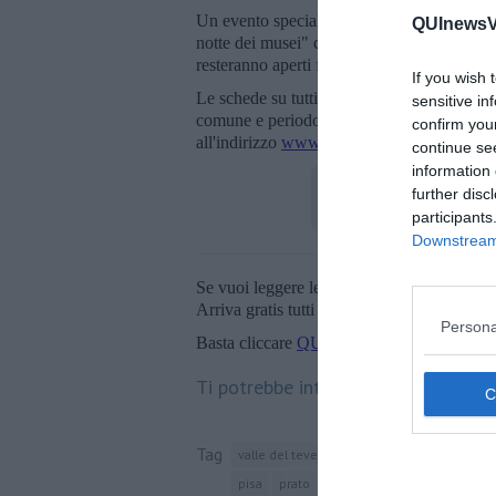
Un evento speciale a cui è possibile aderi
QUInewsVal
notte dei musei" che si svolgerà in tutta E
resteranno aperti fino alle 23.
If you wish 
Le schede su tutti gli eventi di Amico Museo
sensitive in
comune e periodo
confirm you
all'indirizzo
www301.regione.toscana.it/ba
continue se
information 
further disc
participants
Downstream 
Se vuoi leggere le notizie principali della T
Arriva gratis tutti i giorni alle 20:00 dirett
Persona
Basta cliccare
QUI
Ti potrebbe interessare anche:
Tag
valle del tevere
toscana
arezzo
hand
pisa
prato
pistoia
siena
dialogo tra