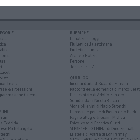
EGORIE
RUBRICHE
naca
Le notizie di oggi
tica
Più Letti della settimana
alità
Più Letti del mese
nomia
Archivio Notizie
ura
Persone
rt
Toscani in TV
tacoli
rviste
QUI BLOG
nion Leader
Incontri d'arte di Riccardo Ferrucci
rese & Professioni
Racconti della domenica di Marco Celat
grammazione Cinema
Disincantato di Adolfo Santoro
Sorridendo di Nicola Belcari
Vignaioli e vini di Nadio Stronchi
MUNI
Le pregiate penne di Pierantonio Pardi
iari
Pagine allegre di Gianni Micheli
ia Tedalda
Psico-cose di Federica Giusti
rese Michelangelo
VI PRESENTO I MIEI... di Dino Fiumalbi
terchi
Le stelle di Astrea di Edit Permay
ve Santo Stefano
STORIE VISPE MA NON TROPPO DISTR