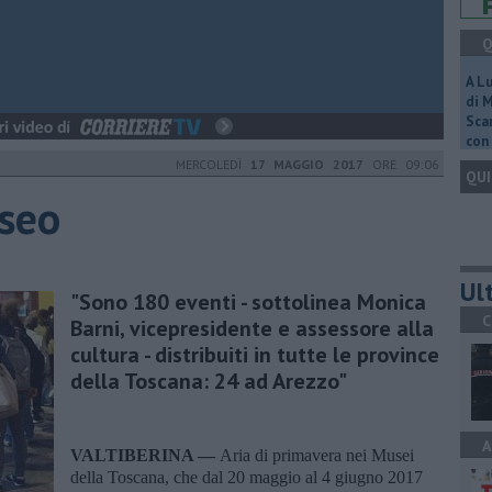
Q
A L
di 
Scar
con 
MERCOLEDÌ
17 MAGGIO 2017
ORE 09:06
QUI
seo
Ult
"Sono 180 eventi - sottolinea Monica
C
Barni, vicepresidente e assessore alla
cultura - distribuiti in tutte le province
della Toscana: 24 ad Arezzo"
A
VALTIBERINA —
Aria di primavera nei Musei
della Toscana, che dal 20 maggio al 4 giugno 2017