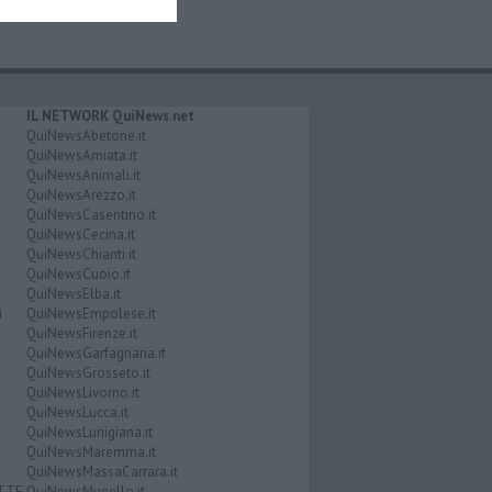
IL NETWORK QuiNews.net
QuiNewsAbetone.it
QuiNewsAmiata.it
QuiNewsAnimali.it
QuiNewsArezzo.it
QuiNewsCasentino.it
QuiNewsCecina.it
QuiNewsChianti.it
QuiNewsCuoio.it
QuiNewsElba.it
i
QuiNewsEmpolese.it
QuiNewsFirenze.it
QuiNewsGarfagnana.it
QuiNewsGrosseto.it
QuiNewsLivorno.it
QuiNewsLucca.it
QuiNewsLunigiana.it
QuiNewsMaremma.it
QuiNewsMassaCarrara.it
ATTE
QuiNewsMugello.it