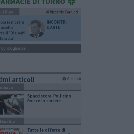
ui Blog
di Riccardo Ferrucci
INCONTRI
ucca la mostra
D'ARTE
Marcello
selli “Dialoghi
la città"
Condoglianze
imi articoli
Vedi tutti
ronaca
Spacciatore-Pollicino
finisce in carcere
ttualità
​Tutte le offerte di