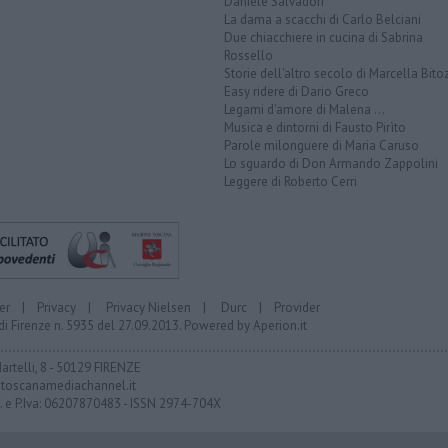
Daniele Salvadori
La dama a scacchi di Carlo Belciani
Due chiacchiere in cucina di Sabrina
Rossello
Storie dell'altro secolo di Marcella Bito
Easy ridere di Dario Greco
Legami d'amore di Malena ...
Musica e dintorni di Fausto Pirìto
Parole milonguere di Maria Caruso
Lo sguardo di Don Armando Zappolini
Leggere di Roberto Cerri
er
|
Privacy
|
Privacy Nielsen
|
Durc
|
Provider
di Firenze n. 5935 del 27.09.2013. Powered by
Aperion.it
Martelli, 8 - 50129 FIRENZE
toscanamediachannel.it
F. e P.Iva: 06207870483 - ISSN 2974-704X