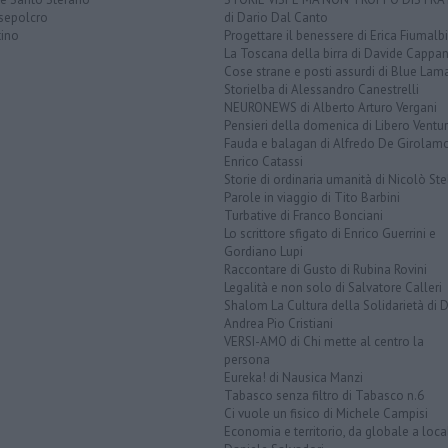
sepolcro
di Dario Dal Canto
tino
Progettare il benessere di Erica Fiumalbi
La Toscana della birra di Davide Cappan
Cose strane e posti assurdi di Blue Lam
Storielba di Alessandro Canestrelli
NEURONEWS di Alberto Arturo Vergani
Pensieri della domenica di Libero Ventur
Fauda e balagan di Alfredo De Girolam
Enrico Catassi
Storie di ordinaria umanità di Nicolò Ste
Parole in viaggio di Tito Barbini
Turbative di Franco Bonciani
Lo scrittore sfigato di Enrico Guerrini e
Gordiano Lupi
Raccontare di Gusto di Rubina Rovini
Legalità e non solo di Salvatore Calleri
Shalom La Cultura della Solidarietà di 
Andrea Pio Cristiani
VERSI-AMO di Chi mette al centro la
persona
Eureka! di Nausica Manzi
Tabasco senza filtro di Tabasco n.6
Ci vuole un fisico di Michele Campisi
Economia e territorio, da globale a loca