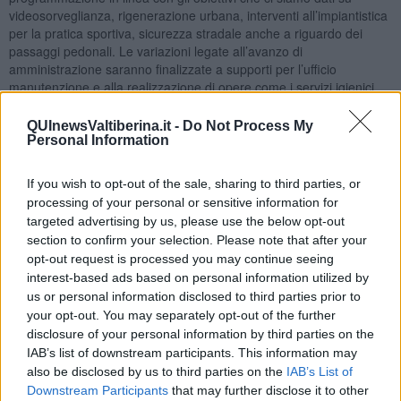
videosorveglianza, rigenerazione urbana, interventi all’impiantistica
per la pratica sportiva, sicurezza stradale anche a riguardo dei
passaggi pedonali. Le variazioni legate all’avanzo di
amministrazione saranno finalizzate a supporti per l’ufficio
manutenzione e alla realizzazione di opere come i servizi igienici
all’edificio scolastico di Santa Chiara. Previsti fondi a sostegno delle
famiglie in difficoltà. In ultimo, la fondamentale novità che è
QUInewsValtiberina.it -
Do Not Process My
connessa a Palazzo delle Laudi: non più esborsi per l’affitto come
Personal Information
stato sin qui da decenni ma per le rate di acquisizione dell’edificio
che diventerà finalmente di proprietà”. L’atto è stato approvato con i
If you wish to opt-out of the sale, sharing to third parties, or
voti favorevoli della maggioranza, l’astensione di Fdi-Sansepolcro
processing of your personal or sensitive information for
Futura, il parere negativo del Pd e di Adesso Riformisti. Sullo
targeted advertising by us, please use the below opt-out
stesso argomento da segnalare che è stato approvato all’unanimità
section to confirm your selection. Please note that after your
un emendamento proposto dal consigliere Michele Gentili (Adesso
opt-out request is processed you may continue seeing
Riformisti) destinato ad incrementare risorse per la promozione
interest-based ads based on personal information utilized by
turistica.
us or personal information disclosed to third parties prior to
your opt-out. You may separately opt-out of the further
disclosure of your personal information by third parties on the
IAB’s list of downstream participants. This information may
“Il Programma delle opere pubbliche” spiega l’assessore
Riccardo
also be disclosed by us to third parties on the
IAB’s List of
Marzi
“vede attivati interventi che completano il percorso della
Downstream Participants
that may further disclose it to other
precedente amministrazione, oltre che prevedere novità. Sulla