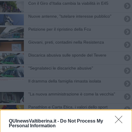
Con il Giro d'Italia cambia la viabilità in E45
Nuove antenne, "tutelare interesse pubblico"
Petizione per il ripristino della Fcu
Giovani, preti, contadini nella Resistenza
Discarica abusiva sulle sponde del Tevere
"Segnalateci le discariche abusive"
Il dramma della famiglia rimasta isolata
"La nuova amministrazione è come la vecchia"
Panathlon e Carta Etica, i valori dello sport
Torna a riunirsi il Consiglio Comunale
QUInewsValtiberina.it -
Do Not Process My
Personal Information