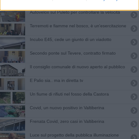
Autovelox sul Puleto per controllare la velocità
Terremoti e fiamme nel bosco, è un'esercitazione
Incubo E45, cede un giunto di un viadotto
Secondo ponte sul Tevere, contratto firmato
Il consiglio comunale di nuovo aperto al pubblico
E Palio sia.. ma in diretta tv
Un fiume di rifiuti nel fosso della Castora
Covid, un nuovo positivo in Valtiberina
Frenata Covid, zero casi in Valtiberina
Luce sul progetto della pubblica illuminazione