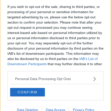
Doppia convocazione del Consiglio Comunale
If you wish to opt-out of the sale, sharing to third parties, or
La tutela da rischio sismico in Valtiberina
processing of your personal or sensitive information for
targeted advertising by us, please use the below opt-out
section to confirm your selection. Please note that after your
Comune a lavoro sul Parco del Tevere
opt-out request is processed you may continue seeing
interest-based ads based on personal information utilized by
Il parcheggio di San Puccio torna gratuito
us or personal information disclosed to third parties prior to
your opt-out. You may separately opt-out of the further
Il Ponte sul Tevere slitta al 2017
disclosure of your personal information by third parties on the
IAB’s list of downstream participants. This information may
Nuovi incontri pubblici per Cornioli
also be disclosed by us to third parties on the
IAB’s List of
Downstream Participants
that may further disclose it to other
Continua a nevicare
third parties.
“F.C.U.: quale futuro per il nostro territorio?”
Personal Data Processing Opt Outs
Il Comune vende due terreni all'asta
CONFIRM
"Perchè se un servizio è gratuito si deve pagare?"
Data Deletion
Data Access
Privacy Policy
Nuovo ponte sul Tevere, pubblicato il bando