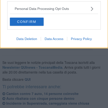
Personal Data Processing Opt Outs
E' stato allertato anche l'elisoccorso Pegaso, ma la chiamata è
stata poi annullata. Per i rilievi sono intervenuti i
Carabinieri.
CONFIRM
La vittima era molto conosciuta in zona
dato che per anni era
stato il benzinaio di Mezzavia di Anghiari.
Data Deletion
Data Access
Privacy Policy
Se vuoi leggere le notizie principali della Toscana iscriviti alla
Newsletter QUInews - ToscanaMedia.
Arriva gratis tutti i giorni
alle 20:00 direttamente nella tua casella di posta.
Basta cliccare
QUI
Ti potrebbe interessare anche:
Camion contro 7 auto, 14 persone coinvolte
Auto ribaltata con cinque persone dentro
Incidente in Superstrada, carreggiata viene chiusa