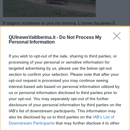
Il tragico incidente in una via interna. L'uomo ha perso il
controllo della vettura. I sanitari hanno provato a rianimarlo
ma era già deceduto
QUInewsValtiberina.it -
Do Not Process My
Personal Information
If you wish to opt-out of the sale, sharing to third parties, or
processing of your personal or sensitive information for
targeted advertising by us, please use the below opt-out
ANGHIARI —
Drammatico incidente poco dopo le 13 in una strada
section to confirm your selection. Please note that after your
interna in località Campo alla Fiera nel comune di Anghiari.
Un
opt-out request is processed you may continue seeing
67enne
, residente nella cittadina della Valtiberina,
ne è rimasto
interest-based ads based on personal information utilized by
vittima.
us or personal information disclosed to third parties prior to
L'uomo, secondo quanto ricostruito, ha perso il controllo della
your opt-out. You may separately opt-out of the further
propria auto che è uscita di strada ribaltandosi. Sul posto sono
disclosure of your personal information by third parties on the
intervenuti i mezzi di soccorso con automedica e ambulanza,
IAB’s list of downstream participants. This information may
assieme ai Vigili del Fuoco. I sanitari hanno tentano la
also be disclosed by us to third parties on the
IAB’s List of
rianimazione,
ma il 67enne era già deceduto.
Downstream Participants
that may further disclose it to other
third parties.