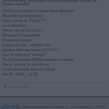
Articoli dal Blog “Economia e territorio, da globale a locale” di
Daniele Salvadori
"Il Pnrr può essere il nostro Piano Marshall"
Ricambio generazionale
Cosa c'entra la "Ferrari" ?
La trebbiatrice
Brexit: chi rischia di più?
Educazione finanziaria
Il risparmio tradito
E dopo la crisi... un'altra crisi
Qualità della vita lungo la Fi-Pi-Li
​Con la cultura si "mangia"
​Perché le banche (NON) prestano il denaro
Grexit: perché si, perché no
La distribuzione della ricchezza
Dal PIL al FIL ... al CIL
Editore Toscana Media Channel srl - Via Dei Martelli, 8 - 50129