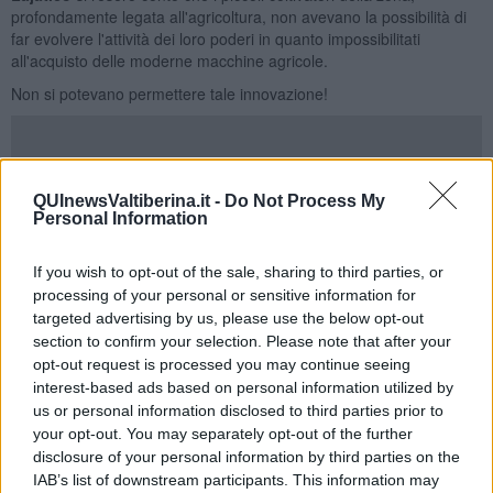
profondamente legata all'agricoltura, non avevano la possibilità di
far evolvere l'attività dei loro poderi in quanto impossibilitati
all'acquisto delle moderne macchine agricole.
Non si potevano permettere tale innovazione!
Quegli amministratori lungimiranti fecero acquistare dalla Banca
QUInewsValtiberina.it -
Do Not Process My
due nuove trebbiatrici
; una macchina grande ed una piccola in
Personal Information
modo da poter soddisfare le esigenze dei diversi appezzamenti di
terreno.
If you wish to opt-out of the sale, sharing to third parties, or
Quindi cedettero in uso ai vari soci agricoltori le nuove macchine,
processing of your personal or sensitive information for
sia a giornata che ad ore, ricevendo in cambio un canone di affitto.
targeted advertising by us, please use the below opt-out
section to confirm your selection. Please note that after your
Questa semplice ma fondamentale decisione contribuì allo sviluppo
opt-out request is processed you may continue seeing
economico della zona e risollevò le sorti di molte famiglie
interest-based ads based on personal information utilized by
contadine.
us or personal information disclosed to third parties prior to
Chi amministra oggi la stessa banca si chiede cosa può
your opt-out. You may separately opt-out of the further
essere la "trebbiatrice del nuovo millennio".
disclosure of your personal information by third parties on the
La risposta che ci siamo dati è la stessa di quasi 100 anni fa: si
IAB’s list of downstream participants. This information may