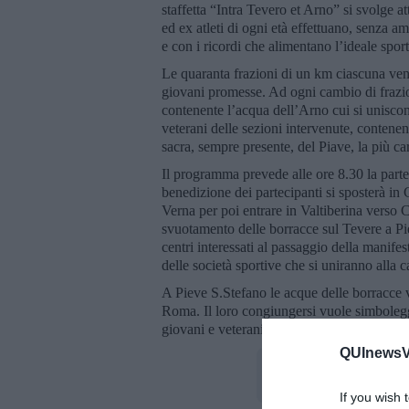
staffetta “Intra Tevero et Arno” si svolge at
ed ex atleti di ogni età effettuano, senza a
e con i ricordi che alimentano l’ideale spor
Le quaranta frazioni di un km ciascuna veng
giovani promesse. Ad ogni cambio di frazio
contenente l’acqua dell’Arno cui si uniscono,
veterani delle sezioni intervenute, contenent
sacra, sempre presente, del Piave, la più car
Il programma prevede alle ore 8.30 la part
benedizione dei partecipanti si sposterà in
Verna per poi entrare in Valtiberina verso
svuotamento delle borracce sul Tevere a Pi
centri interessati al passaggio della manife
delle società sportive che si uniranno alla 
A Pieve S.Stefano le acque delle borracce 
Roma. Il loro congiungersi vuole simboleggiar
giovani e veterani, stretti in una delle più p
QUInewsVal
If you wish 