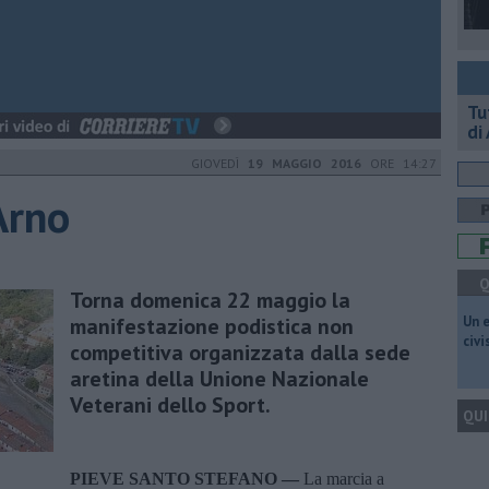
​T
di
GIOVEDÌ
19 MAGGIO 2016
ORE 14:27
Arno
Q
Torna domenica 22 maggio la
manifestazione podistica non
​Un 
civ
competitiva organizzata dalla sede
aretina della Unione Nazionale
Veterani dello Sport.
QUI
PIEVE SANTO STEFANO —
La marcia a