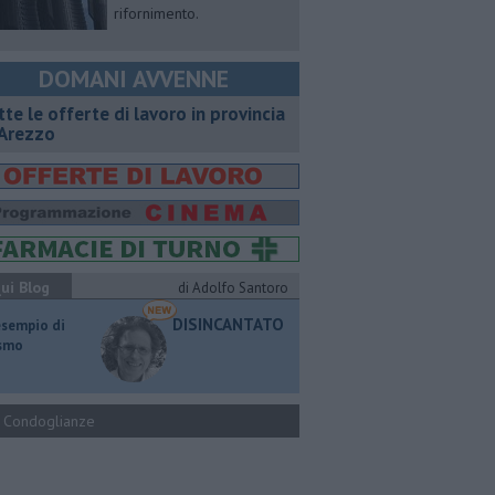
rifornimento.
DOMANI AVVENNE
utte le offerte di lavoro in provincia
 Arezzo
ui Blog
di Adolfo Santoro
DISINCANTATO
esempio di
ismo
Condoglianze