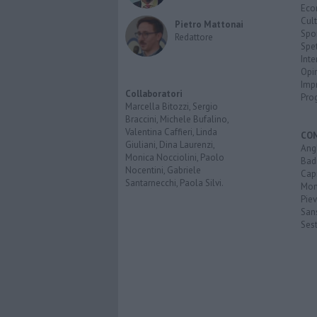
Eco
Cult
Pietro Mattonai
Spo
Redattore
Spet
Inte
Opi
Imp
Collaboratori
Pro
Marcella Bitozzi, Sergio
Braccini, Michele Bufalino,
Valentina Caffieri, Linda
CO
Giuliani, Dina Laurenzi,
Angh
Monica Nocciolini, Paolo
Bad
Nocentini, Gabriele
Cap
Santarnecchi, Paola Silvi.
Mon
Pie
San
Ses