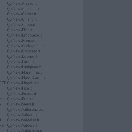
QuiNewsArezzo.it
QuiNewsCasentino.it
QuiNewsCecina.it
QuiNewsChianti.it
QuiNewsCuoio.it
QuiNewsElba.it
QuiNewsEmpolese.it
i
QuiNewsFirenze.it
QuiNewsGarfagnana.it
QuiNewsGrosseto.it
QuiNewsLivorno.it
QuiNewsLucca.it
QuiNewsLunigiana.it
QuiNewsMaremma.it
QuiNewsMassaCarrara.it
ATTE
QuiNewsMugello.it
QuiNewsPisa.it
QuiNewsPistoia.it
nari
QuiNewsPrato.it
a
QuiNewsSiena.it
QuiNewsValbisenzio.it
QuiNewsValdarno.it
i
QuiNewsValdelsa.it
o e
QuiNewsValdera.it
QuiNewsValdichiana.it