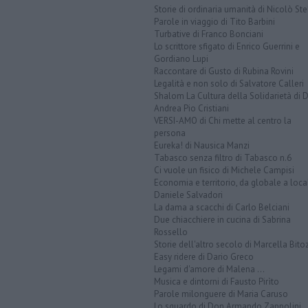
Storie di ordinaria umanità di Nicolò Ste
Parole in viaggio di Tito Barbini
Turbative di Franco Bonciani
Lo scrittore sfigato di Enrico Guerrini e
Gordiano Lupi
Raccontare di Gusto di Rubina Rovini
Legalità e non solo di Salvatore Calleri
Shalom La Cultura della Solidarietà di 
Andrea Pio Cristiani
VERSI-AMO di Chi mette al centro la
persona
Eureka! di Nausica Manzi
Tabasco senza filtro di Tabasco n.6
Ci vuole un fisico di Michele Campisi
Economia e territorio, da globale a loca
Daniele Salvadori
La dama a scacchi di Carlo Belciani
Due chiacchiere in cucina di Sabrina
Rossello
Storie dell'altro secolo di Marcella Bito
Easy ridere di Dario Greco
Legami d'amore di Malena ...
Musica e dintorni di Fausto Pirìto
Parole milonguere di Maria Caruso
Lo sguardo di Don Armando Zappolini