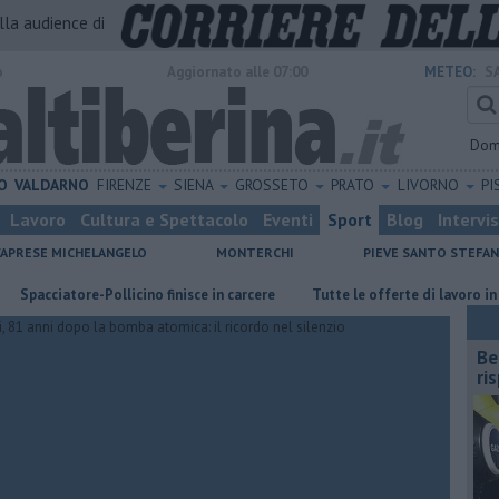
alla audience di
o
Aggiornato alle 07:00
METEO:
S
Dom
O
VALDARNO
FIRENZE
SIENA
GROSSETO
PRATO
LIVORNO
PI
Lavoro
Cultura e Spettacolo
Eventi
Sport
Blog
Intervi
CAPRESE MICHELANGELO
MONTERCHI
PIEVE SANTO STEFA
ciatore-Pollicino finisce in carcere
​Tutte le offerte di lavoro in provin
​B
ri