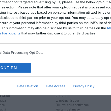
formation for targeted advertising by us, please use the below opt-out s
r selection. Please note that after your opt-out request is processed y
oscana iscriviti alla
Newsletter QUInews - ToscanaMedia.
eing interest-based ads based on personal information utilized by us or
amente nella tua casella di posta.
disclosed to third parties prior to your opt-out. You may separately opt-
losure of your personal information by third parties on the IAB’s list of
. This information may also be disclosed by us to third parties on the
IA
Participants
that may further disclose it to other third parties.
do
l Data Processing Opt Outs
o di arezzo
casentino
chitignano
chiusi della verna
la verna
tevere
scorrano
roma
CONFIRM
Data Deletion
Data Access
Privacy Policy
EGORIE
RUBRICHE
naca
Le notizie di oggi
tica
Più Letti della settimana
alità
Più Letti del mese