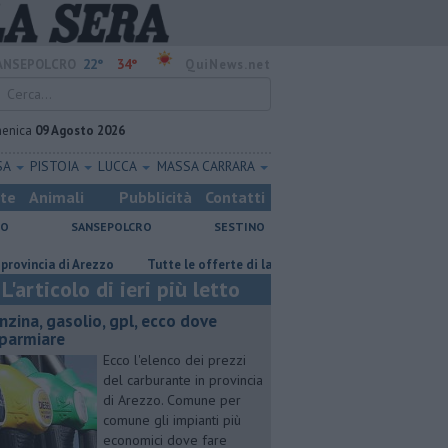
22°
34°
ANSEPOLCRO
QuiNews.net
enica
09 Agosto 2026
SA
PISTOIA
LUCCA
MASSA CARRARA
ste
Animali
Pubblicità
Contatti
NO
SANSEPOLCRO
SESTINO
cia di Arezzo
​Tutte le offerte di lavoro in provincia di Arezzo
​Benz
L'articolo di ieri più letto
enzina, gasolio, gpl, ecco dove
sparmiare
Ecco l'elenco dei prezzi
del carburante in provincia
di Arezzo. Comune per
comune gli impianti più
economici dove fare