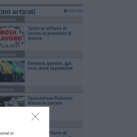
imi articoli
Vedi tutti
ttualità
​Tutte le offerte di
lavoro in provincia di
Arezzo
ttualità
​Benzina, gasolio, gpl,
ecco dove risparmiare
ronaca
Spacciatore-Pollicino
finisce in carcere
ttualità
​Tutte le offerte di
sonal or