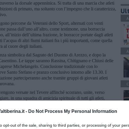
traverso la dorsale appenninica. Si tratta di una marcia che atleti
mbizioni di primato, ma soltanto con l’impegno che li caratterizza,
Ult
tivo.
A
ono percorse da Veterani dello Sport, alternati con venti
ne passa dall’uno all’altro, come testimone, una borraccia
 all’inizio dell’ultima frazione, le borracce portate dagli atleti
i l’acqua di altri fiumi italiani fra i più importanti, come quella
a al cuore degli italiani.
A
enza simbolica dal Sagrato del Duomo di Arezzo, e dopo la
 Casentino. Le tappe saranno Rassina, Chitignano e Chiusi delle
 Caprese Michelangelo. Conclusione tradizionale con lo
eve Santo Stefano e pranzo conclusivo intorno alle 13.30. I
stazione parteciperanno anche tramite gruppi di giovani atleti
carovana.
C
vengono versate nel Tevere affinché scorrano, unite, verso
e, in una squadra di amicizia spirituale di tutti gli atleti,
ure correnti della vita: quella dell’ideale sportivo.
tiberina.it -
Do Not Process My Personal Information
A
to opt-out of the sale, sharing to third parties, or processing of your per