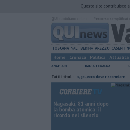
Questo sito contribuisce 
QUI
quotidiano online.
Percorso semplificat
TOSCANA
VALTIBERINA
AREZZO
CASENTIN
Home
Cronaca
Politica
Attualità
ANGHIARI
BADIA TEDALDA
rovincia di Arezzo
​Benzina, gasolio, gpl, ecco dove risparmiare
Tutti i titoli:
Spac
Nagasaki, 81 anni dopo
la bomba atomica: il
ricordo nel silenzio