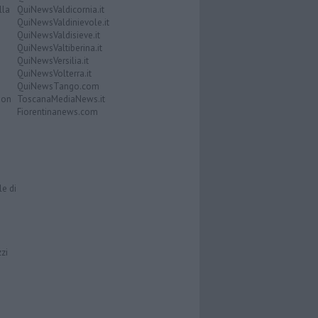
lla
QuiNewsValdicornia.it
QuiNewsValdinievole.it
QuiNewsValdisieve.it
QuiNewsValtiberina.it
QuiNewsVersilia.it
QuiNewsVolterra.it
QuiNewsTango.com
Don
ToscanaMediaNews.it
Fiorentinanews.com
le di
zzi