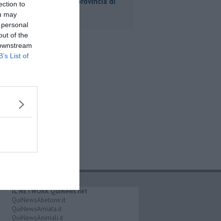
lavoro in provincia di
ection to
Arezzo
ou may
 personal
out of the
 downstream
B’s List of
IL NETWORK QuiNews.net
QuiNewsAbetone.it
QuiNewsAmiata.it
QuiNewsAnimali.it