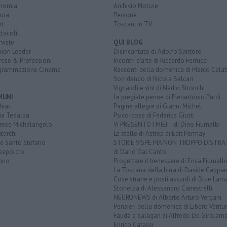
nomia
Archivio Notizie
ura
Persone
rt
Toscani in TV
tacoli
rviste
QUI BLOG
nion Leader
Disincantato di Adolfo Santoro
rese & Professioni
Incontri d'arte di Riccardo Ferrucci
grammazione Cinema
Racconti della domenica di Marco Celat
Sorridendo di Nicola Belcari
Vignaioli e vini di Nadio Stronchi
MUNI
Le pregiate penne di Pierantonio Pardi
iari
Pagine allegre di Gianni Micheli
ia Tedalda
Psico-cose di Federica Giusti
rese Michelangelo
VI PRESENTO I MIEI... di Dino Fiumalbi
terchi
Le stelle di Astrea di Edit Permay
ve Santo Stefano
STORIE VISPE MA NON TROPPO DISTR
sepolcro
di Dario Dal Canto
tino
Progettare il benessere di Erica Fiumalbi
La Toscana della birra di Davide Cappan
Cose strane e posti assurdi di Blue Lam
Storielba di Alessandro Canestrelli
NEURONEWS di Alberto Arturo Vergani
Pensieri della domenica di Libero Ventur
Fauda e balagan di Alfredo De Girolam
Enrico Catassi