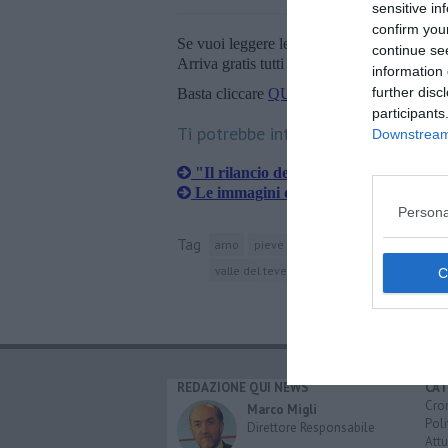
sensitive in
confirm you
Se vuoi leggere le notizie principali della T
continue se
Arriva gratis tutti i giorni alle 20:00 dirett
information 
further disc
Basta cliccare
QUI
participants
Ti potrebbe interessare anche:
Downstream 
"Il rilancio del turismo funziona"
Le immagini del Giro in tutto il mon
Persona
Tag
arno
pieve santo stefano
piave
duom
valle del tevere
caprese michelangelo
REDAZIONE QUI NEWS
CAT
Cro
Marco Migli
Poli
Direttore Responsabile
Attu