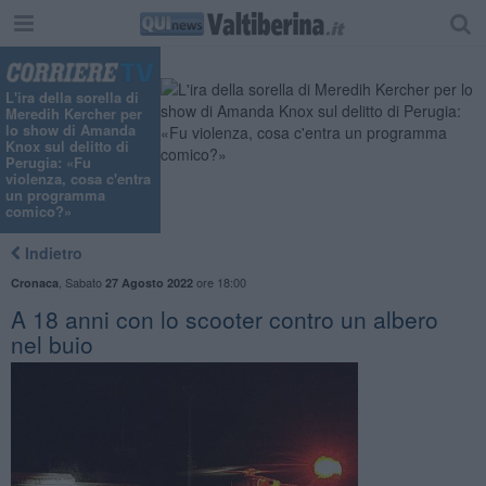
L'ira della sorella di
Meredih Kercher per
lo show di Amanda
Knox sul delitto di
Perugia: «Fu
violenza, cosa c'entra
un programma
comico?»
Indietro
,
Sabato
ore 18:00
Cronaca
27 Agosto 2022
A 18 anni con lo scooter contro un albero
nel buio