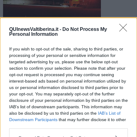
QUInewsValtiberina.it -
Do Not Process My
Personal Information
Il ragazzo è rimasto ferito in seguito ad un incidente avvenuto
poco dopo mezzanotte. Soccorso con Pegaso
If you wish to opt-out of the sale, sharing to third parties, or
processing of your personal or sensitive information for
targeted advertising by us, please use the below opt-out
section to confirm your selection. Please note that after your
opt-out request is processed you may continue seeing
interest-based ads based on personal information utilized by
SANSEPOLCRO —
Schianto poco dopo la mezzanotte.
Un
us or personal information disclosed to third parties prior to
ragazzo di 18 anni
, residente in Umbria, alla guida del suo
scooter
ha perso il controllo ed è finito contro una pianta a bordo
your opt-out. You may separately opt-out of the further
strada. E' accaduto in via Volta a Sansepolcro.
disclosure of your personal information by third parties on the
IAB’s list of downstream participants. This information may
Il giovane, soccorso dai sanitari, è stato trasferito con
Pegaso
also be disclosed by us to third parties on the
IAB’s List of
all'ospedale delle Scotte di Siena in codice giallo.
Downstream Participants
that may further disclose it to other
third parties.