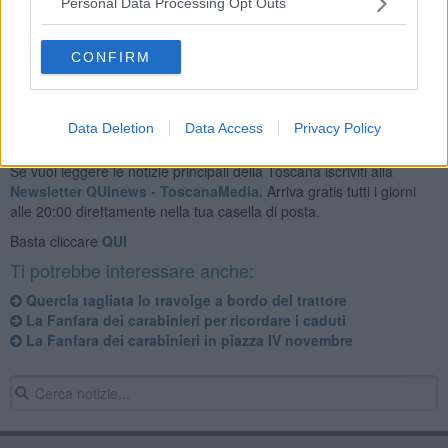
Personal Data Processing Opt Outs
Sul posto anche automedica Valtiberina, ambulanza della
Misericordia di Sansepolcro. Per i rilievi i carabinieri di Sansepolcro.
CONFIRM
Data Deletion
Data Access
Privacy Policy
Se vuoi leggere le notizie principali della Toscana iscriviti alla
Newsletter QUInews - ToscanaMedia.
Arriva gratis tutti i giorni
alle 20:00 direttamente nella tua casella di posta.
Basta cliccare
QUI
Ti potrebbe interessare anche:
Quercia tagliata lo travolge a bordo del trattore
La Fanfara dei carabinieri per ricordare i caduti
La Fanfara dei carabinieri in piazza IV novembre