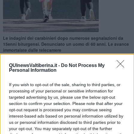
Le indagini dei carabinieri dopo numerose segnalazioni da
15enni biturgensi. Denunciato un uomo di 60 anni. Le avance
immortalate dalle telecamere
QUInewsValtiberina.it -
Do Not Process My
Personal Information
If you wish to opt-out of the sale, sharing to third parties, or
SANSEPOLCRO —
I carabinieri di Sansepolcro hanno chiuso le
processing of your personal or sensitive information for
indagini su dei tentativi di
adescamento
che in questi giorni erano
targeted advertising by us, please use the below opt-out
stati segnalati da alcune
adolescenti del Borgo.
Il responsabile
section to confirm your selection. Please note that after your
sarebbe un
sessantenne
, di origini est-europee ma da tempo
opt-out request is processed you may continue seeing
residente nella cittadina, che aggirandosi nei pressi del centro
interest-based ads based on personal information utilized by
commerciale Valtiberino tentava di
avvicinare ragazze sui
us or personal information disclosed to third parties prior to
quindici anni,
lusingandole con
apprezzamenti
ed
offrendogli da
your opt-out. You may separately opt-out of the further
bere
per poi giungere a proposte
sessualmente esplicite
dietro la