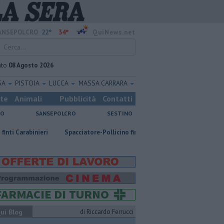
22°
34°
ANSEPOLCRO
QuiNews.net
ato
08 Agosto 2026
SA
PISTOIA
LUCCA
MASSA CARRARA
ste
Animali
Pubblicità
Contatti
NO
SANSEPOLCRO
SESTINO
ri
Spacciatore-Pollicino finisce in carcere
​Tutte le offerte di lavo
ui Blog
di Riccardo Ferrucci