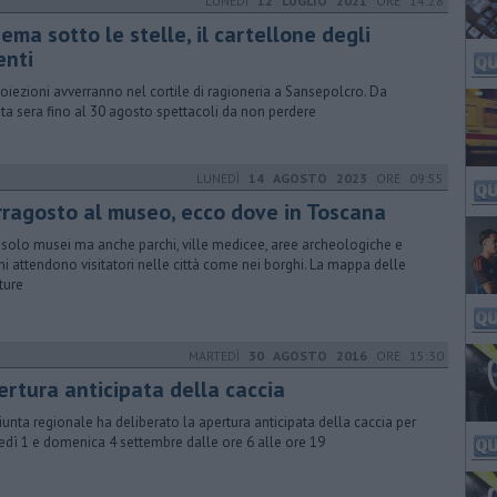
LUNEDÌ
12 LUGLIO 2021
ORE 14:28
ema sotto le stelle, il cartellone degli
enti
roiezioni avverranno nel cortile di ragioneria a Sansepolcro. Da
ta sera fino al 30 agosto spettacoli da non perdere
LUNEDÌ
14 AGOSTO 2023
ORE 09:55
rragosto al museo, ecco dove in Toscana
solo musei ma anche parchi, ville medicee, aree archeologiche e
hi attendono visitatori nelle città come nei borghi. La mappa delle
ture
MARTEDÌ
30 AGOSTO 2016
ORE 15:30
ertura anticipata della caccia
iunta regionale ha deliberato la apertura anticipata della caccia per
edì 1 e domenica 4 settembre dalle ore 6 alle ore 19