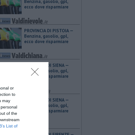
Benzina, gasolio, gpl,
ecco dove risparmiare
PROVINCIA DI PISTOIA — ​
Benzina, gasolio, gpl,
ecco dove risparmiare
PROVINCIA DI SIENA — ​
Benzina, gasolio, gpl,
ecco dove risparmiare
sonal or
ection to
PROVINCIA DI SIENA — ​
ou may
Benzina, gasolio, gpl,
 personal
ecco dove risparmiare
out of the
 downstream
B’s List of
PROVINCIA DI FIRENZE — ​