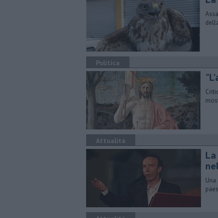
Assa
dell
Politica
"L'
Crit
most
Attualità
La
nel
Una 
paes