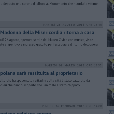
o deposto una corona di alloro al Monumento che ricorda le vittime
MARTEDÌ
23 AGOSTO 2016
ORE 13:40
 Madonna della Misericordia ritorna a casa
rdì 26 agosto, apertura serale del Museo Civico con musica, visite
ate e aperitivo a ingresso gratuito per festeggiare il ritorno dell'opera
MARTEDÌ
01 MARZO 2016
ORE 15:55
poiana sarà restituita al proprietario
cello che ha spaventato i cittadini della città è stato catturato dai
onieri che hanno scoperto che l'animale è stato chippato
VENERDÌ
26 FEBBRAIO 2016
ORE 14:00
 poiana colpisce ancora