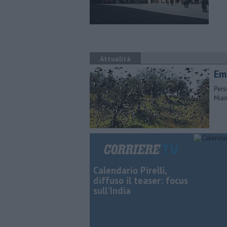
Attualità
Eme
Pers
Miar
Calendario Pirelli,
diffuso il teaser: focus
sull'India