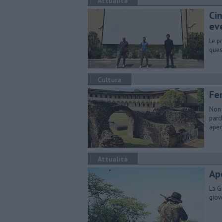
Attualità
Cin
ev
Le p
ques
Cultura
Fe
Non 
parc
aper
Attualità
Ap
La G
giov