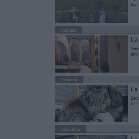
hann
Cultura
La
Vene
guid
Cronaca
La 
L'uc
falc
Attualità
La