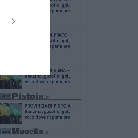
Benzina, gasolio, gpl,
ecco dove risparmiare
PROVINCIA DI PRATO — ​
Benzina, gasolio, gpl,
ecco dove risparmiare
PROVINCIA DI SIENA — ​
Benzina, gasolio, gpl,
ecco dove risparmiare
PROVINCIA DI PISTOIA — ​
Benzina, gasolio, gpl,
ecco dove risparmiare