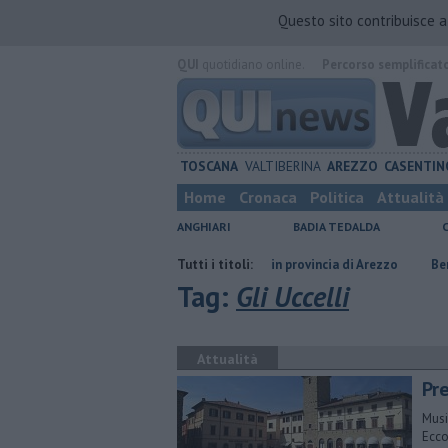
Questo sito contribuisce 
QUI
quotidiano online.
Percorso semplificat
TOSCANA
VALTIBERINA
AREZZO
CASENTIN
Home
Cronaca
Politica
Attualità
ANGHIARI
BADIA TEDALDA
​Tutte le offerte di lavoro in provincia di Arezzo
Tutti i titoli:
​Benzina, gasolio,
Tag:
Gli Uccelli
Attualità
Pre
Musi
Ecco