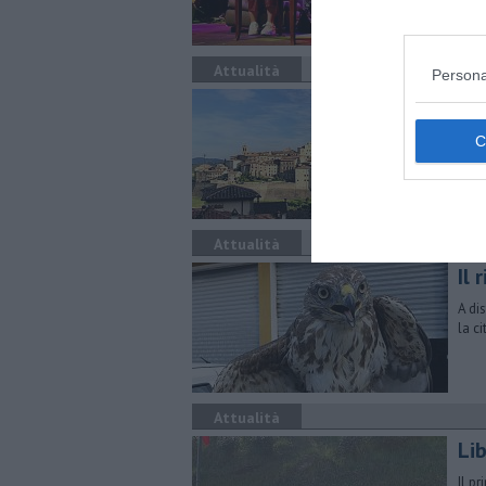
Attualità
Persona
Ecc
l pr
al p
Attualità
Il 
A di
la c
Attualità
Li
Il p