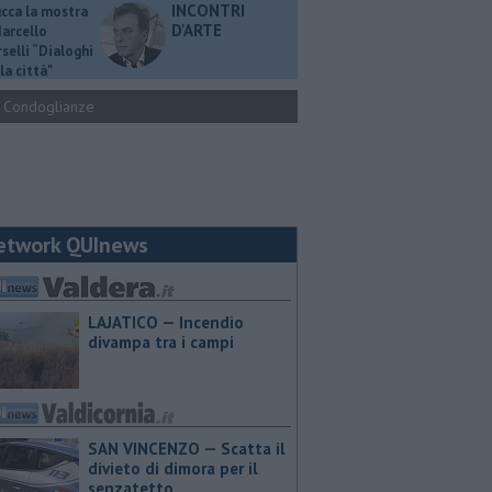
INCONTRI
ucca la mostra
D'ARTE
Marcello
selli “Dialoghi
la città"
Condoglianze
etwork QUInews
LAJATICO — Incendio
divampa tra i campi
SAN VINCENZO — Scatta il
divieto di dimora per il
senzatetto