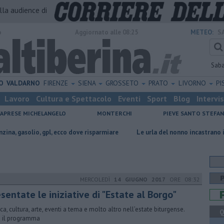
alla audience di
o
Aggiornato alle 08:25
METEO:
S
Sab
O
VALDARNO
FIRENZE
SIENA
GROSSETO
PRATO
LIVORNO
PI
Lavoro
Cultura e Spettacolo
Eventi
Sport
Blog
Intervi
CAPRESE MICHELANGELO
MONTERCHI
PIEVE SANTO STEFA
 gpl, ecco dove risparmiare
Le urla del nonno incastrano i finti Carabinie
MERCOLEDÌ
14 GIUGNO 2017
ORE 08:32
sentate le iniziative di "Estate al Borgo"
ca, cultura, arte, eventi a tema e molto altro nell’estate biturgense.
Q
 il programma