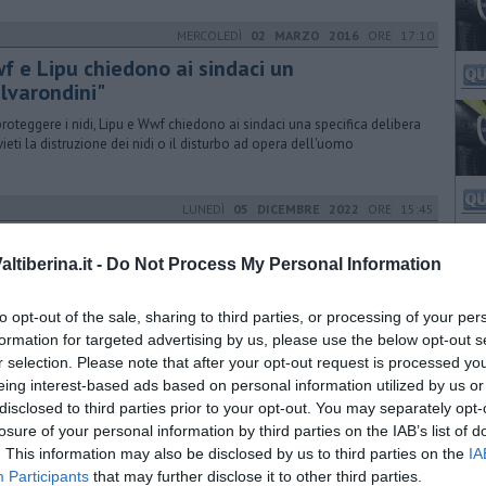
MERCOLEDÌ
02 MARZO 2016
ORE 17:10
f e Lipu chiedono ai sindaci un
alvarondini"
proteggere i nidi, Lipu e Wwf chiedono ai sindaci una specifica delibera
vieti la distruzione dei nidi o il disturbo ad opera dell'uomo
LUNEDÌ
05 DICEMBRE 2022
ORE 15:45
cia, respinto l'appello contro il calendario
scano
tiberina.it -
Do Not Process My Personal Information
onsiglio di Stato si è pronunciato respingendo l'appello cautelare
to opt-out of the sale, sharing to third parties, or processing of your per
osto da varie associazioni, relativo ai tempi di prelievo di alcune
ie
formation for targeted advertising by us, please use the below opt-out s
r selection. Please note that after your opt-out request is processed y
LUNEDÌ
09 GIUGNO 2025
ORE 13:49
eing interest-based ads based on personal information utilized by us or
disclosed to third parties prior to your opt-out. You may separately opt-
ande successo per il Festival dei Cammini
losure of your personal information by third parties on the IAB’s list of
sura ad Assisi con Cristicchi. Partecipazione e contenuti di qualità per
. This information may also be disclosed by us to third parties on the
IA
anifestazione organizzata dalla Fondazione Progetto Valtiberina
Participants
that may further disclose it to other third parties.