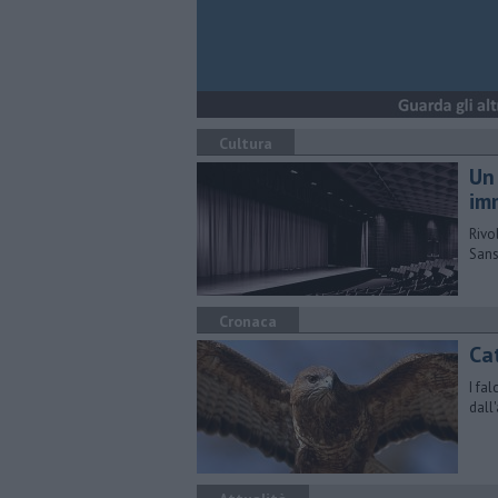
Cultura
Un 
im
Rivo
Sans
Cronaca
Ca
I fa
dall