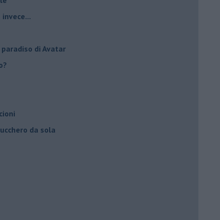
invece...
 paradiso di Avatar
to?
cioni
zucchero da sola