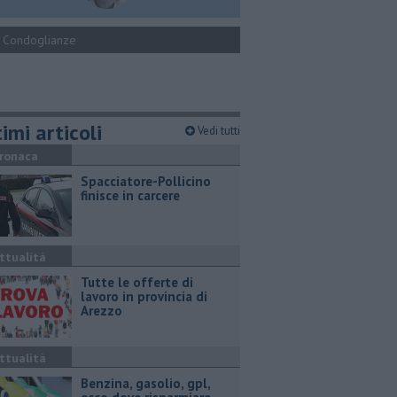
Condoglianze
imi articoli
Vedi tutti
ronaca
Spacciatore-Pollicino
finisce in carcere
ttualità
​Tutte le offerte di
lavoro in provincia di
Arezzo
ttualità
​Benzina, gasolio, gpl,