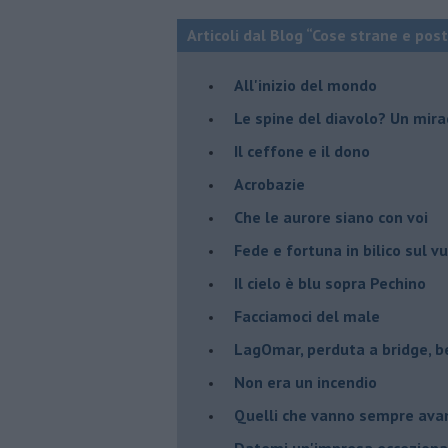
Articoli dal Blog “Cose strane e pos
All'inizio del mondo
Le spine del diavolo? Un mira
Il ceffone e il dono
Acrobazie
Che le aurore siano con voi
Fede e fortuna in bilico sul v
Il cielo è blu sopra Pechino
Facciamoci del male
LagOmar, perduta a bridge, b
Non era un incendio
Quelli che vanno sempre ava
Datemi un'impresa ecceziona