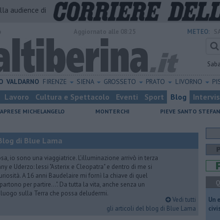
alla audience di
o
Aggiornato alle 08:25
METEO:
S
Sab
O
VALDARNO
FIRENZE
SIENA
GROSSETO
PRATO
LIVORNO
PI
Lavoro
Cultura e Spettacolo
Eventi
Sport
Blog
Intervi
CAPRESE MICHELANGELO
MONTERCHI
PIEVE SANTO STEFA
Blog di Blue Lama
a, io sono una viaggiatrice. L'illuminazione arrivò in terza
y e Uderzo: lessi "Asterix e Cleopatra" e dentro di me si
riosità. A 16 anni Baudelaire mi fornì la chiave di quel
Q
i partono per partire...". Da tutta la vita, anche senza un
e luogo sulla Terra che possa deludermi.
Vedi tutti
​Un 
gli articoli del blog di Blue Lama
civ