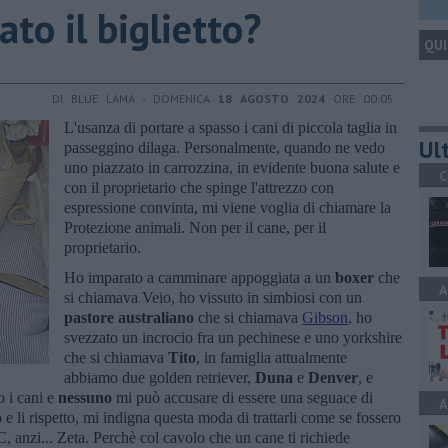
ato il biglietto?
QUI
DI BLUE LAMA - DOMENICA
18 AGOSTO 2024
ORE 00:05
L'usanza di portare a spasso i cani di piccola taglia in
Ult
passeggino dilaga. Personalmente, quando ne vedo
uno piazzato in carrozzina, in evidente buona salute e
C
con il proprietario che spinge l'attrezzo con
espressione convinta, mi viene voglia di chiamare la
Protezione animali. Non per il cane, per il
proprietario.
Ho imparato a camminare appoggiata a un
boxer
che
A
si chiamava Veio, ho vissuto in simbiosi con un
pastore australiano
che si chiamava
Gibson
, ho
svezzato un incrocio fra un pechinese e uno yorkshire
che si chiamava
Tito
, in famiglia attualmente
abbiamo due golden retriever,
Duna
e
Denver
, e
o i cani e
nessuno
mi può accusare di essere una seguace di
A
li rispetto, mi indigna questa moda di trattarli come se fossero
C, anzi... Zeta. Perchè col cavolo che un cane ti richiede