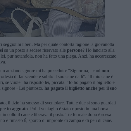
i seggiolini liberi. Ma per quale contorta ragione la giovanotta
si
su un posto a sedere riservato alle
persone
? Ho lanciato alla
lei, pur notandola, non ha fatto una piega. Anzi, ha accarezzato
ava.
 un anziano signore mi ha preceduto: "Signorina, i cani
non
cortesia di far scendere subito il suo cane da lì". "Il mio cane è
ri, se vuole" ha risposto lei, piccata. "Io ho pagato il biglietto e
 signore - Lei piuttosto,
ha pagato il biglietto anche per il suo
ato, il tizio ha smesso di sventolare. Tutti e due si sono guardati
mpre
in agguato
. Poi il ventaglio è stato riposto in una borsa
in collo il cane e liberava il posto. Tre fermate dopo
è scesa
ino è rimasto lì, sporco di impronte di zampa e di peli di cane.