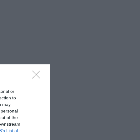
sonal or
ection to
ou may
 personal
out of the
 downstream
B’s List of