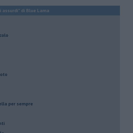
ti assurdi” di Blue Lama
colo
uoto
ella per sempre
nti
le