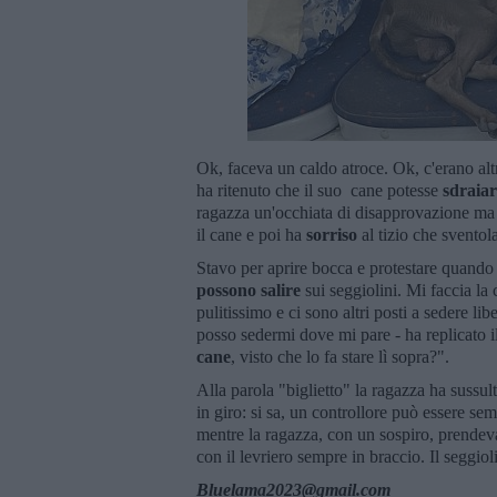
Ok, faceva un caldo atroce. Ok, c'erano altr
ha ritenuto che il suo cane potesse
sdraiar
ragazza un'occhiata di disapprovazione ma 
il cane e poi ha
sorriso
al tizio che sventol
Stavo per aprire bocca e protestare quando
possono salire
sui seggiolini. Mi faccia la 
pulitissimo e ci sono altri posti a sedere libe
posso sedermi dove mi pare - ha replicato il
cane
, visto che lo fa stare lì sopra?".
Alla parola "biglietto" la ragazza ha sussult
in giro: si sa, un controllore può essere se
mentre la ragazza, con un sospiro, prendeva 
con il levriero sempre in braccio. Il seggiol
Bluelama2023@gmail.com