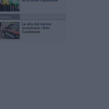
ecco dove risparmiare
ronaca
Le urla del nonno
incastrano i finti
Carabinieri