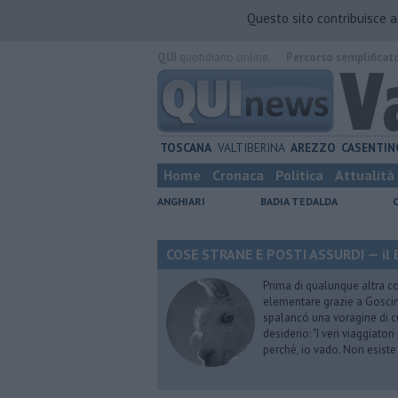
Questo sito contribuisce 
QUI
quotidiano online.
Percorso semplificat
TOSCANA
VALTIBERINA
AREZZO
CASENTIN
Home
Cronaca
Politica
Attualità
ANGHIARI
BADIA TEDALDA
COSE STRANE E POSTI ASSURDI — il 
Prima di qualunque altra cos
elementare grazie a Goscinn
spalancó una voragine di cu
desiderio: "I veri viaggiator
perchè, io vado. Non esist