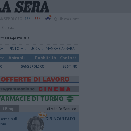
23°
33°
ANSEPOLCRO
QuiNews.net
ato
08 Agosto 2026
SA
PISTOIA
LUCCA
MASSA CARRARA
ste
Animali
Pubblicità
Contatti
NO
SANSEPOLCRO
SESTINO
ui Blog
di Adolfo Santoro
DISINCANTATO
esempio di
ismo