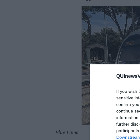
QUInewsVal
If you wish 
sensitive in
confirm you
continue se
information 
further disc
participants
Blue Lama
Downstream 