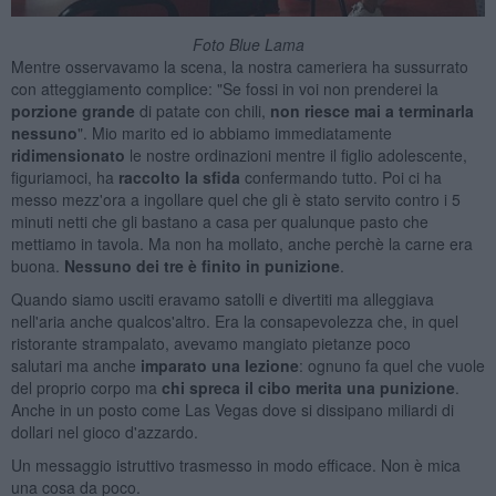
Foto Blue Lama
Mentre osservavamo la scena, la nostra cameriera ha sussurrato
con atteggiamento complice: "Se fossi in voi non prenderei la
porzione grande
di patate con chili,
non
riesce mai a terminarla
nessuno
". Mio marito ed io abbiamo immediatamente
ridimensionato
le nostre ordinazioni mentre il figlio adolescente,
figuriamoci, ha
raccolto la sfida
confermando tutto. Poi ci ha
messo mezz'ora a ingollare quel che gli è stato servito contro i 5
minuti netti che gli bastano a casa per qualunque pasto che
mettiamo in tavola. Ma non ha mollato, anche perchè la carne era
buona.
Nessuno dei tre è finito in punizione
.
Quando siamo usciti eravamo satolli e divertiti ma alleggiava
nell'aria anche qualcos'altro. Era la consapevolezza che, in quel
ristorante strampalato, avevamo mangiato pietanze poco
salutari ma anche
imparato una lezione
: ognuno fa quel che vuole
del proprio corpo ma
chi spreca il cibo merita una punizione
.
Anche in un posto come Las Vegas dove si dissipano miliardi di
dollari nel gioco d'azzardo.
Un messaggio istruttivo trasmesso in modo efficace. Non è mica
una cosa da poco.