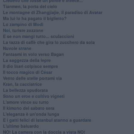
Credevo che fosse un ponte e invece...
Tianmen, la porta del cielo
Le montagne di Zhangjiajie, il paradiso di Avatar
Ma lui lo ha pagato il biglietto?
Lo zampino di Modì
Noi, turiste zozzone
E se non mangi tutto... sculaccioni
La tazza di caffè che gira lo zucchero da sola
Nuvole strane
Fantasmi in volo verso Bagan
La saggezza della lepre
Il dio Inari colpisce sempre
Il tocco magico di César
Vento delle stelle portami via
Kran, la cacciatrice
La bellezza spudorata
Sono un eroe e coltivo vigneti
L'amore vince su tutto
Il kimono del sabato sera
L'eleganza è un'onda lunga
E i gatti felici di Istanbul stanno a guardare
L'ultimo baluardo
NO! La camera con la doccia a vista NO!