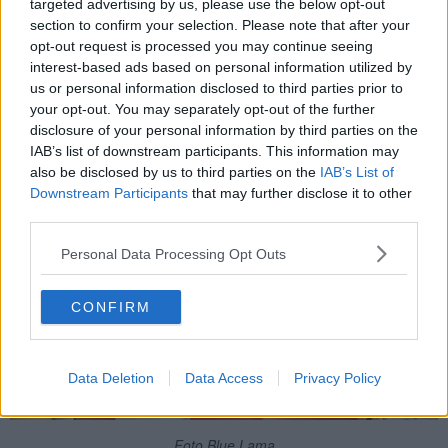
targeted advertising by us, please use the below opt-out
se non finite tutto,
andrete in punizione
" ci ha detto sorridendo la
section to confirm your selection. Please note that after your
deliziosa ragazza bionda che era toccata a noi. "In che senso?" ha
opt-out request is processed you may continue seeing
chiesto mio marito. "Nel senso che vi mettiamo in quell'angolo e
vi
interest-based ads based on personal information utilized by
sculacciamo
" ha risposto la cameriera, facendoci l'occhiolino.
us or personal information disclosed to third parties prior to
your opt-out. You may separately opt-out of the further
disclosure of your personal information by third parties on the
IAB’s list of downstream participants. This information may
also be disclosed by us to third parties on the
IAB’s List of
Downstream Participants
that may further disclose it to other
third parties.
Personal Data Processing Opt Outs
CONFIRM
Data Deletion
Data Access
Privacy Policy
Foto Blue Lama