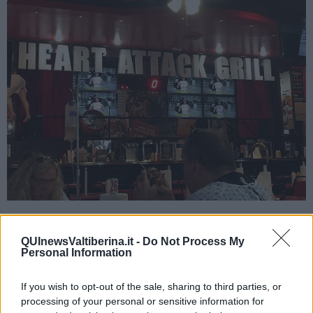
Foto Blue Lama
La prospettiva di
trasgredire
tutte le regole dell'alimentazione sana
QUInewsValtiberina.it -
Do Not Process My
fa benissimo all'umore, i clienti diventano molto allegri e la prima
Personal Information
reazione è quella di
esagerare nelle ordinazioni
, scegliendo
hamburger a tre o quattro piani e maxi-hotdog sepolti sotto
montagne di chili e di patate fritte.
If you wish to opt-out of the sale, sharing to third parties, or
processing of your personal or sensitive information for
E' a questo punto che intervengono le 'infermiere': "Guardate che,