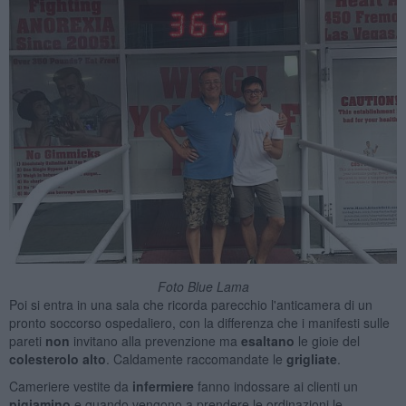
Foto Blue Lama
Poi si entra in una sala che ricorda parecchio l'anticamera di un
pronto soccorso ospedaliero, con la differenza che i manifesti sulle
pareti
non
invitano alla prevenzione ma
esaltano
le gioie del
colesterolo alto
. Caldamente raccomandate le
grigliate
.
Cameriere vestite da
infermiere
fanno indossare ai clienti un
pi
giamino
e quando vengono a prendere le ordinazioni le