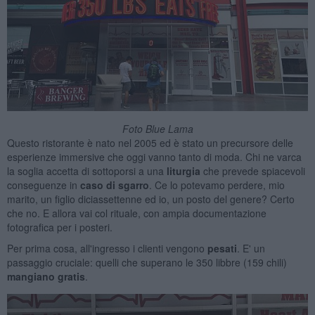
Foto Blue Lama
Questo ristorante è nato nel 2005 ed è stato un precursore delle
esperienze immersive che oggi vanno tanto di moda. Chi ne varca
la soglia accetta di sottoporsi a una
liturgia
che prevede
spiacevoli
conseguenze in
caso di sgarro
. Ce lo potevamo perdere, mio
marito, un figlio diciassettenne ed io, un posto del genere? Certo
che no. E allora vai col rituale, con ampia documentazione
fotografica per i posteri.
Per prima cosa, all'ingresso i clienti vengono
pesati
. E' un
passaggio cruciale: quelli che superano le 350 libbre (159 chili)
mangiano gratis
.