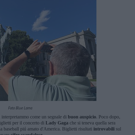
Foto Blue Lama
 la interpretammo come un segnale di
buon auspicio
. Poco dopo,
lietti per il concerto di
Lady Gaga
che si teneva quella sera
a baseball piú amato d'America. Biglietti risultati
introvabili
sul
orsare
cifre
scandalose
.