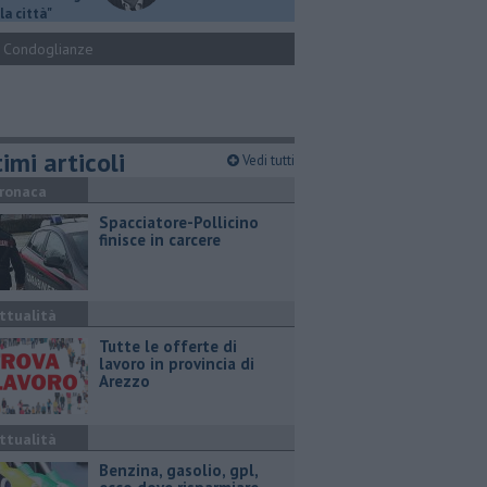
la città"
Condoglianze
imi articoli
Vedi tutti
ronaca
Spacciatore-Pollicino
finisce in carcere
ttualità
​Tutte le offerte di
lavoro in provincia di
Arezzo
ttualità
​Benzina, gasolio, gpl,