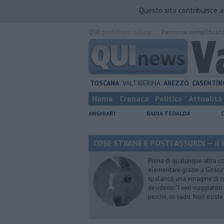
Questo sito contribuisce 
QUI
quotidiano online.
Percorso semplificat
TOSCANA
VALTIBERINA
AREZZO
CASENTIN
Home
Cronaca
Politica
Attualità
ANGHIARI
BADIA TEDALDA
COSE STRANE E POSTI ASSURDI — il 
Prima di qualunque altra cos
elementare grazie a Goscinn
spalancó una voragine di cu
desiderio: "I veri viaggiator
perchè, io vado. Non esist