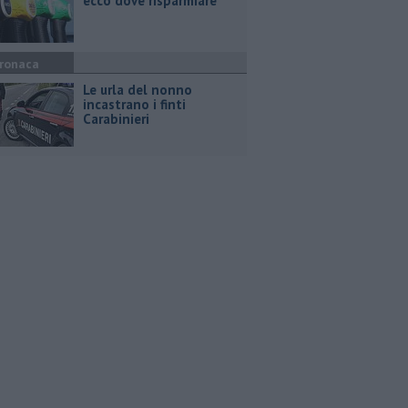
ecco dove risparmiare
ronaca
Le urla del nonno
incastrano i finti
Carabinieri