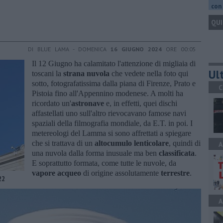
con 
QUI
DI BLUE LAMA - DOMENICA
16 GIUGNO 2024
ORE 00:05
Il 12 Giugno ha calamitato l'attenzione di migliaia di
Ult
toscani la
strana nuvola
che vedete nella foto qui
sotto, fotografatissima dalla piana di Firenze, Prato e
C
Pistoia fino all'Appennino modenese. A molti ha
ricordato un'
astronave
e, in effetti, quei dischi
affastellati uno sull'altro rievocavano famose navi
spaziali della filmografia mondiale, da E.T. in poi. I
metereologi del Lamma si sono affrettati a spiegare
che si trattava di un
altocumulo lenticolare
, quindi di
A
una nuvola dalla forma inusuale ma ben
classificata
.
E soprattutto formata, come tutte le nuvole, da
vapore acqueo
di origine assolutamente
terrestre
.
22
A