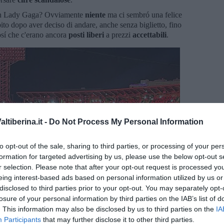
con Lady Gaga? Ovviamente
niente
ma ci sembró una felice
ito dopo aver deciso di andare, anche senza biglietto, fino
osí che c'erano ancora
posti liberi
a prezzi
accettabili
.
tiberina.it -
Do Not Process My Personal Information
to opt-out of the sale, sharing to third parties, or processing of your per
formation for targeted advertising by us, please use the below opt-out s
r selection. Please note that after your opt-out request is processed y
eing interest-based ads based on personal information utilized by us or
disclosed to third parties prior to your opt-out. You may separately opt-
losure of your personal information by third parties on the IAB’s list of
. This information may also be disclosed by us to third parties on the
IA
Participants
that may further disclose it to other third parties.