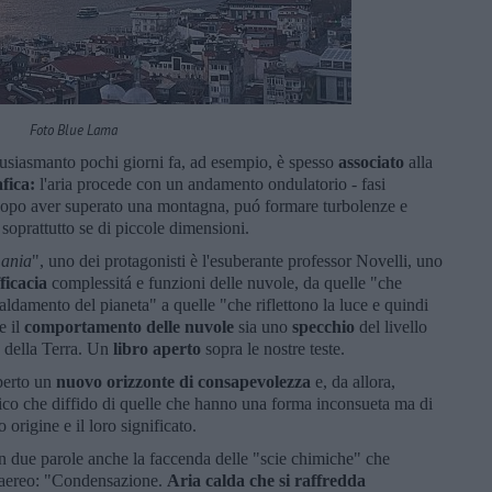
Foto Blue Lama
tusiasmanto pochi giorni fa, ad esempio, è spesso
associato
alla
fica
:
l'aria procede con un andamento ondulatorio - fasi
e, dopo aver superato una montagna, puó formare
turbolenze e
 soprattutto se di piccole dimensioni.
ania
", uno dei protagonisti è l'esuberante professor Novelli, uno
ficacia
complessitá e funzioni delle nuvole, da quelle "che
aldamento del pianeta" a quelle "che riflettono la luce e quindi
e il
comportamento delle nuvole
sia uno
specchio
del livello
 della Terra. Un
libro aperto
sopra le nostre teste.
aperto un
nuovo
orizzonte di consapevolezza
e, da allora,
ico che diffido di quelle che hanno una forma inconsueta ma di
origine e il loro significato.
on due parole anche la faccenda delle "scie chimiche" che
n aereo: "Condensazione.
Aria calda che si raffredda