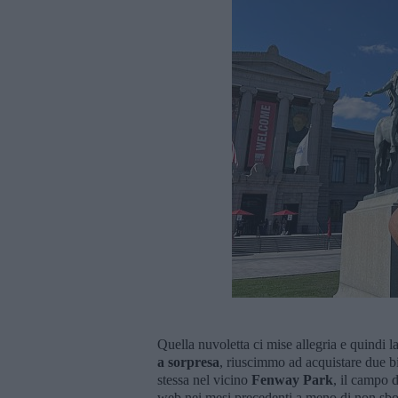
Quella nuvoletta ci mise allegria e quindi
a sorpresa
, riuscimmo ad acquistare due big
stessa nel vicino
Fenway Park
, il campo d
web nei mesi precedenti a meno di non sb