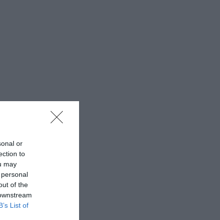
sonal or
ection to
ou may
 personal
out of the
 downstream
B’s List of