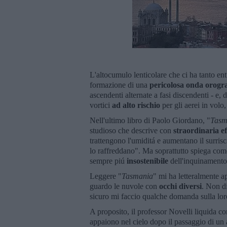
L'altocumulo lenticolare che ci ha tanto en
formazione di una
pericolosa onda
orogra
ascendenti alternate a fasi discendenti - 
vortici
ad alto rischio
per gli aerei in volo,
Nell'ultimo libro di Paolo Giordano, "
Tasm
studioso che descrive con
straordinaria ef
trattengono l'umiditá e aumentano il surrisc
lo raffreddano". Ma soprattutto spiega com
sempre piú
insostenibile
dell'inquinamento
Leggere "
Tasmania
" mi ha letteralmente 
guardo le nuvole con
occhi diversi
. Non d
sicuro mi faccio qualche domanda sulla loro 
A proposito, il professor Novelli liquida c
appaiono nel cielo dopo il passaggio di u