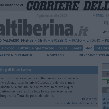
alla audience di
o
Aggiornato alle 08:25
METEO:
S
Vene
O
VALDARNO
FIRENZE
SIENA
GROSSETO
PRATO
LIVORNO
PI
Lavoro
Cultura e Spettacolo
Eventi
Sport
Blog
Intervi
CAPRESE MICHELANGELO
MONTERCHI
PIEVE SANTO STEFA
Blog di Blue Lama
a, io sono una viaggiatrice. L'illuminazione arrivò in terza
y e Uderzo: lessi "Asterix e Cleopatra" e dentro di me si
riosità. A 16 anni Baudelaire mi fornì la chiave di quel
Q
i partono per partire...". Da tutta la vita, anche senza un
e luogo sulla Terra che possa deludermi.
Vedi tutti
A L
gli articoli del blog di Blue Lama
di 
Scar