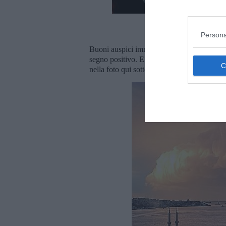
Il concerto di Lady 
Persona
Buoni auspici immaginari a parte, a volte l
segno positivo. E non sto parlando di quel
nella foto qui sotto, scattata a Istanbul l'8