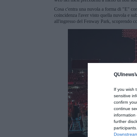
Cosa c'entra una nuvola a forma di "E" 
coincidenza l'aver visto quella nuvola e sub
all'ingresso del Fenway Park, scoprendo c
QUInewsVal
If you wish 
sensitive in
confirm you
continue se
information 
further disc
participants
Downstream 