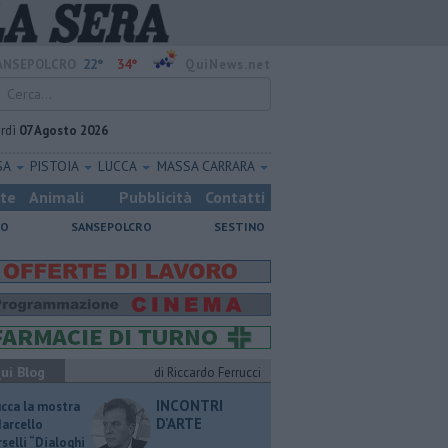
22°
34°
ANSEPOLCRO
QuiNews.net
rdì
07 Agosto 2026
SA
PISTOIA
LUCCA
MASSA CARRARA
ste
Animali
Pubblicità
Contatti
NO
SANSEPOLCRO
SESTINO
ui Blog
di Riccardo Ferrucci
INCONTRI
ucca la mostra
D'ARTE
Marcello
selli “Dialoghi