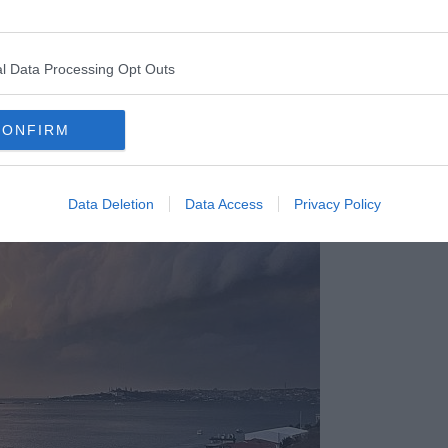
Gaga al Fenway Park di Boston - foto Blue Lama
l Data Processing Opt Outs
e nuvole, pur avendo un bellissimo aspetto,
non sono affatto
un
le gonfie e scure che annunciano l'arrivo di una tempesta come
CONFIRM
 Gennaio scorso.
Data Deletion
Data Access
Privacy Policy