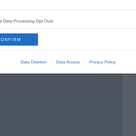
l Data Processing Opt Outs
menica” di Marco Celati
CONFIRM
Data Deletion
Data Access
Privacy Policy