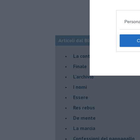
Persona
Articoli dal Blog “Racconti della do
La controversia degli azzimi
Finale
L'archivio
I nomi
Essere
Res rebus
De mente
La marcia
Confessioni del pappagallo