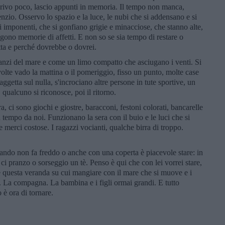
 scrivo poco, lascio appunti in memoria. Il tempo non manca,
enzio. Osservo lo spazio e la luce, le nubi che si addensano e si
i imponenti, che si gonfiano grigie e minacciose, che stanno alte,
ngono memorie di affetti. E non so se sia tempo di restare o
tta e perché dovrebbe o dovrei.
 avanzi del mare e come un limo compatto che asciugano i venti. Si
olte vado la mattina o il pomeriggio, fisso un punto, molte case
ggetta sul nulla, s'incrociano altre persone in tute sportive, un
qualcuno si riconosce, poi il ritorno.
ra, ci sono giochi e giostre, baracconi, festoni colorati, bancarelle
n tempo da noi. Funzionano la sera con il buio e le luci che si
 merci costose. I ragazzi vocianti, qualche birra di troppo.
uando non fa freddo o anche con una coperta è piacevole stare: in
 ci pranzo o sorseggio un tè. Penso è qui che con lei vorrei stare,
 e questa veranda su cui mangiare con il mare che si muove e i
o. La compagna. La bambina e i figli ormai grandi. E tutto
è ora di tornare.