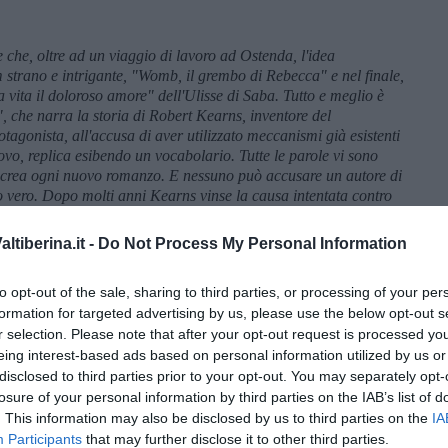
 che, oltre ad un viaggio di lavoro ad Ostenda, l'idea
lm strano e intrigante, "Womb, il grembo di Rebecca" e nel finale,
vita il doloroso amore" dell'Ulisse di Saba. Tutto e meglio è
", che narra la storia di Robert Kearns, inventore del
protagonista, all'accusa di aver utilizzato meccanismi gi
à esistenti
ovo, replica esibendo un vocabolario. Tutte le parole vi sono
 crea ogni nuovo romanzo. E nessuno può accusare un autore di
o vero. Dopo molti anni Kearns vinse la causa intentata contro
invenzione di cui, anzi, si era impossessata ed ebbe un
della ragione di una vita, condotta fin quasi alla follia.
tiberina.it -
Do Not Process My Personal Information
va la pena.
to opt-out of the sale, sharing to third parties, or processing of your per
formation for targeted advertising by us, please use the below opt-out s
r selection. Please note that after your opt-out request is processed y
eing interest-based ads based on personal information utilized by us or
disclosed to third parties prior to your opt-out. You may separately opt-
losure of your personal information by third parties on the IAB’s list of
. This information may also be disclosed by us to third parties on the
IA
Participants
that may further disclose it to other third parties.