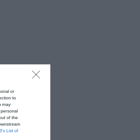
sonal or
ection to
ou may
 personal
out of the
 downstream
B’s List of