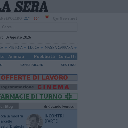
21°
35°
ANSEPOLCRO
QuiNews.net
rdì
07 Agosto 2026
SA
PISTOIA
LUCCA
MASSA CARRARA
ste
Animali
Pubblicità
Contatti
NO
SANSEPOLCRO
SESTINO
ui Blog
di Riccardo Ferrucci
INCONTRI
ucca la mostra
D'ARTE
Marcello
selli “Dialoghi