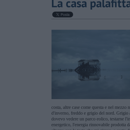
La casa palafitt
costa, altre case come questa e nel mezzo ni
d'inverno, freddo e grigio del nord. Grigio
dovevo vedere un parco eolico, testarne l'im
energetico, l'energia rinnovabile prodotta d