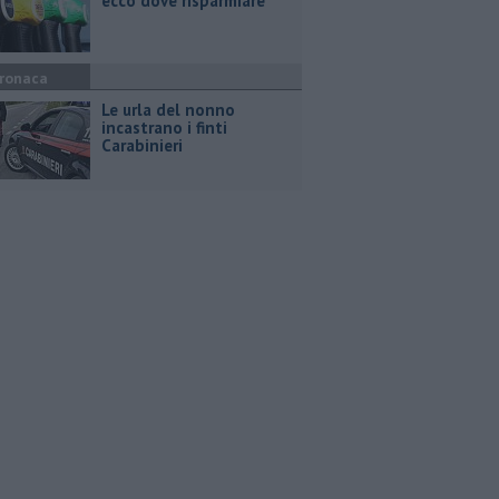
ecco dove risparmiare
ronaca
Le urla del nonno
incastrano i finti
Carabinieri