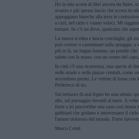
Ho la mia scorta di libri ancora da finire,
avanza e più spesso lascio che scorra in sil
appoggiano bianche alla terra in costruzion
a cirri, nel cielo e vanno veloci. Mi raggiu
tornare. Se c'è un dove, qualcuno che aspe
La marea si ritira e lascia conchiglie, gli
può correre o camminare sulla spiaggia: a v
più in là, un bagno lontano, un pontile che a
saluto con la mano, con un cenno del capo, 
In città c'è una ricorrenza, una specie di fie
nelle strade e nelle piazze centrali, come u
accendono presto. Le vetrine di lusso con le
Preferisco di no.
Sul terrazzo di assi legno ho una sdraio: q
alto, sul paesaggio davanti al mare. A volte
forse a lei piacerebbe una casa così strana
gabbiani che gridano e attraversano il ciel
l'amore doloroso del mondo. Forse davvero 
Marco Celati
___________________________