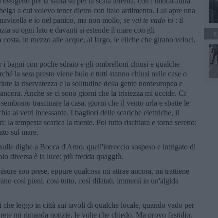
i ossigeno per la salita su per la scala interna, con l'imbracatura
elga a cui volevo tener dietro con italo ardimento. Lui apre una
a navicella e io nel panico, ma non mollo,
se vai te vado io
: il
pazia su ogni lato e davanti si estende il mare con gli
C
la costa, in mezzo alle acque, al largo, le eliche che girano veloci,
r i bagni con poche sdraio e gli ombrelloni chiusi e qualche
ché la sera presto viene buio e tutti stanno chiusi nelle case o
ute la riservatezza e la solitudine della gente nordeuropea e
 ancora. Anche se ci sono giorni che la tristezza mi uccide. Ci
embrano trascinare la casa, giorni che il vento urla e sbatte le
ia ai vetri incessante. I bagliori delle scariche elettriche, il
i: la tempesta scarica la mente. Poi tutto rischiara e torna sereno:
cato sul mare.
 sulle dighe a Bocca d'Arno, quell'intreccio sospeso e intrigato di
solo diversa è la luce: più fredda quaggiù.
misure son prese, eppure qualcosa mi attrae ancora, mi trattiene
o così pieni, così tutto, così dilatati, immersi in un'algida
 che leggo in città sui tavoli di qualche locale, quando vado per
 rete mi rimanda notizie, le volte che chiedo. Ma provo fastidio.