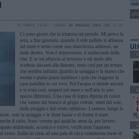
a
con 
QUI
DI MARCO CELATI - LUNEDÌ
02 MAGGIO 2016
ORE 12:20
Ci sono giorni che la tristezza mi prende. Mi arriva la
sera, a fine giornata, quando il sole pallido si abbassa
Ult
sul mare e sento come una stanchezza addosso, un
male dentro. Non è depressione, è malinconia della
C
vita. E se mi affaccio al terrazzo o mi siedo allo
scrittoio davanti alla finestra, resto così per un tempo
che sembra infinito: guardo la spiaggia e la marea che
monta e piano piano lambisce i pali che reggono la
casa palafitta in cui vivo. Poi l'acqua si stende ancora
e si resta così, sospesi nel mare e nell'aria in uno
A
spazio illimitato. Una casa di legno dipinta di colori
che vanno dal bianco al grigio celeste, stinti dal sole,
dalla pioggia e dal vento sabbioso. Lontano, lungo la
ente, solo la spiaggia e le dune basse e di fronte il mare
 anche il cielo. Sono venuto qui qualche anno fa, per lavoro:
A
patto ambientale, acustico e visivo, verificarne l'apporto
al vento. Salito in cima ad una pala di circa centotrenta metri di