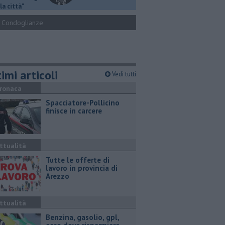
la città"
Condoglianze
imi articoli
Vedi tutti
ronaca
Spacciatore-Pollicino
finisce in carcere
ttualità
​Tutte le offerte di
lavoro in provincia di
Arezzo
ttualità
​Benzina, gasolio, gpl,