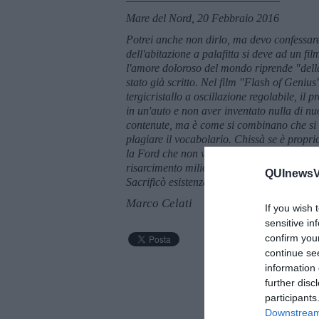
Mare del Nord, 20 Febbraio 2016
Potrei anche non dirlo, ma devo confessare
dell'abitazione a palafitta si deve ad un fi
l'amore doloroso del mondo riprende "della 
stato già scritto. Nel film "Flash of Genius
tergicristallo a oscillazione regolabile, il 
in un'auto e non aver inventato nulla di nu
contenute, ma è come si combinano che si
plagiare il vocabolario. Chiss
à se è propri
la Ford che non voleva riconoscere la sua 
risarcimento milionario e il riconoscimento 
QUInewsVal
Sacrificò esistenza ed affetti, chiss
à
se vale
Marco Celati
If you wish 
sensitive in
confirm you
continue se
information 
further disc
participants
Downstream 