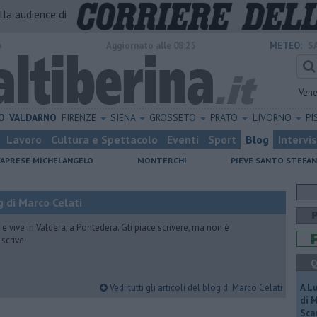
alla audience di
o
Aggiornato alle 08:25
METEO:
S
Vene
O
VALDARNO
FIRENZE
SIENA
GROSSETO
PRATO
LIVORNO
PI
Lavoro
Cultura e Spettacolo
Eventi
Sport
Blog
Intervi
CAPRESE MICHELANGELO
MONTERCHI
PIEVE SANTO STEFA
 di Marco Celati
vive in Valdera, a Pontedera. Gli piace scrivere, ma non è
scrive.
Q
Vedi tutti gli articoli del blog di Marco Celati
A L
di 
Scar