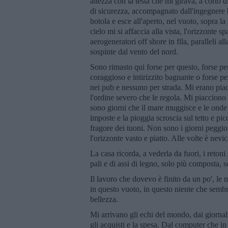
altezza con la testa che mi girava, a corto d
di sicurezza, accompagnato dall'ingegnere b
botola e esce all'aperto, nel vuoto, sopra l
cielo mi si affaccia alla vista, l'orizzonte s
aerogeneratori off shore in fila, paralleli al
sospinte dal vento del nord.
Sono rimasto qui forse per questo, forse pe
coraggioso e intirizzito bagnante o forse per
nei pub e nessuno per strada. Mi erano piaci
l'ordine severo che le regola. Mi piacciono
sono giorni che il mare muggisce e le onde s
imposte e la pioggia scroscia sul tetto e picch
fragore dei tuoni. Non sono i giorni peggior
l'orizzonte vasto e piatto. Alle volte è nevi
La casa ricorda, a vederla da fuori, i retoni
pali e di assi di legno, solo più composta, 
Il lavoro che dovevo è finito da un po', le 
in questo vuoto, in questo niente che sembran
bellezza.
Mi arrivano gli echi del mondo, dai giornali
gli acquisti e la spesa. Dal computer che in