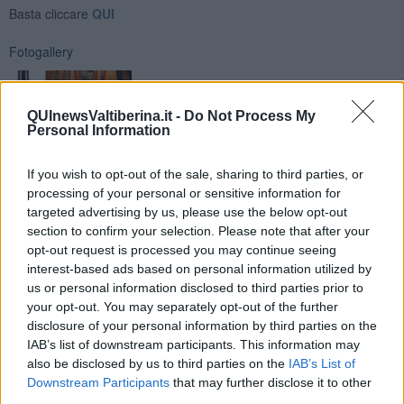
Basta cliccare
QUI
Fotogallery
QUInewsValtiberina.it -
Do Not Process My
Personal Information
If you wish to opt-out of the sale, sharing to third parties, or
Ti potrebbe interessare anche:
processing of your personal or sensitive information for
targeted advertising by us, please use the below opt-out
Articoli dal Blog “Vignaioli e vini” di Nadio Stronchi
section to confirm your selection. Please note that after your
​Che “Odissea sia”
opt-out request is processed you may continue seeing
Scuola di vita e creatività
interest-based ads based on personal information utilized by
​La volontà di essere “primi”
us or personal information disclosed to third parties prior to
Norme viticole e enologiche che miglioreranno la qualità
your opt-out. You may separately opt-out of the further
​I vini della Maremma si stanno arricchendo
disclosure of your personal information by third parties on the
Vino, il clima ci mette alle “corde”
IAB’s list of downstream participants. This information may
Il terroir necessario per il vino del futuro
also be disclosed by us to third parties on the
IAB’s List of
​Vino di uva di Malvasia Istriana: in Maremma usata poco
Downstream Participants
that may further disclose it to other
​Libreria antiquaria e il “vino scritto”
third parties.