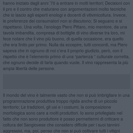
hanno iniziato dagli anni ’70 a entrare in molti territori; Decisioni con
il pro e il contro che maturano con argomentazioni molto tecniche
che io lascio agli esperti enologi e docenti di vitivinicoltura. Invece,
le preferenze dei consumatori non si discutono; Si seguano e si
rispettano. Una volta, l’enologo Piero Pittaro, mio mentore, da una
tavola imbandita, compresa di bottiglie di vino diverse tra loro, mi
fece notare che il vino più buono, di quella occasione, era quello
che era finito per primo. Nulla da eccepire, tutti concordi, ma Piero
sapeva che in ognuno di noi c’era il proprio giudizio, però, con il
rispetto che è l’elemento primo di una “partenza ” culturale corretta,
che ognuno decide di farla quando vuole. Il vino rappresenta la più
ampia libertà delle persone.
Il mondo del vino è talmente vasto che non si può imbrigliare in una
programmazione produttiva troppo rigida anche di un piccolo
territorio; Le tradizioni, gli usi e i costumi, la composizione
morfologica sono care a molti produttori. Io sono privilegiato nel
fatto che non sono produttore è posso permettermi di criticare a
coltura del Sangiovese che considero difficile per i suoi tannini
aggressivi, ma, poi, penso che non si può coltivare tutti i vitigni