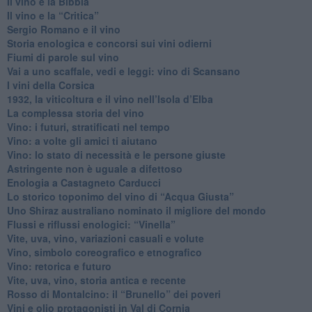
​Il vino e la Bibbia
​Il vino e la “Critica”
Sergio Romano e il vino
​Storia enologica e concorsi sui vini odierni
Fiumi di parole sul vino
​Vai a uno scaffale, vedi e leggi: vino di Scansano
​I vini della Corsica
​1932, la viticoltura e il vino nell’Isola d’Elba
​La complessa storia del vino
​Vino: i futuri, stratificati nel tempo
Vino: a volte gli amici ti aiutano
Vino: lo stato di necessità e le persone giuste
​Astringente non è uguale a difettoso
Enologia a Castagneto Carducci
Lo storico toponimo del vino di “Acqua Giusta”
Uno Shiraz australiano nominato il migliore del mondo
​Flussi e riflussi enologici: “Vinella”
Vite, uva, vino, variazioni casuali e volute
Vino, simbolo coreografico e etnografico
​Vino: retorica e futuro
​Vite, uva, vino, storia antica e recente
​Rosso di Montalcino: il “Brunello” dei poveri
Vini e olio protagonisti in Val di Cornia