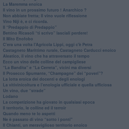
​La Maremma enoica
Il vino in un prossimo futuro ! Anarchico ?
​Non abbiate fretta; Il vino vuole riflessione
​Vino Niji è, e ci ricorda.
Il “Predappio di Predappio”
Bettino Ricasoli “ti scrivo” lasciali perdere!
Il Mito Enofobo
​C’era una volta l'Agricola Lippi, oggi c'è Petra
​Castagneto Marittimo rurale, Castagneto Carducci enoico
Aleatico, il vino che ha attraversato il tempo
Ecco un vino delle colline del campigliese
“La Bandita” e “La Cerreta”, vicini ma diversi
​Il Prosecco Spumante, “Champagne” dei “poveri”?
​La lotta eroica dei docenti e degli enologi
​La vitivinicoltura e l’enologia ufficiale e quella ufficiosa
​Un vino, due “strade”
Lodano
​La competizione ha giovato in qualsiasi epoca
Il territorio, le colline ed il terroir
Quando meno te lo aspetti
​Ne è passato di vino “sotto i ponti"
​Il Chianti, un meraviglioso territorio enoico