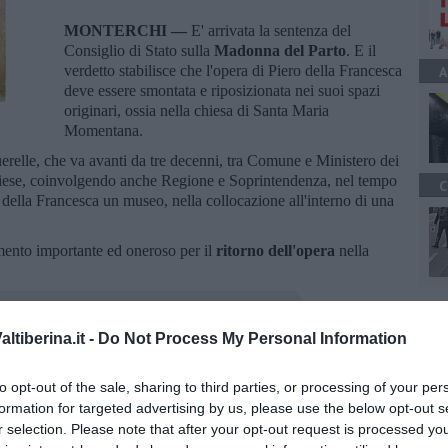
MONTERCHI —
E' arrivata la sentenza del
Consiglio di Stato sulla
Madonna del Parto
. E il
verdetto stabilisce che l'opera di Piero della Francesca
A
deve essere smontata e riposizionata nei suoi spazi
originari, ossia nella chiesa di Santa Maria
Momentana.
erelle, che va avanti da tre decenni, tra Comune e Ministero dei
hiese, coinvolgendo anche Regione e Soprintendenza, nel tempo
C
 della Francesca un museo, nella collocazione all'interno di una
ento importante ed oneroso per il
ritorno dell'opera
nella
tiberina.it -
Do Not Process My Personal Information
to opt-out of the sale, sharing to third parties, or processing of your per
oscana iscriviti alla
Newsletter QUInews - ToscanaMedia.
formation for targeted advertising by us, please use the below opt-out s
amente nella tua casella di posta.
r selection. Please note that after your opt-out request is processed y