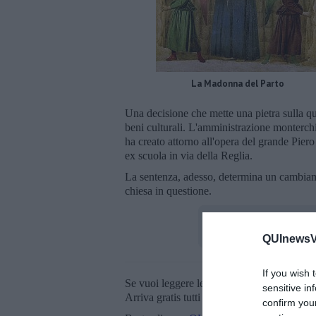
La Madonna del Parto
Una decisione che mette una pietra sulla qu
beni culturali. L'amministrazione monterc
ha creato attorno all'opera del grande Piero
ex scuola in via della Reglia.
La sentenza, adesso, determina un cambiam
chiesa in questione.
QUInewsVal
If you wish 
Se vuoi leggere le notizie principali della T
sensitive in
Arriva gratis tutti i giorni alle 20:00 dirett
confirm you