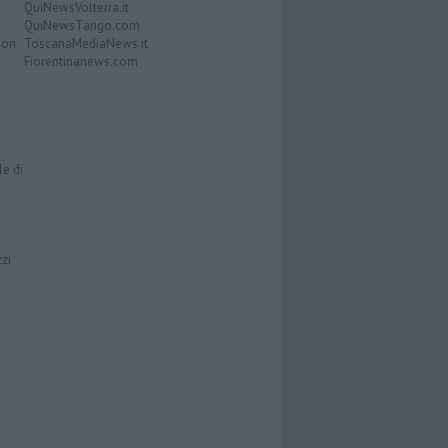
QuiNewsVolterra.it
QuiNewsTango.com
Don
ToscanaMediaNews.it
Fiorentinanews.com
le di
zzi