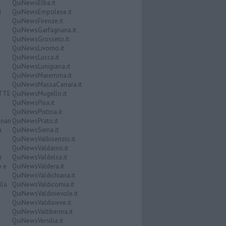
QuiNewsElba.it
i
QuiNewsEmpolese.it
QuiNewsFirenze.it
QuiNewsGarfagnana.it
QuiNewsGrosseto.it
QuiNewsLivorno.it
QuiNewsLucca.it
QuiNewsLunigiana.it
QuiNewsMaremma.it
QuiNewsMassaCarrara.it
ATTE
QuiNewsMugello.it
QuiNewsPisa.it
QuiNewsPistoia.it
nari
QuiNewsPrato.it
a
QuiNewsSiena.it
QuiNewsValbisenzio.it
QuiNewsValdarno.it
i
QuiNewsValdelsa.it
o e
QuiNewsValdera.it
QuiNewsValdichiana.it
lla
QuiNewsValdicornia.it
QuiNewsValdinievole.it
QuiNewsValdisieve.it
QuiNewsValtiberina.it
QuiNewsVersilia.it