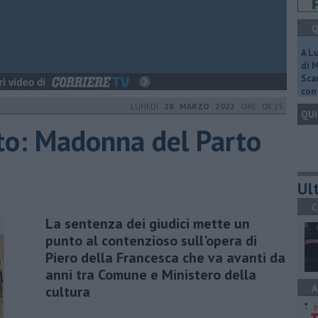
Q
A L
di 
Scar
con 
LUNEDÌ
28 MARZO 2022
ORE 08:25
QUI
ato: Madonna del Parto
Ult
C
La sentenza dei giudici mette un
punto al contenzioso sull'opera di
Piero della Francesca che va avanti da
anni tra Comune e Ministero della
A
cultura