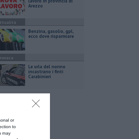
lavoro in provincia di
Arezzo
ttualità
​Benzina, gasolio, gpl,
ecco dove risparmiare
ronaca
Le urla del nonno
incastrano i finti
Carabinieri
sonal or
ection to
ou may