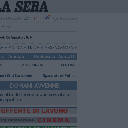
22°
34°
ANSEPOLCRO
QuiNews.net
vedì
06 Agosto 2026
SA
PISTOIA
LUCCA
MASSA CARRARA
ste
Animali
Pubblicità
Contatti
NO
SANSEPOLCRO
SESTINO
ti Carabinieri
Spacciatore-Pollicino finisce in carcere
​Tutte le offe
DOMANI AVVENNE
ccolta differenziata in crescita a
nsepolcro