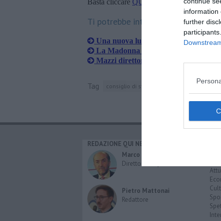
continue se
Basta cliccare
QUI
information 
Ti potrebbe interessare anche:
further disc
participants
Una nuova luce per la Madonna del 
Downstream 
La Madonna del Parto torna a splen
Mazzi direttore dei Musei della Mado
Persona
Tag
consiglio di stato
monterchi
piero dell
REDAZIONE QUI NEWS
CAT
Cro
Marco Migli
Poli
Direttore Responsabile
Attu
Eco
Cult
Pietro Mattonai
Spo
Redattore
Spet
Inte