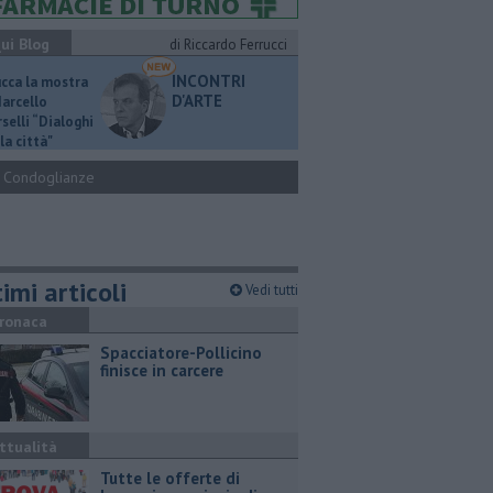
ui Blog
di Riccardo Ferrucci
INCONTRI
ucca la mostra
D'ARTE
Marcello
selli “Dialoghi
la città"
Condoglianze
imi articoli
Vedi tutti
ronaca
Spacciatore-Pollicino
finisce in carcere
ttualità
​Tutte le offerte di