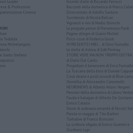
nion Leader
Incontri d'arte di Riccardo Ferrucci
rese & Professioni
Racconti della domenica di Marco Celat
grammazione Cinema
Disincantato di Adolfo Santoro
Sorridendo di Nicola Belcari
Vignaioli e vini di Nadio Stronchi
MUNI
Le pregiate penne di Pierantonio Pardi
iari
Pagine allegre di Gianni Micheli
ia Tedalda
Psico-cose di Federica Giusti
rese Michelangelo
VI PRESENTO I MIEI... di Dino Fiumalbi
terchi
Le stelle di Astrea di Edit Permay
ve Santo Stefano
STORIE VISPE MA NON TROPPO DISTR
sepolcro
di Dario Dal Canto
tino
Progettare il benessere di Erica Fiumalbi
La Toscana della birra di Davide Cappan
Cose strane e posti assurdi di Blue Lam
Storielba di Alessandro Canestrelli
NEURONEWS di Alberto Arturo Vergani
Pensieri della domenica di Libero Ventur
Fauda e balagan di Alfredo De Girolam
Enrico Catassi
Storie di ordinaria umanità di Nicolò Ste
Parole in viaggio di Tito Barbini
Turbative di Franco Bonciani
Lo scrittore sfigato di Enrico Guerrini e
Gordiano Lupi