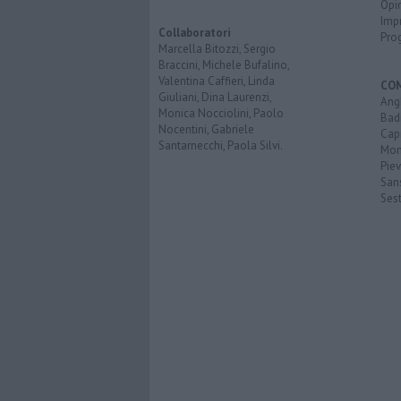
Opi
Imp
Collaboratori
Pro
Marcella Bitozzi, Sergio
Braccini, Michele Bufalino,
Valentina Caffieri, Linda
CO
Giuliani, Dina Laurenzi,
Angh
Monica Nocciolini, Paolo
Bad
Nocentini, Gabriele
Cap
Santarnecchi, Paola Silvi.
Mon
Pie
San
Ses