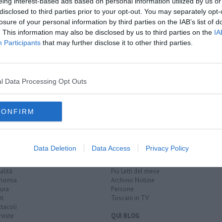
eing interest-based ads based on personal information utilized by us or
disclosed to third parties prior to your opt-out. You may separately opt-
losure of your personal information by third parties on the IAB’s list of
. This information may also be disclosed by us to third parties on the
IA
Parto
Participants
that may further disclose it to other third parties.
dere
nna del Parto
l Data Processing Opt Outs
a francesca
CONFIRM
EGORIE
RUBRICHE
Data Deletion
Data Access
Privacy Policy
naca
Le notizie di oggi
tica
Più Letti della settimana
alità
Più Letti del mese
nomia
Archivio Notizie
ura
Persone
rt
Toscani in TV
tacoli
rviste
QUI BLOG