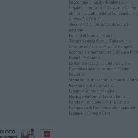
Raccontare di Gusto di Rubina Rovini
Legalità e non solo di Salvatore Calleri
Shalom La Cultura della Solidarietà di 
Andrea Pio Cristiani
VERSI-AMO di Chi mette al centro la
persona
Eureka! di Nausica Manzi
Tabasco senza filtro di Tabasco n.6
Ci vuole un fisico di Michele Campisi
Economia e territorio, da globale a loca
Daniele Salvadori
La dama a scacchi di Carlo Belciani
Due chiacchiere in cucina di Sabrina
Rossello
Storie dell'altro secolo di Marcella Bito
Easy ridere di Dario Greco
Legami d'amore di Malena ...
Musica e dintorni di Fausto Pirìto
Parole milonguere di Maria Caruso
Lo sguardo di Don Armando Zappolini
Leggere di Roberto Cerri