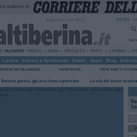
alla audience di
o
Aggiornato alle 08:25
METEO:
S
Gio
O
VALDARNO
FIRENZE
SIENA
GROSSETO
PRATO
LIVORNO
PI
Lavoro
Cultura e Spettacolo
Eventi
Sport
Blog
Intervi
CAPRESE MICHELANGELO
MONTERCHI
PIEVE SANTO STEFA
na, gasolio, gpl, ecco dove risparmiare
Le urla del nonno incastrano i fin
Ra
Sa