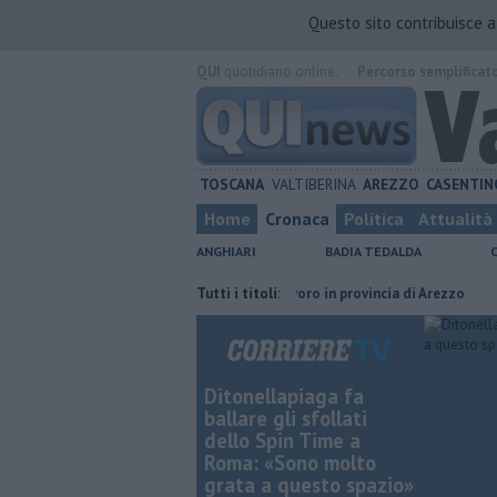
Questo sito contribuisce 
QUI
quotidiano online.
Percorso semplificat
TOSCANA
VALTIBERINA
AREZZO
CASENTIN
Home
Cronaca
Politica
Attualità
ANGHIARI
BADIA TEDALDA
 in carcere
​Tutte le offerte di lavoro in provincia di Arezzo
Tutti i titoli:
​Benzi
Ditonellapiaga fa
ballare gli sfollati
dello Spin Time a
Roma: «Sono molto
grata a questo spazio»