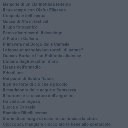
Memorie di un clarinettista redento
​Il tuo tempo con Olafur Eliasson
​L’ospedale dell’acqua
​Gocce di Afa in festival
​Il lupo fotogenico
​Parco divertimenti: il decalogo
​A Prato in Galleria
​Primavera nel Borgo delle Camelie
I dinosauri mangiavano tortelli di patate?
​Gramoz Burba e l’Iso-Polifonia albanese
L’albero degli zecchini d’oro
​I jeans nell’armadio
Erbadiluce
Nei panni di Babbo Natale
​Il punto forte di ciò che è piccolo
​Il matrimonio delle acque a Seravezza
​Il frattone e la rasatura dell’angolino
​Ho visto un reguso
Lucca e Cartasia
Bambine Ribelli cercasi
Storie di un luogo di mare in cui rinasce la storia
Cioccopoi, mangiare cioccolato fa bene allo spettacolo