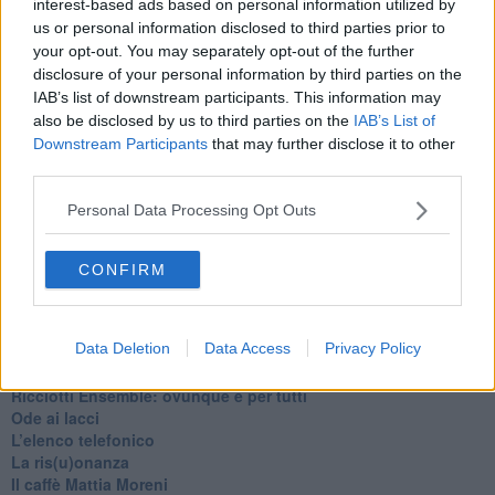
interest-based ads based on personal information utilized by
Se vuoi leggere le notizie principali della Toscana iscriviti alla
us or personal information disclosed to third parties prior to
Newsletter QUInews - ToscanaMedia.
Arriva gratis tutti i giorni
your opt-out. You may separately opt-out of the further
alle 20:00 direttamente nella tua casella di posta.
disclosure of your personal information by third parties on the
IAB’s list of downstream participants. This information may
Basta cliccare
QUI
also be disclosed by us to third parties on the
IAB’s List of
Downstream Participants
that may further disclose it to other
Fotogallery
third parties.
Personal Data Processing Opt Outs
CONFIRM
Ti potrebbe interessare anche:
Data Deletion
Data Access
Privacy Policy
Articoli dal Blog “Pagine allegre” di Gianni Micheli
​Ricciotti Ensemble: ovunque e per tutti
Ode ai lacci
​L’elenco telefonico
​La ris(u)onanza
​Il caffè Mattia Moreni