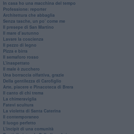
​In casa ho una macchina del tempo
Professione: reporter
Architettura che abbaglia
​Senza tasche, un po’ come me
​Il presepe di San Martino
​Il mare d’autunno
​Lavare la coscienza
​Il pezzo di legno
​Pizza e birra
​Il semaforo rosso
​L’inaspettato
​Il male è zucchero
​Una borraccia olfattiva, grazie
​Della gentilezza di Carofiglio
Arte, piacere e Pinacoteca di Brera
​Il canto di chi trema
La chimeraviglia
​Fatevi scultura
​La violetta di Santa Caterina
​Il contemporaneo
​Il luogo perfetto
​L’incipit di una comunità