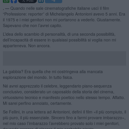
. —
Quando nelle sale cinematografiche italiane uscì il film
“Professione: reporter” di Michelangelo Antonioni avevo 5 anni. Era
il 1975 e i miei genitori non mi portarono a vederlo. Giustamente.
Sapevano che non l’avrei capito.
L’idea dello scambio di personalità, di una seconda possibilità,
dell’incapacità di essere in qualsiasi possibilità si voglia non mi
apparteneva. Non ancora.
La gabbia? Era quella che mi costringeva alla mancata
esplorazione del mondo. In tutto fisica.
Né avrei apprezzato il celebre, leggendario piano-sequenza
conclusivo, considerato un caposaldo della storia del cinema,
virtuosismo tecnico e manifesto poetico nello stesso tempo. Affatto.
Mi sarei perfino annoiato, certamente.
Se Fellini, in una lettera ad Antonioni, definì il film «il più compiuto, il
più puro, il più essenziale. Sincero fino a farmi provare imbarazzo»,
nel mio caso l’imbarazzo l’avrebbero provato solo i miei genitori,
dovendo cercare di placare il mio probabile pianto.