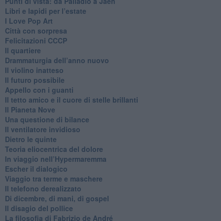
Punti di vista: da Palladio a Jaén
​Libri e lapidi per l’estate
​I Love Pop Art
Città con sorpresa
Felicitazioni CCCP
​Il quartiere
​Drammaturgia dell’anno nuovo
​Il violino inatteso
​Il futuro possibile
​Appello con i guanti
​Il tetto amico e il cuore di stelle brillanti
​Il Pianeta Nove
​Una questione di bilance
​Il ventilatore invidioso
​Dietro le quinte
​Teoria eliocentrica del dolore
In viaggio nell’Hypermaremma
​Escher il dialogico
​Viaggio tra terme e maschere
Il telefono derealizzato
​Di dicembre, di mani, di gospel
​Il disagio del pollice
​La filosofia di Fabrizio de André