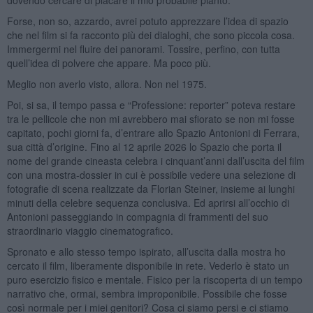
Forse, non so, azzardo, avrei potuto apprezzare l’idea di spazio
che nel film si fa racconto più dei dialoghi, che sono piccola cosa.
Immergermi nel fluire dei panorami. Tossire, perfino, con tutta
quell’idea di polvere che appare. Ma poco più.
Meglio non averlo visto, allora. Non nel 1975.
Poi, si sa, il tempo passa e “Professione: reporter” poteva restare
tra le pellicole che non mi avrebbero mai sfiorato se non mi fosse
capitato, pochi giorni fa, d’entrare allo Spazio Antonioni di Ferrara,
sua città d’origine. Fino al 12 aprile 2026 lo Spazio che porta il
nome del grande cineasta celebra i cinquant’anni dall’uscita del film
con una mostra-dossier in cui è possibile vedere una selezione di
fotografie di scena realizzate da Florian Steiner, insieme ai lunghi
minuti della celebre sequenza conclusiva. Ed aprirsi all’occhio di
Antonioni passeggiando in compagnia di frammenti del suo
straordinario viaggio cinematografico.
Spronato e allo stesso tempo ispirato, all’uscita dalla mostra ho
cercato il film, liberamente disponibile in rete. Vederlo è stato un
puro esercizio fisico e mentale. Fisico per la riscoperta di un tempo
narrativo che, ormai, sembra improponibile. Possibile che fosse
così normale per i miei genitori? Cosa ci siamo persi e ci stiamo