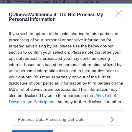
(https://www.lanuovaecologia.it/ghiacci-teli-copertura-
riscaldamento-globale/), «“Raccontare la copertura dei ghiacciai
come una soluzione agli effetti avversi del cambiamento climatico
QUInewsValtiberina.it -
Do Not Process My
non è soltanto sbagliato […] ma rischia di creare confusione e
Personal Information
compromettere la sensibilità ambientale che con fatica si è
consolidata negli ultimi anni”. Ovvero, che per frenare gli effetti
If you wish to opt-out of the sale, sharing to third parties, or
della crisi climatica − tra i quali c’è anche il ritiro dei ghiacciai −
processing of your personal or sensitive information for
l’unica strategia da attuare è alleggerire il peso delle attività
targeted advertising by us, please use the below opt-out
antropiche sul pianeta, cambiando radicalmente modelli produttivi e
section to confirm your selection. Please note that after your
di sfruttamento delle risorse, consumi e stili di vita».
opt-out request is processed you may continue seeing
Un cambiamento radicale dei modelli produttivi e di sfruttamento
interest-based ads based on personal information utilized by
delle risorse, consumi e stili di vita? Già… nei giorni del lockdown
us or personal information disclosed to third parties prior to
se ne parlava… mentre la Pianura Padana tornava a respirare
your opt-out. You may separately opt-out of the further
sembrava persino possibile. Ed ora che ho finito di scrivere, invece,
disclosure of your personal information by third parties on the
non piove più.
IAB’s list of downstream participants. This information may
Gianni Micheli
also be disclosed by us to third parties on the
IAB’s List of
Downstream Participants
that may further disclose it to other
third parties.
Personal Data Processing Opt Outs