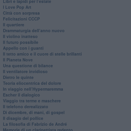
​Libri e lapidi per l’estate
​I Love Pop Art
Città con sorpresa
Felicitazioni CCCP
​Il quartiere
​Drammaturgia dell’anno nuovo
​Il violino inatteso
​Il futuro possibile
​Appello con i guanti
​Il tetto amico e il cuore di stelle brillanti
​Il Pianeta Nove
​Una questione di bilance
​Il ventilatore invidioso
​Dietro le quinte
​Teoria eliocentrica del dolore
In viaggio nell’Hypermaremma
​Escher il dialogico
​Viaggio tra terme e maschere
Il telefono derealizzato
​Di dicembre, di mani, di gospel
​Il disagio del pollice
​La filosofia di Fabrizio de André
Memorie di un clarinettista redento