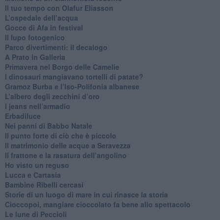
​Il tuo tempo con Olafur Eliasson
​L’ospedale dell’acqua
​Gocce di Afa in festival
​Il lupo fotogenico
​Parco divertimenti: il decalogo
​A Prato in Galleria
​Primavera nel Borgo delle Camelie
I dinosauri mangiavano tortelli di patate?
​Gramoz Burba e l’Iso-Polifonia albanese
L’albero degli zecchini d’oro
​I jeans nell’armadio
Erbadiluce
Nei panni di Babbo Natale
​Il punto forte di ciò che è piccolo
​Il matrimonio delle acque a Seravezza
​Il frattone e la rasatura dell’angolino
​Ho visto un reguso
Lucca e Cartasia
Bambine Ribelli cercasi
Storie di un luogo di mare in cui rinasce la storia
Cioccopoi, mangiare cioccolato fa bene allo spettacolo
​Le lune di Peccioli