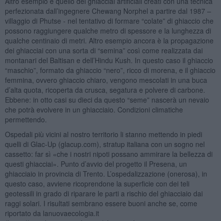
Altro esempio è quello dei ghiacciai artificiali creati con una tecnica
perfezionata dall’ingegnere Chewang Norphel a partire dal 1987 –
villaggio di Phutse - nel tentativo di formare “colate” di ghiaccio che
possono raggiungere qualche metro di spessore e la lunghezza di
qualche centinaio di metri. Altro esempio ancora è la propagazione
dei ghiacciai con una sorta di “semina” così come realizzata dai
montanari del Baltisan e dell’Hindu Kush. In questo caso il ghiaccio
“maschio”, formato da ghiaccio “nero”, ricco di morena, e il ghiaccio
femmina, ovvero ghiaccio chiaro, vengono mescolati in una buca
d’alta quota, ricoperta da crusca, segatura e polvere di carbone.
Ebbene: in otto casi su dieci da questo “seme” nascerà un nevaio
che potrà evolvere in un ghiacciaio. Condizioni climatiche
permettendo.
Ospedali più vicini al nostro territorio li stanno mettendo in piedi
quelli di Glac-Up (glacup.com), stratup italiana con un sogno nel
cassetto: far sì «che i nostri nipoti possano ammirare la bellezza di
questi ghiacciai». Punto d’avvio del progetto il Presena, un
ghiacciaio in provincia di Trento. L’ospedalizzazione (onerosa), in
questo caso, avviene ricoprendone la superficie con dei teli
geotessili in grado di riparare le parti a rischio del ghiacciaio dai
raggi solari. I risultati sembrano essere buoni anche se, come
riportato da lanuovaecologia.it