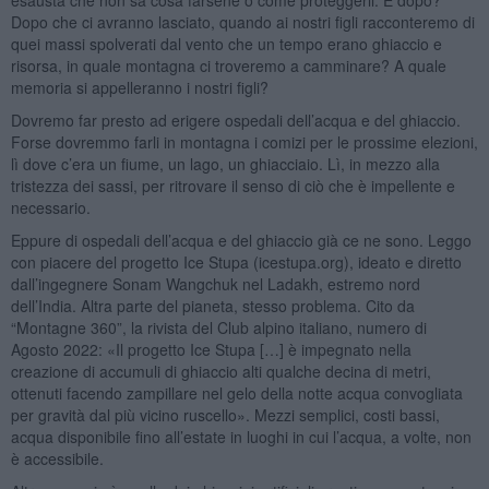
Dopo che ci avranno lasciato, quando ai nostri figli racconteremo di
quei massi spolverati dal vento che un tempo erano ghiaccio e
risorsa, in quale montagna ci troveremo a camminare? A quale
memoria si appelleranno i nostri figli?
Dovremo far presto ad erigere ospedali dell’acqua e del ghiaccio.
Forse dovremmo farli in montagna i comizi per le prossime elezioni,
lì dove c’era un fiume, un lago, un ghiacciaio. Lì, in mezzo alla
tristezza dei sassi, per ritrovare il senso di ciò che è impellente e
necessario.
Eppure di ospedali dell’acqua e del ghiaccio già ce ne sono. Leggo
con piacere del progetto Ice Stupa (icestupa.org), ideato e diretto
dall’ingegnere Sonam Wangchuk nel Ladakh, estremo nord
dell’India. Altra parte del pianeta, stesso problema. Cito da
“Montagne 360”, la rivista del Club alpino italiano, numero di
Agosto 2022: «Il progetto Ice Stupa […] è impegnato nella
creazione di accumuli di ghiaccio alti qualche decina di metri,
ottenuti facendo zampillare nel gelo della notte acqua convogliata
per gravità dal più vicino ruscello». Mezzi semplici, costi bassi,
acqua disponibile fino all’estate in luoghi in cui l’acqua, a volte, non
è accessibile.