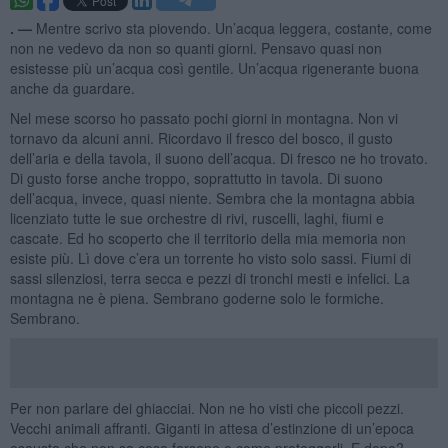
. —
Mentre scrivo sta piovendo. Un’acqua leggera, costante, come
non ne vedevo da non so quanti giorni. Pensavo quasi non
esistesse più un’acqua così gentile. Un’acqua rigenerante buona
anche da guardare.
Nel mese scorso ho passato pochi giorni in montagna. Non vi
tornavo da alcuni anni. Ricordavo il fresco del bosco, il gusto
dell’aria e della tavola, il suono dell’acqua. Di fresco ne ho trovato.
Di gusto forse anche troppo, soprattutto in tavola. Di suono
dell’acqua, invece, quasi niente. Sembra che la montagna abbia
licenziato tutte le sue orchestre di rivi, ruscelli, laghi, fiumi e
cascate. Ed ho scoperto che il territorio della mia memoria non
esiste più. Lì dove c’era un torrente ho visto solo sassi. Fiumi di
sassi silenziosi, terra secca e pezzi di tronchi mesti e infelici. La
montagna ne è piena. Sembrano goderne solo le formiche.
Sembrano.
Per non parlare dei ghiacciai. Non ne ho visti che piccoli pezzi.
Vecchi animali affranti. Giganti in attesa d’estinzione di un’epoca
esausta che non sa cosa farsene o come proteggerli. E dopo?