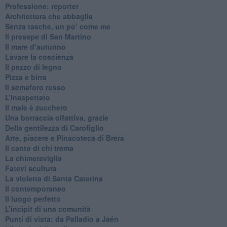
Professione: reporter
Architettura che abbaglia
​Senza tasche, un po’ come me
​Il presepe di San Martino
​Il mare d’autunno
​Lavare la coscienza
​Il pezzo di legno
​Pizza e birra
​Il semaforo rosso
​L’inaspettato
​Il male è zucchero
​Una borraccia olfattiva, grazie
​Della gentilezza di Carofiglio
Arte, piacere e Pinacoteca di Brera
​Il canto di chi trema
La chimeraviglia
​Fatevi scultura
​La violetta di Santa Caterina
​Il contemporaneo
​Il luogo perfetto
​L’incipit di una comunità
Punti di vista: da Palladio a Jaén