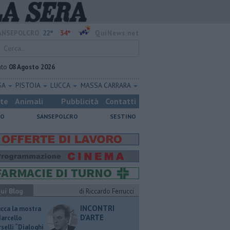
22°
34°
ANSEPOLCRO
QuiNews.net
ato
08 Agosto 2026
SA
PISTOIA
LUCCA
MASSA CARRARA
ste
Animali
Pubblicità
Contatti
NO
SANSEPOLCRO
SESTINO
ui Blog
di Riccardo Ferrucci
INCONTRI
ucca la mostra
D'ARTE
Marcello
selli “Dialoghi