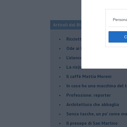
Persona
Articoli dal Blog “Pagine allegre” di
​Ricciotti Ensemble: ovunque e
Ode ai lacci
​L’elenco telefonico
​La ris(u)onanza
​Il caffè Mattia Moreni
​In casa ho una macchina del
Professione: reporter
Architettura che abbaglia
​Senza tasche, un po’ come m
​Il presepe di San Martino