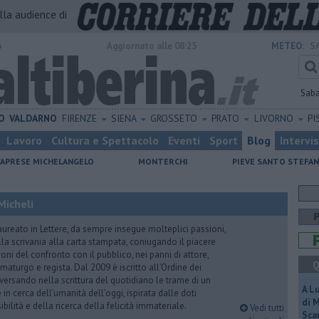
alla audience di
o
Aggiornato alle 08:25
METEO:
S
Sab
O
VALDARNO
FIRENZE
SIENA
GROSSETO
PRATO
LIVORNO
PI
Lavoro
Cultura e Spettacolo
Eventi
Sport
Blog
Intervi
CAPRESE MICHELANGELO
MONTERCHI
PIEVE SANTO STEFA
Micheli
aureato in Lettere, da sempre insegue molteplici passioni,
lla scrivania alla carta stampata, coniugando il piacere
oni del confronto con il pubblico, nei panni di attore,
Q
maturgo e regista. Dal 2009 è iscritto all’Ordine dei
iversando nella scrittura del quotidiano le trame di un
A L
n cerca dell’umanità dell’oggi, ispirata dalle doti
di 
ibilità e della ricerca della felicità immateriale.
Vedi tutti
Scar