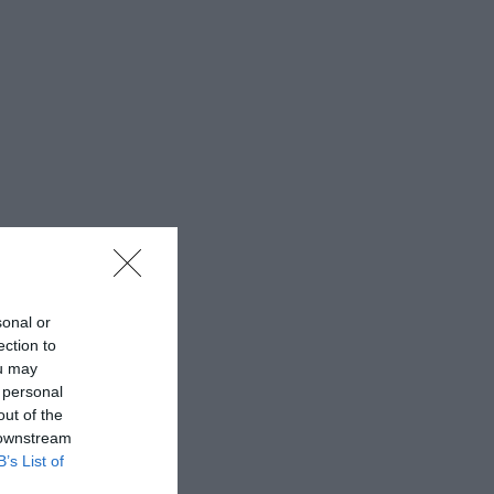
sonal or
ection to
ou may
 personal
out of the
 downstream
B’s List of