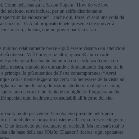
ssi. Come nella stanza n. 5, con l’opera “How do we live
del telefono, terra inclusa, per un selfie disorientante
spectrum kaleidoscope” - anche qui, forse, ci sarà una coda da
lla stanza n. 10. A tal proposito tenete presente che converrà
 ben carico o, almeno, con un power bank in tasca.
 minimo relativamente breve e può essere vissuta con attenzioni
 età diverse. Vi è l’arte, senz’altro, quasi 30 anni di arte
 vi è anche un affascinante incontro con la scienza (come con
co della mostra, stimolando domande e domandando risposte tra le
 e principe, la più autentica dell’arte contemporanea: “Avrei
nque con la mente leggera ma certo col benessere della visita ad
glia ma anche di tanto, durissimo, studio in molteplici campi,
a tanto tanto lavoro. Che richiede un biglietto d’ingresso anche
ffe speciali tutte facilmente consultabili all’interno del sito
’è un solo modo per vedere l’arcobaleno presente nell’opera
ntro. L’arcobaleno comparirà insieme all’acqua, fresco e leggero,
iso. E un fazzoletto per asciugare gli occhiali. Ma non sarà mai lo
ea alla base della sua [Olafur Eliasson] ricerca: ogni spettatore
arte».