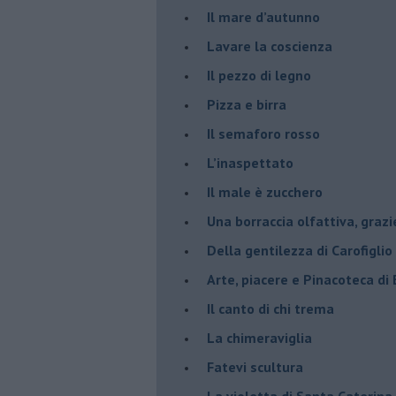
​Il mare d’autunno
​Lavare la coscienza
​Il pezzo di legno
​Pizza e birra
​Il semaforo rosso
​L’inaspettato
​Il male è zucchero
​Una borraccia olfattiva, grazi
​Della gentilezza di Carofiglio
Arte, piacere e Pinacoteca di
​Il canto di chi trema
La chimeraviglia
​Fatevi scultura
​La violetta di Santa Caterina