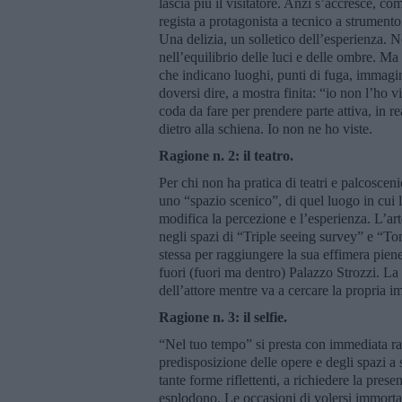
lascia più il visitatore. Anzi s’accresce, co
regista a protagonista a tecnico a strument
Una delizia, un solletico dell’esperienza. N
nell’equilibrio delle luci e delle ombre. Ma 
che indicano luoghi, punti di fuga, immagin
doversi dire, a mostra finita: “io non l’ho 
coda da fare per prendere parte attiva, in 
dietro alla schiena. Io non ne ho viste.
Ragione n. 2: il teatro.
Per chi non ha pratica di teatri e palcoscen
uno “spazio scenico”, di quel luogo in cui 
modifica la percezione e l’esperienza. L’a
negli spazi di “Triple seeing survey” e “Tom
stessa per raggiungere la sua effimera pienez
fuori (fuori ma dentro) Palazzo Strozzi. La 
dell’attore mentre va a cercare la propria im
Ragione n. 3: il selfie.
“Nel tuo tempo” si presta con immediata ra
predisposizione delle opere e degli spazi a s
tante forme riflettenti, a richiedere la prese
esplodono. Le occasioni di volersi immortal