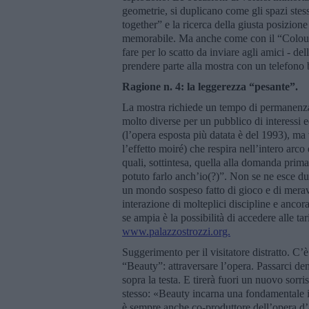
geometrie, si duplicano come gli spazi ste
together” e la ricerca della giusta posizione 
memorabile. Ma anche come con il “Colour 
fare per lo scatto da inviare agli amici - de
prendere parte alla mostra con un telefono
Ragione n. 4: la leggerezza “pesante”.
La mostra richiede un tempo di permanenza
molto diverse per un pubblico di interessi ed
(l’opera esposta più datata è del 1993), ma
l’effetto moiré) che respira nell’intero ar
quali, sottintesa, quella alla domanda prima
potuto farlo anch’io(?)”. Non se ne esce du
un mondo sospeso fatto di gioco e di meravi
interazione di molteplici discipline e ancor
se ampia è la possibilità di accedere alle tari
www.palazzostrozzi.org.
Suggerimento per il visitatore distratto. C
“Beauty”: attraversare l’opera. Passarci de
sopra la testa. E tirerà fuori un nuovo sorr
stesso: «Beauty incarna una fondamentale id
è sempre anche co-produttore dell’opera d’