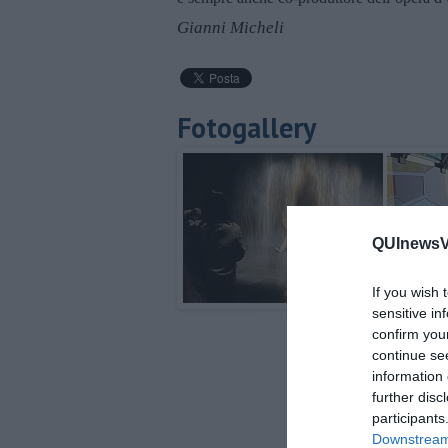
Gianni Micheli
Fotogallery
QUInewsVal
If you wish 
sensitive in
confirm you
continue se
information 
further disc
participants
Downstream 