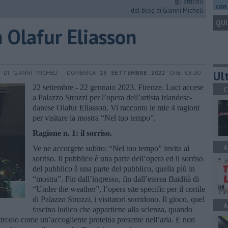
gli articoli
con 
del blog di Gianni Micheli
QUI
n Olafur Eliasson
Ult
DI GIANNI MICHELI - DOMENICA
25 SETTEMBRE 2022
ORE 08:00
22 settembre - 22 gennaio 2023. Firenze. Luci accese
C
a Palazzo Strozzi per l’opera dell’artista irlandese-
danese Olafur Eliasson. Vi racconto le mie 4 ragioni
per visitare la mostra “Nel tuo tempo”.
Ragione n. 1: il sorriso.
A
Ve ne accorgete subito: “Nel tuo tempo” invita al
sorriso. Il pubblico è una parte dell’opera ed il sorriso
del pubblico è una parte del pubblico, quella più in
“mostra”. Fin dall’ingresso, fin dall’eterea fluidità di
“Under the weather”, l’opera site specific per il cortile
di Palazzo Strozzi, i visitatori sorridono. Il gioco, quel
A
fascino ludico che appartiene alla scienza, quando
n circolo come un’accogliente proteina presente nell’aria. E non