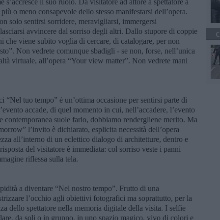
me s’accresce il suo ruolo. Da visitatore ad attore a spettatore a
o più o meno consapevole dello stesso manifestarsi dell’opera.
on solo sentirsi sorridere, meravigliarsi, immergersi
lasciarsi avvincere dal sorriso degli altri. Dallo stupore di coppie
C
i che viene subito voglia di cercare, di catalogare, per non
visto”. Non vedrete comunque sbadigli - se non, forse, nell’unica
realtà virtuale, all’opera “Your view matter”. Non vedrete mani
ici “Nel tuo tempo” è un’ottima occasione per sentirsi parte di
l’evento accade, di quel momento in cui, nell’accadere, l’evento
rte contemporanea suole farlo, dobbiamo rendergliene merito. Ma
orrow” l’invito è dichiarato, esplicita necessità dell’opera
za all’interno di un eclettico dialogo di architetture, dentro e
risposta del visitatore è immediata: col sorriso veste i panni
magine riflessa sulla tela.
pidità a diventare “Nel nostro tempo”. Frutto di una
trizzare l’occhio agli obiettivi fotografici ma soprattutto, per la
nza dello spettatore nella memoria digitale della visita. I selfie
are, da soli o in gruppo, in uno spazio magico, vivo di colori e