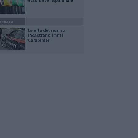
ecco dove risparmiare
ronaca
Le urla del nonno
incastrano i finti
Carabinieri