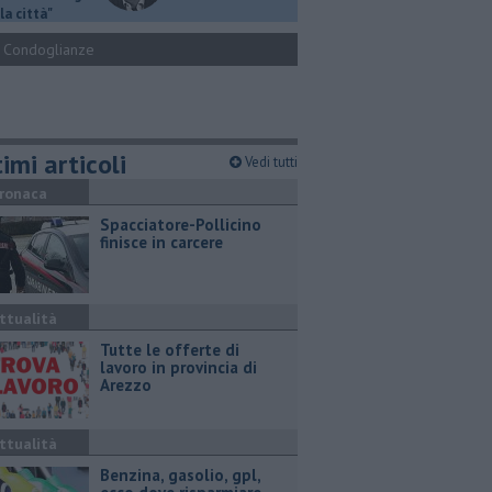
la città"
Condoglianze
imi articoli
Vedi tutti
ronaca
Spacciatore-Pollicino
finisce in carcere
ttualità
​Tutte le offerte di
lavoro in provincia di
Arezzo
ttualità
​Benzina, gasolio, gpl,