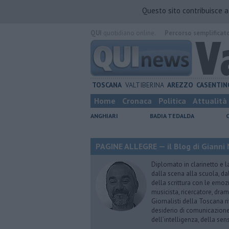
Questo sito contribuisce 
QUI
quotidiano online.
Percorso semplificat
TOSCANA
VALTIBERINA
AREZZO
CASENTIN
Home
Cronaca
Politica
Attualità
ANGHIARI
BADIA TEDALDA
PAGINE ALLEGRE — il Blog di Gianni 
Diplomato in clarinetto e l
dalla scena alla scuola, da
della scrittura con le emozi
musicista, ricercatore, dram
Giornalisti della Toscana r
desiderio di comunicazione i
dell’intelligenza, della sens