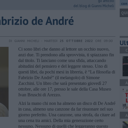
gli articoli
con 
del blog di Gianni Micheli
QUI
Fabrizio de André
Ult
DI GIANNI MICHELI - MARTEDÌ
25 OTTOBRE 2022
ORE 09:00
Ci sono libri che danno al lettore un occhio nuovo,
C
anzi due. Ti prendono alla sprovvista, ti spiazzano fin
dal titolo. Ti lanciano come una sfida, attaccando
abitudini del pensiero e del leggere stesso. Uno di
questi libri, da pochi mesi in libreria, è “La filosofia di
Fabrizio De André” (il melangolo) di Simone
A
Zacchini. Un libro che sarà presentato giovedì 27
ottobre, alle ore 17, presso le sale della Casa Museo
Ivan Bruschi di Arezzo.
Alzi la mano chi non ha almeno un disco di De André
in casa, almeno una canzone da far risuonare nel suo
giorno preferito. Una canzone, una strofa, da citare ad
A
una cena tra amici. Della mia generazione certo
nessuno. Nessuno di quelli che leggeranno questo