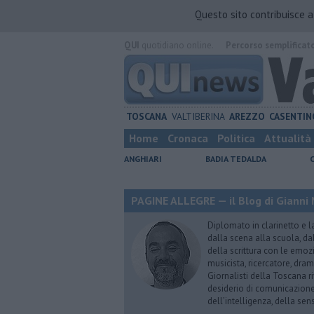
Questo sito contribuisce 
QUI
quotidiano online.
Percorso semplificat
TOSCANA
VALTIBERINA
AREZZO
CASENTIN
Home
Cronaca
Politica
Attualità
ANGHIARI
BADIA TEDALDA
PAGINE ALLEGRE — il Blog di Gianni 
Diplomato in clarinetto e l
dalla scena alla scuola, da
della scrittura con le emozi
musicista, ricercatore, dram
Giornalisti della Toscana r
desiderio di comunicazione i
dell’intelligenza, della sens