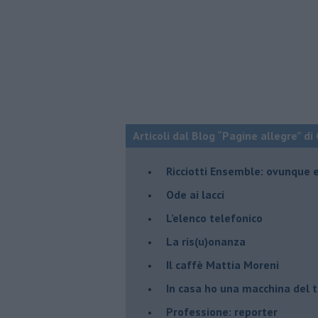
Articoli dal Blog “Pagine allegre” di
​Ricciotti Ensemble: ovunque e
Ode ai lacci
​L’elenco telefonico
​La ris(u)onanza
​Il caffè Mattia Moreni
​In casa ho una macchina del
Professione: reporter