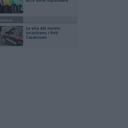
ecco dove risparmiare
ronaca
Le urla del nonno
incastrano i finti
Carabinieri