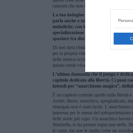
canzoni che non su autori. E “La verità” 
La tua indagine sull’universo De André, ol
Persona
parla anche e tanto di musica, di rapporto
melodiche, con le scelte compositive. Hai
specializzazione che gli si richiede e a cu
spaziare tra discipline che hanno corsi d
Di non farsi chiudere dentro una rigida cate
per la propria vita, di essere aperto alle cul
della musica occidentale con occhi sempre 
questo rende viva la propria ricerca.
L’ultima domanda che ti pongo è dedicat
capitolo dedicato alla libertà. Ci puoi ra
intendi per “anarchismo magico”, defini
È un capitolo centrale quello sulla libert
André, libero, anarchico, spregiudicato, tr
rinnegata non è stato facile. L’anarchismo
interesse per le masse del sottoproletariato 
delle storie più cupe. Un anarchico lavora
Marinella, lo ha portato sopra una stella. 
le canta, ma non le studia come un sociolog