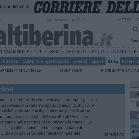
alla audience di
o
Aggiornato alle 08:25
METEO:
S
Vene
O
VALDARNO
FIRENZE
SIENA
GROSSETO
PRATO
LIVORNO
PI
Lavoro
Cultura e Spettacolo
Eventi
Sport
Blog
Intervi
CAPRESE MICHELANGELO
MONTERCHI
PIEVE SANTO STEFA
Micheli
aureato in Lettere, da sempre insegue molteplici passioni,
lla scrivania alla carta stampata, coniugando il piacere
oni del confronto con il pubblico, nei panni di attore,
Q
maturgo e regista. Dal 2009 è iscritto all’Ordine dei
iversando nella scrittura del quotidiano le trame di un
A L
n cerca dell’umanità dell’oggi, ispirata dalle doti
di 
ibilità e della ricerca della felicità immateriale.
Vedi tutti
Scar