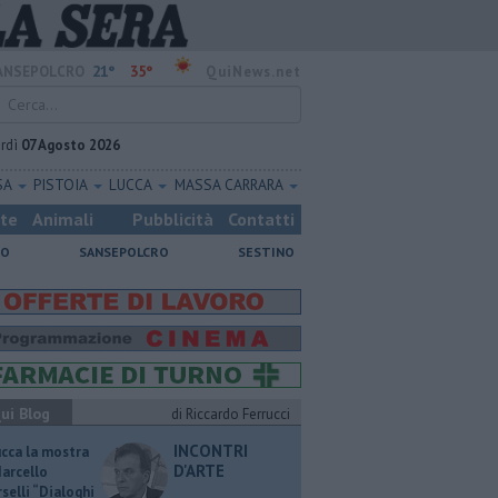
21°
35°
ANSEPOLCRO
QuiNews.net
rdì
07 Agosto 2026
SA
PISTOIA
LUCCA
MASSA CARRARA
ste
Animali
Pubblicità
Contatti
NO
SANSEPOLCRO
SESTINO
ui Blog
di Riccardo Ferrucci
INCONTRI
ucca la mostra
D'ARTE
Marcello
selli “Dialoghi