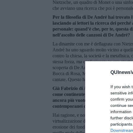
Nietzsche, un quadro di Monet o una sinfonia
che avviano una ricerca che poi è personale
Per la filosofia di De André hai trovato 
lasciando ai lettori la ricerca dei perch
personale: quand’è che, per te, questa d
nell’ascolto delle canzoni di De André?
La dinamite con me è deflagrata con Nietzs
André ha uno sguardo molto vicino a quello
contro la chiesa, la società e la metafisica,
stessa forza, ma confezionata in una struttu
scoperta di De André è stata con le canzoni
QUInewsVal
Bocca di Rosa, Michè) che mi hanno fatto cap
cantate. Questo ha fatto “esplodere” il mio 
If you wish 
Già Fabrizio di André parla di un conged
sensitive in
come continente culturale. A un quarto 
confirm you
ancora più vuoto se possibile, di cosa co
continue se
contemporanei capaci di raccontare il co
information 
Hai ragione, e non solo è più svuotato di se
further disc
virtualizzazione delle nostre vite non è co
participants
erosione dei fondamenti. Ormai siamo come p
Downstream 
quello reale delle nostre vite. Io non saprei