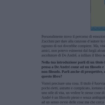
Personalmente trovo il percorso di emozion
Zacchini per dare alla canzone d’autore lo
ognuno di noi dovrebbe compiere. Ma, visto
amici, non potevo esimermi dal fargli alcune
ascoltatore di De André, a infilare il libro 
Nella tua introduzione parli di un titolo 
pensa a De André come ad un filosofo e lui
non filosofo. Parli anche di prospettive, 
questo libro?
Vorrei precisare una cosa. Il titolo è fuorvi
pochi eletti, astratto e complicato, lontano d
uno stile di vita, un vedere le stesse cose d
André è un filosofo pieno e senza ambiguità.
ad un senso ovvio delle cose ma che cerca d