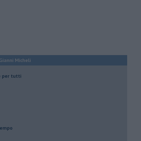
 Gianni Micheli
 per tutti
 tempo