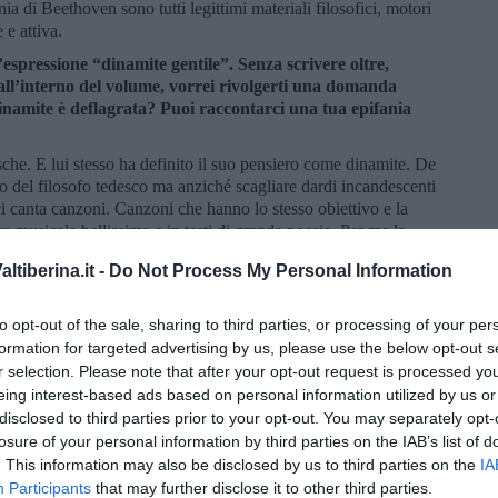
 di Beethoven sono tutti legittimi materiali filosofici, motori
 e attiva.
l’espressione “dinamite gentile”. Senza scrivere oltre,
é all’interno del volume, vorrei rivolgerti una domanda
inamite è deflagrata? Puoi raccontarci una tua epifania
che. E lui stesso ha definito il suo pensiero come dinamite. De
 del filosofo tedesco ma anziché scagliare dardi incandescenti
 ci canta canzoni. Canzoni che hanno lo stesso obiettivo e la
ra musicale bellissima e in testi di grande poesia. Per me la
 degli anni Sessanta e con una serie di personaggi (Marinella,
tiberina.it -
Do Not Process My Personal Information
ire che poteva esserci dell’altro oltre alle vicende e alle storie
interesse.
to opt-out of the sale, sharing to third parties, or processing of your per
o dalle strutture ormai svuotate di senso dell’Occidente
formation for targeted advertising by us, please use the below opt-out s
di secolo dalla sua morte questo continente, che sembra
r selection. Please note that after your opt-out request is processed y
ntinua a vivere? E, a tuo avviso, quali sono i cantautori
eing interest-based ads based on personal information utilized by us or
ntinente culturale in cui oggi viviamo?
disclosed to third parties prior to your opt-out. You may separately opt-
nso, ma ha anche perso di vista l’ultimo lumicino di realtà. La
losure of your personal information by third parties on the IAB’s list of
nseguenza del progresso della tecnologia, ma di una continua
. This information may also be disclosed by us to third parties on the
IA
iante sradicate e viviamo più nell’io ideale dei social, che in
Participants
that may further disclose it to other third parties.
 dirti chi rappresenta meglio di tutti questo. Mi oriento più su