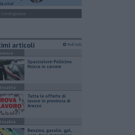
la città"
Condoglianze
imi articoli
Vedi tutti
ronaca
Spacciatore-Pollicino
finisce in carcere
ttualità
​Tutte le offerte di
lavoro in provincia di
Arezzo
ttualità
​Benzina, gasolio, gpl,