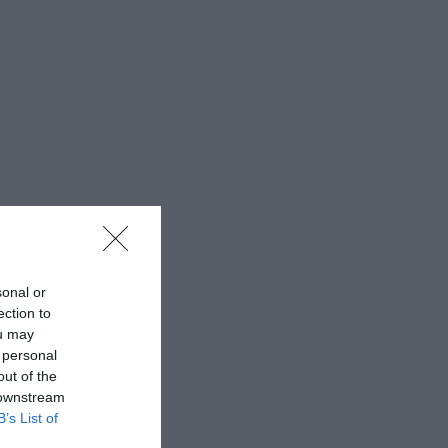
sonal or
ection to
ou may
 personal
out of the
 downstream
B’s List of