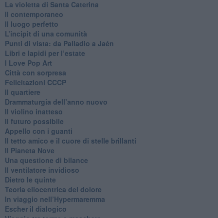
​La violetta di Santa Caterina
​Il contemporaneo
​Il luogo perfetto
​L’incipit di una comunità
Punti di vista: da Palladio a Jaén
​Libri e lapidi per l’estate
​I Love Pop Art
Città con sorpresa
Felicitazioni CCCP
​Il quartiere
​Drammaturgia dell’anno nuovo
​Il violino inatteso
​Il futuro possibile
​Appello con i guanti
​Il tetto amico e il cuore di stelle brillanti
​Il Pianeta Nove
​Una questione di bilance
​Il ventilatore invidioso
​Dietro le quinte
​Teoria eliocentrica del dolore
In viaggio nell’Hypermaremma
​Escher il dialogico