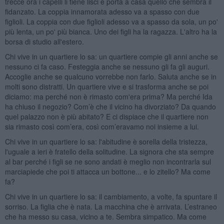
trecce ora i capelli li tiene lisci e porta a casa quello che sembra il
fidanzato. La coppia innamorata adesso va a spasso con due
figlioli. La coppia con due figlioli adesso va a spasso da sola, un po'
più lenta, un po' più bianca. Uno dei figli ha la ragazza. L'altro ha la
borsa di studio all'estero.
Chi vive in un quartiere lo sa: un quartiere compie gli anni anche se
nessuno ci fa caso. Festeggia anche se nessuno gli fa gli auguri.
Accoglie anche se qualcuno vorrebbe non farlo. Saluta anche se in
molti sono distratti. Un quartiere vive e si trasforma anche se poi
diciamo: ma perché non è rimasto com'era prima? Ma perché Ida
ha chiuso il negozio? Com’è che il vicino ha divorziato? Da quando
quel palazzo non è più abitato? E ci dispiace che il quartiere non
sia rimasto così com’era, così com’eravamo noi insieme a lui.
Chi vive in un quartiere lo sa: l'abitudine è sorella della tristezza,
l'uguale a ieri è fratello della solitudine. La signora che sta sempre
al bar perché i figli se ne sono andati è meglio non incontrarla sul
marciapiede che poi ti attacca un bottone... e lo zitello? Ma come
fa?
Chi vive in un quartiere lo sa: il cambiamento, a volte, fa spuntare il
sorriso. La figlia che è nata. La macchina che è arrivata. L’estraneo
che ha messo su casa, vicino a te. Sembra simpatico. Ma come