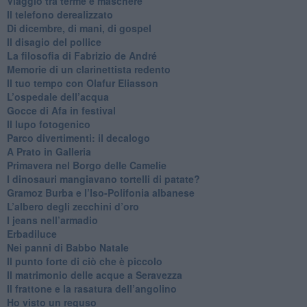
​Viaggio tra terme e maschere
Il telefono derealizzato
​Di dicembre, di mani, di gospel
​Il disagio del pollice
​La filosofia di Fabrizio de André
Memorie di un clarinettista redento
​Il tuo tempo con Olafur Eliasson
​L’ospedale dell’acqua
​Gocce di Afa in festival
​Il lupo fotogenico
​Parco divertimenti: il decalogo
​A Prato in Galleria
​Primavera nel Borgo delle Camelie
I dinosauri mangiavano tortelli di patate?
​Gramoz Burba e l’Iso-Polifonia albanese
L’albero degli zecchini d’oro
​I jeans nell’armadio
Erbadiluce
Nei panni di Babbo Natale
​Il punto forte di ciò che è piccolo
​Il matrimonio delle acque a Seravezza
​Il frattone e la rasatura dell’angolino
​Ho visto un reguso