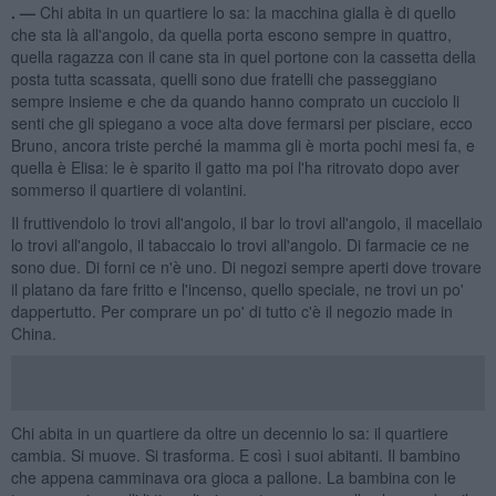
. —
Chi abita in un quartiere lo sa: la macchina gialla è di quello
che sta là all'angolo, da quella porta escono sempre in quattro,
quella ragazza con il cane sta in quel portone con la cassetta della
posta tutta scassata, quelli sono due fratelli che passeggiano
sempre insieme e che da quando hanno comprato un cucciolo li
senti che gli spiegano a voce alta dove fermarsi per pisciare, ecco
Bruno, ancora triste perché la mamma gli è morta pochi mesi fa, e
quella è Elisa: le è sparito il gatto ma poi l'ha ritrovato dopo aver
sommerso il quartiere di volantini.
Il fruttivendolo lo trovi all'angolo, il bar lo trovi all'angolo, il macellaio
lo trovi all'angolo, il tabaccaio lo trovi all'angolo. Di farmacie ce ne
sono due. Di forni ce n'è uno. Di negozi sempre aperti dove trovare
il platano da fare fritto e l'incenso, quello speciale, ne trovi un po'
dappertutto. Per comprare un po' di tutto c'è il negozio made in
China.
Chi abita in un quartiere da oltre un decennio lo sa: il quartiere
cambia. Si muove. Si trasforma. E così i suoi abitanti. Il bambino
che appena camminava ora gioca a pallone. La bambina con le