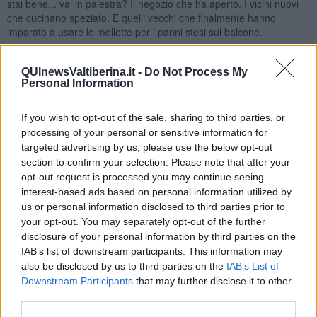
stai bene... vai in palestra? Il negozio che ha aperto. I vicini nuovi
che cucinano speziato. E quelli vecchi che finalmente hanno
imparato a usare le mollette per i panni stesi sul balcone.
Certo, ci dispiace che il quartiere non sia rimasto così com’era ma
si può pensare che l'immobilità serva a qualcosa? Nemmeno
QUInewsValtiberina.it -
Do Not Process My
esiste. Esiste la malinconia ma è un'altra cosa.
Personal Information
Gianni Micheli
If you wish to opt-out of the sale, sharing to third parties, or
processing of your personal or sensitive information for
targeted advertising by us, please use the below opt-out
section to confirm your selection. Please note that after your
opt-out request is processed you may continue seeing
interest-based ads based on personal information utilized by
Se vuoi leggere le notizie principali della Toscana iscriviti alla
us or personal information disclosed to third parties prior to
Newsletter QUInews - ToscanaMedia.
Arriva gratis tutti i giorni
your opt-out. You may separately opt-out of the further
alle 20:00 direttamente nella tua casella di posta.
disclosure of your personal information by third parties on the
Basta cliccare
QUI
IAB’s list of downstream participants. This information may
Ti potrebbe interessare anche:
also be disclosed by us to third parties on the
IAB’s List of
Downstream Participants
that may further disclose it to other
Articoli dal Blog “Pagine allegre” di Gianni Micheli
third parties.
​Ricciotti Ensemble: ovunque e per tutti