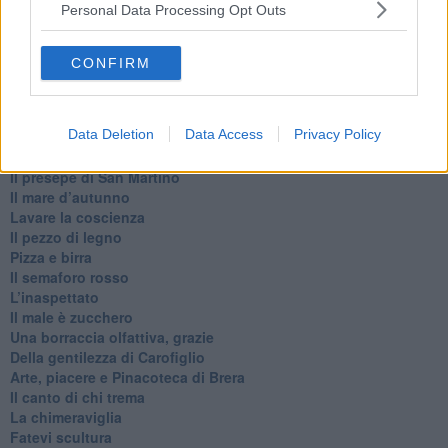
Personal Data Processing Opt Outs
Ode ai lacci
​L’elenco telefonico
​La ris(u)onanza
CONFIRM
​Il caffè Mattia Moreni
​In casa ho una macchina del tempo
Professione: reporter
Data Deletion
Data Access
Privacy Policy
Architettura che abbaglia
​Senza tasche, un po’ come me
​Il presepe di San Martino
​Il mare d’autunno
​Lavare la coscienza
​Il pezzo di legno
​Pizza e birra
​Il semaforo rosso
​L’inaspettato
​Il male è zucchero
​Una borraccia olfattiva, grazie
​Della gentilezza di Carofiglio
Arte, piacere e Pinacoteca di Brera
​Il canto di chi trema
La chimeraviglia
​Fatevi scultura