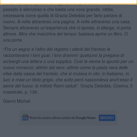
Forse è proprio questa la magia più sorprendente: scoprire che il
passato è silenzioso e che basta una voce grande, nitida,
necessaria come quella di Grazia Deledda per farlo parlare di
nuovo. A volte attraverso una pagina. A volte attraverso una casa.
Sempre attraverso un’esperienza che ci sposta, ci allarga, ci porta
altrove. Altro che macchina del tempo: bastava aprire un libro. O
una porta.
“
Fra un segno e l’altro del registro i clienti del frantoio le
raccontavano i loro guai, i loro drammi: qualcuno la pregava di
scrivergli una lettera o una supplica. Così le venne lo spunto per un
nuovo romanzo; attinto dal vero: attinto come la pasta nera delle
olive dalla vasca del frantoio, che si mutava in olio, in balsamo, in
luci; e mise un titolo grigio, che sotto però nascondeva anch’esso il
seme del fuoco: lo intitolò
Rami caduti
”.
Grazia Deledda,
Cosima
, Il
maestrale, p. 136.
Gianni Micheli