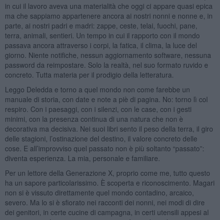
in cui il lavoro aveva una materialità che oggi ci appare quasi epica
ma che sappiamo appartenere ancora ai nostri nonni e nonne e, in
parte, ai nostri padri e madri: zappe, ceste, telai, fuochi, pane,
terra, animali, sentieri. Un tempo in cui il rapporto con il mondo
passava ancora attraverso i corpi, la fatica, il clima, la luce del
giorno. Niente notifiche, nessun aggiornamento software, nessuna
password da reimpostare. Solo la realtà, nel suo formato ruvido e
concreto. Tutta materia per il prodigio della letteratura.
Leggo Deledda e torno a quel mondo non come farebbe un
manuale di storia, con date e note a piè di pagina. No: torno lì col
respiro. Con i paesaggi, con i silenzi, con le case, con i gesti
minimi, con la presenza continua di una natura che non è
decorativa ma decisiva. Nei suoi libri sento il peso della terra, il giro
delle stagioni, l’ostinazione del destino, il valore concreto delle
cose. E all’improvviso quel passato non è più soltanto “passato”:
diventa esperienza. La mia, personale e familiare.
Per un lettore della Generazione X, proprio come me, tutto questo
ha un sapore particolarissimo. È scoperta e riconoscimento. Magari
non si è vissuto direttamente quel mondo contadino, arcaico,
severo. Ma lo si è sfiorato nei racconti dei nonni, nei modi di dire
dei genitori, in certe cucine di campagna, in certi utensili appesi al