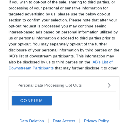
If you wish to opt-out of the sale, sharing to third parties, or
luci di un mondo che la scrittrice ha saputo trasformare in
processing of your personal or sensitive information for
letteratura. Una visita così permette più di un viaggio: dentro una
targeted advertising by us, please use the below opt-out
casa, certo, ma anche fuori da qualsiasi muro. Dentro una memoria
section to confirm your selection. Please note that after your
culturale, dentro una geografia dell’anima, dentro quel tempo
opt-out request is processed you may continue seeing
lontano che nei libri continua a respirare.
interest-based ads based on personal information utilized by
Per la Generazione X questo viaggio ha qualcosa di personale. È il
us or personal information disclosed to third parties prior to
privilegio di appartenere all’ultima generazione che abbia ancora
your opt-out. You may separately opt-out of the further
sentito l’eco diretta di quel mondo senza averci abitato davvero.
disclosure of your personal information by third parties on the
Quella che ha conosciuto la modernità prima che diventasse totale,
IAB’s list of downstream participants. This information may
e che quindi, leggendo Deledda, non percepisce solo una distanza
also be disclosed by us to third parties on the
IAB’s List of
storica ma anche una vibrazione familiare. Come se tra la pagina e
Downstream Participants
that may further disclose it to other
il lettore si tendesse un ponte fatto di memoria culturale e memoria
third parties.
domestica.
Leggo Deledda e non avverto solo il racconto di un’altra epoca, ma
Personal Data Processing Opt Outs
la sua accessibilità. L’effetto è quasi miracoloso. È come varcare
una soglia e trovarsi in un’Italia di campi e cortili, di fuoco e polvere,
CONFIRM
di stagioni che dettano legge e di oggetti che hanno ancora un
nome, un peso, una funzione. Un’Italia lontanissima ma non del
tutto estranea.
Data Deletion
Data Access
Privacy Policy
E a Nuoro, quella soglia si può perfino toccare.