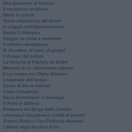
​Una questione di bilance
​Il ventilatore invidioso
​Dietro le quinte
​Teoria eliocentrica del dolore
In viaggio nell’Hypermaremma
​Escher il dialogico
​Viaggio tra terme e maschere
Il telefono derealizzato
​Di dicembre, di mani, di gospel
​Il disagio del pollice
​La filosofia di Fabrizio de André
Memorie di un clarinettista redento
​Il tuo tempo con Olafur Eliasson
​L’ospedale dell’acqua
​Gocce di Afa in festival
​Il lupo fotogenico
​Parco divertimenti: il decalogo
​A Prato in Galleria
​Primavera nel Borgo delle Camelie
I dinosauri mangiavano tortelli di patate?
​Gramoz Burba e l’Iso-Polifonia albanese
L’albero degli zecchini d’oro