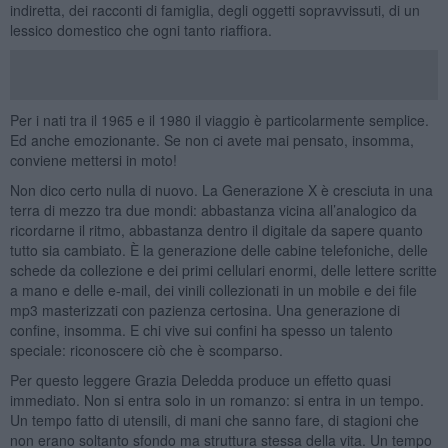
indiretta, dei racconti di famiglia, degli oggetti sopravvissuti, di un
lessico domestico che ogni tanto riaffiora.
Per i nati tra il 1965 e il 1980 il viaggio è particolarmente semplice.
Ed anche emozionante. Se non ci avete mai pensato, insomma,
conviene mettersi in moto!
Non dico certo nulla di nuovo. La Generazione X è cresciuta in una
terra di mezzo tra due mondi: abbastanza vicina all’analogico da
ricordarne il ritmo, abbastanza dentro il digitale da sapere quanto
tutto sia cambiato. È la generazione delle cabine telefoniche, delle
schede da collezione e dei primi cellulari enormi, delle lettere scritte
a mano e delle e-mail, dei vinili collezionati in un mobile e dei file
mp3 masterizzati con pazienza certosina. Una generazione di
confine, insomma. E chi vive sui confini ha spesso un talento
speciale: riconoscere ciò che è scomparso.
Per questo leggere Grazia Deledda produce un effetto quasi
immediato. Non si entra solo in un romanzo: si entra in un tempo.
Un tempo fatto di utensili, di mani che sanno fare, di stagioni che
non erano soltanto sfondo ma struttura stessa della vita. Un tempo