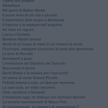
​I jeans nell’armadio
Erbadiluce
Nei panni di Babbo Natale
​Il punto forte di ciò che è piccolo
​Il matrimonio delle acque a Seravezza
​Il frattone e la rasatura dell’angolino
​Ho visto un reguso
Lucca e Cartasia
Bambine Ribelli cercasi
Storie di un luogo di mare in cui rinasce la storia
Cioccopoi, mangiare cioccolato fa bene allo spettacolo
​Le lune di Peccioli
​Sentimenti a peso
​L’invenzione del Giardino dei Tarocchi
​Raccontare il lavoro
David Bowie e la musica per i tuoi occhi
Un’amica di nome Ottavia Piccolo
​Felicità Interna Lorda: un’idea per muoversi
​La casa sola, un video racconto
​Città, metafore e fantasmi
Il musicista oggi, un dialogo con Gennaro Spinelli
Le monete (sentimentali) di Marco Polo
​Di cortometraggi, di cinema e di generazione Z