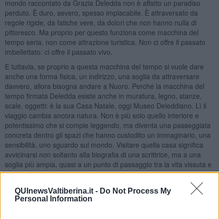
mondo raccontato da Grazia Deledda non è affatto un paradiso
perduto. È duro, severo, spesso implacabile. È attraversato da
regole rigide, da fatiche vere, da dolori che non hanno nulla di
pittoresco. Ma proprio per questo funziona come macchina del
tempo seria, non come attrazione turistica. Non ci offre il passato
imbellettato: ci offre il passato vivo.
E tuttavia, se proprio a questa macchina del tempo si vuole dare
anche una forma fisica, un indirizzo, una soglia da attraversare
davvero, allora bisogna andare a Nuoro. Perché la macchina del
tempo firmata Deledda esiste anche in muratura, legno, stanze,
scale, oggetti: è la sua Casa Natale, oggi Museo Deleddiano. Lì il
viaggio cambia ancora natura. Non è più solo quello interiore e
potentissimo che si compie leggendo, ma diventa una passeggiata
concreta dentro gli spazi che hanno custodito un immaginario, una
sensibilità, uno sguardo sul mondo. Visitare quella casa significa
avvicinarsi non soltanto alla biografia di una scrittrice, ma a una
soglia più ampia, quasi a un punto di passaggio tra la vita vissuta e
la vita raccontata.
Ed è forse questo l’aspetto più bello: la Casa Natale non chiude
QUInewsValtiberina.it -
Do Not Process My
Deledda dentro quattro mura, semmai fa il contrario. Le mura
Personal Information
diventano un punto di partenza. Da lì si esce verso le sue pagine, e
dalle pagine si torna ai cortili, ai paesaggi, ai ritmi, alle ombre e alle