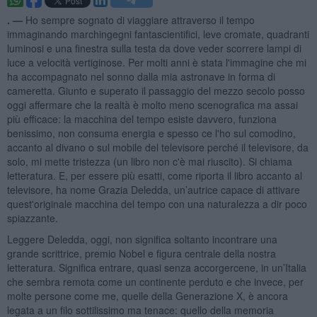
. —
Ho sempre sognato di viaggiare attraverso il tempo
immaginando marchingegni fantascientifici, leve cromate, quadranti
luminosi e una finestra sulla testa da dove veder scorrere lampi di
luce a velocità vertiginose. Per molti anni è stata l'immagine che mi
ha accompagnato nel sonno dalla mia astronave in forma di
cameretta. Giunto e superato il passaggio del mezzo secolo posso
oggi affermare che la realtà è molto meno scenografica ma assai
più efficace: la macchina del tempo esiste davvero, funziona
benissimo, non consuma energia e spesso ce l'ho sul comodino,
accanto al divano o sul mobile del televisore perché il televisore, da
solo, mi mette tristezza (un libro non c'è mai riuscito). Si chiama
letteratura. E, per essere più esatti, come riporta il libro accanto al
televisore, ha nome Grazia Deledda, un’autrice capace di attivare
quest'originale macchina del tempo con una naturalezza a dir poco
spiazzante.
Leggere Deledda, oggi, non significa soltanto incontrare una
grande scrittrice, premio Nobel e figura centrale della nostra
letteratura. Significa entrare, quasi senza accorgercene, in un’Italia
che sembra remota come un continente perduto e che invece, per
molte persone come me, quelle della Generazione X, è ancora
legata a un filo sottilissimo ma tenace: quello della memoria