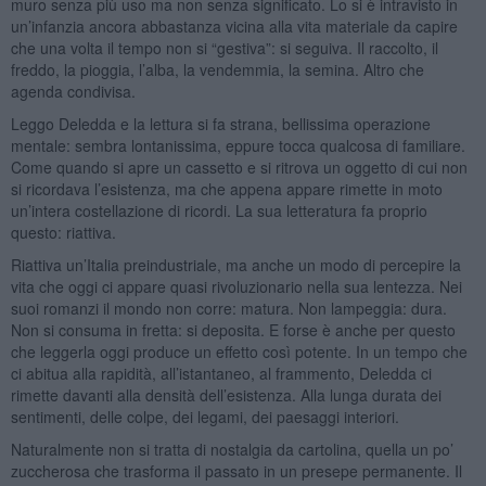
muro senza più uso ma non senza significato. Lo si è intravisto in
un’infanzia ancora abbastanza vicina alla vita materiale da capire
che una volta il tempo non si “gestiva”: si seguiva. Il raccolto, il
freddo, la pioggia, l’alba, la vendemmia, la semina. Altro che
agenda condivisa.
Leggo Deledda e la lettura si fa strana, bellissima operazione
mentale: sembra lontanissima, eppure tocca qualcosa di familiare.
Come quando si apre un cassetto e si ritrova un oggetto di cui non
si ricordava l’esistenza, ma che appena appare rimette in moto
un’intera costellazione di ricordi. La sua letteratura fa proprio
questo: riattiva.
Riattiva un’Italia preindustriale, ma anche un modo di percepire la
vita che oggi ci appare quasi rivoluzionario nella sua lentezza. Nei
suoi romanzi il mondo non corre: matura. Non lampeggia: dura.
Non si consuma in fretta: si deposita. E forse è anche per questo
che leggerla oggi produce un effetto così potente. In un tempo che
ci abitua alla rapidità, all’istantaneo, al frammento, Deledda ci
rimette davanti alla densità dell’esistenza. Alla lunga durata dei
sentimenti, delle colpe, dei legami, dei paesaggi interiori.
Naturalmente non si tratta di nostalgia da cartolina, quella un po’
zuccherosa che trasforma il passato in un presepe permanente. Il