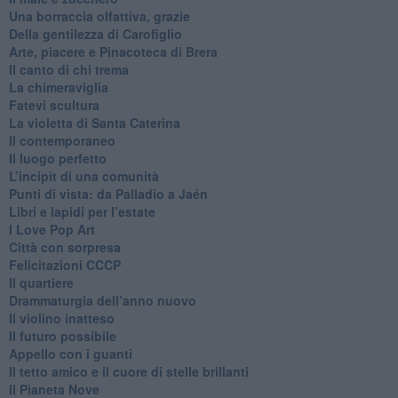
​Una borraccia olfattiva, grazie
​Della gentilezza di Carofiglio
Arte, piacere e Pinacoteca di Brera
​Il canto di chi trema
La chimeraviglia
​Fatevi scultura
​La violetta di Santa Caterina
​Il contemporaneo
​Il luogo perfetto
​L’incipit di una comunità
Punti di vista: da Palladio a Jaén
​Libri e lapidi per l’estate
​I Love Pop Art
Città con sorpresa
Felicitazioni CCCP
​Il quartiere
​Drammaturgia dell’anno nuovo
​Il violino inatteso
​Il futuro possibile
​Appello con i guanti
​Il tetto amico e il cuore di stelle brillanti
​Il Pianeta Nove