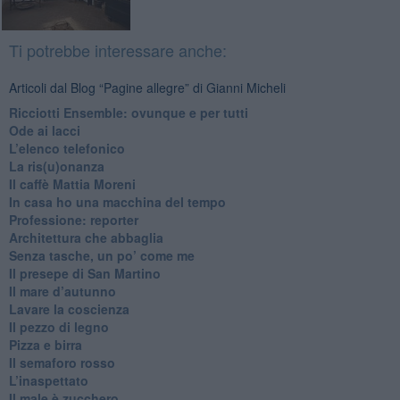
Ti potrebbe interessare anche:
Articoli dal Blog “Pagine allegre” di Gianni Micheli
​Ricciotti Ensemble: ovunque e per tutti
Ode ai lacci
​L’elenco telefonico
​La ris(u)onanza
​Il caffè Mattia Moreni
​In casa ho una macchina del tempo
Professione: reporter
Architettura che abbaglia
​Senza tasche, un po’ come me
​Il presepe di San Martino
​Il mare d’autunno
​Lavare la coscienza
​Il pezzo di legno
​Pizza e birra
​Il semaforo rosso
​L’inaspettato
​Il male è zucchero