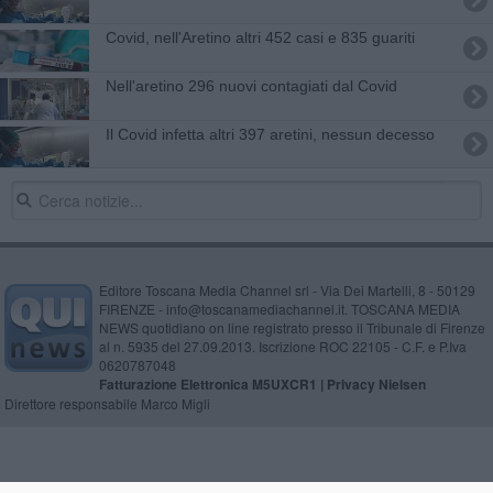
Covid, nell'Aretino altri 452 casi e 835 guariti
Nell'aretino 296 nuovi contagiati dal Covid
Il Covid infetta altri 397 aretini, nessun decesso
Editore Toscana Media Channel srl - Via Dei Martelli, 8 - 50129
FIRENZE - info@toscanamediachannel.it. TOSCANA MEDIA
NEWS quotidiano on line registrato presso il Tribunale di Firenze
al n. 5935 del 27.09.2013. Iscrizione ROC 22105 - C.F. e P.Iva
0620787048
Fatturazione Elettronica M5UXCR1 |
Privacy Nielsen
Direttore responsabile Marco Migli
Powered by
Aperion.it