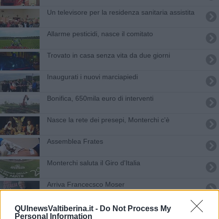
Un televisore per la residenza sanitaria assistita
Allarme pesticidi, nasce il comitato
Trovato in casa senza vita da due giorni
Inaugurati i nuovi marciapiedi
Bonifica, 650mila euro di interventi
Nasce la rete dei presepi, Monterchi c'è
Assemblea Frates
Monterchi saluta il Giro d'Italia
Arriva Francecsco Moser
Giornalisti in visita alle "Terre di Piero"
QUInewsValtiberina.it -
Do Not Process My
Personal Information