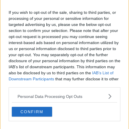
Con la moto contro il guard rail
If you wish to opt-out of the sale, sharing to third parties, or
Va a fuoco il tetto del night club
processing of your personal or sensitive information for
targeted advertising by us, please use the below opt-out
Arriva Boeri per il centenario del terremoto
section to confirm your selection. Please note that after your
opt-out request is processed you may continue seeing
interest-based ads based on personal information utilized by
Donna trovata morta in casa
us or personal information disclosed to third parties prior to
your opt-out. You may separately opt-out of the further
Orari invernali per i Musei
disclosure of your personal information by third parties on the
IAB’s list of downstream participants. This information may
Ladri lasciano perle per strada
also be disclosed by us to third parties on the
IAB’s List of
Downstream Participants
that may further disclose it to other
"Riflessi" al Museo Civico della Madonna del Parto
third parties.
Tre incidenti sul lavoro in due ore
Personal Data Processing Opt Outs
Ghiaccio, obbligo di catene o pneumatici da neve
CONFIRM
Manutenzione strade, due milioni per 43 Comuni