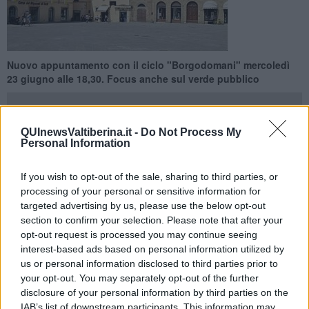
Nuovo appuntamento con il ciclo "Borgodomani" mercoledì
23 giugno alle 18,30. Focus anche sul verde pubblico
QUInewsValtiberina.it -
Do Not Process My
Personal Information
SANSEPOLCRO —
Eccoci ad un altro appuntamento con
If you wish to opt-out of the sale, sharing to third parties, or
“Borgodomani”, il ciclo di incontri organizzati dal Movimento 5
processing of your personal or sensitive information for
Stelle.
Mercoledì 23 giugno alle 18,30
, in diretta sui canali
targeted advertising by us, please use the below opt-out
Facebook e Yotube, si parlerà del
decoro urbano
, affrontando
questo argomento sotto molti punti di vista:
principalmente, quelli
section to confirm your selection. Please note that after your
che concernono la riqualificazione di palazzi e immobili
opt-out request is processed you may continue seeing
attualmente inutilizzati e l’ampliamento e la manutenzione
interest-based ads based on personal information utilized by
degli spazi verdi.
us or personal information disclosed to third parties prior to
your opt-out. You may separately opt-out of the further
Interverranno
Francesco De Pasquale, sindaco di Carrara
, città
disclosure of your personal information by third parties on the
dove negli ultimi anni dal punto di vista del decoro urbano sono
IAB’s list of downstream participants. This information may