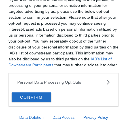
Successo di "Dialogo per la pace"
processing of your personal or sensitive information for
targeted advertising by us, please use the below opt-out
section to confirm your selection. Please note that after your
Recuperata un'opera rubata nel 1998
opt-out request is processed you may continue seeing
interest-based ads based on personal information utilized by
Un convegno sul rischio sismico
us or personal information disclosed to third parties prior to
your opt-out. You may separately opt-out of the further
​L’augurio di Natale del vescovo Migliavacca
disclosure of your personal information by third parties on the
IAB’s list of downstream participants. This information may
Consiglio Comunale straordinario Luca Pacioli
also be disclosed by us to third parties on the
IAB’s List of
Downstream Participants
that may further disclose it to other
Arrivano i primi dieci profughi
third parties.
"Gratien prete inadeguato"
Personal Data Processing Opt Outs
L'Organ Festival riparte dai virtuosismi polacchi
CONFIRM
Rievocazione per la città di Cosimo I
Una giornata dedicata all'arte
Data Deletion
Data Access
Privacy Policy