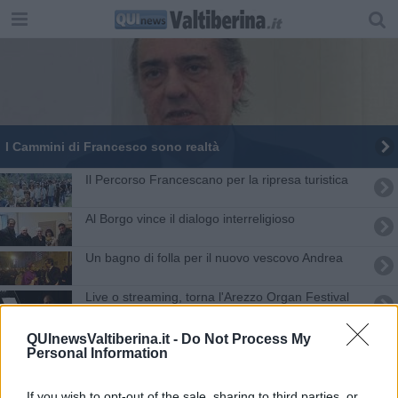
I Cammini di Francesco sono realtà
Il Percorso Francescano per la ripresa turistica
Al Borgo vince il dialogo interreligioso
Un bagno di folla per il nuovo vescovo Andrea
Live o streaming, torna l'Arezzo Organ Festival
Al via il Festival dei Cammini di Francesco
QUInewsValtiberina.it -
Do Not Process My
Personal Information
Il cardinale Bassetti nuovo presidente della Cei
If you wish to opt-out of the sale, sharing to third parties, or