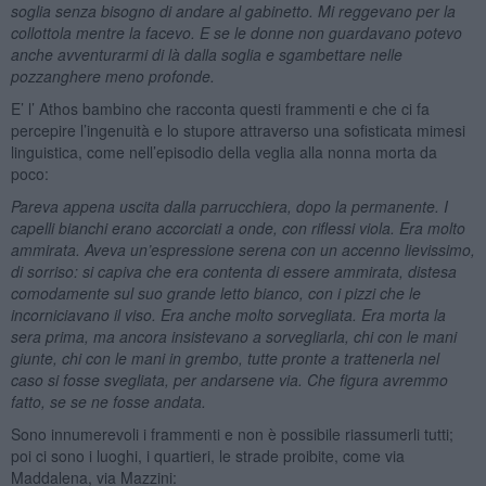
soglia senza bisogno di andare al gabinetto. Mi reggevano per la
collottola mentre la facevo. E se le donne non guardavano potevo
anche avventurarmi di là dalla soglia e sgambettare nelle
pozzanghere meno profonde.
E’ l’ Athos bambino che racconta questi frammenti e che ci fa
percepire l’ingenuità e lo stupore attraverso una sofisticata mimesi
linguistica, come nell’episodio della veglia alla nonna morta da
poco:
Pareva appena uscita dalla parrucchiera, dopo la permanente. I
capelli bianchi erano accorciati a onde, con riflessi viola. Era molto
ammirata. Aveva un’espressione serena con un accenno lievissimo,
di sorriso: si capiva che era contenta di essere ammirata, distesa
comodamente sul suo grande letto bianco, con i pizzi che le
incorniciavano il viso. Era anche molto sorvegliata. Era morta la
sera prima, ma ancora insistevano a sorvegliarla, chi con le mani
giunte, chi con le mani in grembo, tutte pronte a trattenerla nel
caso si fosse svegliata, per andarsene via. Che figura avremmo
fatto, se se ne fosse andata.
Sono innumerevoli i frammenti e non è possibile riassumerli tutti;
poi ci sono i luoghi, i quartieri, le strade proibite, come via
Maddalena, via Mazzini: