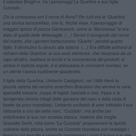
il calzolaio Breghi e, tra i personaggi La Quartina e suo figlio
Cucciolo.
Chi la conosceva con il nome di Anna? Per tutti era la “Quartina”,
una storica bancarellaia, che fu, finché visse, il personaggio di
maggior spicco di piazza Gambacorti, come la “Baronessa” lo era
stato di quella delle Vettovaglie. (…) Derivò il nomignolo dal nome
del marito, che i genitori battezzarono “Quarto”, perché quarto
figlio. Il diminutivo fu dovuto alla statura. (…) Era difficile sottrarsi ai
richiami della Quartina: la sua voce stentorea, che risuonava da un
capo all’altro, esaltava la bontà e la convenienza dei prodotti, si
alzava in battute argute, e si abbassava in commenti mordaci, se
un cliente l’aveva inutilmente spazientita.
Il figlio della Quartina, Umberto Castiglioni, nel 1968 rilevò la
piccola osteria del vecchio anarchico Bracaloni che serviva le varie
specialità toscane ,zuppa di fagioli, baccalà e ceci, trippa e la
famigerata cioncia (ritagli delle ganasce del naso e della coda di
bestie da poco macellate). Umberto confessò di aver intitolato il suo
ristorante a uno dei sette nani, “Cucciolo”, ma anche per
sottolineare la sua non eccelsa statura. Insieme alla moglie
Graziella Gerbi, nota come “La Cucciola” proponevano le tipicità
culinarie della piazza, anche se Cucciolo ricordava con nostalgia i
tempi in cui anguille e ranocchi popolavano i corsi d’acqua e le cee