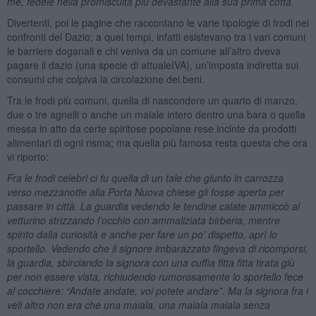
me, fedele nella promiscuità più devastante alla sua prima cotta.
Divertenti, poi le pagine che raccontano le varie tipologie di frodi nei
confronti del Dazio; a quei tempi, infatti esistevano tra i vari comuni
le barriere doganali e chi veniva da un comune all’altro dveva
pagare il dazio (una specie di attualeIVA), un’imposta indiretta sui
consumi che colpiva la circolazione dei beni.
Tra le frodi più comuni, quella di nascondere un quarto di manzo,
due o tre agnelli o anche un maiale intero dentro una bara o quella
messa in atto da certe spiritose popolane rese incinte da prodotti
alimentari di ogni risma; ma quella più famosa resta questa che ora
vi riporto:
Fra le frodi celebri ci fu quella di un tale che giunto in carrozza
verso mezzanotte alla Porta Nuova chiese gli fosse aperta per
passare in città. La guardia vedendo le tendine calate ammiccò al
vetturino strizzando l’occhio con ammaliziata birberia, mentre
spinto dalla curiosità e anche per fare un po’ dispetto, aprì lo
sportello. Vedendo che il signore imbarazzato fingeva di ricomporsi,
la guardia, sbirciando la signora con una cuffia fitta fitta tirata giù
per non essere vista, richiudendo rumorosamente lo sportello fece
al cocchiere: “Andate andate, voi potete andare”. Ma la signora fra i
veli altro non era che una maiala, una maiala maiala senza