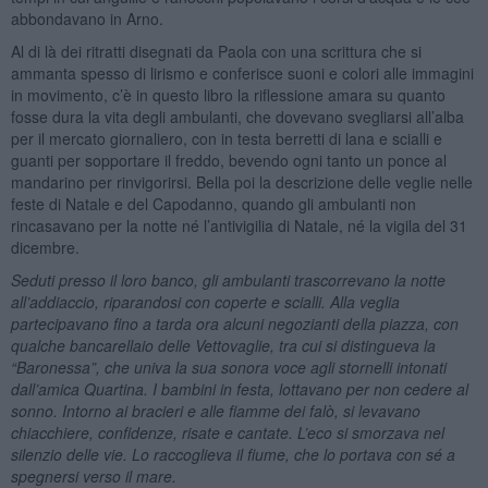
abbondavano in Arno.
Al di là dei ritratti disegnati da Paola con una scrittura che si
ammanta spesso di lirismo e conferisce suoni e colori alle immagini
in movimento, c’è in questo libro la riflessione amara su quanto
fosse dura la vita degli ambulanti, che dovevano svegliarsi all’alba
per il mercato giornaliero, con in testa berretti di lana e scialli e
guanti per sopportare il freddo, bevendo ogni tanto un ponce al
mandarino per rinvigorirsi. Bella poi la descrizione delle veglie nelle
feste di Natale e del Capodanno, quando gli ambulanti non
rincasavano per la notte né l’antivigilia di Natale, né la vigila del 31
dicembre.
Seduti presso il loro banco, gli ambulanti trascorrevano la notte
all’addiaccio, riparandosi con coperte e scialli. Alla veglia
partecipavano fino a tarda ora alcuni negozianti della piazza, con
qualche bancarellaio delle Vettovaglie, tra cui si distingueva la
“Baronessa”, che univa la sua sonora voce agli stornelli intonati
dall’amica Quartina. I bambini in festa, lottavano per non cedere al
sonno. Intorno ai bracieri e alle fiamme dei falò, si levavano
chiacchiere, confidenze, risate e cantate. L’eco si smorzava nel
silenzio delle vie. Lo raccoglieva il fiume, che lo portava con sé a
spegnersi verso il mare.