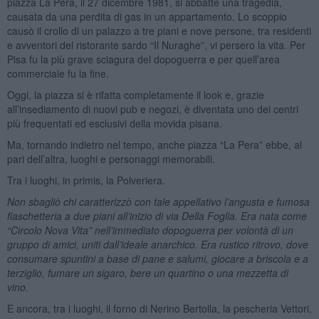
piazza La Pera, il 27 dicembre 1981, si abbatté una tragedia,
causata da una perdita di gas in un appartamento. Lo scoppio
causò il crollo di un palazzo a tre piani e nove persone, tra residenti
e avventori del ristorante sardo “Il Nuraghe”, vi persero la vita. Per
Pisa fu la più grave sciagura del dopoguerra e per quell’area
commerciale fu la fine.
Oggi, la piazza si è rifatta completamente il look e, grazie
all’insediamento di nuovi pub e negozi, è diventata uno dei centri
più frequentati ed esclusivi della movida pisana.
Ma, tornando indietro nel tempo, anche piazza “La Pera” ebbe, al
pari dell’altra, luoghi e personaggi memorabili.
Tra i luoghi, in primis, la Polveriera.
Non sbagliò chi caratterizzò con tale appellativo l’angusta e fumosa
fiaschetteria a due piani all’inizio di via Della Foglia. Era nata come
“Circolo Nova Vita” nell’immediato dopoguerra per volontà di un
gruppo di amici, uniti dall’ideale anarchico. Era rustico ritrovo, dove
consumare spuntini a base di pane e salumi, giocare a briscola e a
terziglio, fumare un sigaro, bere un quartino o una mezzetta di
vino.
E ancora, tra i luoghi, il forno di Nerino Bertolla, la pescheria Vettori,