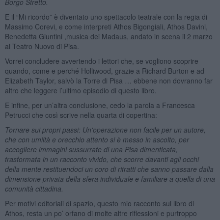
Borgo Stretto.
E il “Mi ricordo” è diventato uno spettacolo teatrale con la regia di
Massimo Corevi, e come interpreti Athos Bigongiali, Athos Davini,
Benedetta Giuntini ,musica dei Madaus, andato in scena il 2 marzo
al Teatro Nuovo di Pisa.
Vorrei concludere avvertendo i lettori che, se vogliono scoprire
quando, come e perché Holliwood, grazie a Richard Burton e ad
Elizabeth Taylor, salvò la Torre di Pisa … ebbene non dovranno far
altro che leggere l’ultimo episodio di questo libro.
E infine, per un’altra conclusione, cedo la parola a Francesca
Petrucci che così scrive nella quarta di copertina:
Tornare sui propri passi: Un'operazione non facile per un autore,
che con umiltà e orecchio attento si è messo in ascolto, per
accogliere immagini sussurrate di una Pisa dimenticata,
trasformata in un racconto vivido, che scorre davanti agli occhi
della mente restituendoci un coro di ritratti che sanno passare dalla
dimensione privata della sfera individuale e familiare a quella di una
comunità cittadina.
Per motivi editoriali di spazio, questo mio racconto sul libro di
Athos, resta un po’ orfano di molte altre riflessioni e purtroppo