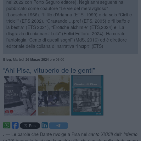
nel 2022 con Porto Seguro editore). Negli anni seguenti ha
pubblicato come coautore “Le vie del meraviglioso”
(Loescher,1966), “Il filo d’Arianna (ETS, 1999) e da solo “Cicli e
tricicli” (ETS 2002), “Graaande …prof (ETS, 2005) e “Il baffo e
la bestia” (ETS 2021), "Erotiche alchimie" (ETS,2024) e "La
disgrazia di chiamarsi Lulù" (Felici Editore, 2024). Ha curato
l’antologia “Cento di questi sogni” (MdS, 2016) ed è direttore
editoriale della collana di narrativa “Incipit” (ETS)
,
Martedì
ore 08:00
Blog
26 Marzo 2024
​“Ahi Pisa, vituperio de le genti”
. —
Le parole che Dante rivolge a Pisa nel
canto XXXIII
dell'
Inferno
(v.79) hanno fatto sì che la nostra città sia rimasta nella storia come