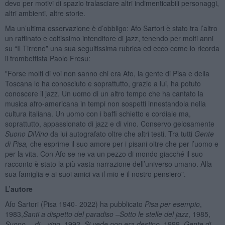
devo per motivi di spazio tralasciare altri indimenticabili personaggi,
altri ambienti, altre storie.
Ma un’ultima osservazione è d’obbligo: Afo Sartori è stato tra l’altro
un raffinato e coltissimo intenditore di jazz, tenendo per molti anni
su “Il Tirreno” una sua seguitissima rubrica ed ecco come lo ricorda
il trombettista Paolo Fresu:
"Forse molti di voi non sanno chi era Afo, la gente di Pisa e della
Toscana lo ha conosciuto e soprattutto, grazie a lui, ha potuto
conoscere il jazz. Un uomo di un altro tempo che ha cantato la
musica afro-americana in tempi non sospetti innestandola nella
cultura italiana. Un uomo con i baffi schietto e cordiale ma,
soprattutto, appassionato di jazz e di vino. Conservo gelosamente
Suono DiVino
da lui autografato oltre che altri testi. Tra tutti
Gente
di Pisa,
che esprime il suo amore per i pisani oltre che per l’uomo e
per la vita. Con Afo se ne va un pezzo di mondo giacché il suo
racconto è stato la più vasta narrazione dell’universo umano. Alla
sua famiglia e ai suoi amici va il mio e il nostro pensiero".
L’autore
Afo Sartori (Pisa 1940- 2022) ha pubblicato
Pisa per esempio
,
1983,
Santi a dispetto del paradiso –Sotto le stelle del jazz
, 1985,
Suono …di…vino,
1992,
Si vede non era destino
, 1999,
Gente di