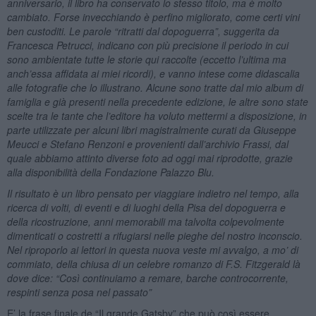
anniversario, il libro ha conservato lo stesso titolo, ma è molto
cambiato. Forse invecchiando è perfino migliorato, come certi vini
ben custoditi. Le parole “ritratti dal dopoguerra”, suggerita da
Francesca Petrucci, indicano con più precisione il periodo in cui
sono ambientate tutte le storie qui raccolte (eccetto l’ultima ma
anch’essa affidata ai miei ricordi), e vanno intese come didascalia
alle fotografie che lo illustrano. Alcune sono tratte dal mio album di
famiglia e già presenti nella precedente edizione, le altre sono state
scelte tra le tante che l’editore ha voluto mettermi a disposizione, in
parte utilizzate per alcuni libri magistralmente curati da Giuseppe
Meucci e Stefano Renzoni e provenienti dall’archivio Frassi, dal
quale abbiamo attinto diverse foto ad oggi mai riprodotte, grazie
alla disponibilità della Fondazione Palazzo Blu.
Il risultato è un libro pensato per viaggiare indietro nel tempo, alla
ricerca di volti, di eventi e di luoghi della Pisa del dopoguerra e
della ricostruzione, anni memorabili ma talvolta colpevolmente
dimenticati o costretti a rifugiarsi nelle pieghe del nostro inconscio.
Nel riproporlo ai lettori in questa nuova veste mi avvalgo, a mo’ di
commiato, della chiusa di un celebre romanzo di F.S. Fitzgerald là
dove dice: “Così continuiamo a remare, barche controcorrente,
respinti senza posa nel passato”
E’ la frase finale de “Il grande Gatsby” che può così essere