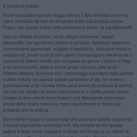
E questa è poesia!
Vorrei concludere questo viaggio dentro il libro di Paola che è tra
l’altro corredato da ben 53 fotografie tratte dall’archivio storico
Frassi, con questo brano della postfazione scritto da Lia Marianelli:
Così un dedalo di piazze, vicoli, slarghi improvvisi, negozi,
bancarelle, ma soprattutto decine di persone, fantasiosi esercenti,
commercianti apprezzati, artigiani di tradizione, ambulanti minuti e
occasionali, poveri cristi di tutti i giorni ricompongono felicemente il
mosaico di solerte attività che occupava un giorno il centro di Pisa:
e mi sembra bello, bello e anche giusto che una volta tanto i
riflettori abbiano illuminato non i personaggi importanti della politica
e della cultura, ma questa specie particolare di vip, far rivivere i
quali equivale a far rivivere tanta parte ormai dimenticata di tanti di
noi che per quelle vie hanno camminato e in quelle piazze hanno
sostato in anni ahimè ormai lontani: una liberazione improvvisa
anche della nostra memoria, meno ingombrante in fondo del
presente che la soffoca.
Sono infiniti i luoghi e i personaggi che popolano queste pagine ed
è quindi impossibile raccontarli tutti. Ma entrare dentro queste
pagine è stato come viaggiare a ritroso nel tempo, in un album di