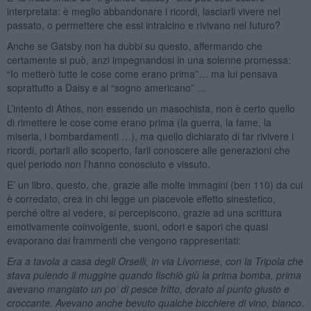
interpretata: è meglio abbandonare i ricordi, lasciarli vivere nel
passato, o permettere che essi intralcino e rivivano nel futuro?
Anche se Gatsby non ha dubbi su questo, affermando che
certamente si può, anzi impegnandosi in una solenne promessa:
“Io metterò tutte le cose come erano prima”… ma lui pensava
soprattutto a Daisy e al “sogno americano” …
L’intento di Athos, non essendo un masochista, non è certo quello
di rimettere le cose come erano prima (la guerra, la fame, la
miseria, i bombardamenti …), ma quello dichiarato di far rivivere i
ricordi, portarli allo scoperto, farli conoscere alle generazioni che
quel periodo non l’hanno conosciuto e vissuto.
E’ un libro, questo, che, grazie alle molte immagini (ben 110) da cui
è corredato, crea in chi legge un piacevole effetto sinestetico,
perché oltre al vedere, si percepiscono, grazie ad una scrittura
emotivamente coinvolgente, suoni, odori e sapori che quasi
evaporano dai frammenti che vengono rappresentati:
Era a tavola a casa degli Orselli, in via Livornese, con la Tripola che
stava pulendo il muggine quando fischiò giù la prima bomba, prima
avevano mangiato un po’ di pesce fritto, dorato al punto giusto e
croccante. Avevano anche bevuto qualche bicchiere di vino, bianco
.