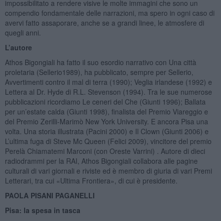
impossibilitato a rendere visive le molte immagini che sono un
compendio fondamentale delle narrazioni, ma spero in ogni caso di
avervi fatto assaporare, anche se a grandi linee, le atmosfere di
quegli anni.
L’autore
Athos Bigongiali ha fatto il suo esordio narrativo con Una città
proletaria (Sellerio1989), ha pubblicato, sempre per Sellerio,
Avvertimenti contro il mal di terra (1990); Veglia irlandese (1992) e
Lettera al Dr. Hyde di R.L. Stevenson (1994). Tra le sue numerose
pubblicazioni ricordiamo Le ceneri del Che (Giunti 1996); Ballata
per un’estate calda (Giunti 1998), finalista del Premio Viareggio e
del Premio Zerilli-Marimò New York University. E ancora Pisa una
volta. Una storia illustrata (Pacini 2000) e Il Clown (Giunti 2006) e
L’ultima fuga di Steve Mc Queen (Felici 2009), vincitore del premio
Perelà Chiamatemi Marconi (con Oreste Varrini) . Autore di dieci
radiodrammi per la RAI, Athos Bigongiali collabora alle pagine
culturali di vari giornali e riviste ed è membro di giuria di vari Premi
Letterari, tra cui «Ultima Frontiera», di cui è presidente.
PAOLA PISANI PAGANELLI
Pisa: la spesa in tasca