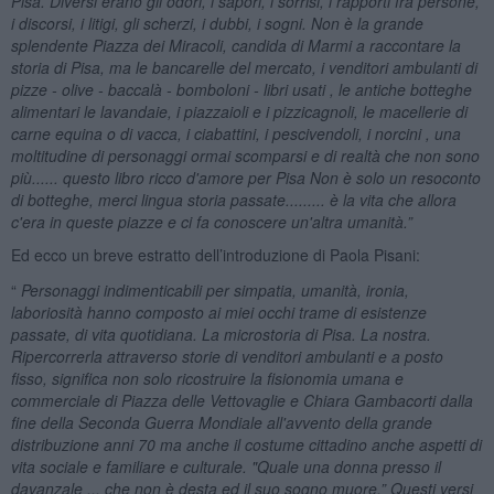
Pisa. Diversi erano gli odori, i sapori, i sorrisi, i rapporti fra persone,
i discorsi, i litigi, gli scherzi, i dubbi, i sogni. Non è la grande
splendente Piazza dei Miracoli, candida di Marmi a raccontare la
storia di Pisa, ma le bancarelle del mercato, i venditori ambulanti di
pizze - olive - baccalà - bomboloni - libri usati , le antiche botteghe
alimentari le lavandaie, i piazzaioli e i pizzicagnoli, le macellerie di
carne equina o di vacca, i ciabattini, i pescivendoli, i norcini , una
moltitudine di personaggi ormai scomparsi e di realtà che non sono
più...... questo libro ricco d'amore per Pisa Non è solo un resoconto
di botteghe, merci lingua storia passate......... è la vita che allora
c'era in queste piazze e ci fa conoscere un'altra umanità.”
Ed ecco un breve estratto dell’introduzione di Paola Pisani:
“
Personaggi indimenticabili per simpatia, umanità, ironia,
laboriosità hanno composto ai miei occhi trame di esistenze
passate, di vita quotidiana. La microstoria di Pisa. La nostra.
Ripercorrerla attraverso storie di venditori ambulanti e a posto
fisso, significa non solo ricostruire la fisionomia umana e
commerciale di Piazza delle Vettovaglie e Chiara Gambacorti dalla
fine della Seconda Guerra Mondiale all'avvento della grande
distribuzione anni 70 ma anche il costume cittadino anche aspetti di
vita sociale e familiare e culturale. "Quale una donna presso il
davanzale ... che non è desta ed il suo sogno muore.” Questi versi