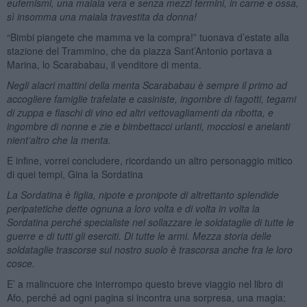
eufemismi, una maiala vera e senza mezzi termini, in carne e ossa,
sì insomma una maiala travestita da donna!
“Bimbi piangete che mamma ve la compra!” tuonava d’estate alla
stazione del Trammino, che da piazza Sant’Antonio portava a
Marina, lo Scarababau, il venditore di menta.
Negli alacri mattini della menta Scarababau è sempre il primo ad
accogliere famiglie trafelate e casiniste, ingombre di fagotti, tegami
di zuppa e fiaschi di vino ed altri vettovagliamenti da ribotta, e
ingombre di nonne e zie e bimbettacci urlanti, mocciosi e anelanti
nient’altro che la menta.
E infine, vorrei concludere, ricordando un altro personaggio mitico
di quei tempi, Gina la Sordatina
La Sordatina è figlia, nipote e pronipote di altrettanto splendide
peripatetiche dette ognuna a loro volta e di volta in volta la
Sordatina perché specialiste nel sollazzare le soldataglie di tutte le
guerre e di tutti gli eserciti. Di tutte le armi. Mezza storia delle
soldataglie trascorse sul nostro suolo è trascorsa anche fra le loro
cosce.
E’ a malincuore che interrompo questo breve viaggio nel libro di
Afo, perché ad ogni pagina si incontra una sorpresa, una magia;