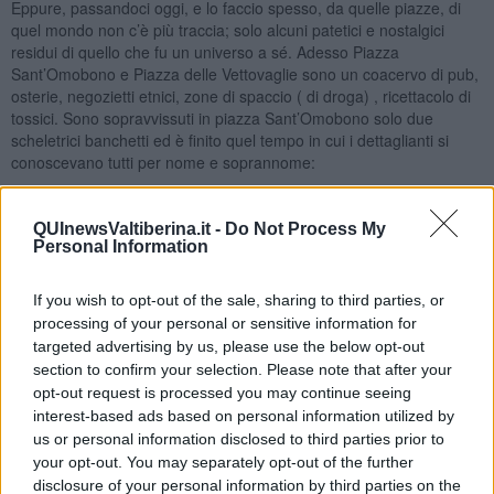
Eppure, passandoci oggi, e lo faccio spesso, da quelle piazze, di
quel mondo non c’è più traccia; solo alcuni patetici e nostalgici
residui di quello che fu un universo a sé. Adesso Piazza
Sant’Omobono e Piazza delle Vettovaglie sono un coacervo di pub,
osterie, negozietti etnici, zone di spaccio ( di droga) , ricettacolo di
tossici. Sono sopravvissuti in piazza Sant’Omobono solo due
scheletrici banchetti ed è finito quel tempo in cui i dettaglianti si
conoscevano tutti per nome e soprannome:
I nomignoli diffusi derivavano da caratteri fisionomici e
comportamentali, alcuni dei quali di immediata evidenza o di
QUInewsValtiberina.it -
Do Not Process My
notoria motivazione fra gli stessi clienti, come “Boccalino”,
Personal Information
“Baronessa”, “Quartina”, “Ovo sodo”, “Pancino”, “Cucciolo” (…) Le
due isole commerciali erano in sé un piccolo mondo, in cui
If you wish to opt-out of the sale, sharing to third parties, or
connotazione civica e vocazione mercantile si sono intrecciate,
processing of your personal or sensitive information for
arricchendosi vicendevolmente, così come è avvenuto per l’osmosi
targeted advertising by us, please use the below opt-out
sinergica tra commercio ambulante e a posto fisso. La morte di una
componente ha comportato anche la morte delle altre. Lo
section to confirm your selection. Please note that after your
dimostrano le vicende di entrambe le piazze, accomunate da
opt-out request is processed you may continue seeing
identico declino, sebbene più repentino sia stato quello di Piazza
interest-based ads based on personal information utilized by
Chiara.
us or personal information disclosed to third parties prior to
your opt-out. You may separately opt-out of the further
I personaggi, appunto … Sarebbe un’impresa ardua raccontare
disclosure of your personal information by third parties on the
tutti quelli citati da Paola, ma alcuni sono entrati talmente nella