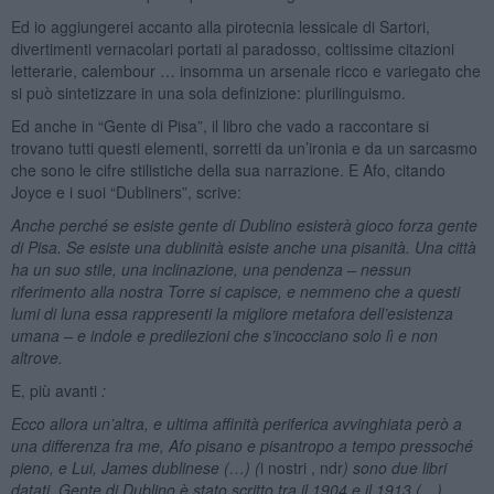
Ed io aggiungerei accanto alla pirotecnia lessicale di Sartori,
divertimenti vernacolari portati al paradosso, coltissime citazioni
letterarie, calembour … insomma un arsenale ricco e variegato che
si può sintetizzare in una sola definizione: plurilinguismo.
Ed anche in “Gente di Pisa”, il libro che vado a raccontare si
trovano tutti questi elementi, sorretti da un’ironia e da un sarcasmo
che sono le cifre stilistiche della sua narrazione. E Afo, citando
Joyce e i suoi “Dubliners”, scrive:
Anche perché se esiste gente di Dublino esisterà gioco forza gente
di Pisa. Se esiste una dublinità esiste anche una pisanità. Una città
ha un suo stile, una inclinazione, una pendenza – nessun
riferimento alla nostra Torre si capisce, e nemmeno che a questi
lumi di luna essa rappresenti la migliore metafora dell’esistenza
umana – e indole e predilezioni che s’incocciano solo lì e non
altrove.
E, più avanti
:
Ecco allora un’altra, e ultima affinità periferica avvinghiata però a
una differenza fra me, Afo pisano e pisantropo a tempo pressoché
pieno, e Lui, James dublinese (…) (
i nostri , ndr
) sono due libri
datati. Gente di Dublino è stato scritto tra il 1904 e il 1913 (…)