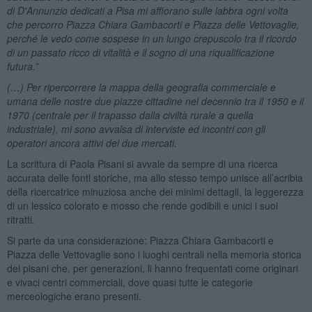
di D'Annunzio dedicati a Pisa mi affiorano sulle labbra ogni volta
che percorro Piazza Chiara Gambacorti e Piazza delle Vettovaglie,
perché le vedo come sospese in un lungo crepuscolo tra il ricordo
di un passato ricco di vitalità e il sogno di una riqualificazione
futura.”
(…) Per ripercorrere la mappa della geografia commerciale e
umana delle nostre due piazze cittadine nel decennio tra il 1950 e il
1970 (centrale per il trapasso dalla civiltà rurale a quella
industriale), mi sono avvalsa di interviste ed incontri con gli
operatori ancora attivi dei due mercati.
La scrittura di Paola Pisani si avvale da sempre di una ricerca
accurata delle fonti storiche, ma allo stesso tempo unisce all’acribia
della ricercatrice minuziosa anche dei minimi dettagli, la leggerezza
di un lessico colorato e mosso che rende godibili e unici i suoi
ritratti.
Si parte da una considerazione: Piazza Chiara Gambacorti e
Piazza delle Vettovaglie sono i luoghi centrali nella memoria storica
dei pisani che, per generazioni, li hanno frequentati come originari
e vivaci centri commerciali, dove quasi tutte le categorie
merceologiche erano presenti.