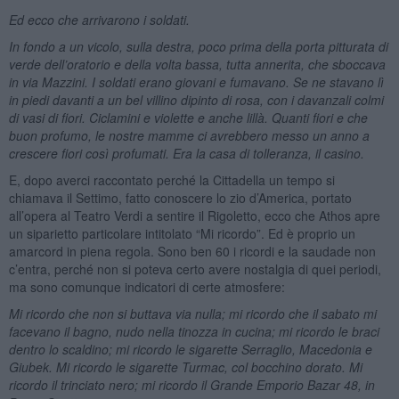
Ed ecco che arrivarono i soldati.
In fondo a un vicolo, sulla destra, poco prima della porta pitturata di
verde dell’oratorio e della volta bassa, tutta annerita, che sboccava
in via Mazzini. I soldati erano giovani e fumavano. Se ne stavano lì
in piedi davanti a un bel villino dipinto di rosa, con i davanzali colmi
di vasi di fiori. Ciclamini e violette e anche lillà. Quanti fiori e che
buon profumo, le nostre mamme ci avrebbero messo un anno a
crescere fiori così profumati. Era la casa di tolleranza, il casino.
E, dopo averci raccontato perché la Cittadella un tempo si
chiamava il Settimo, fatto conoscere lo zio d’America, portato
all’opera al Teatro Verdi a sentire il Rigoletto, ecco che Athos apre
un siparietto particolare intitolato “Mi ricordo”. Ed è proprio un
amarcord in piena regola. Sono ben 60 i ricordi e la saudade non
c’entra, perché non si poteva certo avere nostalgia di quei periodi,
ma sono comunque indicatori di certe atmosfere:
Mi ricordo che non si buttava via nulla; mi ricordo che il sabato mi
facevano il bagno, nudo nella tinozza in cucina; mi ricordo le braci
dentro lo scaldino; mi ricordo le sigarette Serraglio, Macedonia e
Giubek. Mi ricordo le sigarette Turmac, col bocchino dorato. Mi
ricordo il trinciato nero; mi ricordo il Grande Emporio Bazar 48, in