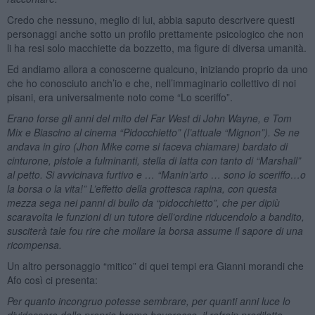
Credo che nessuno, meglio di lui, abbia saputo descrivere questi
personaggi anche sotto un profilo prettamente psicologico che non
li ha resi solo macchiette da bozzetto, ma figure di diversa umanità.
Ed andiamo allora a conoscerne qualcuno, iniziando proprio da uno
che ho conosciuto anch’io e che, nell’immaginario collettivo di noi
pisani, era universalmente noto come “Lo sceriffo”.
Erano forse gli anni del mito del Far West di John Wayne, e Tom
Mix e Biascino al cinema “Pidocchietto” (l’attuale “Mignon”). Se ne
andava in giro (Jhon Mike come si faceva chiamare) bardato di
cinturone, pistole a fulminanti, stella di latta con tanto di “Marshall”
al petto. Si avvicinava furtivo e … “Manin’arto … sono lo sceriffo…o
la borsa o la vita!” L’effetto della grottesca rapina, con questa
mezza sega nei panni di bullo da “pidocchietto”, che per dipiù
scaravolta le funzioni di un tutore dell’ordine riducendolo a bandito,
susciterà tale fou rire che mollare la borsa assume il sapore di una
ricompensa.
Un altro personaggio “mitico” di quei tempi era Gianni morandi che
Afo così ci presenta:
Per quanto incongruo potesse sembrare, per quanti anni luce lo
dividessero dalle proprie brame beverecce, il refrain prediletto