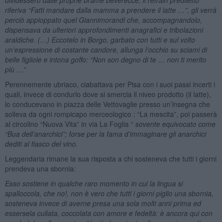
riferiva “Fatti mandare dalla mamma a prendere il latte …”, gli verrà
perciò appioppato quel Giannimorandi che, accompagnandolo,
dispensava da ulteriori approfondimenti anagrafici e tribolazioni
araldiche. (…) Eccotelo in Borgo, garbato con tutti e sul volto
un’espressione di costante candore, allunga l’occhio su sciami di
belle figliole e intona goffo: “Non son degno di te … non ti merito
più …”
Perennemente ubriaco, ciabattava per Pisa con i suoi passi incerti i
quali, invece di condurlo dove si smercia il niveo prodotto (il latte),
lo conducevano in piazza delle Vettovaglie presso un’insegna che
solleva da ogni rompicapo merceologico : “La mescita”, poi passerà
al circolino “Nuova Vita” in via La Foglia “
sovente equivocato come
“Bua dell’anarchici”; forse per la fama d’immaginare gli anarchici
dediti al fiasco del vino.
Leggendaria rimane la sua risposta a chi sosteneva che tutti i giorni
prendeva una sbornia:
Esso sostiene in qualche raro momento in cui la lingua si
spalloccola, che no!, non è vero che tutti i giorni piglio una sbornia,
sosteneva invece di averne presa una sola molti anni prima ed
essersela cullata, coccolata con amore e fedeltà: è ancora qui con