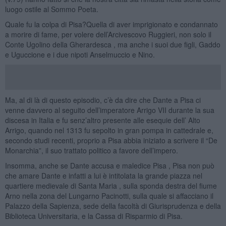
luogo ostile al Sommo Poeta.
Quale fu la colpa di Pisa?Quella di aver imprigionato e condannato
a morire di fame, per volere dell’Arcivescovo Ruggieri, non solo il
Conte Ugolino della Gherardesca , ma anche i suoi due figli, Gaddo
e Uguccione e i due nipoti Anselmuccio e Nino.
Ma, al di là di questo episodio, c’è da dire che Dante a Pisa ci
venne davvero al seguito dell’imperatore Arrigo VII durante la sua
discesa in Italia e fu senz’altro presente alle esequie dell’ Alto
Arrigo, quando nel 1313 fu sepolto in gran pompa in cattedrale e,
secondo studi recenti, proprio a Pisa abbia iniziato a scrivere il “De
Monarchia”, il suo trattato politico a favore dell’impero.
Insomma, anche se Dante accusa e maledice Pisa , Pisa non può
che amare Dante e infatti a lui è intitolata la grande piazza nel
quartiere medievale di Santa Maria , sulla sponda destra del fiume
Arno nella zona del Lungarno Pacinotti, sulla quale si affacciano il
Palazzo della Sapienza, sede della facoltà di Giurisprudenza e della
Biblioteca Universitaria, e la Cassa di Risparmio di Pisa.