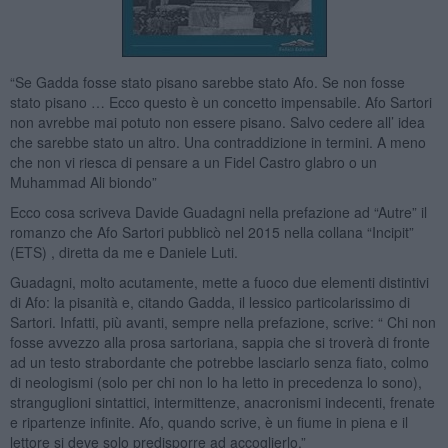
“Se Gadda fosse stato pisano sarebbe stato Afo. Se non fosse
stato pisano … Ecco questo è un concetto impensabile. Afo Sartori
non avrebbe mai potuto non essere pisano. Salvo cedere all’ idea
che sarebbe stato un altro. Una contraddizione in termini. A meno
che non vi riesca di pensare a un Fidel Castro glabro o un
Muhammad Ali biondo”
Ecco cosa scriveva Davide Guadagni nella prefazione ad “Autre” il
romanzo che Afo Sartori pubblicò nel 2015 nella collana “Incipit”
(ETS) , diretta da me e Daniele Luti.
Guadagni, molto acutamente, mette a fuoco due elementi distintivi
di Afo: la pisanità e, citando Gadda, il lessico particolarissimo di
Sartori. Infatti, più avanti, sempre nella prefazione, scrive: “ Chi non
fosse avvezzo alla prosa sartoriana, sappia che si troverà di fronte
ad un testo strabordante che potrebbe lasciarlo senza fiato, colmo
di neologismi (solo per chi non lo ha letto in precedenza lo sono),
stranguglioni sintattici, intermittenze, anacronismi indecenti, frenate
e ripartenze infinite. Afo, quando scrive, è un fiume in piena e il
lettore si deve solo predisporre ad accoglierlo.”