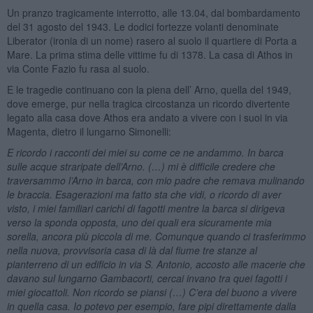
Un pranzo tragicamente interrotto, alle 13.04, dal bombardamento
del 31 agosto del 1943. Le dodici fortezze volanti denominate
Liberator (ironia di un nome) rasero al suolo il quartiere di Porta a
Mare. La prima stima delle vittime fu di 1378. La casa di Athos in
via Conte Fazio fu rasa al suolo.
E le tragedie continuano con la piena dell’ Arno, quella del 1949,
dove emerge, pur nella tragica circostanza un ricordo divertente
legato alla casa dove Athos era andato a vivere con i suoi in via
Magenta, dietro il lungarno Simonelli:
E ricordo i racconti dei miei su come ce ne andammo. In barca
sulle acque straripate dell’Arno. (…) mi è difficile credere che
traversammo l’Arno in barca, con mio padre che remava mulinando
le braccia. Esagerazioni ma fatto sta che vidi, o ricordo di aver
visto, i miei familiari carichi di fagotti mentre la barca si dirigeva
verso la sponda opposta, uno dei quali era sicuramente mia
sorella, ancora più piccola di me. Comunque quando ci trasferimmo
nella nuova, provvisoria casa di là dal fiume tre stanze al
pianterreno di un edificio in via S. Antonio, accosto alle macerie che
davano sul lungarno Gambacorti, cercai invano tra quei fagotti i
miei giocattoli. Non ricordo se piansi (…) C’era del buono a vivere
in quella casa. Io potevo per esempio, fare pipi direttamente dalla