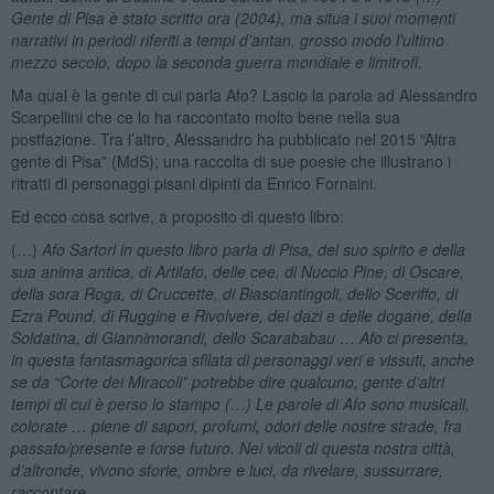
Gente di Pisa è stato scritto ora (2004), ma situa i suoi momenti
narrativi in periodi riferiti a tempi d’antan, grosso modo l’ultimo
mezzo secolo, dopo la seconda guerra mondiale e limitrofi.
Ma qual è la gente di cui parla Afo? Lascio la parola ad Alessandro
Scarpellini che ce lo ha raccontato molto bene nella sua
postfazione. Tra l’altro, Alessandro ha pubblicato nel 2015 “Altra
gente di Pisa” (MdS); una raccolta di sue poesie che illustrano i
ritratti di personaggi pisani dipinti da Enrico Fornaini.
Ed ecco cosa scrive, a proposito di questo libro:
(…)
Afo Sartori in questo libro parla di Pisa, del suo spirito e della
sua anima antica, di Artilafo, delle cee, di Nuccio Pine, di Oscare,
della sora Roga, di Cruccette, di Biasciantingoli, dello Sceriffo, di
Ezra Pound, di Ruggine e Rivolvere, dei dazi e delle dogane, della
Soldatina, di Giannimorandi, dello Scarababau … Afo ci presenta,
in questa fantasmagorica sfilata di personaggi veri e vissuti, anche
se da “Corte dei Miracoli” potrebbe dire qualcuno, gente d’altri
tempi di cui è perso lo stampo (…) Le parole di Afo sono musicali,
colorate … piene di sapori, profumi, odori delle nostre strade, fra
passato/presente e forse futuro. Nei vicoli di questa nostra città,
d’altronde, vivono storie, ombre e luci, da rivelare, sussurrare,
raccontare.