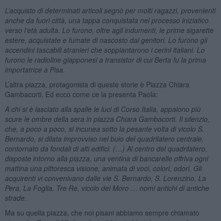
L’acquisto di determinati articoli segnò per molti ragazzi, provenienti
anche da fuori città, una tappa conquistata nel processo iniziatico
verso l’età adulta. Lo furono, oltre agli indumenti, le prime sigarette
estere, acquistate e fumate di nascosto dai genitori. Lo furono gli
accendini tascabili stranieri che soppiantarono i cerini italiani. Lo
furono le radioline giapponesi a transistor di cui Berta fu la prima
importatrice a Pisa.
L’altra piazza, protagonista di queste storie è Piazza Chiara
Gambacorti. Ed ecco come ce la presenta Paola:
A chi si è lasciato alla spalle le luci di Corso Italia, appaiono più
scure le ombre della sera in piazza Chiara Gambacorti. Il silenzio,
che, a poco a poco, si incunea sotto la pesante volta di vicolo S.
Bernardo, si dilata improvviso nel buio del quadrilatero centrale,
contornato da fondali di alti edifici. (…) Al centro del quadrilatero,
disposte intorno alla piazza, una ventina di bancarelle offriva ogni
mattina una pittoresca visione, animata di voci, colori, odori. Gli
acquirenti vi convenivano dalle vie S. Bernardo, S. Lorenzino, La
Pera, La Foglia, Tre Re, vicolo del Moro … nomi antichi di antiche
strade.
Ma su quella piazza, che noi pisani abbiamo sempre chiamato