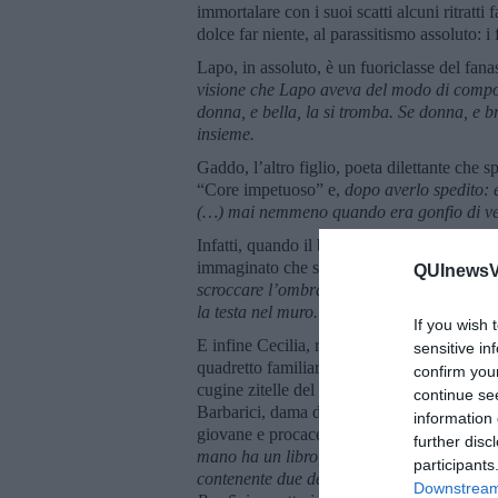
immortalare con i suoi scatti alcuni ritratt
dolce far niente, al parassitismo assoluto: i
Lapo, in assoluto, è un fuoriclasse del fa
visione che Lapo aveva del modo di comport
donna, e bella, la si tromba. Se donna, e b
insieme.
Gaddo, l’altro figlio, poeta dilettante che 
“Core impetuoso” e,
dopo averlo spedito:
(…) mai nemmeno quando era gonfio di ver
Infatti, quando il babbo aveva annunciato l’
immaginato che si trattasse di Carducci, 
QUInewsVal
scroccare l’ombra e la tavola di Roccapend
la testa nel muro.
If you wish 
E infine Cecilia, ragazza di talento e sens
sensitive in
quadretto familiare la vecchia baronessa Sper
confirm you
cugine zitelle del barone, Cosima (che si inv
continue se
Barbarici, dama di compagnia della barones
information 
giovane e procace cameriera, fidanzata di Te
further disc
mano ha un libro, sulla cui copertina si può
participants
contenente due dei gatti più grassi che si s
Downstream 