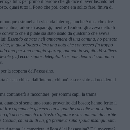
erroga tutti; per primo il barone che gli dice di aver lasciato nel
sto, quasi tutto il Porto che poi, come era solito fare, finiva di
 comunque estranei alla vicenda interroga anche Artusi che dice
 in cantina, odore di asparagi, mentre Teodoro gli aveva detto di
è convinto che il pitale sia stato usato da qualcuno che aveva
 lui:
Essendo entrato nell’anticamera di una cantina, ho pensato
edete, in quest’olezzo c’era una nota che conoscevo fin troppo
uando una persona mangia sparagi, quando in seguito dà sollievo
devole (…) ecco, signor delegato. L’orinale dentro il comodino
e.
per la scoperta dell’assassino.
ta è stata chiusa dall’interno, chi può essere stato ad uccidere il
ma continuerò a raccontare, per sommi capi, la trama.
a, quando si sente uno sparo provenire dal bosco; hanno ferito il
ne di Roccapendente giaceva con le gambe raccolte in posa ben
no gli accostamenti tra Nostro Signore e vari animali da cortile
e Cecilia, china su di lui, gli premeva sulla spalla insanguinata.
tata Agatina, la cameriera. Allora è lei l’assassina? E il movente?