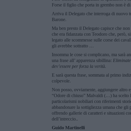
Forse il figlio che porta in grembo non è 
Arriva il Delegato che interroga di nuovo tut
Barone.
Ma ben presto il Delegato capisce che non p
che era fidanzata con Teodoro che, però, si
legato alle scommesse sulle corse dei caval
gli avrebbe sottratto …
Insomma le cose si complicano, ma sarà anco
una frase all’ apparenza sibillina:
Eliminate
dev’essere per forza la verità.
E sarà questa frase, sommata al primo indizi
colpevole.
Non posso, ovviamente, aggiungere altro e 
“Odore di chiuso” Malvaldi (…) ha scelto l’
particolarismi nobiliari con riferimenti sto
abbandonare la sottigliezza umana che gli 
offrendo gallerie di caratteri e situazioni c
dell’intreccio..
Guido Martinelli