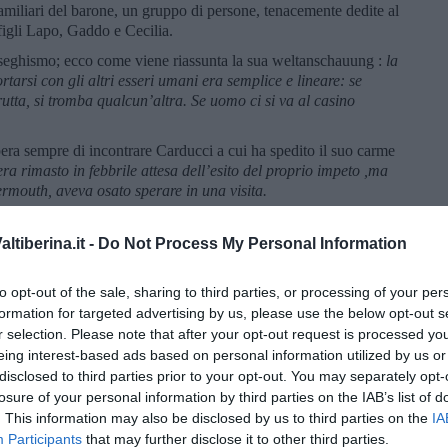
i familiari del barone, un gruppo di persone, tenacemente dedite al
 figli Lapo, Gaddo e Cecilia.
naseghismo; ecco come viene riassunta la sua weltanschauung :
la
arsi con gli altri esseri umani era semplice e lineare: se
rutta, si tromba qualcun’altra. Se uomo ci si va al casino
spera sempre di incontrare Carducci a cui ha spedito il suo carme
era rimasto in febbrile attesa dell’esito del proprio impeto ,ma
mouth, aveva osato sperare in una visita.
arrivo di un ospite illustre, un famoso letterato, lui aveva
rimanendo deluso quando scopre che
il letterato in procinto di
tiberina.it -
Do Not Process My Personal Information
ente era uno che aveva scritto un libro di cucina. Roba da dare
to opt-out of the sale, sharing to third parties, or processing of your per
ibile, ma piegata a occupazioni donnesche. Completano il
formation for targeted advertising by us, please use the below opt-out s
anza che vigila su tutti, seduta sulla sua sedia a rotelle, le due
r selection. Please note that after your opt-out request is processed y
aghirà, terrorizzandolo, di Artusi) e Ugolina. Poi la servitù, la
eing interest-based ads based on personal information utilized by us or
sa, Teodoro, il maggiordomo, Parisina, la cuoca, Agatina la
disclosed to third parties prior to your opt-out. You may separately opt-
odoro e infine lui, l’Artusi che ci viene così presentato:
In una
losure of your personal information by third parties on the IAB’s list of
 leggere un titolo in inglese. Nell’altra, ha un cesto di vimini,
. This information may also be disclosed by us to third parties on the
IA
iano mai visti. In testa ha un cilindro, e addosso una finanziera.
Participants
that may further disclose it to other third parties.