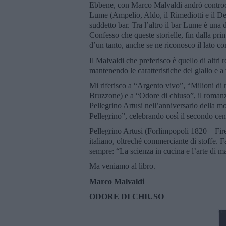
Ebbene, con Marco Malvaldi andrò controcorr
Lume (Ampelio, Aldo, il Rimediotti e il De
suddetto bar. Tra l’altro il bar Lume è una 
Confesso che queste storielle, fin dalla p
d’un tanto, anche se ne riconosco il lato c
Il Malvaldi che preferisco è quello di altr
mantenendo le caratteristiche del giallo e a 
Mi riferisco a “Argento vivo”, “Milioni di 
Bruzzone) e a “Odore di chiuso”, il roman
Pellegrino Artusi nell’anniversario della m
Pellegrino”, celebrando così il secondo ce
Pellegrino Artusi (Forlimpopoli 1820 – Firen
italiano, oltreché commerciante di stoffe. Fa
sempre: “La scienza in cucina e l’arte di m
Ma veniamo al libro.
Marco Malvaldi
ODORE DI CHIUSO