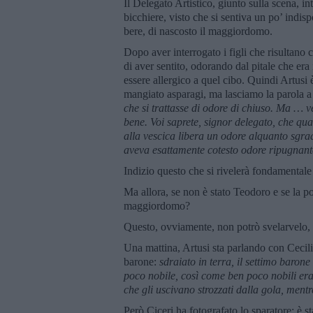
Il Delegato Artistico, giunto sulla scena, int
bicchiere, visto che si sentiva un po’ indispo
bere, di nascosto il maggiordomo.
Dopo aver interrogato i figli che risultano
di aver sentito, odorando dal pitale che era
essere allergico a quel cibo. Quindi Artusi 
mangiato asparagi, ma lasciamo la parola a
che si trattasse di odore di chiuso. Ma … v
bene. Voi saprete, signor delegato, che q
alla vescica libera un odore alquanto sgra
aveva esattamente cotesto odore ripugnant
Indizio questo che si rivelerà fondamentale 
Ma allora, se non è stato Teodoro e se la por
maggiordomo?
Questo, ovviamente, non potrò svelarvelo, 
Una mattina, Artusi sta parlando con Cecili
barone:
sdraiato in terra, il settimo baro
poco nobile, così come ben poco nobili era
che gli uscivano strozzati dalla gola, mentr
Però Ciceri ha fotografato lo sparatore: è s