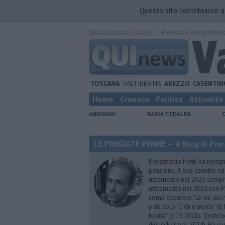
Questo sito contribuisce 
QUI
quotidiano online.
Percorso semplificat
TOSCANA
VALTIBERINA
AREZZO
CASENTIN
Home
Cronaca
Politica
Attualità
ANGHIARI
BADIA TEDALDA
LE PREGIATE PENNE — il Blog di Pier
Pierantonio Pardi ha insegna
pensione. Il suo esordio na
ristampato nel 2023 sempre
(ristampato nel 2022 con P
come coautore “Le vie del m
e da solo “Cicli e tricicli”
bestia” (ETS 2021), "Erotich
(Felici Editore, 2024). Ha c