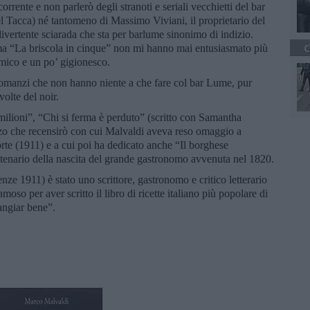
ente e non parlerò degli stranoti e seriali vecchietti del bar
l Tacca) né tantomeno di Massimo Viviani, il proprietario del
divertente sciarada che sta per barlume sinonimo di indizio.
rima “La briscola in cinque” non mi hanno mai entusiasmato più
C
omico e un po’ gigionesco.
i romanzi che non hanno niente a che fare col bar Lume, pur
volte del noir.
milioni”, “Chi si ferma è perduto” (scritto con Samantha
zo che recensirò con cui Malvaldi aveva reso omaggio a
orte (1911) e a cui poi ha dedicato anche “Il borghese
ntenario della nascita del grande gastronomo avvenuta nel 1820.
ze 1911) è stato uno scrittore, gastronomo e critico letterario
moso per aver scritto il libro di ricette italiano più popolare di
angiar bene”.