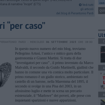
con 
llana di narrativa “Incipit” (ETS)
Vedi tutti
gli articoli
QUI
del blog di Pierantonio Pardi
ri “per caso”
Ult
C
PIERANTONIO PARDI - MERCOLEDÌ
06 SETTEMBRE 2023
ORE 08:00
In questo nuovo numero del mio blog, troviamo
Pellegrino Artusi, l’antico e mitico guru della
gastronomia e Gianni Martini. Si tratta di due
“investigatori per caso” , il primo inventato da Marco
Malvaldi, il secondo da Guido Martinelli, giallisti che
A
hanno in comune una vis comica molto particolare. Il
primo romanzo è un giallo storico, ambientato nel
castello di un barone, nella Maremma del 1895, il
secondo si svolge in una Pisa del 2003, in un
afosissimo luglio e mette in scena un precario
A
esistenziale, il “Marlowe” dei poveri, alle prese con
inquietanti sparizioni e nuove apparizioni.