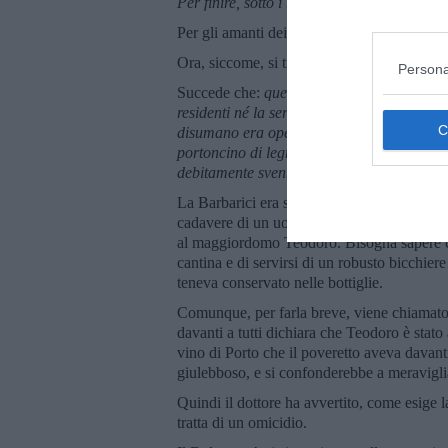
Per finire, sotto i baffi si intuisce un bel so
Per gli amanti dei gatti dirò che i due di A
Ora, siccome, si tratta di un giallo, cosa s
Persona
Succede che:
quel sabato mattina andò in 
residenti né la servitù erano stati svegliati
disumano era opera della signorina Barbari
portoncino di legno e ferro che si trovava 
debitamente svenuta, come del resto si co
La Barbarici era svenuta perché, trovando ch
cadavere di un uomo disteso a terra. La por
al maggiordomo Teodoro. Bisogna sapere ch
cantina e di servirsi di un robusto bicchie
teneva conservato nelle bottiglie.
Comunque, per farla breve, viene chiamato 
davanti a tutti dichiara che Teodoro è stato
vino di Porto che il poveretto aveva davanti
giulebboso, e si confonderebbe a meravigli
Quindi il dottore ha avvertito, come esige la
tratta di un omicidio.