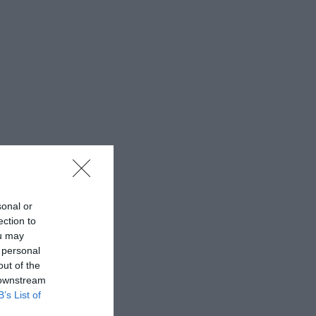
sonal or
ection to
ou may
 personal
out of the
 downstream
B’s List of