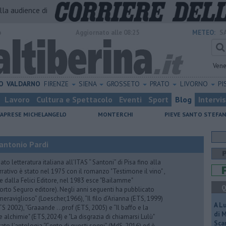
alla audience di
o
Aggiornato alle 08:25
METEO:
S
Vene
O
VALDARNO
FIRENZE
SIENA
GROSSETO
PRATO
LIVORNO
PI
Lavoro
Cultura e Spettacolo
Eventi
Sport
Blog
Intervi
CAPRESE MICHELANGELO
MONTERCHI
PIEVE SANTO STEFA
antonio Pardi
to letteratura italiana all’ITAS “ Santoni” di Pisa fino alla
rrativo è stato nel 1975 con il romanzo "Testimone il vino" ,
 dalla Felici Editore, nel 1983 esce "Bailamme"
Q
orto Seguro editore). Negli anni seguenti ha pubblicato
eraviglioso” (Loescher,1966), “Il filo d’Arianna (ETS, 1999)
A L
 (ETS 2002), “Graaande …prof (ETS, 2005) e “Il baffo e la
di 
e alchimie" (ETS,2024) e "La disgrazia di chiamarsi Lulù"
Scar
urato l’antologia “Cento di questi sogni” (MdS, 2016) ed è