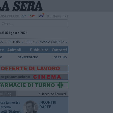
22°
34°
ANSEPOLCRO
QuiNews.net
rdì
07 Agosto 2026
SA
PISTOIA
LUCCA
MASSA CARRARA
ste
Animali
Pubblicità
Contatti
NO
SANSEPOLCRO
SESTINO
ui Blog
di Riccardo Ferrucci
INCONTRI
ucca la mostra
D'ARTE
Marcello
selli “Dialoghi