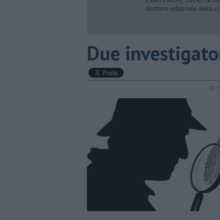
direttore editoriale della co
​Due investigato
DI 