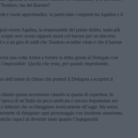
di Teodoro, ma del Barone?
ti e vuole approfondire, in particolare i rapporti tra Agatina e il
uò essere Agatina, la responsabile del primo delitto, tanto più
 scopre aver avuto rapporti strani col barone per un discorso
li e a un giro di soldi che Teodoro avrebbe vinto e che il barone
ra una volta Artusi a fornire la dritta giusta al Delegato con
 l’impossibile. Quello che resta, per quanto improbabile,
o dell’odore di chiuso che porterà il Delegato a scoprire il
chiudo questa recensione citando la quarta di copertina: In
epoca di un’Italia da poco unificata e ancora impastoiata nei
rico letterari che occhieggiano ironicamente all’oggi. Ma senza
permette di disegnare ogni personaggio con insolente umorismo,
omiche capaci di divertire tanto quanto l’ingegnosità