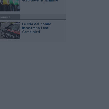
ecco dove risparmiare
ronaca
Le urla del nonno
incastrano i finti
Carabinieri