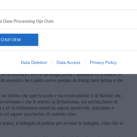
rriso, di quelli tondi e ben disposti.
rtusi si chiamano Bianchino e Sibillone.
uccede a un certo punto?
l Data Processing Opt Outs
scena un bel fuori programma: perché mai, prima di allora, né i
 dall’urlo agghiacciante che aveva sorpreso il castello. L’urlo
CONFIRM
ci, che giaceva in terra a pelle di leone davanti ad un
al piano seminterrato; la poveretta era, oltre che immobile,
nviene a una donna in un romanzo ambientato a fine ‘800.
iusa la porta della cantina, aveva visto dallo spioncino il
Data Deletion
Data Access
Privacy Policy
ta della cantina era chiusa dall’interno e il cadavere apparteneva
e la Barbarici aveva da tempo presa l’abitudine di scendere in
re di assenzio che Gaddo aveva portato da Parigi mesi prima e che
un fabbro che apre la porta e successivamente il dr Bertini che,
 avvelenato e che il veleno, la Belladonna, era nel bicchiere di
 a sé; la belladonna infatti ha sapore gradevole, dolciastro e
a col sapore zuccherino di codesto vino.
 prassi, il delegato di polizia per avviare le indagini, visto che si