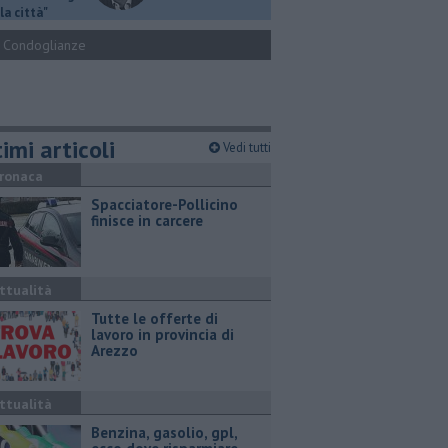
la città"
Condoglianze
imi articoli
Vedi tutti
ronaca
Spacciatore-Pollicino
finisce in carcere
ttualità
​Tutte le offerte di
lavoro in provincia di
Arezzo
ttualità
​Benzina, gasolio, gpl,