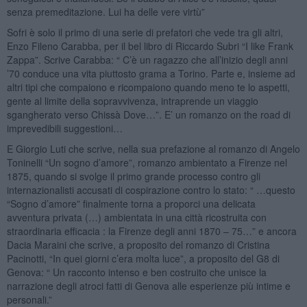
senza premeditazione. Lui ha delle vere virtù”
Sofri è solo il primo di una serie di prefatori che vede tra gli altri,
Enzo Fileno Carabba, per il bel libro di Riccardo Subri “I like Frank
Zappa”. Scrive Carabba: “ C’è un ragazzo che all’inizio degli anni
’70 conduce una vita piuttosto grama a Torino. Parte e, insieme ad
altri tipi che compaiono e ricompaiono quando meno te lo aspetti,
gente al limite della sopravvivenza, intraprende un viaggio
sgangherato verso Chissà Dove…”. E’ un romanzo on the road di
imprevedibili suggestioni…
E Giorgio Luti che scrive, nella sua prefazione al romanzo di Angelo
Toninelli “Un sogno d’amore”, romanzo ambientato a Firenze nel
1875, quando si svolge il primo grande processo contro gli
internazionalisti accusati di cospirazione contro lo stato: “ …questo
“Sogno d’amore” finalmente torna a proporci una delicata
avventura privata (…) ambientata in una città ricostruita con
straordinaria efficacia : la Firenze degli anni 1870 – 75…” e ancora
Dacia Maraini che scrive, a proposito del romanzo di Cristina
Pacinotti, “In quei giorni c’era molta luce”, a proposito del G8 di
Genova: “ Un racconto intenso e ben costruito che unisce la
narrazione degli atroci fatti di Genova alle esperienze più intime e
personali.”