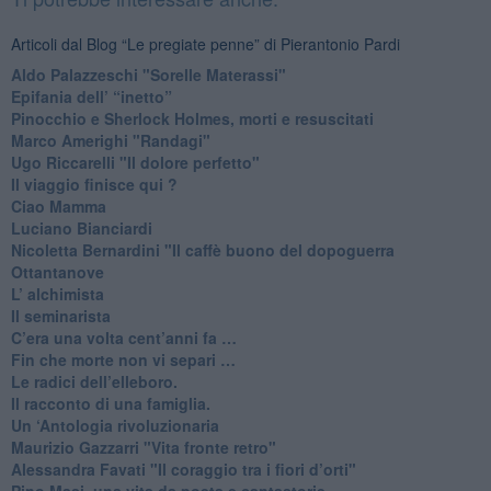
Articoli dal Blog “Le pregiate penne” di Pierantonio Pardi
​Aldo Palazzeschi "Sorelle Materassi"
​Epifania dell’ “inetto”
Pinocchio e Sherlock Holmes, morti e resuscitati
​Marco Amerighi "Randagi"
Ugo Riccarelli "Il dolore perfetto"
​Il viaggio finisce qui ?
​Ciao Mamma
​Luciano Bianciardi
​Nicoletta Bernardini "Il caffè buono del dopoguerra
​Ottantanove
​L’ alchimista
Il seminarista
​C’era una volta cent’anni fa …
​Fin che morte non vi separi …
​Le radici dell’elleboro.
​Il racconto di una famiglia.
Un ‘Antologia rivoluzionaria
​Maurizio Gazzarri "Vita fronte retro"
​Alessandra Favati "Il coraggio tra i fiori d’orti"
​Pino Masi, una vita da poeta e cantastorie