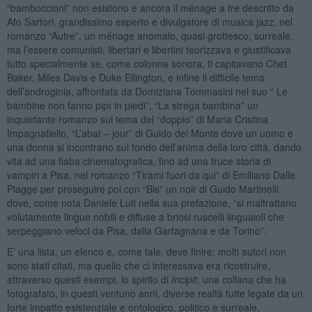
“bamboccioni” non esistono e ancora il ménage a tre descritto da
Afo Sartori, grandissimo esperto e divulgatore di musica jazz, nel
romanzo “Autre”, un ménage anomalo, quasi grottesco, surreale,
ma l’essere comunisti, libertari e libertini teorizzava e giustificava
tutto specialmente se, come colonna sonora, ti capitavano Chet
Baker, Miles Davis e Duke Ellington, e infine il difficile tema
dell’androginia, affrontata da Domiziana Tommasini nel suo “ Le
bambine non fanno pipì in piedi”, “La strega bambina” un
inquietante romanzo sul tema del “doppio” di Maria Cristina
Impagnatiello, “L’abat – jour” di Guido del Monte dove un uomo e
una donna si incontrano sul fondo dell’anima della loro città, dando
vita ad una fiaba cinematografica, fino ad una truce storia di
vampiri a Pisa, nel romanzo “Tirami fuori da qui” di Emiliano Dalle
Piagge per proseguire poi con “Bis” un noir di Guido Martinelli
dove, come nota Daniele Luti nella sua prefazione, “si maltrattano
volutamente lingue nobili e diffuse a briosi ruscelli linguaioli che
serpeggiano veloci da Pisa, dalla Garfagnana e da Torino”.
E’ una lista, un elenco e, come tale, deve finire: molti autori non
sono stati citati, ma quello che ci interessava era ricostruire,
attraverso questi esempi, lo spirito di
Incipit
, una collana che ha
fotografato, in questi ventuno anni, diverse realtà tutte legate da un
forte impatto esistenziale e ontologico, politico e surreale,