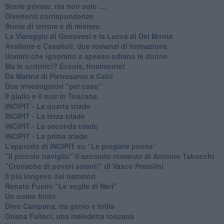
​Storie private, ma non solo …
Divertenti corrispondenze
Storie di terrore e di mistero
La Viareggio di Genovesi e la Lucca di Del Monte
Avallone e Casaltoli, due romanzi di formazione
​Uomini che ignorano e spesso odiano le donne
Ma le scrittrici? Eccole, finalmente!
Da Marina di Pietrasanta a Calci
​Due investigatori “per caso”
​Il giallo e il noir in Toscana.
INCIPIT - La quarta triade
INCIPIT - La terza triade
INCIPIT - La seconda triade
INCIPIT - La prima triade
L’approdo di INCIPIT su “Le pregiate penne”
​"Il piccolo naviglio" il secondo romanzo di Antonio Tabucchi
​"Cronache di poveri amanti" di Vasco Pratolini
​Il più longevo dei narratori
Renato Fucini "Le veglie di Neri"
Un uomo finito
​Dino Campana, tra genio e follia
​Oriana Fallaci, una maledetta toscana