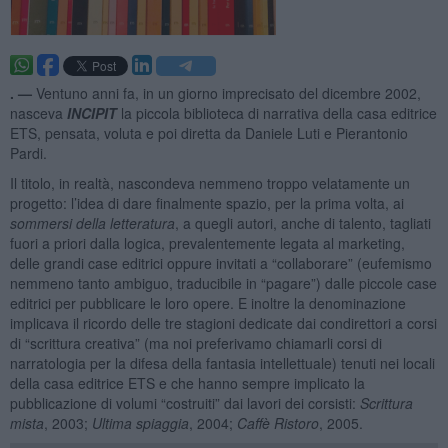
. —
Ventuno anni fa, in un giorno imprecisato del dicembre 2002,
nasceva
INCIPIT
la piccola biblioteca
di narrativa della casa editrice
ETS, pensata, voluta e poi diretta da Daniele Luti e Pierantonio
Pardi.
Il titolo, in realtà, nascondeva nemmeno troppo velatamente un
progetto: l’idea di dare finalmente spazio, per la prima volta, ai
sommersi della letteratura
, a quegli autori, anche di talento, tagliati
fuori a priori dalla logica, prevalentemente legata al marketing,
delle grandi case editrici oppure invitati a “collaborare” (eufemismo
nemmeno tanto ambiguo, traducibile in “pagare”) dalle piccole case
editrici per pubblicare le loro opere. E inoltre la denominazione
implicava il ricordo delle tre stagioni dedicate dai condirettori a corsi
di “scrittura creativa” (ma noi preferivamo chiamarli corsi di
narratologia per la difesa della fantasia intellettuale) tenuti nei locali
della casa editrice ETS e che hanno sempre implicato la
pubblicazione di volumi “costruiti” dai lavori dei corsisti:
Scrittura
mista
, 2003;
Ultima spiaggia
, 2004;
Caffè Ristoro
, 2005.