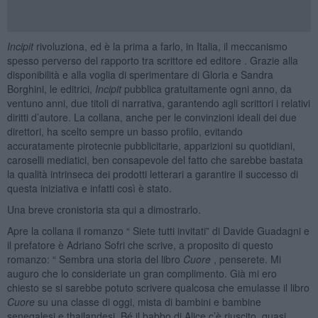
Incipit
rivoluziona, ed è la prima a farlo, in Italia, il meccanismo
spesso perverso del rapporto tra scrittore ed editore . Grazie alla
disponibilità e alla voglia di sperimentare di Gloria e Sandra
Borghini, le editrici,
Incipit
pubblica gratuitamente ogni anno, da
ventuno anni, due titoli di narrativa, garantendo agli scrittori i relativi
diritti d’autore. La collana, anche per le convinzioni ideali dei due
direttori, ha scelto sempre un basso profilo, evitando
accuratamente pirotecnie pubblicitarie, apparizioni su quotidiani,
caroselli mediatici, ben consapevole del fatto che sarebbe bastata
la qualità intrinseca dei prodotti letterari a garantire il successo di
questa iniziativa e infatti così è stato.
Una breve cronistoria sta qui a dimostrarlo.
Apre la collana il romanzo “ Siete tutti invitati” di Davide Guadagni e
il prefatore è Adriano Sofri che scrive, a proposito di questo
romanzo: “ Sembra una storia del libro
Cuore
, penserete. Mi
auguro che lo consideriate un gran complimento. Già mi ero
chiesto se si sarebbe potuto scrivere qualcosa che emulasse il libro
Cuore
su una classe di oggi, mista di bambini e bambine
senegalesi e thailandesi. Bé il babbo di Alice c’è riuscito, quasi