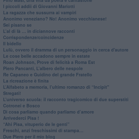
​I piccoli addii di Giovanni Mariotti
​La ragazza che sussurra ai vampiri
​Anonimo veneziano? No! Anonimo vecchianese!
​Sei pisano se
​L’al di là … in diciannove racconti
Corrispondenze/coincidenze
Il bidello
Lulù, ovvero il dramma di un personaggio in cerca d'autore
Le cose belle accadono sempre in estate
Roan Johnson, Prove di felicità a Roma Est
Piero Pancanti, L’albero delle nespole
Re Capaneo e Guidino del grande Fratello
La ricreazione è finita
​L’Alfabeto a memoria, l’ultimo romanzo di “Incipit"
​Stregati!
L’universo scuola: il racconto tragicomico di due superstiti
Cotronei e Bosco
Di cosa parliamo quando parliamo d’amore
Arrivederci Pisa !
​“Ahi Pisa, vituperio de le genti”
Freschi, anzi freschissimi di stampa…
​Due Piero per il mio blog