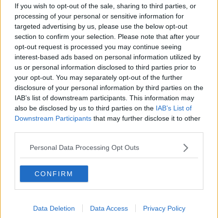
If you wish to opt-out of the sale, sharing to third parties, or
nuovi profili e romanzi sul blog, ma adesso è giunto il momento di
processing of your personal or sensitive information for
presentare altri autori, presenti appunto nella collana
Incipit.
targeted advertising by us, please use the below opt-out
Rimanendo fedele alla “toscanità” del progetto, proporrò profili e
section to confirm your selection. Please note that after your
opere di autori toscani o, quantomeno, naturalizzati toscani. Non
opt-out request is processed you may continue seeing
abbiamo mai fatto distinzioni, Daniele ed io tra autori noti e autori
interest-based ads based on personal information utilized by
ignoti. Spesso, infatti, la notorietà è legata più a campagne
us or personal information disclosed to third parties prior to
pubblicitarie e/o televisive o a certe sfumature di gossip che non a
your opt-out. You may separately opt-out of the further
un talento vero e proprio; quello che abbiamo sempre cercato nelle
disclosure of your personal information by third parties on the
opere di narrativa sono stati la qualità, l’originalità e lo stile. E non ci
IAB’s list of downstream participants. This information may
siamo neppure troppo addentrati sulla
vexata quaestio
tra
also be disclosed by us to third parties on the
IAB’s List of
“Letteratura” e “Letterarietà”, perché oramai lo tsunami editoriale di
Downstream Participants
that may further disclose it to other
questi ultimi anni ha completamente stravolto questa effimera
distinzione e autori sconosciuti hanno vinto con le loro opere prime
third parties.
prestigiosi premi letterari, mentre scrittori super blasonati sono finiti
nel dimenticatoio. E’ quindi il mercato che decide il destino e il
Personal Data Processing Opt Outs
successo di un libro. In tutti questi anni ad
Incipit
sono pervenuti e
continuano ad arrivare centinaia di manoscritti e la selezione è
CONFIRM
stata, è, e sarà durissima, ma rimarremo fedeli, nelle scelte che
andremo a fare, ai criteri prima elencati.
Quindi, dalla prossima uscita sul mio blog, inizierò a presentare
Data Deletion
Data Access
Privacy Policy
autori e romanzi di
Incipit
, iniziando dai primi tre che saranno: