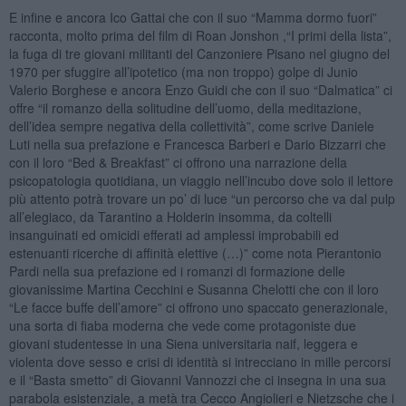
E infine e ancora Ico Gattai che con il suo “Mamma dormo fuori”
racconta, molto prima del film di Roan Jonshon ,“I primi della lista”,
la fuga di tre giovani militanti del Canzoniere Pisano nel giugno del
1970 per sfuggire all’ipotetico (ma non troppo) golpe di Junio
Valerio Borghese e ancora Enzo Guidi che con il suo “Dalmatica” ci
offre “il romanzo della solitudine dell’uomo, della meditazione,
dell’idea sempre negativa della collettività”, come scrive Daniele
Luti nella sua prefazione e Francesca Barberi e Dario Bizzarri che
con il loro “Bed & Breakfast” ci offrono una narrazione della
psicopatologia quotidiana, un viaggio nell’incubo dove solo il lettore
più attento potrà trovare un po’ di luce “un percorso che va dal pulp
all’elegiaco, da Tarantino a Holderin insomma, da coltelli
insanguinati ed omicidi efferati ad amplessi improbabili ed
estenuanti ricerche di affinità elettive (…)” come nota Pierantonio
Pardi nella sua prefazione ed i romanzi di formazione delle
giovanissime Martina Cecchini e Susanna Chelotti che con il loro
“Le facce buffe dell’amore” ci offrono uno spaccato generazionale,
una sorta di fiaba moderna che vede come protagoniste due
giovani studentesse in una Siena universitaria naif, leggera e
violenta dove sesso e crisi di identità si intrecciano in mille percorsi
e il “Basta smetto” di Giovanni Vannozzi che ci insegna in una sua
parabola esistenziale, a metà tra Cecco Angiolieri e Nietzsche che i