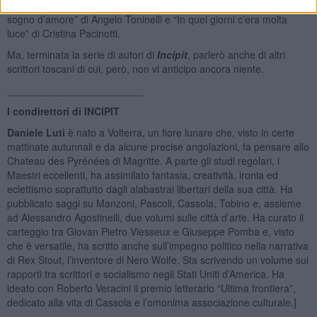
“Siete tutti invitati – Storia di tante storie” di Davide Guadagni, “Un
sogno d’amore” di Angelo Toninelli e “In quei giorni c’era molta
luce” di Cristina Pacinotti.
Ma, terminata la serie di autori di
Incipit
, parlerò anche di altri
scrittori toscani di cui, però, non vi anticipo ancora niente.
________________________
I condirettori di INCIPIT
Daniele Luti
è nato a Volterra, un fiore lunare che, visto in certe
mattinate autunnali e da alcune precise angolazioni, fa pensare allo
Chateau des Pyrénées di Magritte. A parte gli studi regolari, i
Maestri eccellenti, ha assimilato fantasia, creatività, ironia ed
eclettismo soprattutto dagli alabastrai libertari della sua città. Ha
pubblicato saggi su Manzoni, Pascoli, Cassola, Tobino e, assieme
ad Alessandro Agostinelli, due volumi sulle città d’arte. Ha curato il
carteggio tra Giovan Pietro Viesseux e Giuseppe Pomba e, visto
che è versatile, ha scritto anche sull’impegno politico nella narrativa
di Rex Stout, l’inventore di Nero Wolfe. Sta scrivendo un volume sui
rapporti tra scrittori e socialismo negli Stati Uniti d’America. Ha
ideato con Roberto Veracini il premio letterario “Ultima frontiera”,
dedicato alla vita di Cassola e l’omonima associazione culturale.]