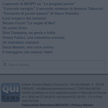
L’approdo di INCIPIT su “Le pregiate penne”
​"Il piccolo naviglio" il secondo romanzo di Antonio Tabucchi
​"Cronache di poveri amanti" di Vasco Pratolini
​Il più longevo dei narratori
Renato Fucini "Le veglie di Neri"
Un uomo finito
​Dino Campana, tra genio e follia
​Oriana Fallaci, una maledetta toscana
​Un maledetto toscano
​Dacia Maraini, una voce contro
​Il viareggino che amava i matti
Editore Toscana Media Channel srl - Via Dei Martelli, 8 - 50129
FIRENZE - info@toscanamediachannel.it. TOSCANA MEDIA
NEWS quotidiano on line registrato presso il Tribunale di Firenze
al n. 5935 del 27.09.2013. Iscrizione ROC 22105 - C.F. e P.Iva
0620787048
Fatturazione Elettronica M5UXCR1 |
Privacy Nielsen