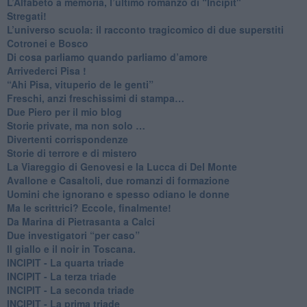
​L’Alfabeto a memoria, l’ultimo romanzo di “Incipit"
​Stregati!
L’universo scuola: il racconto tragicomico di due superstiti
Cotronei e Bosco
Di cosa parliamo quando parliamo d’amore
Arrivederci Pisa !
​“Ahi Pisa, vituperio de le genti”
Freschi, anzi freschissimi di stampa…
​Due Piero per il mio blog
​Storie private, ma non solo …
Divertenti corrispondenze
Storie di terrore e di mistero
La Viareggio di Genovesi e la Lucca di Del Monte
Avallone e Casaltoli, due romanzi di formazione
​Uomini che ignorano e spesso odiano le donne
Ma le scrittrici? Eccole, finalmente!
Da Marina di Pietrasanta a Calci
​Due investigatori “per caso”
​Il giallo e il noir in Toscana.
INCIPIT - La quarta triade
INCIPIT - La terza triade
INCIPIT - La seconda triade
INCIPIT - La prima triade