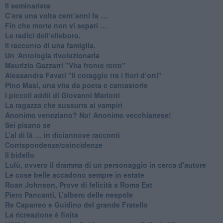
Il seminarista
​C’era una volta cent’anni fa …
​Fin che morte non vi separi …
​Le radici dell’elleboro.
​Il racconto di una famiglia.
Un ‘Antologia rivoluzionaria
​Maurizio Gazzarri "Vita fronte retro"
​Alessandra Favati "Il coraggio tra i fiori d’orti"
​Pino Masi, una vita da poeta e cantastorie
​I piccoli addii di Giovanni Mariotti
​La ragazza che sussurra ai vampiri
​Anonimo veneziano? No! Anonimo vecchianese!
​Sei pisano se
​L’al di là … in diciannove racconti
Corrispondenze/coincidenze
Il bidello
Lulù, ovvero il dramma di un personaggio in cerca d'autore
Le cose belle accadono sempre in estate
Roan Johnson, Prove di felicità a Roma Est
Piero Pancanti, L’albero delle nespole
Re Capaneo e Guidino del grande Fratello
La ricreazione è finita