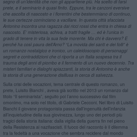
segno di un’identità che non gli appartiene più. Ha scelto di farsi
prete, e il seminario è quasi finito. Eppure, tra le canzoni eversive
che ascolta di nascosto e i fiorentini che bestemmiano di continuo,
le sue certezze cominciano a vacillare. In questa città sfacciata
Antonino incontra una ragazza dai ricci rossi che entra in chiesa di
nascosto. E’ misteriosa, schiva, a tratti fragile … ed è l’unica in
grado di tenere in vita la sua fede morente. Ma chi è davvero? E
perché ha così paura dell’Arno? “La movida dei santi e dei folli” è
un romanzo nostalgico e ironico, un caleidoscopio di personaggi
segreti e contraddizioni che ci riporta a un Italia sospesa tra il
trauma degli anni di piombo e il fermento di un nuovo decennio. Tra
misteri familiari e dialoghi spiazzanti, la storia di Antonino è anche
la storia di una generazione disillusa in cerca di salvezza.
Sulla crisi delle vocazioni, tema centrale di questo romanzo, un
prete, Luisito Bianchi , aveva già scritto nel 2013 un romanzo dal
titolo “Il seminarista”, seguito poi l’anno successivo dal film
omonimo, ma solo nel titolo, di Gabriele Cecconi. Nel libro di Luisito
Bianchi il giovane protagonista passa dall’ingenuità dell’infanzia
all’inquietudine della sua giovinezza, lungo uno dei periodi più
tragici della storia italiana: dalla vigilia della guerra fin nel pieno
della Resistenza ai nazifascisti. Il fuoco del racconto è il dilemma
tra la fedeltà a una vocazione che sembra recidere dal mondo