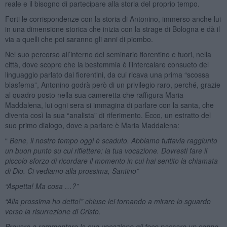
reale e il bisogno di partecipare alla storia del proprio tempo.
Forti le corrispondenze con la storia di Antonino, immerso anche lui
in una dimensione storica che inizia con la strage di Bologna e dà il
via a quelli che poi saranno gli anni di piombo.
Nel suo percorso all’interno del seminario fiorentino e fuori, nella
città, dove scopre che la bestemmia è l’intercalare consueto del
linguaggio parlato dai fiorentini, da cui ricava una prima “scossa
blasfema”, Antonino godrà però di un privilegio raro, perché, grazie
al quadro posto nella sua cameretta che raffigura Maria
Maddalena, lui ogni sera si immagina di parlare con la santa, che
diventa così la sua “analista” di riferimento. Ecco, un estratto del
suo primo dialogo, dove a parlare è Maria Maddalena:
“
Bene, il nostro tempo oggi è scaduto. Abbiamo tuttavia raggiunto
un buon punto su cui riflettere: la tua vocazione. Dovresti fare il
piccolo sforzo di ricordare il momento in cui hai sentito la chiamata
di Dio. Ci vediamo alla prossima, Santino”
“Aspetta! Ma cosa …?”
“Alla prossima ho detto!” chiuse lei tornando a mirare lo sguardo
verso la risurrezione di Cristo.
Provare a rammentare la sua vocazione gli fece passare un sonno