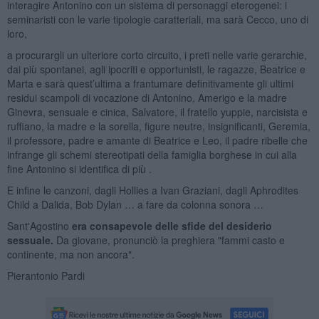
interagire Antonino con un sistema di personaggi eterogenei: i
seminaristi con le varie tipologie caratteriali, ma sarà Cecco, uno di
loro,
a procurargli un ulteriore corto circuito, i preti nelle varie gerarchie,
dai più spontanei, agli ipocriti e opportunisti, le ragazze, Beatrice e
Marta e sarà quest’ultima a frantumare definitivamente gli ultimi
residui scampoli di vocazione di Antonino, Amerigo e la madre
Ginevra, sensuale e cinica, Salvatore, il fratello yuppie, narcisista e
ruffiano, la madre e la sorella, figure neutre, insignificanti, Geremia,
il professore, padre e amante di Beatrice e Leo, il padre ribelle che
infrange gli schemi stereotipati della famiglia borghese in cui alla
fine Antonino si identifica di più .
E infine le canzoni, dagli Hollies a Ivan Graziani, dagli Aphrodites
Child a Dalida, Bob Dylan … a fare da colonna sonora …
Sant'Agostino
era consapevole delle sfide del desiderio
sessuale.
Da giovane, pronunciò la preghiera "fammi casto e
continente, ma non ancora".
Pierantonio Pardi