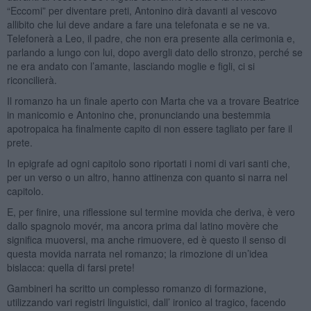
“Eccomi” per diventare preti, Antonino dirà davanti al vescovo
allibito che lui deve andare a fare una telefonata e se ne va.
Telefonerà a Leo, il padre, che non era presente alla cerimonia e,
parlando a lungo con lui, dopo avergli dato dello stronzo, perché se
ne era andato con l’amante, lasciando moglie e figli, ci si
riconcilierà.
Il romanzo ha un finale aperto con Marta che va a trovare Beatrice
in manicomio e Antonino che, pronunciando una bestemmia
apotropaica ha finalmente capito di non essere tagliato per fare il
prete.
In epigrafe ad ogni capitolo sono riportati i nomi di vari santi che,
per un verso o un altro, hanno attinenza con quanto si narra nel
capitolo.
E, per finire, una riflessione sul termine movida che deriva, è vero
dallo spagnolo movér, ma ancora prima dal latino movère che
significa muoversi, ma anche rimuovere, ed è questo il senso di
questa movida narrata nel romanzo; la rimozione di un’idea
bislacca: quella di farsi prete!
Gambineri ha scritto un complesso romanzo di formazione,
utilizzando vari registri linguistici, dall’ ironico al tragico, facendo