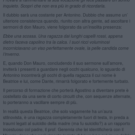
inquieto. Scoprì che non era più in grado di ricordarla.
Il dubbio sarà una costante per Antonino. Dubbio che assume un’
ulteriore consistenza quando, riunito con altra gente, ad ascoltare i
sermoni di don Mauro, viene folgorato da un’insolita presenza:
Ebbe una scossa. Una ragazza dai lunghi capelli rossi, appena
dietro faceva capolino tra la calca. I suoi ricci voluminosi
incorniciavano un viso perfettamente ovale, la pelle candida come
l’inverno.
E, quando Don Mauro, concludendo il suo sermone sull’amore,
inviterà i presenti a guardare negli occhi qualcuno, lo sguardo di
Antonino incontrerà gli occhi di quella ragazza il cui nome è
Beatrice e lui, come Dante, rimarrà folgorato e fortemente turbato.
Il percorso di formazione che porterà Agostino a diventare prete è
costellato da una serie di corto circuiti che, con sequenze alternate,
lo porteranno a vacillare sempre di più.
In realtà questa Beatrice, che solo vagamente ha un’aura
stilnovista, è una ragazza completamente fuori di testa, in preda a
traumi legati al suicidio della madre (ma fu suicidio?) a un rapporto
incestuoso col padre, il prof. Geremia che lei identificherà con il