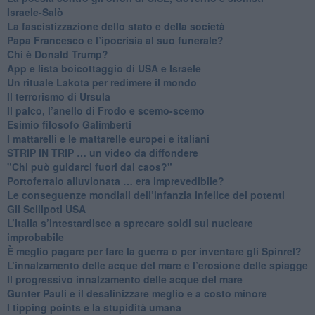
Israele-Salò
​La fascistizzazione dello stato e della società
Papa Francesco e l’ipocrisia al suo funerale?
​Chi è Donald Trump?
App e lista boicottaggio di USA e Israele
​Un rituale Lakota per redimere il mondo
Il terrorismo di Ursula
​Il palco, l’anello di Frodo e scemo-scemo
Esimio filosofo Galimberti
​I mattarelli e le mattarelle europei e italiani
​STRIP IN TRIP … un video da diffondere
"Chi può guidarci fuori dal caos?"
​Portoferraio alluvionata … era imprevedibile?
Le conseguenze mondiali dell’infanzia infelice dei potenti
​Gli Scilipoti USA
L’Italia s’intestardisce a sprecare soldi sul nucleare
improbabile
È meglio pagare per fare la guerra o per inventare gli Spinrel?
​L’innalzamento delle acque del mare e l’erosione delle spiagge
​Il progressivo innalzamento delle acque del mare
​Gunter Pauli e il desalinizzare meglio e a costo minore
I tipping points e la stupidità umana