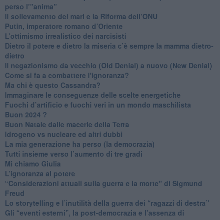
perso l’”anima”
​Il sollevamento dei mari e la Riforma dell’ONU
Putin, imperatore romano d’Oriente
​L’ottimismo irrealistico dei narcisisti
​Dietro il potere e dietro la miseria c’è sempre la mamma dietro-
dietro
Il negazionismo da vecchio (Old Denial) a nuovo (New Denial)
Come si fa a combattere l'ignoranza?
Ma chi è questo Cassandra?
Immaginare le conseguenze delle scelte energetiche
​Fuochi d’artificio e fuochi veri in un mondo maschilista
Buon 2024 ?
​Buon Natale dalle macerie della Terra
​Idrogeno vs nucleare ed altri dubbi
​La mia generazione ha perso (la democrazia)
​Tutti insieme verso l’aumento di tre gradi
Mi chiamo Giulia
L’ignoranza al potere
​“Considerazioni attuali sulla guerra e la morte" di Sigmund
Freud
​Lo storytelling e l’inutilità della guerra dei “ragazzi di destra”
​Gli “eventi esterni”, la post-democrazia e l’assenza di