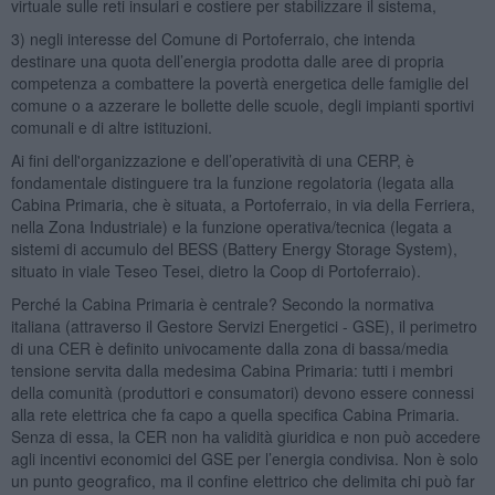
virtuale sulle reti insulari e costiere per stabilizzare il sistema,
3) negli interesse del Comune di Portoferraio, che intenda
destinare una quota dell’energia prodotta dalle aree di propria
competenza a combattere la povertà energetica delle famiglie del
comune o a azzerare le bollette delle scuole, degli impianti sportivi
comunali e di altre istituzioni.
Ai fini dell'organizzazione e dell’operatività di una CERP, è
fondamentale distinguere tra la funzione regolatoria (legata alla
Cabina Primaria, che è situata, a Portoferraio, in via della Ferriera,
nella Zona Industriale) e la funzione operativa/tecnica (legata a
sistemi di accumulo del BESS (Battery Energy Storage System),
situato in viale Teseo Tesei, dietro la Coop di Portoferraio).
Perché la Cabina Primaria è centrale? Secondo la normativa
italiana (attraverso il Gestore Servizi Energetici - GSE), il perimetro
di una CER è definito univocamente dalla zona di bassa/media
tensione servita dalla medesima Cabina Primaria: tutti i membri
della comunità (produttori e consumatori) devono essere connessi
alla rete elettrica che fa capo a quella specifica Cabina Primaria.
Senza di essa, la CER non ha validità giuridica e non può accedere
agli incentivi economici del GSE per l’energia condivisa. Non è solo
un punto geografico, ma il confine elettrico che delimita chi può far