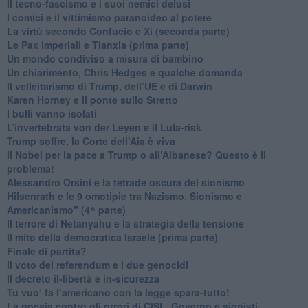
​Il tecno-fascismo e i suoi nemici delusi
​I comici e il vittimismo paranoideo al potere
​La virtù secondo Confucio e Xi (seconda parte)
Le Pax imperiali e Tianxia (prima parte)
Un mondo condiviso a misura di bambino
​Un chiarimento, Chris Hedges e qualche domanda
Il velleitarismo di Trump, dell’UE e di Darwin
​Karen Horney e il ponte sullo Stretto
​I bulli vanno isolati
L’invertebrata von der Leyen e il Lula-risk
Trump soffre, la Corte dell'Aia è viva
​Il Nobel per la pace a Trump o all’Albanese? Questo è il
problema!
​Alessandro Orsini e la tetrade oscura del sionismo
​Hilsenrath e le 9 omotipie tra Nazismo, Sionismo e
Americanismo" (4^ parte)
​Il terrore di Netanyahu e la strategia della tensione
Il mito della democratica Israele (prima parte)
​Finale di partita?
​Il voto del referendum e i due genocidi
Il decreto il-libertà e in-sicurezza
Tu vuo’ fa l’americano con la legge spara-tutto!
La poesia contro gli orrori di CISL, Governo e sionisti