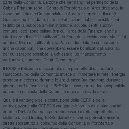
parte della Comunità. Le zone che rientrano nel perimetro della
Cabina Primaria sono il Centro di Portoferraio e l’Area del porto, la
Zona Industriale e Commerciale, le Aree residenziali adiacenti.
Queste zone includono, oltre alle abitazioni, pubbliche istituzioni
(edifici della pubblica amministrazione, scuole, centri sportivi
comunali etc), zone militari (tra cui l’area della Finanza, che ha
interi e grandi edifici inutilizzati), la Zona del vecchio ospedale (il cui
ampio edificio è inutilizzato), la Zona Industriale (in cui esistono
anche capannoni, che dovrebbero essere bonificati dall’amianto,
per cui sarebbe possibile la richiesta di un finanziamento
aggiuntivo), numerosi Centri Commerciali.
Il BESS è il sistema di accumulo, che permette di ottimizzare
l’autoconsumo della Comunità: invece di immettere in rete l’energia
prodotta in eccesso durante le ore di picco (ad esempio, durante il
giorno con il fotovoltaico), il BESS la stocca per renderla disponibile
quando la richiesta della Comunità è più alta (es. la sera).
Qual è il vantaggio della costituzione della CERP e della
partecipazione alla CERP? Il vantaggio è fornito dalla stagionalità:
durante l’estate l’energia potrebbe essere diretta soprattutto al
sistema di cold ironing-BESS, durante l’inverno potrebbe essere
diretta soprattutto al consumo della Comunità di Portoferraio
(Cittadini e Istituzioni pubbliche e private).