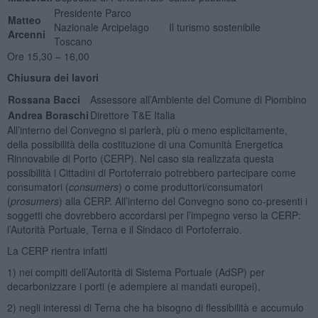
Presidente Parco
Matteo
Nazionale Arcipelago
Il turismo sostenibile
Arcenni
Toscano
Ore 15,30 – 16,00
Chiusura dei lavori
Rossana Bacci
Assessore all’Ambiente del Comune di Piombino
Andrea Boraschi
Direttore T&E Italia
All’interno del Convegno si parlerà, più o meno esplicitamente,
della possibilità della costituzione di una Comunità Energetica
Rinnovabile di Porto (CERP). Nel caso sia realizzata questa
possibilità i Cittadini di Portoferraio potrebbero partecipare come
consumatori (
consumers
) o come produttori/consumatori
(
prosumers
) alla CERP. All’interno del Convegno sono co-presenti i
soggetti che dovrebbero accordarsi per l’impegno verso la CERP:
l’Autorità Portuale, Terna e il Sindaco di Portoferraio.
La CERP rientra infatti
1) nei compiti dell’Autorità di Sistema Portuale (AdSP) per
decarbonizzare i porti (e adempiere ai mandati europei),
2) negli interessi di Terna che ha bisogno di flessibilità e accumulo