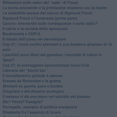
Riflessioni sulle radici del “male” di Freud
​La storia ancestrale e la primissima relazione con la madre
​La resistibile ascesa del cancro di Sigmund Freud
Sigmund Freud e l’eutanasia (prima parte)
Cancro: intervenire sulle conseguenze o sulle radici?
​Il calcio e la società dello spettacolo
Biodiversità e COP15
​Il ritardo dell’uomo nel mentalizzare
​Cop 27, i nove confini planetari e una bambina ghanese di 10
anni
​I pacifisti sono liberi dal guardare i mondiali di calcio in
Qatar?
​Cop 27, la sceneggiata sponsorizzata Coca-Cola
​Liberarsi dei “biechi blu”
Il riscaldamento globale è adesso
​Erasmo da Rotterdam e la guerra
​Aforismi su guerra, pace e bomba
Cingolani o del disastro ecologico
​Il metano ci dà una mano nel suicidio del pianeta
​Dio? Patria? Famiglia?
Portogallo, esempio di politica energetica
​Elisabetta II e l’assenza di futuro