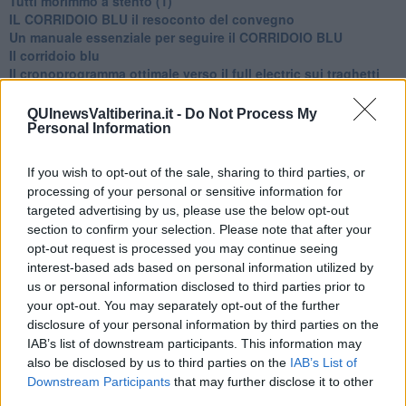
​Tutti morimmo a stento (1)
IL CORRIDOIO BLU il resoconto del convegno
Un manuale essenziale per seguire il CORRIDOIO BLU
Il corridoio blu
​Il cronoprogramma ottimale verso il full electric sui traghetti
​I costi dell’adeguamento al cold ironing
Alcune domande da esordiente agli esperti che decidono le
QUInewsValtiberina.it -
Do Not Process My
sorti dell’Elba
Personal Information
Verso il full electric a gestione pubblica dei traghetti​
​La Scienza dei Cittadini e i Cittadini per l’Aria
If you wish to opt-out of the sale, sharing to third parties, or
Trump e le sue guerre contro i deboli e contro la terra
processing of your personal or sensitive information for
​Le furbate elettorali della Meloni e la testardaggine
targeted advertising by us, please use the below opt-out
dell’opposizione
section to confirm your selection. Please note that after your
​Date loro l’Oscar al posto del Nobel per la Pace
opt-out request is processed you may continue seeing
L'umanizzazione dell'economia e della politica
interest-based ads based on personal information utilized by
​Dopo il diluvio dei NO: un patto intergenerazionale
us or personal information disclosed to third parties prior to
​Un grandioso NO ai falchi teocratici e ai loro vassalli
your opt-out. You may separately opt-out of the further
La religione è la cocaina dei potenti
disclosure of your personal information by third parties on the
Donald e Bibi confinati nell’isola di St James?
L’italiano vero e la paura che al referendum vinca il No
IAB’s list of downstream participants. This information may
​Complottismo o capitalismo globale?
also be disclosed by us to third parties on the
IAB’s List of
​Ma, contessa, non si vergogna a continuare a guardare San
Downstream Participants
that may further disclose it to other
Scemo?
third parties.