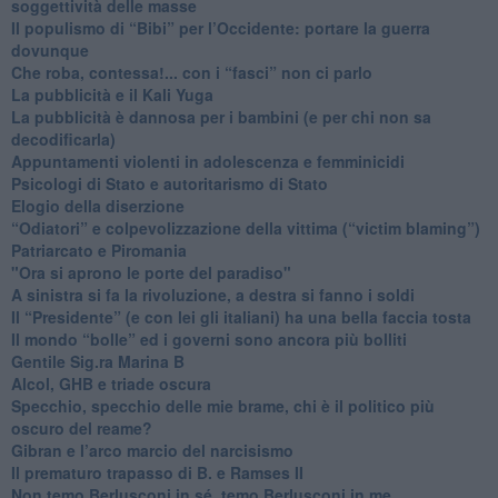
soggettività delle masse
​Il populismo di “Bibi” per l’Occidente: portare la guerra
dovunque
​Che roba, contessa!... con i “fasci” non ci parlo
La pubblicità e il Kali Yuga
​La pubblicità è dannosa per i bambini (e per chi non sa
decodificarla)
​Appuntamenti violenti in adolescenza e femminicidi
​Psicologi di Stato e autoritarismo di Stato
Elogio della diserzione
“Odiatori” e colpevolizzazione della vittima (“victim blaming”)
​Patriarcato e Piromania
"Ora si aprono le porte del paradiso"
​A sinistra si fa la rivoluzione, a destra si fanno i soldi
​Il “Presidente” (e con lei gli italiani) ha una bella faccia tosta
​Il mondo “bolle” ed i governi sono ancora più bolliti
​Gentile Sig.ra Marina B
​Alcol, GHB e triade oscura
​Specchio, specchio delle mie brame, chi è il politico più
oscuro del reame?
​Gibran e l’arco marcio del narcisismo
​Il prematuro trapasso di B. e Ramses II
​Non temo Berlusconi in sé, temo Berlusconi in me