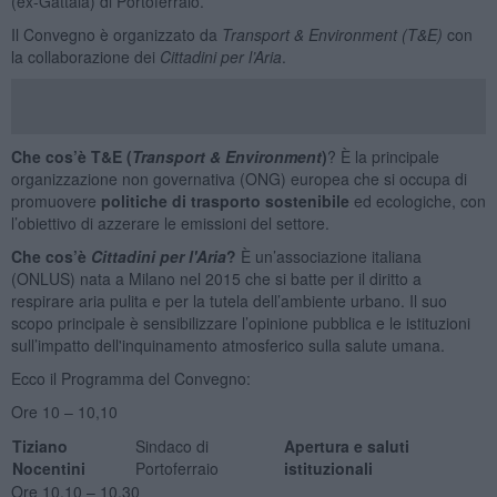
(ex-Gattaia) di Portoferraio.
Il Convegno è organizzato da
Transport & Environment (T&E)
con
la collaborazione dei
Cittadini per l’Aria
.
Che cos’è T&E (
Transport & Environment
)
? È la principale
organizzazione non governativa (ONG) europea che si occupa di
promuovere
politiche di trasporto sostenibile
ed ecologiche, con
l’obiettivo di azzerare le emissioni del settore.
Che cos’è
Cittadini per l'Aria
?
È un’associazione italiana
(ONLUS) nata a Milano nel 2015 che si batte per il diritto a
respirare aria pulita e per la tutela dell’ambiente urbano. Il suo
scopo principale è sensibilizzare l’opinione pubblica e le istituzioni
sull’impatto dell'inquinamento atmosferico sulla salute umana.
Ecco il Programma del Convegno:
Ore 10 – 10,10
Tiziano
Sindaco di
Apertura e saluti
Nocentini
Portoferraio
istituzionali
Ore 10,10 – 10,30