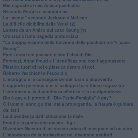
​Mie risposte al mio Amico-psichiatra
​Secondo Porges e secondo me
​La “mente” secondo Jackson e McLean
La difficile dicibilità della Verità (2)
​Lettera da un Amico sul caso Seung (1)
​Cronaca di una tragedia annunciata
"​La doppia visione della funzione della psichiatria e “il caso
Seung”
​Fare i conti col passato e con l’idea di Dio
​Ferenczi, Anna Freud e l’identificazione con l’aggresssore
Plastica fuori di noi e plastica dentro di noi
​Roberto Vecchioni e l’ecocidio
​L’imbroglio e le conseguenze dell’uranio impoverito
​Il rapporto perverso che si sviluppa tra vittima e aguzzino
L’erotomania, la dipendenza affettiva e la co-dipendenza
​Dio è gay o il potere di “Dio-Patria-Famiglia” è gay?
​Gli uomini sono guidati dalla propaganda, la Natura è guidata
dai fatti
La dipendenza dall’istituzione fa male
​Freud e la guerra che uccide i figli
​Diventare Maestro di se stesso prima di insegnare ad un altro
L’importanza della formazione nel diventare genitori