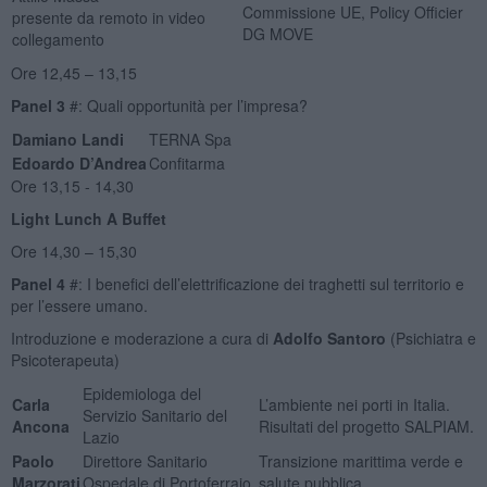
Commissione UE, Policy Officier
presente da remoto in video
DG MOVE
collegamento
Ore 12,45 – 13,15
Panel 3
#: Quali opportunità per l’impresa?
Damiano Landi
TERNA Spa
Edoardo D’Andrea
Confitarma
Ore 13,15 - 14,30
Light Lunch A Buffet
Ore 14,30 – 15,30
Panel 4
#: I benefici dell’elettrificazione dei traghetti sul territorio e
per l’essere umano.
Introduzione e moderazione a cura di
Adolfo Santoro
(Psichiatra e
Psicoterapeuta)
Epidemiologa del
Carla
L’ambiente nei porti in Italia.
Servizio Sanitario del
Ancona
Risultati del progetto SALPIAM.
Lazio
Paolo
Direttore Sanitario
Transizione marittima verde e
Marzorati
Ospedale di Portoferraio
salute pubblica