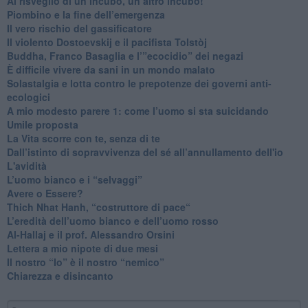
Al risveglio di un incubo, un altro incubo!
​Piombino e la fine dell’emergenza
​Il vero rischio del gassificatore
​Il violento Dostoevskij e il pacifista Tolstòj
​Buddha, Franco Basaglia e l’”ecocidio” dei negazi
​È difficile vivere da sani in un mondo malato
Solastalgia e lotta contro le prepotenze dei governi anti-
ecologici
​A mio modesto parere 1: come l’uomo si sta suicidando
​Umile proposta
​La Vita scorre con te, senza di te
​Dall’istinto di sopravvivenza del sé all’annullamento dell'io
L'avidità
​L’uomo bianco e i “selvaggi”
​Avere o Essere?
​Thich Nhat Hanh, “costruttore di pace“
​L’eredità dell’uomo bianco e dell’uomo rosso
Al-Hallaj e il prof. Alessandro Orsini
​Lettera a mio nipote di due mesi
​Il nostro “Io” è il nostro “nemico”
​Chiarezza e disincanto