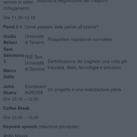
Autorità di Regolazione dei Trasporti
remoto in video
collegamento
Ore 11,30-12,15
Panel 2
#: Come passare dalle parole all’azione?
Guido
Università
Prospettive regolatorie normative
Befani
di Teramo
Sara
Salomone
RSE Spa
&
Elettrificazione dei traghetti: una rotta già
Università
tracciata. Sfide, tecnologie e soluzioni
di Genova
Marco
Gallo
John
Econboard
Un progetto e una realizzazione pilota
Scanu
AURORA
Ore 12,15 – 12,30
Coffee Break
Ore 12,30 – 12,45
Keynote speech
(relazione principale)
Attilio Massa