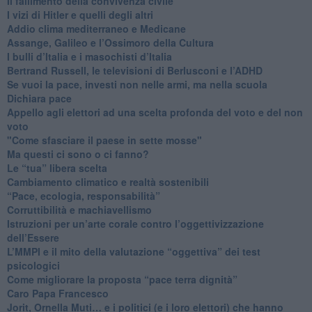
​Il fallimento della convivenza civile
​I vizi di Hitler e quelli degli altri
Addio clima mediterraneo e Medicane
​Assange, Galileo e l’Ossimoro della Cultura
​I bulli d’Italia e i masochisti d’Italia
​Bertrand Russell, le televisioni di Berlusconi e l’ADHD
​Se vuoi la pace, investi non nelle armi, ma nella scuola
​Dichiara pace
​Appello agli elettori ad una scelta profonda del voto e del non
voto
"Come sfasciare il paese in sette mosse"
​Ma questi ci sono o ci fanno?
​Le “tua” libera scelta
Cambiamento climatico e realtà sostenibili
“Pace, ecologia, responsabilità”
​Corruttibilità e machiavellismo
Istruzioni per un’arte corale contro l’oggettivizzazione
dell’Essere
​L’MMPI e il mito della valutazione “oggettiva” dei test
psicologici
Come migliorare la proposta “pace terra dignità”
Caro Papa Francesco
​Jorit, Ornella Muti… e i politici (e i loro elettori) che hanno