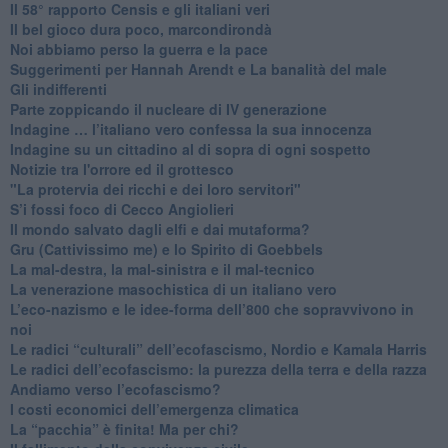
​Il 58° rapporto Censis e gli italiani veri
​Il bel gioco dura poco, marcondirondà
Noi abbiamo perso la guerra e la pace
Suggerimenti per Hannah Arendt e La banalità del male
​Gli indifferenti
Parte zoppicando il nucleare di IV generazione
​Indagine … l’italiano vero confessa la sua innocenza
Indagine su un cittadino al di sopra di ogni sospetto
Notizie tra l'orrore ed il grottesco
"La protervia dei ricchi e dei loro servitori"
S’i fossi foco di Cecco Angiolieri
​Il mondo salvato dagli elfi e dai mutaforma?
Gru (Cattivissimo me) e lo Spirito di Goebbels
​La mal-destra, la mal-sinistra e il mal-tecnico
​La venerazione masochistica di un italiano vero
​L’eco-nazismo e le idee-forma dell’800 che sopravvivono in
noi
​Le radici “culturali” dell’ecofascismo, Nordio e Kamala Harris
Le radici dell’ecofascismo: la purezza della terra e della razza
Andiamo verso l’ecofascismo?
I costi economici dell’emergenza climatica
​La “pacchia” è finita! Ma per chi?