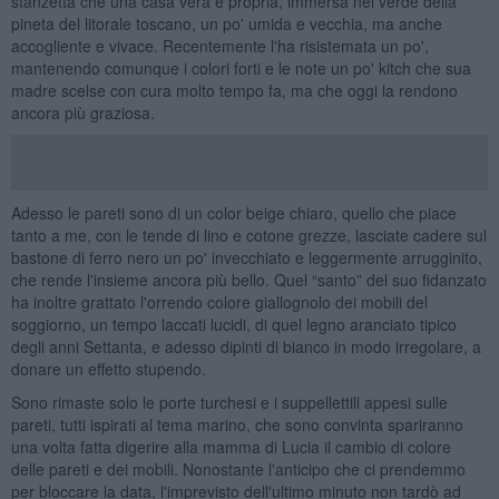
stanzetta che una casa vera e propria, immersa nel verde della
pineta del litorale toscano, un po' umida e vecchia, ma anche
accogliente e vivace. Recentemente l'ha risistemata un po',
mantenendo comunque i colori forti e le note un po' kitch che sua
madre scelse con cura molto tempo fa, ma che oggi la rendono
ancora più graziosa.
Adesso le pareti sono di un color beige chiaro, quello che piace
tanto a me, con le tende di lino e cotone grezze, lasciate cadere sul
bastone di ferro nero un po' invecchiato e leggermente arrugginito,
che rende l'insieme ancora più bello. Quel “santo” del suo fidanzato
ha inoltre grattato l'orrendo colore giallognolo dei mobili del
soggiorno, un tempo laccati lucidi, di quel legno aranciato tipico
degli anni Settanta, e adesso dipinti di bianco in modo irregolare, a
donare un effetto stupendo.
Sono rimaste solo le porte turchesi e i suppellettili appesi sulle
pareti, tutti ispirati al tema marino, che sono convinta spariranno
una volta fatta digerire alla mamma di Lucia il cambio di colore
delle pareti e dei mobili. Nonostante l'anticipo che ci prendemmo
per bloccare la data, l'imprevisto dell'ultimo minuto non tardò ad