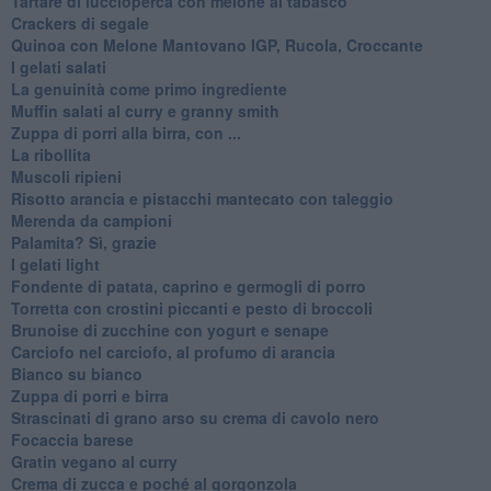
Tartare di luccioperca con melone al tabasco
Crackers di segale
Quinoa con Melone Mantovano IGP, Rucola, Croccante
I gelati salati
La genuinità come primo ingrediente
Muffin salati al curry e granny smith
Zuppa di porri alla birra, con ...
La ribollita
Muscoli ripieni
Risotto arancia e pistacchi mantecato con taleggio
Merenda da campioni
Palamita? Sì, grazie
I gelati light
Fondente di patata, caprino e germogli di porro
Torretta con crostini piccanti e pesto di broccoli
Brunoise di zucchine con yogurt e senape
Carciofo nel carciofo, al profumo di arancia
Bianco su bianco
Zuppa di porri e birra
Strascinati di grano arso su crema di cavolo nero
Focaccia barese
Gratin vegano al curry
Crema di zucca e poché al gorgonzola