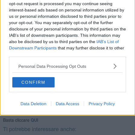
Aggiungete un po' di brodo vegetale e fate cuocere a fuoco lento
opt-out request is processed you may continue seeing
per circa 15 minuti, aggiungendo altro brodo se necessario.Intanto
interest-based ads based on personal information utilized by
sgusciate i gamberi e togliete il filo nero all'interno, aiutandovi con
us or personal information disclosed to third parties prior to
un coltellino. Sbollentateli leggermente e teneteli da parte. A cottura
your opt-out. You may separately opt-out of the further
ultimata frullate i piselli con un minipimer, regolate di sale e pepe e
disclosure of your personal information by third parties on the
lasciate intiepidire. Servite la crema di piselli a temperatura
IAB’s list of downstream participants. This information may
ambiente o leggermente tiepida, adagiatevi sopra i gamberi e
also be disclosed by us to third parties on the
IAB’s List of
qualche pezzetto di feta sbriciolata, finite con poco olio a crudo e
Downstream Participants
that may further disclose it to other
servite.
third parties.
Rubina Rovini
Personal Data Processing Opt Outs
CONFIRM
Se vuoi leggere le notizie principali della Toscana iscriviti alla
Data Deletion
Data Access
Privacy Policy
Newsletter QUInews - ToscanaMedia.
Arriva gratis tutti i giorni
alle 20:00 direttamente nella tua casella di posta.
Basta cliccare
QUI
Ti potrebbe interessare anche: