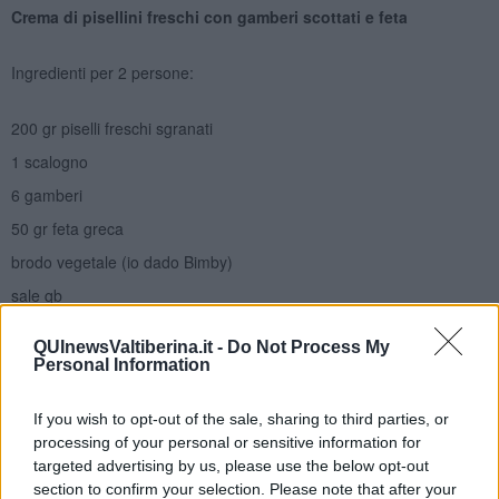
Crema di pisellini freschi con gamberi scottati e feta
Ingredienti per 2 persone:
200 gr piselli freschi sgranati
1 scalogno
6 gamberi
50 gr feta greca
brodo vegetale (io dado Bimby)
sale qb
pepe qb
QUInewsValtiberina.it -
Do Not Process My
olio evo qb
Personal Information
Tritare in una casseruola lo scalogno e farlo appassire con un filo di
olio per un minuto.
If you wish to opt-out of the sale, sharing to third parties, or
processing of your personal or sensitive information for
Aggiungete i piselli freschi e fateli rosolare mescolando con un
targeted advertising by us, please use the below opt-out
cucchiaio di legno.
section to confirm your selection. Please note that after your