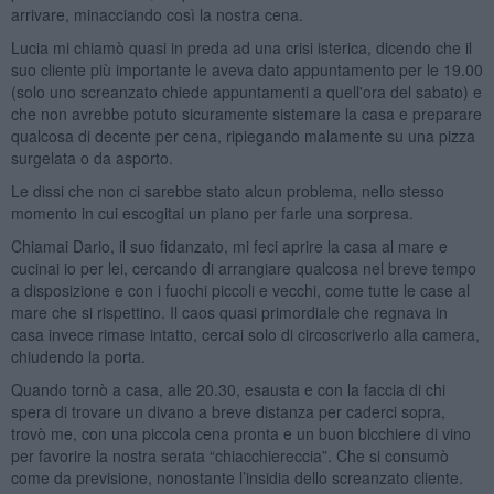
arrivare, minacciando così la nostra cena.
Lucia mi chiamò quasi in preda ad una crisi isterica, dicendo che il
suo cliente più importante le aveva dato appuntamento per le 19.00
(solo uno screanzato chiede appuntamenti a quell'ora del sabato) e
che non avrebbe potuto sicuramente sistemare la casa e preparare
qualcosa di decente per cena, ripiegando malamente su una pizza
surgelata o da asporto.
Le dissi che non ci sarebbe stato alcun problema, nello stesso
momento in cui escogitai un piano per farle una sorpresa.
Chiamai Dario, il suo fidanzato, mi feci aprire la casa al mare e
cucinai io per lei, cercando di arrangiare qualcosa nel breve tempo
a disposizione e con i fuochi piccoli e vecchi, come tutte le case al
mare che si rispettino. Il caos quasi primordiale che regnava in
casa invece rimase intatto, cercai solo di circoscriverlo alla camera,
chiudendo la porta.
Quando tornò a casa, alle 20.30, esausta e con la faccia di chi
spera di trovare un divano a breve distanza per caderci sopra,
trovò me, con una piccola cena pronta e un buon bicchiere di vino
per favorire la nostra serata “chiacchiereccia”. Che si consumò
come da previsione, nonostante l’insidia dello screanzato cliente.