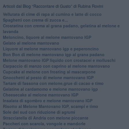
Articoli dal Blog “Raccontare di Gusto” di Rubina Rovini
Vellutata di cime di rapa al cumino e latte di cocco
Spaghetti con crema di zucca e...
Crostatina con crema al grana padano, gelatina al melone e
lavanda
Meloncino, liquore al melone mantovano IGP
Gelato al melone mantovano
Liquore al melone mantovano igp e peperoncino
Bon Bon di melone mantovano igp al grana padano
Melone mantovano IGP liquido con crostacei e molluschi
Carpaccio di manzo con caprino al melone mantovano
Cupcake al melone con frosting al mascarpone
Gnocchetti al pesto di melone mantovano IGP
Tartare di fassona con melone,grue di cacao e timo
Gelatine al cardamomo e melone mantovano igp
Cheesecake al melone mantovano IGP
Insalata di sgombro e melone mantovano IGP
Risotto al Melone Mantovano IGP, scampi e timo
Sole del sud con riduzione di agrumi
Stracciatella di Andria con melone piccante
Paccheri con scarola, vongole e mandorle