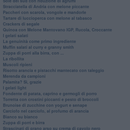
Sole del sud con riduzione di agrumi
Stracciatella di Andria con melone piccante
Paccheri con scarola, vongole e mandorle
Tartare di luccioperca con melone al tabasco
Crackers di segale
Quinoa con Melone Mantovano IGP, Rucola, Croccante
I gelati salati
La genuinità come primo ingrediente
Muffin salati al curry e granny smith
Zuppa di porri alla birra, con ...
La ribollita
Muscoli ripieni
Risotto arancia e pistacchi mantecato con taleggio
Merenda da campioni
Palamita? Sì, grazie
I gelati light
Fondente di patata, caprino e germogli di porro
Torretta con crostini piccanti e pesto di broccoli
Brunoise di zucchine con yogurt e senape
Carciofo nel carciofo, al profumo di arancia
Bianco su bianco
Zuppa di porri e birra
Strascinati di grano arso su crema di cavolo nero