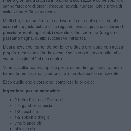
sanno fare: ore di giochi d'acqua, scivoli, nuotate, tuffi e prova di
wake - board (faticosissimo).
Metti che, appena rientrata da lavoro, in una delle giornate più
calde che questa estate ci ha regalato, avessi qualche disturbo di
pressione legato agli sbalzi repentini di temperatura (un giorno
passamontagna, quello successivo infradito).
Metti anche che, partendo per le ferie due giorni dopo non avessi
proprio intenzione di far la spesa, rischiando di trovare affettati e
yogurt “stagionati” al mio rientro.
Venni assalita appena aprii la porta, come due gatti che, quando
hanno fame, lisciano il padroncino in modo quasi commovente.
Ecco quello che divorarono, comprese le briciole:
Ingredienti per un sandwich:
2 fette di pane ai 7 cereali
4-5 gamberi sgusciati
1/2 zucchina
1/2 spicchio d'aglio
vino bianco qb
olio evo qb