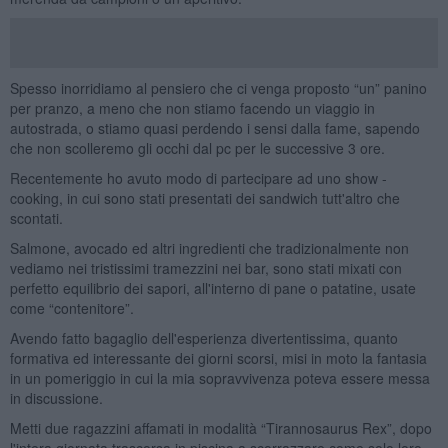
Spesso inorridiamo al pensiero che ci venga proposto “un” panino
per pranzo, a meno che non stiamo facendo un viaggio in
autostrada, o stiamo quasi perdendo i sensi dalla fame, sapendo
che non scolleremo gli occhi dal pc per le successive 3 ore.
Recentemente ho avuto modo di partecipare ad uno show -
cooking, in cui sono stati presentati dei sandwich tutt'altro che
scontati.
Salmone, avocado ed altri ingredienti che tradizionalmente non
vediamo nei tristissimi tramezzini nei bar, sono stati mixati con
perfetto equilibrio dei sapori, all'interno di pane o patatine, usate
come “contenitore”.
Avendo fatto bagaglio dell'esperienza divertentissima, quanto
formativa ed interessante dei giorni scorsi, misi in moto la fantasia
in un pomeriggio in cui la mia sopravvivenza poteva essere messa
in discussione.
Metti due ragazzini affamati in modalità “Tirannosaurus Rex”, dopo
l'intera giornata trascorsa in piscina a scorrazzare come solo loro