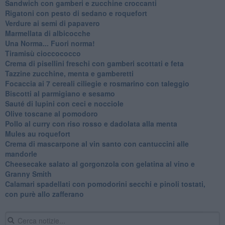
Sandwich con gamberi e zucchine croccanti
Rigatoni con pesto di sedano e roquefort
Verdure ai semi di papavero
Marmellata di albicocche
Una Norma... Fuori norma!
Tiramisù cioccococco
Crema di pisellini freschi con gamberi scottati e feta
Tazzine zucchine, menta e gamberetti
Focaccia ai 7 cereali ciliegie e rosmarino con taleggio
Biscotti al parmigiano e sesamo
Sauté di lupini con ceci e nocciole
Olive toscane al pomodoro
Pollo al curry con riso rosso e dadolata alla menta
Mules au roquefort
Crema di mascarpone al vin santo con cantuccini alle
mandorle
Cheesecake salato al gorgonzola con gelatina al vino e
Granny Smith
Calamari spadellati con pomodorini secchi e pinoli tostati,
con purè allo zafferano