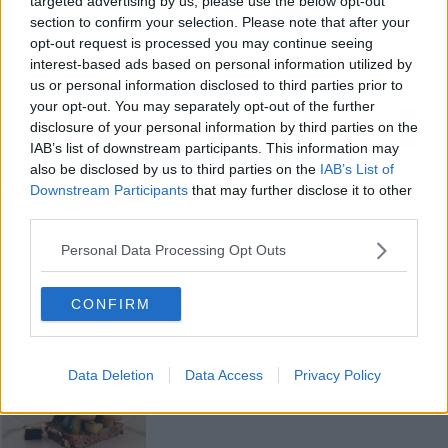
targeted advertising by us, please use the below opt-out
plumcake e coprendo con fiocchi d'avena) le zucchine, adagiatevi
section to confirm your selection. Please note that after your
sopra i gamberi e chiudete con la seconda fetta.
opt-out request is processed you may continue seeing
Condite con un filo di olio a crudo e servite.
interest-based ads based on personal information utilized by
us or personal information disclosed to third parties prior to
Rubina Rovini
your opt-out. You may separately opt-out of the further
disclosure of your personal information by third parties on the
IAB’s list of downstream participants. This information may
also be disclosed by us to third parties on the
IAB’s List of
Downstream Participants
that may further disclose it to other
third parties.
Se vuoi leggere le notizie principali della Toscana iscriviti alla
Newsletter QUInews - ToscanaMedia.
Arriva gratis tutti i giorni
Personal Data Processing Opt Outs
alle 20:00 direttamente nella tua casella di posta.
Basta cliccare
QUI
CONFIRM
Fotogallery
Data Deletion
Data Access
Privacy Policy