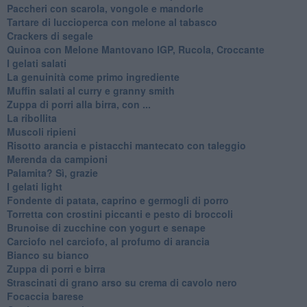
Paccheri con scarola, vongole e mandorle
Tartare di luccioperca con melone al tabasco
Crackers di segale
Quinoa con Melone Mantovano IGP, Rucola, Croccante
I gelati salati
La genuinità come primo ingrediente
Muffin salati al curry e granny smith
Zuppa di porri alla birra, con ...
La ribollita
Muscoli ripieni
Risotto arancia e pistacchi mantecato con taleggio
Merenda da campioni
Palamita? Sì, grazie
I gelati light
Fondente di patata, caprino e germogli di porro
Torretta con crostini piccanti e pesto di broccoli
Brunoise di zucchine con yogurt e senape
Carciofo nel carciofo, al profumo di arancia
Bianco su bianco
Zuppa di porri e birra
Strascinati di grano arso su crema di cavolo nero
Focaccia barese