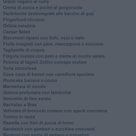
Gratin vegano al curry
Crema di zucca e poché al gorgonzola
Panbrioche semintegrale alle bacche di goji
Fingerfood tricolore
Delizia natalizia
Caesar Salad
Biscottoni ripieni con fichi, noci e mele
Frolle integrali con pere, mascarpone e nocciole
Tagliatelle di crepes
Fregola tostata con pere e crema di ricotta salata
Polenta di fagioli Zolfini conrape stufate
Torta coccolosa
Cous cous di kamut con cavolfiore speziato
Plumcake banana e cocco
Marmellata di zizzole
Quinoa profumata con lenticchie
Smoothie di fine estate
Bachalau a Bras
Vellutata di broccolo romano con speck croccante
Tortino in tazza
Pastella con fiori di zucca al forno
Sandwich con gamberi e zucchine croccanti
Rigatoni con pesto di sedano e roquefort