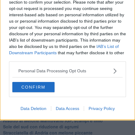
Ti potrebbe interessare anche:
section to confirm your selection. Please note that after your
opt-out request is processed you may continue seeing
interest-based ads based on personal information utilized by
Articoli dal Blog “Raccontare di Gusto” di Rubina Rovini
us or personal information disclosed to third parties prior to
Vellutata di cime di rapa al cumino e latte di cocco
your opt-out. You may separately opt-out of the further
Spaghetti con crema di zucca e...
disclosure of your personal information by third parties on the
Crostatina con crema al grana padano, gelatina al melone e
IAB’s list of downstream participants. This information may
lavanda
also be disclosed by us to third parties on the
IAB’s List of
Meloncino, liquore al melone mantovano IGP
Downstream Participants
that may further disclose it to other
Gelato al melone mantovano
third parties.
Liquore al melone mantovano igp e peperoncino
Bon Bon di melone mantovano igp al grana padano
Personal Data Processing Opt Outs
Melone mantovano IGP liquido con crostacei e molluschi
Carpaccio di manzo con caprino al melone mantovano
Cupcake al melone con frosting al mascarpone
CONFIRM
Gnocchetti al pesto di melone mantovano IGP
Tartare di fassona con melone,grue di cacao e timo
Gelatine al cardamomo e melone mantovano igp
Cheesecake al melone mantovano IGP
Data Deletion
Data Access
Privacy Policy
Insalata di sgombro e melone mantovano IGP
Risotto al Melone Mantovano IGP, scampi e timo
Sole del sud con riduzione di agrumi
Stracciatella di Andria con melone piccante