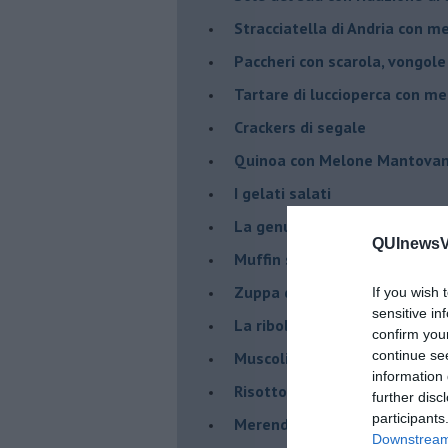
Stracciatella di Andria con m
Paccheri con scarola, vongol
Tartare di luccioperca con m
Crackers di segale
Quinoa con Melone Mantovano
I gelati salati
La genuinità come primo ing
QUInewsVal
Muffin salati al curry e grann
Zuppa di porri alla birra, con ..
If you wish 
sensitive in
La ribollita
confirm you
continue se
Muscoli ripieni
information 
Risotto arancia e pistacchi 
further disc
participants
Merenda da campioni
Downstream 