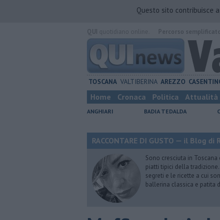
Questo sito contribuisce 
QUI
quotidiano online.
Percorso semplificat
TOSCANA
VALTIBERINA
AREZZO
CASENTIN
Home
Cronaca
Politica
Attualità
ANGHIARI
BADIA TEDALDA
RACCONTARE DI GUSTO — il Blog di R
Sono cresciuta in Toscana
piatti tipici della tradizion
segreti e le ricette a cui s
ballerina classica e patita