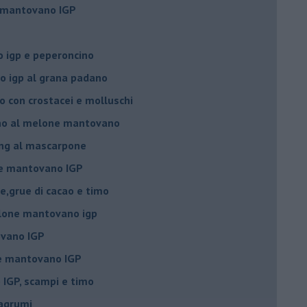
e mantovano IGP
 igp e peperoncino
 igp al grana padano
 con crostacei e molluschi
ino al melone mantovano
ing al mascarpone
ne mantovano IGP
e,grue di cacao e timo
lone mantovano igp
vano IGP
ne mantovano IGP
IGP, scampi e timo
 agrumi