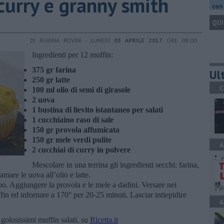
 curry e granny smith
con 
QUI
DI RUBINA ROVINI - LUNEDÌ
03 APRILE 2017
ORE 08:00
Ingredienti per 12 muffin:
375 gr farina
Ult
250 gr latte
C
100 ml olio di semi di girasole
2 uova
1 bustina di lievito istantaneo per salati
1 cucchiaino raso di sale
150 gr provola affumicata
150 gr mele verdi pulite
A
2 cucchiai di curry in polvere
Mescolare in una terrina gli ingredienti secchi: farina,
amare le uova all’olio e latte.
o. Aggiungere la provola e le mele a dadini. Versare nei
uffin ed infornare a 170° per 20-25 minuti. Lasciar intiepidire
A
 golosissimi muffin salati, su
Ricetta.it