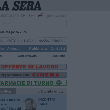
22°
34°
ANSEPOLCRO
QuiNews.net
rdì
07 Agosto 2026
SA
PISTOIA
LUCCA
MASSA CARRARA
ste
Animali
Pubblicità
Contatti
NO
SANSEPOLCRO
SESTINO
ui Blog
di Riccardo Ferrucci
INCONTRI
ucca la mostra
D'ARTE
Marcello
selli “Dialoghi