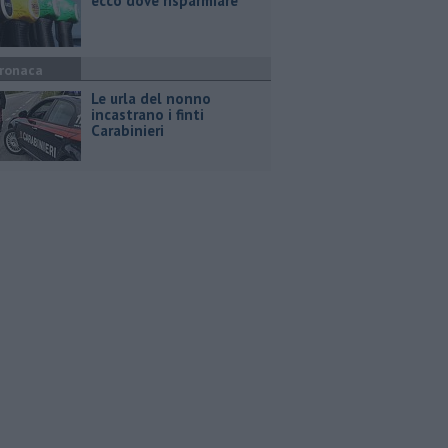
ecco dove risparmiare
ronaca
Le urla del nonno
incastrano i finti
Carabinieri