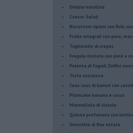
Delizia natalizia
Caesar Salad
Biscottoni ripieni con fichi, n
Frolle integrali con pere, ma
Tagliatelle di crepes
Fregola tostata con pere e cr
Polenta di fagioli Zolfini con
Torta coccolosa
Cous cous di kamut con cavol
Plumcake banana e cocco
Marmellata di zizzole
Quinoa profumata con lentic
Smoothie di fine estate