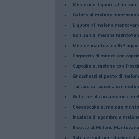
Meloncino, liquore al melon
Gelato al melone mantovano
Liquore al melone mantovano
Bon Bon di melone mantovano
Melone mantovano IGP liquido
Carpaccio di manzo con capr
Cupcake al melone con frost
Gnocchetti al pesto di melo
Tartare di fassona con melon
Gelatine al cardamomo e me
Cheesecake al melone manto
Insalata di sgombro e melo
Risotto al Melone Mantovano 
Sole del sud con riduzione di