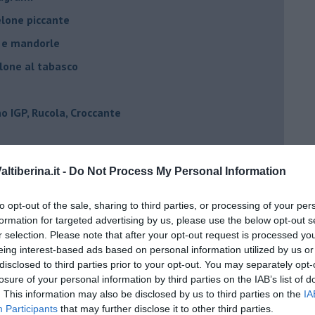
elone piccante
e e mandorle
elone al tabasco
 IGP, Rucola, Croccante
rediente
tiberina.it -
Do Not Process My Personal Information
y smith
.
to opt-out of the sale, sharing to third parties, or processing of your per
formation for targeted advertising by us, please use the below opt-out s
r selection. Please note that after your opt-out request is processed y
eing interest-based ads based on personal information utilized by us or
disclosed to third parties prior to your opt-out. You may separately opt-
mantecato con taleggio
losure of your personal information by third parties on the IAB’s list of
. This information may also be disclosed by us to third parties on the
IA
Participants
that may further disclose it to other third parties.