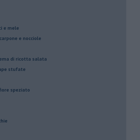
oci e mele
scarpone e nocciole
ema di ricotta salata
rape stufate
fiore speziato
chie