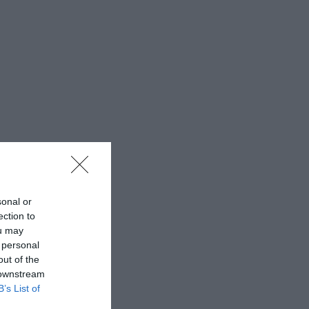
sonal or
ection to
ou may
 personal
out of the
 downstream
B’s List of