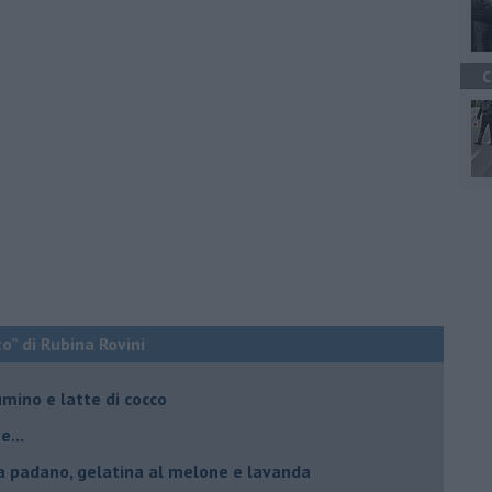
C
o” di Rubina Rovini
umino e latte di cocco
e...
a padano, gelatina al melone e lavanda