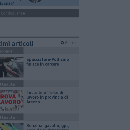
la città"
Condoglianze
imi articoli
Vedi tutti
ronaca
Spacciatore-Pollicino
finisce in carcere
ttualità
​Tutte le offerte di
lavoro in provincia di
Arezzo
ttualità
​Benzina, gasolio, gpl,