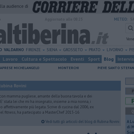
alla audience di
o
Aggiornato alle 08:25
METEO:
S
Vene
O
VALDARNO
FIRENZE
SIENA
GROSSETO
PRATO
LIVORNO
PI
Lavoro
Cultura e Spettacolo
Eventi
Sport
Blog
Intervi
CAPRESE MICHELANGELO
MONTERCHI
PIEVE SANTO STEFA
ubina Rovini
 con mamma pugliese, amante della buona tavola e dei
e. E' stata lei che mi ha insegnato, insieme a mia nonna, i
ono affettivamente più legata. Scrive di cucina dal 2006, ex
Q
 del fitness, ha partecipato a MasterChef 2015-16
Vedi tutti gli articoli del blog di Rubina Rovini
A L
di 
Scar