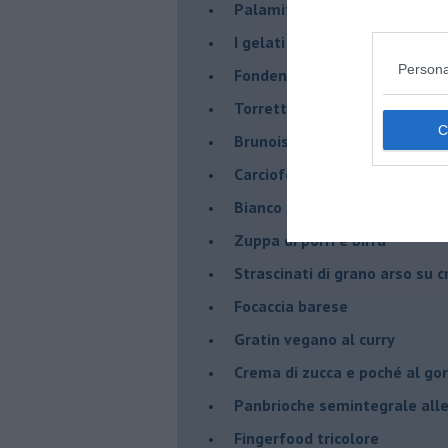
Palamita? Sì, grazie
I gelati light
Persona
Fondente di patata, caprino e
Torretta con crostini piccanti 
Brunoise di zucchine con yog
Carciofo nel carciofo, al prof
Bianco su bianco
Zuppa di porri e birra
Strascinati di grano arso su 
Focaccia barese
Gratin vegano al curry
Crema di zucca e poché al go
Panbrioche semintegrale alle 
Fingerfood tricolore