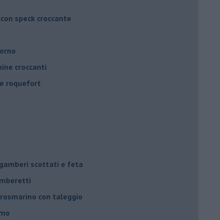
 con speck croccante
forno
ine croccanti
 e roquefort
 gamberi scottati e feta
amberetti
 e rosmarino con taleggio
amo