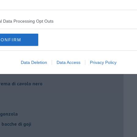
l Data Processing Opt Outs
 germogli di porro
e pesto di broccoli
CONFIRM
urt e senape
umo di arancia
Data Deletion
Data Access
Privacy Policy
crema di cavolo nero
rgonzola
bacche di goji